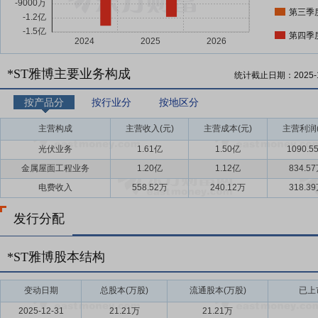
第三季
第四季
*ST雅博主要业务构成
统计截止日期：
2025-
按产品分
按行业分
按地区分
主营构成
主营收入(元)
主营成本(元)
主营利润(
光伏业务
1.61亿
1.50亿
1090.5
金属屋面工程业务
1.20亿
1.12亿
834.5
电费收入
558.52万
240.12万
318.3
发行分配
*ST雅博股本结构
变动日期
总股本(万股)
流通股本(万股)
已上
2025-12-31
21.21万
21.21万