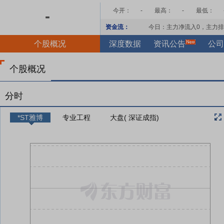
今开：
-
最高：
-
最低：
-
资金流：
今日：主力净流入
0
，主力排
个股概况
深度数据
资讯公告
公司
个股概况
分时
*ST雅博
专业工程
大盘( 深证成指)