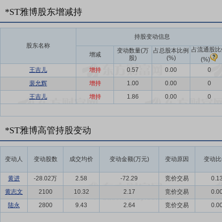
*ST雅博股东增减持
持股变动信息
股东名称
占流通股比
变动数量(万
占总股本比例
增减
股)
(%)
(%)
王吉儿
增持
0.57
0.00
0
裴允辉
增持
1.00
0.00
0
王吉儿
增持
1.86
0.00
0
*ST雅博高管持股变动
变动人
变动股数
成交均价
变动金额(万元)
变动原因
变动比
黄进
-28.02万
2.58
-72.29
竞价交易
0.1
黄志文
2100
10.32
2.17
竞价交易
0.0
陆永
2800
9.43
2.64
竞价交易
0.0