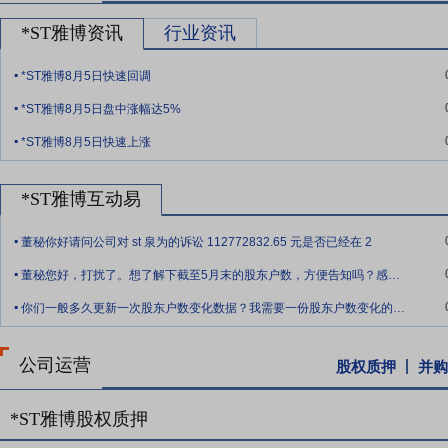
要点9：
成功案例与品牌影响力
公司在金属屋面领域拥有北京大兴国际
*ST雅博资讯
行业资讯
名奖、鲁班奖等多项荣誉；在新能源领域，落地泉兴水泥、沃丰水泥、
.
伏+工业”场景的规模化落地，成为BIPV与工业建筑融合应用的典型
*ST雅博8月5日快速回调
势，成功中标多个国家重点工程及优质新能源项目，品牌在建筑与新能
.
*ST雅博8月5日盘中涨幅达5%
要点10：
新能源业务拓展潜力
公司坚定践行“金属屋面围护系统+新能
.
*ST雅博8月5日快速上涨
开发到储能配套施工的全产业链布局，参股宣城海螺建筑光伏科技有限
块核心实施平台。公司聚焦建筑光伏一体化核心方向，摒弃传统附加式
能配套施工，形成“BIPV+储能”的协同发展模式，持续培育设计与
*ST雅博互动易
.
要点11：
政策支持与市场前景
国家持续加大对绿色建筑、清洁能源与
董秘你好请问公司对 st 泉为的诉讼 112772832.65 元是否已经在 2
多地实施BIPV项目补贴、税收减免等政策，《“十四五”建筑节能与绿
.
董秘您好，打扰了。想了解下截至5月末的股东户数，方便告知吗？感谢公司的解答。
顶光伏覆盖率力争达50%，政策体系从规划引领、资金支持到市场创新形成
.
伏作为分布式光伏核心组成形式，市场规模持续扩大，“光伏+建筑”融
你们一般多久更新一次股东户数变化数据？我需要一份股东户数变化的数据，最好十天一次
要点12：
行业地位与市场认可
公司作为金属围护系统行业领军企业之
项目经验与BIPV技术融合优势，成为建筑光伏一体化领域的重要参与
公司运营
股权质押
并购
持续斩获多项荣誉，客户覆盖央企、国企、大型工业企业等优质主体，业
品牌认可度持续提升，获得市场与客户的双重认可。
*ST雅博股权质押
要点13：
渠道优势
公司建立了覆盖全国的销售渠道与服务网络，可快