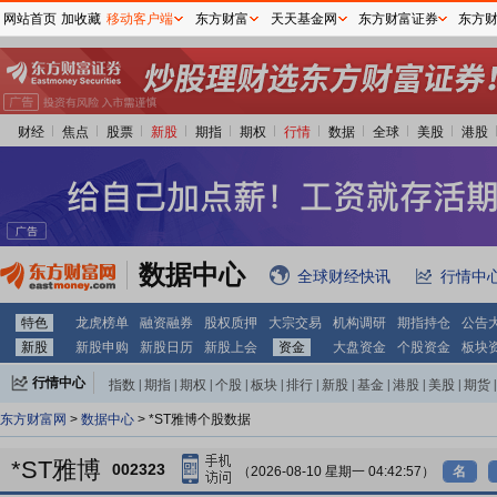
网站首页
加收藏
移动客户端
东方财富
天天基金网
东方财富证券
东方
财经
焦点
股票
新股
期指
期权
行情
数据
全球
美股
港股
数据中心
全球财经快讯
行情中
特色
龙虎榜单
融资融券
股权质押
大宗交易
机构调研
期指持仓
公告
新股
新股申购
新股日历
新股上会
资金
大盘资金
个股资金
板块
行情中心
指数
|
期指
|
期权
|
个股
|
板块
|
排行
|
新股
|
基金
|
港股
|
美股
|
期货
|
外汇
|
黄金
|
自选股
|
自选基金
东方财富网
>
数据中心
> *ST雅博个股数据
*ST雅博
002323
（2026-08-10 星期一 04:42:57）
名