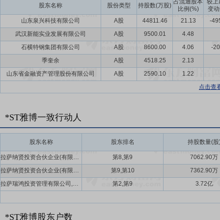
占流通股本
较上
股东名称
股份类型
持股数(万股)
比例(%)
变动
山东泉兴科技有限公司
A股
44811.46
21.13
-49
武汉新能实业发展有限公司
A股
9500.01
4.48
石横特钢集团有限公司
A股
8600.00
4.06
-20
季奎余
A股
4518.25
2.13
山东省金融资产管理股份有限公司
A股
2590.10
1.22
点击查
*ST雅博一致行动人
股东名称
股东排名
持股数量(股
拉萨纳贤投资合伙企业(有限合伙),拉萨瑞鸿投资管理有限公司
第8,第9
7062.90万
拉萨纳贤投资合伙企业(有限合伙),拉萨瑞鸿投资管理有限公司
第9,第10
7362.90万
拉萨瑞鸿投资管理有限公司,拉萨纳贤投资合伙企业(有限合伙)
第2,第9
3.72亿
*ST雅博股东户数