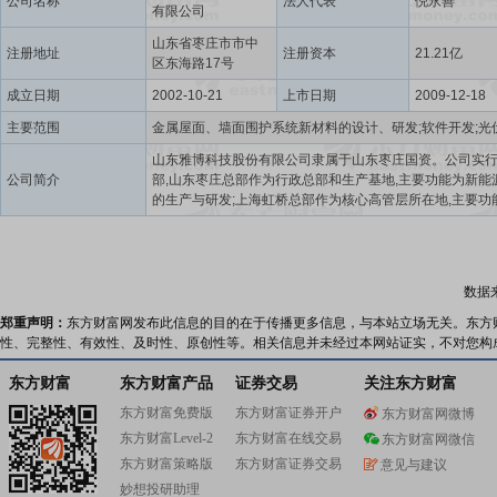
公司名称
法人代表
倪永善
有限公司
山东省枣庄市市中
注册地址
注册资本
21.21亿
区东海路17号
成立日期
2002-10-21
上市日期
2009-12-18
主要范围
山东雅博科技股份有限公司隶属于山东枣庄国资。公司实
公司简介
部,山东枣庄总部作为行政总部和生产基地,主要功能为新能
的生产与研发;上海虹桥总部作为核心高管层所在地,主要功
司集约化管理、业务开发和金融驱动。双业并举双轮驱动
力上市公司具备双主业。第一主业以金属屋(墙)面围护系统
心。精准聚焦于中高端公共建筑市场,是行业的领军者。该
绕核心业务,提供专业的金属屋(墙)面围护系统、智慧金属
数据
统、建筑节能环保解决方案、大跨度复杂结构设计、智能
息化及智慧运维等服务。经营主体雅百特科技持续引领行业
郑重声明：
东方财富网发布此信息的目的在于传播更多信息，与本站立场无关。东方
于科技产品创新、研发标准的制定与提升,矢志成为金属围
性、完整性、有效性、及时性、原创性等。相关信息并未经过本网站证实，不对您构
的综合系统集成服务商。第二主业新能源板块,公司致力于
源的开发与应用,并深度参与储能技术发展,是光伏EPC领域
东方财富
东方财富产品
证券交易
关注东方财富
领跑者。该板块核心业务涵盖绿色新能源项目开发、新能
东方财富免费版
东方财富证券开户
东方财富网微博
EPC总承包、光伏建筑一体化(BIPV)、微电网系统的建设与
东方财富Level-2
东方财富在线交易
形成了"开发+EPC+数字化运维"的完整产业链闭环。经营
东方财富网微信
复凯新能源在"风、光、储"领域均有布局,推动产业链资源
东方财富策略版
东方财富证券交易
意见与建议
置,促进金融与产业资本融合。
妙想投研助理