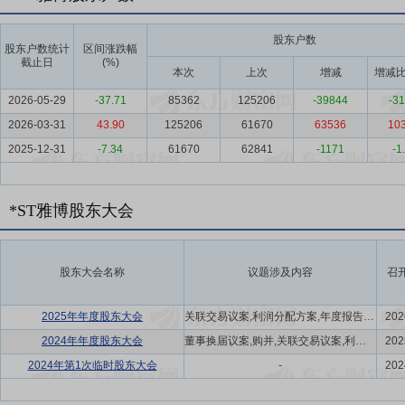
股东户数
股东户数统计
区间涨跌幅
截止日
(%)
本次
上次
增减
增减比
2026-05-29
-37.71
85362
125206
-39844
-31
2026-03-31
43.90
125206
61670
63536
103
2025-12-31
-7.34
61670
62841
-1171
-1
*ST雅博股东大会
股东大会名称
议题涉及内容
召
2025年年度股东大会
关联交易议案,利润分配方案,年度报告(摘要)议案
202
2024年年度股东大会
董事换届议案,购并,关联交易议案,利润分配方案,年度报告(摘要)议案
202
2024年第1次临时股东大会
-
202