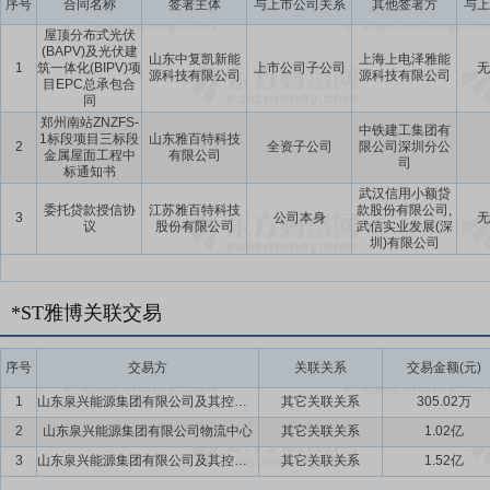
序号
合同名称
签署主体
与上市公司关系
其他签署方
与上
屋顶分布式光伏
(BAPV)及光伏建
山东中复凯新能
上海上电泽雅能
1
筑一体化(BIPV)项
上市公司子公司
无
源科技有限公司
源科技有限公司
目EPC总承包合
同
郑州南站ZNZFS-
中铁建工集团有
1标段项目三标段
山东雅百特科技
2
全资子公司
限公司深圳分公
金属屋面工程中
有限公司
司
标通知书
武汉信用小额贷
委托贷款授信协
江苏雅百特科技
款股份有限公司,
3
公司本身
无
议
股份有限公司
武信实业发展(深
圳)有限公司
*ST雅博关联交易
序号
交易方
关联关系
交易金额(元)
1
山东泉兴能源集团有限公司及其控制的下属子公司
其它关联关系
305.02万
2
山东泉兴能源集团有限公司物流中心
其它关联关系
1.02亿
3
山东泉兴能源集团有限公司及其控制的下属子公司
其它关联关系
1.52亿