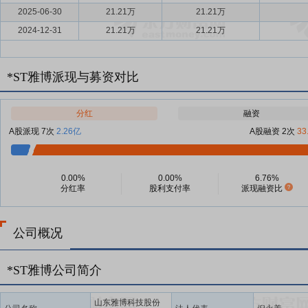
2025-06-30
21.21万
21.21万
2024-12-31
21.21万
21.21万
*ST雅博派现与募资对比
分红
融资
A股派现 7次
2.26亿
A股融资 2次
33
0.00%
0.00%
6.76%
分红率
股利支付率
派现融资比
公司概况
*ST雅博公司简介
山东雅博科技股份