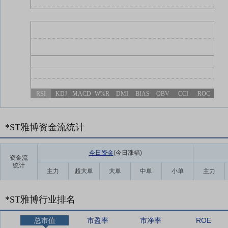
RSI
KDJ
MACD
W%R
DMI
BIAS
OBV
CCI
ROC
*ST雅博资金流统计
今日资金
(今日涨幅
)
资金流
统计
主力
超大单
大单
中单
小单
主力
*ST雅博行业排名
总市值
市盈率
市净率
ROE