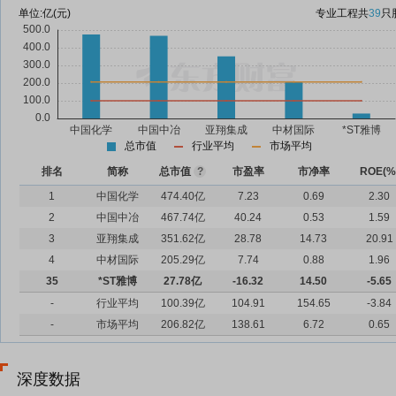
单位:
亿(元)
专业工程
共
39
只
总市值
行业平均
市场平均
排名
简称
总市值
?
市盈率
市净率
ROE(%
1
中国化学
474.40亿
7.23
0.69
2.30
2
中国中冶
467.74亿
40.24
0.53
1.59
3
亚翔集成
351.62亿
28.78
14.73
20.91
4
中材国际
205.29亿
7.74
0.88
1.96
35
*ST雅博
27.78亿
-16.32
14.50
-5.65
-
行业平均
100.39亿
104.91
154.65
-3.84
-
市场平均
206.82亿
138.61
6.72
0.65
深度数据