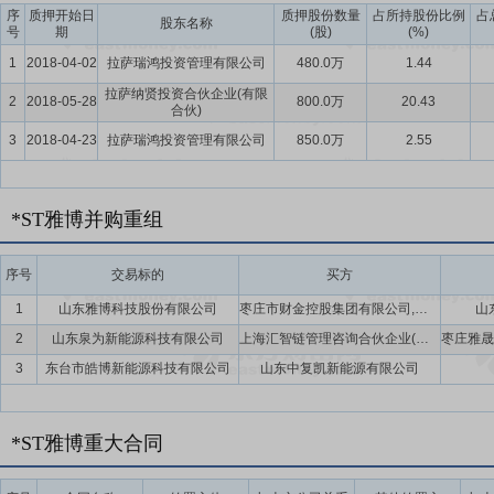
序
质押开始日
质押股份数量
占所持股份比例
占
理，聚焦优质客户与优质项目，提升渠道运营效率。公司深化产业链上
股东名称
号
期
(股)
(%)
时通过优化供应链管理、整合产业资源，有效降低项目实施成本，提升
1
2018-04-02
拉萨瑞鸿投资管理有限公司
480.0万
1.44
竞争力，为业务持续发展拓宽渠道空间。
拉萨纳贤投资合伙企业(有限
2
2018-05-28
800.0万
20.43
要点14：
人才优势
公司拥有一支兼具金属围护系统、光伏新能源、建
合伙)
方面拥有深厚的专业知识与丰富的行业经验。公司持续强化人才培养与
3
2018-04-23
拉萨瑞鸿投资管理有限公司
850.0万
2.55
通过理论与项目实践结合，提升团队在BIPV方案设计、工程实施、技
为公司双主业融合发展提供坚实的人才支撑。
*ST雅博并购重组
要点15：
中标项目签订工程分包合同
2023年1月13日公司对外公
程局有限公司(以下简称“中建四局”)签订了《杭州大会展中心一期项目金属屋
序号
交易标的
买方
营业收入的291.04%,具体以最终实际结算为准。本次山东雅百特合同暂定总价
行,预计将对公司未来经营业绩产生积极影响。
1
山东雅博科技股份有限公司
枣庄市财金控股集团有限公司,山东财汇控股集团有限公司
山
2
山东泉为新能源科技有限公司
上海汇智链管理咨询合伙企业(有限合伙)
3
东台市皓博新能源科技有限公司
山东中复凯新能源有限公司
*ST雅博重大合同