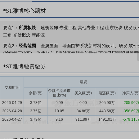
*ST雅博核心题材
要点1：
所属板块
建筑装饰 专业工程 其他专业工程 山东板块 破发股 低
三角 光伏概念 新能源
要点2：
经营范围
金属屋面、墙面围护系统新材料的设计、研发;软件
(除电动三轮车)、光伏分布式电站系统组件的批发(不涉及国营贸易管理
批准后方可开展经营活动)
*ST雅博融资融券
要点3：
金属屋（墙）面围护系统
报告期内，公司两大主营业务均保
共建筑市场，在行业内具备领先的市场地位与品牌影响力。该板块围绕
融资
环保解决方案、大跨度复杂结构设计、智能建筑信息化及智慧运维等多
交易时间
余额占流通市
研发标准制定与能力提升，矢志不渝地致力于成为金属围护领域具备综
余额(元)
买入额(元)
偿还额(元)
净买入(元
值比(%)
2026-04-29
3.73亿
9.99
0.00
205.90万
-205.90
要点4：
新能源板块
第二主业为新能源板块，公司积极投身于绿色能源
2026-04-28
优势与行业竞争力。该板块核心业务涵盖绿色新能源项目开发、新能源电
3.75亿
10.05
84.88万
443.58万
-358.69
成“开发+EPC+数字化运维”协同发展的完整产业链闭环。经营主体中
2026-04-27
3.79亿
9.16
911.89万
1491.01万
-579.11
置，积极促进金融资本与产业资本深度融合。
要点5：
金属屋面围护系统行业
2025年，我国金属屋面行业迎来多