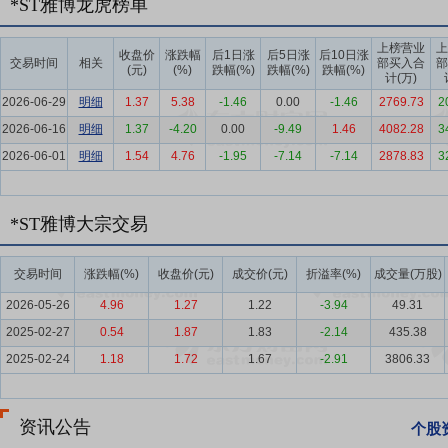
*ST雅博龙虎榜单
升级、BIPV光伏一体化四大核心方向，形成了“产业引导+标准规范+
全流程，推动行业向高品质、绿色化、规范化方向转型。
上榜营业
上
收盘价
涨跌幅
后1日涨
后5日涨
后10日涨
交易时间
相关
部买入合
部
(元)
(%)
跌幅(%)
跌幅(%)
跌幅(%)
要点6：
新能源行业
2025年，光伏EPC行业同样迎来全方位政策
计(万)
面BIPV政策形成协同，推动光伏EPC产业高质量发展，形成“国家统
2026-06-29
明细
1.37
5.38
-1.46
0.00
-1.46
2769.73
2
制”，抓好“三项任务”。“一个机制”，就是覆盖各类主体的激励约束
2026-06-16
明细
1.37
-4.20
0.00
-9.49
1.46
4082.28
3
应当结合评价考核工作，统筹碳达峰碳中和、经济社会发展和能源安全
2026-06-01
明细
1.54
4.76
-1.95
-7.14
-7.14
2878.83
3
妥有序降低传统行业碳排放，坚决遏制“两高”项目盲目上马。坚持有
要点7：
技术研发与创新优势
公司持续深耕技术研发创新，聚焦金属屋
*ST雅博大宗交易
技术。在金属屋面防水、保温隔热等传统优势技术基础上，重点突破BI
对不同建筑场景提供定制化、高性能的新能源建筑解决方案。公司持续加
交易时间
涨跌幅(%)
收盘价(元)
成交价(元)
折溢率(%)
成交量(万股)
伏建筑用太阳能电池背板、光伏建筑一体化建筑墙体组件等专利技术落
补的技术体系，技术创新实力持续夯实。
2026-05-26
4.96
1.27
1.22
-3.94
49.31
2025-02-27
0.54
1.87
1.83
-2.14
435.38
要点8：
工程经验与项目管理优势
公司兼具金属屋面围护系统大型工
（墙）项目建设，又完成多个工业分布式光伏、BIPV融合项目落地。
2025-02-24
1.18
1.72
1.67
-2.91
3806.33
合、施工建设到验收运维的全流程高效管控，针对国家重点工程、工业
行业环境变化，公司优化项目筛选与管理机制，优先选择回款优质、资
资讯公告
个股
筑牢市场口碑。