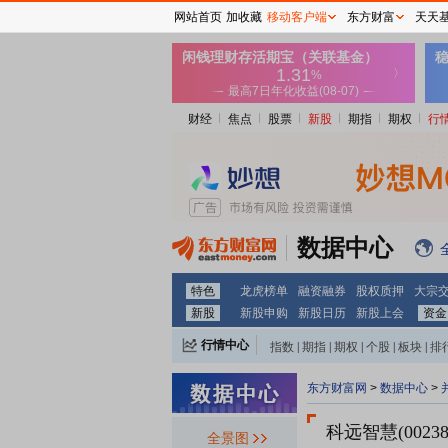
网站首页
加收藏
移动客户端
东方财富
天天
财经
焦点
股票
新股
期指
期权
行
数据中心
特色
龙虎榜单
融资融券
股权质押
大宗
新股
新股申购
新股日历
新股上会
资金
行情中心
指数
|
期指
|
期权
|
个股
|
板块
|
排
东方财富网
>
数据中心
>
科远智慧(00238
全景图