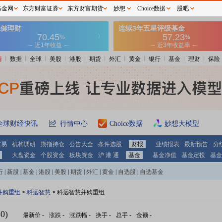
基金网
东方财富证券
东方财富期货
妙想
Choice数据
股吧
情
数据
全球
美股
港股
期货
外汇
黄金
银行
基金
理财
保险
全球财经快讯
行情中心
Choice数据
妙想大模型
交易
机构调研
期指持仓
公告大全
条件选股
财报
业绩报表
最新预告
分
大盘资金
个股资金
板块资金
沪 港 通
基金
基金净值
基金定投
基金
行
|
新股
|
基金
|
港股
|
美股
|
期货
|
外汇
|
黄金
|
自选股
|
自选基金
并购重组
>
科远智慧
> 科远智慧并购重组
0)
最新价
-
涨跌
-
涨跌幅
-
换手
-
总手
-
金额
-