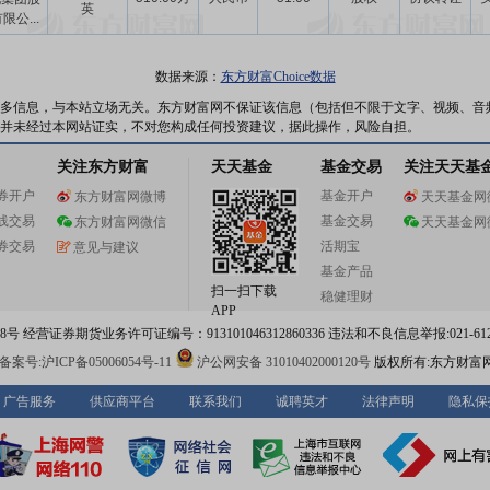
英
限公...
数据来源：
东方财富Choice数据
多信息，与本站立场无关。东方财富网不保证该信息（包括但不限于文字、视频、音
并未经过本网站证实，不对您构成任何投资建议，据此操作，风险自担。
关注东方财富
天天基金
基金交易
关注天天基
券开户
基金开户
东方财富网微博
天天基金网
线交易
基金交易
东方财富网微信
天天基金网
券交易
活期宝
意见与建议
基金产品
扫一扫下载
稳健理财
APP
 经营证券期货业务许可证编号：913101046312860336 违法和不良信息举报:021-612
案号:沪ICP备05006054号-11
沪公网安备 31010402000120号
版权所有:东方财富
广告服务
供应商平台
联系我们
诚聘英才
法律声明
隐私保