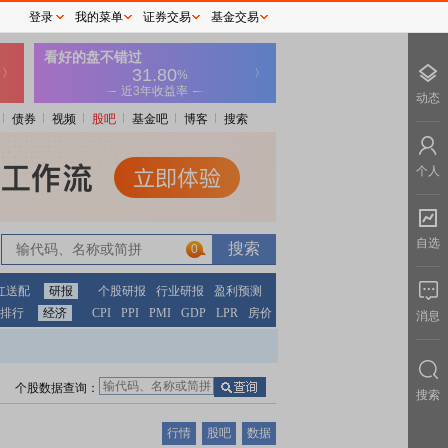
登录
我的菜单
证券交易
基金交易
动态
债券
视频
股吧
基金吧
博客
搜索
个人
自选
0
红送配
研报
个股研报
行业研报
盈利预测
排行
经济
CPI
PPI
PMI
GDP
LPR
房价
消息
个股数据查询：
搜索
行情
股吧
数据