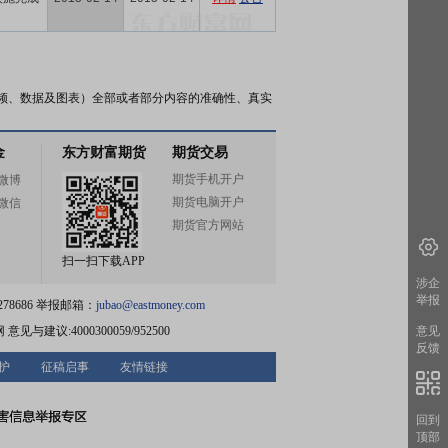
频、数据及图表）全部或者部分内容的准确性、真实
金
东方财富期货
期货交易
期货手机开户
微博
期货电脑开户
微信
期货官方网站
扫一扫下载APP
涉企
举报
78686 举报邮箱：
jubao@eastmoney.com
网
意见与建议:4000300059/952500
意见
反馈
护
征稿启事
友情链接
回到
顶部