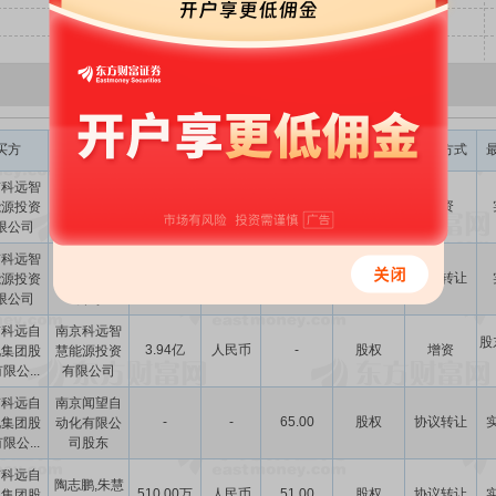
交易金额
股权转让
买方
卖方
币种
标的类型
并购方式
(元)
比例(%)
京科远智
中机清洁能
2.77亿
人民币
-
股权
增资
能源投资
源沛县有限
限公司
公司
京科远智
安徽国祯生
1439.67万
人民币
-
股权
协议转让
能源投资
态科技有限
限公司
公司
京科远自
南京科远智
股
3.94亿
人民币
-
股权
增资
化集团股
慧能源投资
限公...
有限公司
京科远自
南京闻望自
-
-
65.00
股权
协议转让
化集团股
动化有限公
限公...
司股东
京科远自
陶志鹏,朱慧
510.00万
人民币
51.00
股权
协议转让
化集团股