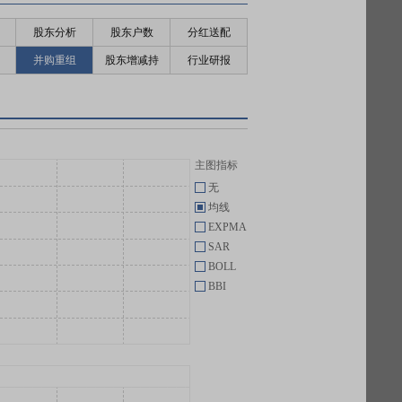
股东分析
股东户数
分红送配
并购重组
股东增减持
行业研报
主图指标
无
均线
EXPMA
SAR
BOLL
BBI