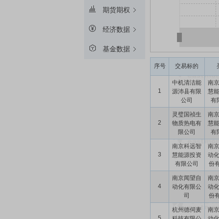
期货期权
经济数据
基金数据
序号
交易标的
中机清洁能
南
1
源沛县有限
慧
公司
有
灵璧国祯生
南
2
物质热电有
慧
限公司
有
南京科远智
南
3
慧能源投资
动
有限公司
份有
南京闻望自
南
4
动化有限公
动
司
份有
杭州德伺麦
南
5
科技有限公
动