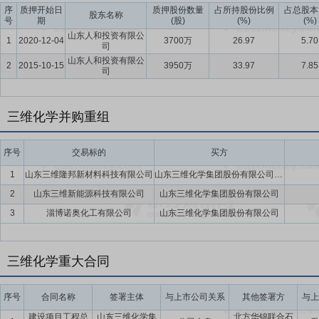
序
质押开始日
质押股份数量
占所持股份比例
占总股本
要点11：
文化和而不同
文化是企业的灵魂，是企业穿越周期、形成稳
股东名称
号
期
(股)
(%)
(%)
价值、共赢”的经营理念，“机会均等、自励争先”的激励机制，坚持“和
山东人和投资有限公
1
2020-12-04
3700万
26.97
5.70
司
与共”。公司坚持以优秀的企业文化促进企业健康发展，新老交替中坚
山东人和投资有限公
2
管控、板块联动、优存扩增、干事创业”的企业发展格局，促成各板块
2015-10-15
3950万
33.97
7.85
司
要点12：
限售股份上市流通
2022年6月20日公司对外发布了关于
限公司(以下简称“人和投资”)认购的本次交易之募集配套资金所新增发行的
三维化学并购重组
股东户数:1户;2、本次解除限售的股份数量为20,920,503股,占公司总
称:山东人和投资有限公司。
序号
交易标的
买方
1
山东三维隆邦新材料科技有限公司
山东三维化学集团股份有限公司,淄博隆邦化工有限公司
2
山东三维新能源科技有限公司
山东三维化学集团股份有限公司
3
淄博诺奥化工有限公司
山东三维化学集团股份有限公司
三维化学重大合同
序号
合同名称
签署主体
与上市公司关系
其他签署方
与上
建设项目工程总
山东三维化学集
北方华锦联合石