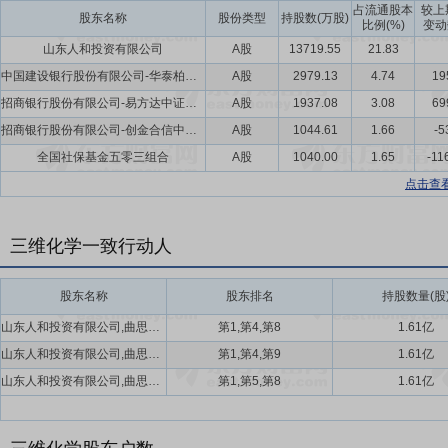
占流通股本
较上
股东名称
股份类型
持股数(万股)
比例(%)
变动
山东人和投资有限公司
A股
13719.55
21.83
中国建设银行股份有限公司-华泰柏瑞中证红利低波动交易型开放式指数证券投资基金
A股
2979.13
4.74
19
招商银行股份有限公司-易方达中证红利低波动交易型开放式指数证券投资基金
A股
1937.08
3.08
69
招商银行股份有限公司-创金合信中证红利低波动指数发起式证券投资基金
A股
1044.61
1.66
-5
全国社保基金五零三组合
A股
1040.00
1.65
-11
点击查
三维化学一致行动人
股东名称
股东排名
持股数量(股
山东人和投资有限公司,曲思秋,孙波
第1,第4,第8
1.61亿
山东人和投资有限公司,曲思秋,孙波
第1,第4,第9
1.61亿
山东人和投资有限公司,曲思秋,孙波
第1,第5,第8
1.61亿