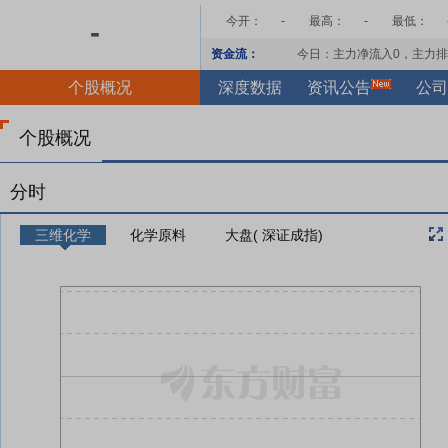
今开：
-
最高：
-
最低：
-
资金流：
今日：主力净流入
0
，主力排
个股概况
深度数据
资讯公告
公司
个股概况
分时
三维化学
化学原料
大盘( 深证成指)