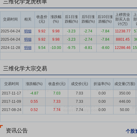
三维化学龙虎榜单
化、大型化和集聚度进一步提升，行业向集约化、高端高效化方向发展
化工行业迎来高质量发展新机遇，政策支持下行业投资加码，支持煤化
上榜营业
上
业在绿色低碳转型中步入高质量发展周期。综合来看，石化产业油转化
收盘价
涨跌幅
后1日涨
后5日涨
后10日涨
交易时间
相关
部买入合
部
(元)
(%)
跌幅(%)
跌幅(%)
跌幅(%)
项目大规模落地实施、煤化工与风光电氢等新能源耦合一体化发展等产
计(万)
2025-04-24
明细
9.92
9.98
-3.23
-2.74
-7.84
11238.77
5
要点5：
技术差异领先
公司长期坚持对技术进步和科研开发的不懈追
2025-04-24
明细
9.92
9.98
-3.23
-2.74
-7.84
8801.45
3
域，作为“硫磺回收专家”，公司自主开发的“无在线炉硫磺回收工艺技
2024-11-28
明细
9.54
-10.00
-9.75
-8.81
-8.60
12286.46
15
用”项目通过中国石油和化学工业联合会鉴定评审，认为该成果总体处于
中国科学院大连化学物理研究所共同研发的“离场电催化全分解硫化氢制
先水平，一致同意通过评价；建议扩大装置规模，加快推广应用”。截至2
三维化学大宗交易
规模600吨/年一65万吨/年），装置总规模1340.3万吨/年，是
汽治理、烟气治理、污水处理等节能环保工程技术领域具有较强的市场
交易时间
涨跌幅(%)
收盘价(元)
成交价(元)
折溢率(%)
成交量(万股)
了丰富经验，取得了良好的示范效应和社会效应。化工领域，公司掌握
识产权，掌握丙酸（丁酸、戊酸）、异辛酸、醋酸丁酸纤维素及衍生品
2017-11-17
-4.87
7.03
7.03
0.00
350.00
与产业化”项目，入选2025年山东省重点研发计划（重大科技创新工
2017-11-09
0.55
7.33
7.33
0.00
446.00
及催化剂，并可提供工艺包、专利设备等技术服务。
2017-08-24
0.52
7.74
7.74
0.00
50.00
要点6：
产能动态调节
公司拥有较为完善的“醛醇酸酯”产业链，与行
品边际效益，根据短期及长期市场需求、原材料价格走势、产品价格走势
资讯公告
个股
要点7：
人才机制健全
公司始终视人才为核心发展动能，贯彻“重视人