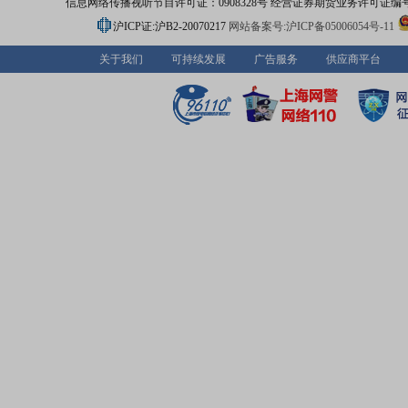
信息网络传播视听节目许可证：0908328号 经营证券期货业务许可证编号：91310
达峰、碳中和、新能源、新材料等绿色发展战略背景下,新
三维化学通过“三维科技+三维工程+三维实业”板块联动,以
沪ICP证:沪B2-20070217
网站备案号:沪ICP备05006054号-11
发带动工程和实业发展,形成产业链、创新链、资金链、人才
链合一”的发展格局,加快建设国际化、双主业特色能源科技
关于我们
可持续发展
广告服务
供应商平台
公司通过专、兼职相结合的模式,搭建了由国家重点人才工
专家领衔的研发队伍,探索采用产学研结合的模式,以开发工
强化应用研究、深化基础研究为重点,着力推进科研成果工
产业化。聚焦新材料,公司在催化剂领域可为用户提供催化
解剂、脱硫剂和脱毒剂等三十多种规格的系列产品,控股子
岛联信催化材料有限公司研发的QDB系列CO耐硫变换催化
国际领先水平,自主开发的“低水/气耐硫变换新工艺”和“双高
耐硫变换新工艺”填补了国际空白。全资子公司淄博诺奥化
公司是国内规模领先的正丙醇生产企业、正戊醇销售企业
醇残液回收企业,主要从事各类化工新材料研发以及正丙醛
醇、异丙醇、正丁醛、异丁醛、正丁醇、正戊醛、异戊醛
醇、异戊醇、醋酸正丙酯等高纯度产品和混合丁醇、粗辛
十二等残液提纯产品的生产与销售。控股子公司青岛维实
材料科技有限责任公司掌握年产5万吨稀土橡胶工艺及催化
生产技术,并已经率先在四川石化实现工业化生产。控股子
东三维隆邦新材料科技有限公司醋酸丁酸纤维素产品优化
改项目5万吨/年异辛酸装置技术处于国内领先水平。抢滩新
公司承建了国家首个商业化光热电站项目——“中广核德令
50MW槽式光热电站”热传储热系统EPC项目;参与设计了世
非补燃压缩空气储能电站——江苏金坛盐穴压缩空气储能
验示范项目;承建了青岛炼化公司青岛氢能资源基地EPC项