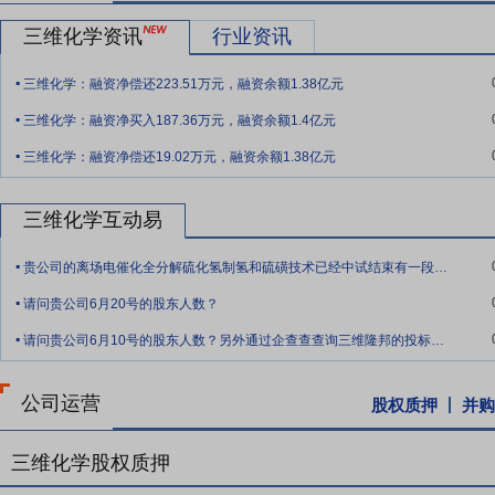
引进机制，成功聚集了一批兼具丰富行业经验与专业素养的高层次管理
三维化学资讯
行业资讯
专业化研发队伍。公司严格执行科学规范的人才选拔机制，持续推进管
.
材料等核心领域优化人才结构，逐步构建起适配公司长远发展、梯队层
三维化学：融资净偿还223.51万元，融资余额1.38亿元
.
末，公司人员构成中，技术人员占比50%以上，本科及以上学历人员占
三维化学：融资净买入187.36万元，融资余额1.4亿元
将个人绩效与公司发展、项目效益、技术成果转化深度绑定，同时为员
.
情，有效保障了优秀人才“引得来、留得住”，为公司科技创新、工程履
三维化学：融资净偿还19.02万元，融资余额1.38亿元
要点8：
创新机制灵活
公司坚持创新驱动发展战略，通过长远与近期
三维化学互动易
+工程+实业”协同发展布局，搭建起务实高效的产学研合作开发平台
源，广泛深入的开展战略和项目合作，携手提升科技研发水平、促进行
.
贵公司的离场电催化全分解硫化氢制氢和硫磺技术已经中试结束有一段时间了，目前10万
业、国家知识产权优势企业、山东省企业技术中心、山东省硫磺回收技
.
实验室、“专精特新”中小企业、青岛市“专精特新”小巨人企业、青岛
请问贵公司6月20号的股东人数？
.
要点9：
客户资源优质
公司主要客户群涵盖中国石化集团、中国石油
请问贵公司6月10号的股东人数？另外通过企查查查询三维隆邦的投标异辛酸中标，请问
中国兵器工业集团、陕西延长石油集团、山东能源集团、陕煤集团、万
数不少的有着较强实力和良好信用的其他地方炼油、化工企业。
公司运营
股权质押
并购
要点10：
区位布局合理
公司总部位于石化重镇山东淄博，在青岛、内
步优化区域布局，为业主提供灵活、高效的工程技术服务。公司主要生
三维化学股权质押
购商，可有效降低原料、产品生产、运输成本，提升运营效率和盈利能