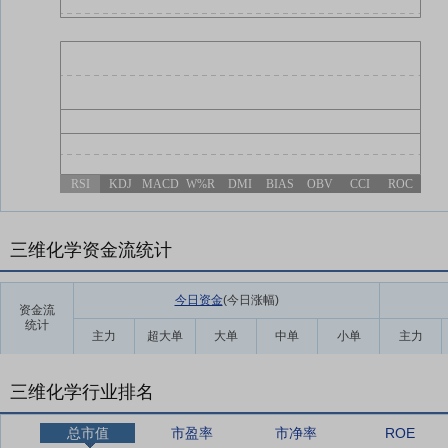
RSI
KDJ
MACD
W%R
DMI
BIAS
OBV
CCI
ROC
三维化学资金流统计
今日资金
(今日涨幅
)
资金流
统计
主力
超大单
大单
中单
小单
主力
三维化学行业排名
总市值
市盈率
市净率
ROE