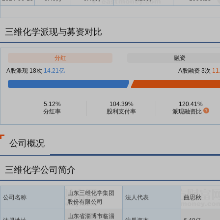
三维化学派现与募资对比
分红
融资
A股派现 18次
14.21亿
A股融资 3次
11
5.12%
104.39%
120.41%
分红率
股利支付率
派现融资比
公司概况
三维化学公司简介
山东三维化学集团
公司名称
法人代表
曲思秋
股份有限公司
山东省淄博市临淄