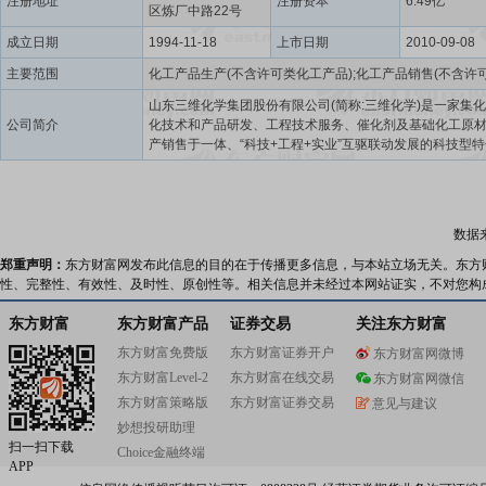
注册地址
注册资本
6.49亿
区炼厂中路22号
成立日期
1994-11-18
上市日期
2010-09-08
主要范围
山东三维化学集团股份有限公司(简称:三维化学)是一家集
公司简介
化技术和产品研发、工程技术服务、催化剂及基础化工原
产销售于一体、“科技+工程+实业”互驱联动发展的科技型
学集团公司。公司成立于1969年,2004年由齐鲁石化胜利
计院改制为山东三维石化工程有限公司;2007年整体变更为
维石化工程股份有限公司;2010年9月8日,在深圳证券交易
上市,2021年5月17日,更名为山东三维化学集团股份有限公
数据
司股票简称:三维化学,股票代码:002469。五十余年来,公
技引领、自主创新、精细化管理,积极推进工程领域的全生
郑重声明：
东方财富网发布此信息的目的在于传播更多信息，与本站立场无关。东方
服务和产业运营、资本运营,完成了几千项石油化工、煤化
性、完整性、有效性、及时性、原创性等。相关信息并未经过本网站证实，不对您构
材料、新能源、节能环保等行业的领域的技术开发、咨询
计、总承包和开车指导等建设任务,业绩遍及全国各地以及
东方财富
东方财富产品
证券交易
关注东方财富
亚、中亚、中东等国家和地区,相继为多家世界500强及知
东方财富免费版
东方财富证券开户
东方财富网微博
企业提供完美工程解决方案,荣获全国化学工业优质工程奖
东方财富Level-2
东方财富在线交易
石化优质工程奖等各类奖项荣誉。三维化学自主研发的无
东方财富网微信
硫磺回收技术达到了国际先进水平,是国内设计、总承包硫
东方财富策略版
东方财富证券交易
意见与建议
装置最多的公司,在碳四资源综合利用、高压加氢、酸性水
妙想投研助理
理、烟气治理、污水处理等节能环保工程技术领域具有较
扫一扫下载
Choice金融终端
场竞争力,被认定为国家高新技术企业、山东省企业技术中
APP
东省硫磺回收技术研究中心。在当前国家积极推进节能环