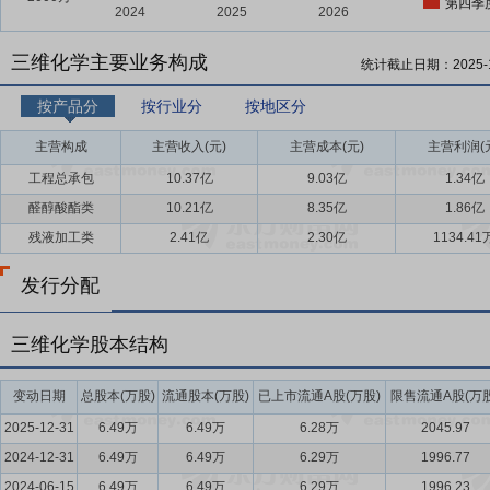
第四季
三维化学主要业务构成
统计截止日期：
2025-
按产品分
按行业分
按地区分
主营构成
主营收入(元)
主营成本(元)
主营利润(
工程总承包
10.37亿
9.03亿
1.34亿
醛醇酸酯类
10.21亿
8.35亿
1.86亿
残液加工类
2.41亿
2.30亿
1134.41
发行分配
三维化学股本结构
变动日期
总股本(万股)
流通股本(万股)
已上市流通A股(万股)
限售流通A股(万股
2025-12-31
6.49万
6.49万
6.28万
2045.97
2024-12-31
6.49万
6.49万
6.29万
1996.77
2024-06-15
6.49万
6.49万
6.29万
1996.23