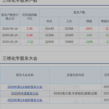
三维化学股东户数
股东户数
股东户数统计
区间涨跌幅
截止日
(%)
本次
上次
增减
增减比
2026-06-18
2.06
34449
32396
2053
6.
2026-06-10
0.48
32396
32500
-104
-0
2026-05-29
-7.32
32500
33686
-1186
-3
三维化学股东大会
股东大会名称
议题涉及内容
召
2026年第1次临时股东大会
-
202
2025年年度股东大会
利润分配方案,年度报告(摘要)议案
202
2025年第1次临时股东大会
-
202