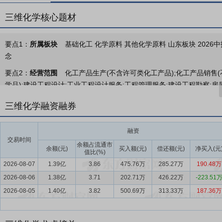
三维化学核心题材
要点1：
所属板块
基础化工 化学原料 其他化学原料 山东板块 2026
念
要点2：
经营范围
化工产品生产(不含许可类化工产品);化工产品销售(
学品);建设工程设计;工业工程设计服务;工程管理服务;建设工程勘察;
术服务、技术开发、技术咨询、技术交流、技术转让、技术推广;工程和
三维化学融资融券
造;日用化学产品制造;日用化学产品销售;打字复印;绘图、计算及测量仪
销售;特种设备安装改造修理;金属材料销售;金属结构销售;建筑材料销售
融资
要点3：
化工石化技术和产品研发、工程技术服务、催化剂及基础化工
交易时间
余额占流通市
化工原材料生产销售于一体、“科技+工程+实业”互驱联动发展的科技
余额(元)
买入额(元)
偿还额(元)
净买入(元
值比(%)
块降本增效，充分发挥科技引领、工程支撑、实业赋能的一体化发展优
2026-08-07
1.39亿
3.86
475.76万
285.27万
190.48万
2026-08-06
要点4：
石化行业
1.38亿
从行业发展来看，2025年，石化行业规模以上企
3.71
202.71万
426.22万
-223.51
但行业整体营收和利润总额同比下降。据国家统计局数据显示，2025年石化
2026-08-05
1.40亿
3.82
500.69万
313.33万
187.36万
上年下降9.6%，炼油板块持续亏损，油气板块利润降幅显著，叠加新
化行业处在深化结构调整、产业化突破、能源转型过渡转型关键期，产