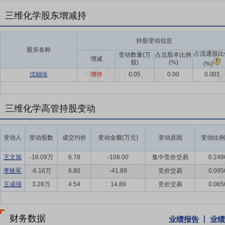
三维化学股东增减持
持股变动信息
股东名称
占流通股比
变动数量(万
占总股本比例
增减
股)
(%)
(%)
沈娟珍
增持
0.05
0.00
0.001
三维化学高管持股变动
变动人
变动股数
成交均价
变动金额(万元)
变动原因
变动比例
王文旭
-16.09万
6.78
-109.00
集中竞价交易
0.248
李铁军
-6.16万
6.80
-41.89
竞价交易
0.095
王成强
3.28万
4.54
14.89
竞价交易
0.065
财务数据
业绩报告
业绩