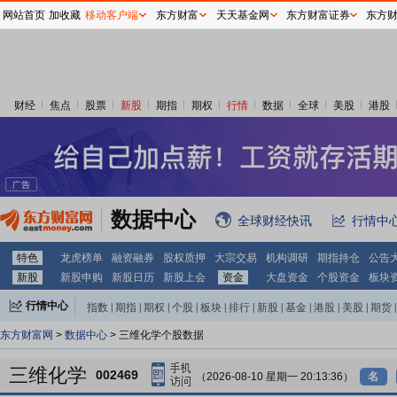
网站首页
加收藏
移动客户端
东方财富
天天基金网
东方财富证券
东方
财经
焦点
股票
新股
期指
期权
行情
数据
全球
美股
港股
数据中心
全球财经快讯
行情中
特色
龙虎榜单
融资融券
股权质押
大宗交易
机构调研
期指持仓
公告
新股
新股申购
新股日历
新股上会
资金
大盘资金
个股资金
板块
行情中心
指数
|
期指
|
期权
|
个股
|
板块
|
排行
|
新股
|
基金
|
港股
|
美股
|
期货
|
外汇
|
黄金
|
自选股
|
自选基金
东方财富网
>
数据中心
> 三维化学个股数据
三维化学
002469
（2026-08-10 星期一 20:13:36）
名