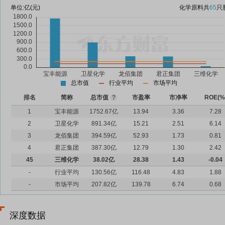
单位:
亿(元)
化学原料
共
65
只
总市值
行业平均
市场平均
排名
简称
总市值
?
市盈率
市净率
ROE(%
1
宝丰能源
1752.67亿
13.94
3.36
7.28
2
卫星化学
891.34亿
15.21
2.51
6.14
3
龙佰集团
394.59亿
52.93
1.73
0.81
4
君正集团
387.30亿
12.79
1.30
2.42
45
三维化学
38.02亿
28.38
1.43
-0.04
-
行业平均
130.56亿
116.48
4.83
1.88
-
市场平均
207.82亿
139.78
6.74
0.68
深度数据