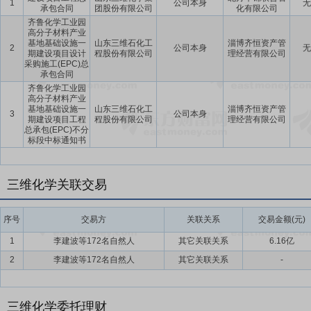
1
公司本身
无
承包合同
团股份有限公司
化有限公司
齐鲁化学工业园
高分子材料产业
基地基础设施一
山东三维石化工
淄博齐恒资产管
2
公司本身
无
期建设项目设计
程股份有限公司
理经营有限公司
采购施工(EPC)总
承包合同
齐鲁化学工业园
高分子材料产业
基地基础设施一
山东三维石化工
淄博齐恒资产管
3
公司本身
期建设项目工程
程股份有限公司
理经营有限公司
总承包(EPC)不分
标段中标通知书
三维化学关联交易
序号
交易方
关联关系
交易金额(元)
1
李建波等172名自然人
其它关联关系
6.16亿
2
李建波等172名自然人
其它关联关系
-
三维化学委托理财