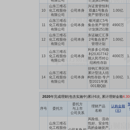
有限公司
计划第294期
山东三维石
兴证资管恒利
10
化工程股份
公司本身
双鑫1号集合
1.00亿
有限公司
资产管理计划
山东三维石
银河盛汇5号
11
化工程股份
公司本身
集合资产管理
4900万
有限公司
计划第251期
山东三维石
东证融汇汇享
12
化工程股份
公司本身
2号集合资产
1.00亿
有限公司
管理计划
利多多公司稳
山东三维石
利20JG7742
13
化工程股份
公司本身
4000万
1
期人民币对公
有限公司
结构性存款
挂钩汇率区间
山东三维石
累计型法人结
14
化工程股份
公司本身
构性存款-专户
1.00亿
1
有限公司
型2021年第
001期Q款
2020
年完成理财(包含实施中)累计6次, 累计理财金额
4.3
委托方
理财产品
认购金额
序号
委托方
与上市
名称
(元)
公司关系
风险低、流动
山东三维石
性好、安全性
化工程股份
高的金融资产,
公司本身,控