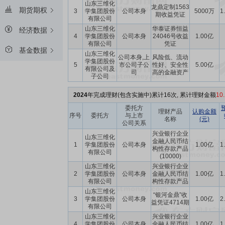
山东三维化
龙鼎定制1563
期货期权
3
学集团股份
公司本身
5000万
1
期收益凭证
有限公司
山东三维化
华泰证券恒益
经济数据
4
学集团股份
公司本身
24046号收益
1.00亿
有限公司
凭证
基金数据
山东三维化
公司本身,上
风险低、流动
学集团股份
5
市公司子公
性好、安全性
5.00亿
有限公司及
司
高的金融资产
子公司
2024
年完成理财(包含实施中)累计16次, 累计理财金额
10
委托方
理财产品
认购金额
序号
委托方
与上市
名称
(元)
公司关系
兴业银行企业
山东三维化
金融人民币结
1
学集团股份
公司本身
1.00亿
1
构性存款产品
有限公司
(10000)
山东三维化
兴业银行企业
2
学集团股份
公司本身
金融人民币结
1.00亿
1
有限公司
构性存款产品
山东三维化
“银河金鼎”收
3
学集团股份
公司本身
1.00亿
2
益凭证4714期
有限公司
山东三维化
兴业银行企业
4
学集团股份
公司本身
金融人民币结
1.00亿
1