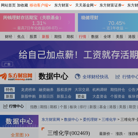
网站首页
加收藏
移动客户端
东方财富
天天基金网
东方财富证券
东方
财经
焦点
股票
新股
期指
期权
行情
数据
全球
美股
港股
数据中心
全球财经快讯
行情中
特色
龙虎榜单
融资融券
股权质押
大宗交易
机构调研
期指持仓
公告
新股
新股申购
新股日历
新股上会
资金
大盘资金
个股资金
板块
行情中心
指数
|
期指
|
期权
|
个股
|
板块
|
排行
|
新股
|
基金
|
港股
|
美股
|
期货
|
外汇
|
黄金
|
自选股
|
自选基金
东方财富网
>
数据中心
>
委托理财
>
三维化学
> 三维化学
三维化学(002469)
最新价
-
涨跌
-
涨跌
全景图