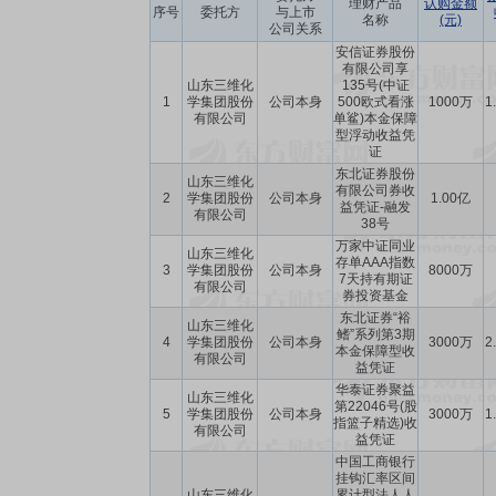
理财产品
认购金额
序号
委托方
与上市
名称
(元)
公司关系
安信证券股份
有限公司享
山东三维化
135号(中证
1
学集团股份
公司本身
500欧式看涨
1000万
1
有限公司
单鲨)本金保障
型浮动收益凭
证
东北证券股份
山东三维化
有限公司券收
2
学集团股份
公司本身
1.00亿
益凭证-融发
有限公司
38号
万家中证同业
山东三维化
存单AAA指数
3
学集团股份
公司本身
8000万
7天持有期证
有限公司
券投资基金
东北证券“裕
山东三维化
鳍”系列第3期
4
学集团股份
公司本身
3000万
2
本金保障型收
有限公司
益凭证
华泰证券聚益
山东三维化
第22046号(股
5
学集团股份
公司本身
3000万
1
指篮子精选)收
有限公司
益凭证
中国工商银行
挂钩汇率区间
山东三维化
累计型法人人