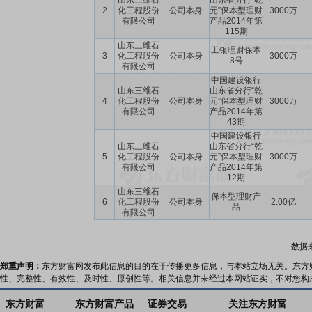
山东三维石
山东省分行“乾
2
化工程股份
公司本身
元”保本型理财
3000万
有限公司
产品2014年第
115期
山东三维石
工银理财保本
3
化工程股份
公司本身
3000万
8号
有限公司
中国建设银行
山东三维石
山东省分行“乾
4
化工程股份
公司本身
元”保本型理财
3000万
有限公司
产品2014年第
43期
中国建设银行
山东三维石
山东省分行“乾
5
化工程股份
公司本身
元”保本型理财
3000万
有限公司
产品2014年第
12期
山东三维石
保本型理财产
6
化工程股份
公司本身
2.00亿
品
有限公司
数据
郑重声明：
东方财富网发布此信息的目的在于传播更多信息，与本站立场无关。东方
性、完整性、有效性、及时性、原创性等。相关信息并未经过本网站证实，不对您构
东方财富
东方财富产品
证券交易
关注东方财富