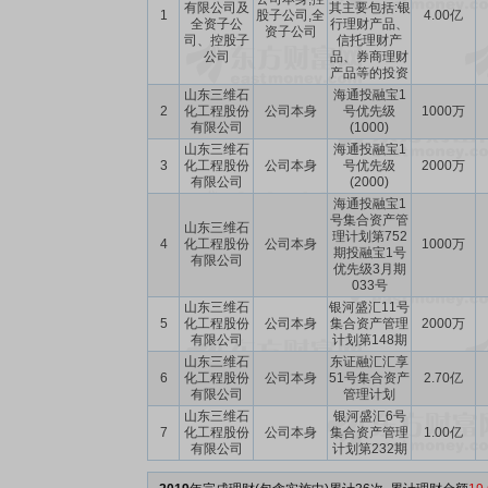
有限公司及
其主要包括:银
1
股子公司,全
4.00亿
全资子公
行理财产品、
资子公司
司、控股子
信托理财产
公司
品、券商理财
产品等的投资
山东三维石
海通投融宝1
2
化工程股份
公司本身
号优先级
1000万
有限公司
(1000)
山东三维石
海通投融宝1
3
化工程股份
公司本身
号优先级
2000万
有限公司
(2000)
海通投融宝1
号集合资产管
山东三维石
理计划第752
4
化工程股份
公司本身
1000万
期投融宝1号
有限公司
优先级3月期
033号
山东三维石
银河盛汇11号
5
化工程股份
公司本身
集合资产管理
2000万
有限公司
计划第148期
山东三维石
东证融汇汇享
6
化工程股份
公司本身
51号集合资产
2.70亿
有限公司
管理计划
山东三维石
银河盛汇6号
7
化工程股份
公司本身
集合资产管理
1.00亿
有限公司
计划第232期