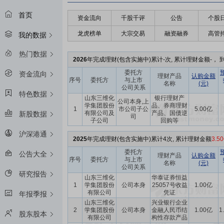
首页
资金流向
千股千评
公告
个股
龙虎榜单
大宗交易
融资融券
高管
我的数据
热门数据
2026
年完成理财(包含实施中)累计-次, 累计理财金额-， 到
委托方
资金流向
理财产品
认购金额
序号
委托方
与上市
名称
(元)
公司关系
特色数据
山东三维化
银行理财产
公司本身,上
学集团股份
品、券商理财
1
市公司子公
5.00亿
有限公司及
产品、国债逆
新股数据
司
子公司
回购等
沪深港通
2025
年完成理财(包含实施中)累计4次, 累计理财金额
3.5
委托方
公告大全
理财产品
认购金额
序号
委托方
与上市
名称
(元)
公司关系
研究报告
山东三维化
华泰证券恒益
1
学集团股份
公司本身
25057号收益
1.00亿
有限公司
凭证
年报季报
山东三维化
兴业银行企业
2
学集团股份
公司本身
金融人民币结
1.00亿
1
股东股本
有限公司
构性存款产品