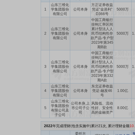
山东三维化
方正证券收益
1
学集团股份
公司本身
凭证“金添利”
5000万
有限公司
D366号
中国工商银行
挂钩汇率区间
山东三维化
累计型法人人
2
学集团股份
公司本身
民币结构性存
5000万
1
有限公司
款产品-专户型
2023年第345
期B款
中国工商银行
挂钩汇率区间
山东三维化
累计型法人人
3
学集团股份
公司本身
民币结构性存
5000万
1
有限公司
款产品-专户型
2023年第332
期A款
山东三维化
东北证券收益
4
学集团股份
公司本身
凭证-融发46
1.00亿
有限公司
号
山东三维化
公司本身,上
风险低、流动
学集团股份
5
市公司子公
性好、安全性
8.00亿
有限公司及
司
高的金融资产
子公司
2022
年完成理财(包含实施中)累计21次, 累计理财金额
10
委托方