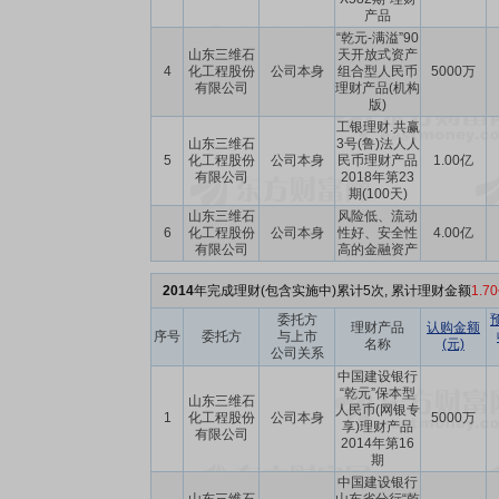
产品
“乾元-满溢”90
山东三维石
天开放式资产
4
化工程股份
公司本身
组合型人民币
5000万
有限公司
理财产品(机构
版)
工银理财.共赢
山东三维石
3号(鲁)法人人
5
化工程股份
公司本身
民币理财产品
1.00亿
有限公司
2018年第23
期(100天)
山东三维石
风险低、流动
6
化工程股份
公司本身
性好、安全性
4.00亿
有限公司
高的金融资产
2014
年完成理财(包含实施中)累计5次, 累计理财金额
1.7
委托方
理财产品
认购金额
序号
委托方
与上市
名称
(元)
公司关系
中国建设银行
“乾元”保本型
山东三维石
人民币(网银专
1
化工程股份
公司本身
5000万
享)理财产品
有限公司
2014年第16
期
中国建设银行