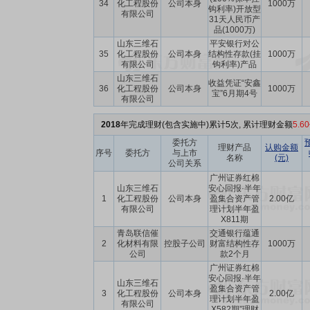
34
化工程股份
公司本身
1000万
钩利率)开放型
有限公司
31天人民币产
品(1000万)
山东三维石
平安银行对公
35
化工程股份
公司本身
结构性存款(挂
1000万
有限公司
钩利率)产品
山东三维石
收益凭证“安鑫
36
化工程股份
公司本身
1000万
宝”6月期4号
有限公司
2018
年完成理财(包含实施中)累计5次, 累计理财金额
5.6
委托方
理财产品
认购金额
序号
委托方
与上市
名称
(元)
公司关系
广州证券红棉
山东三维石
安心回报·半年
1
化工程股份
公司本身
盈集合资产管
2.00亿
有限公司
理计划半年盈
X811期
青岛联信催
交通银行蕴通
2
化材料有限
控股子公司
财富结构性存
1000万
公司
款2个月
广州证券红棉
安心回报·半年
山东三维石
盈集合资产管
3
化工程股份
公司本身
2.00亿
理计划半年盈
有限公司
X582期”理财