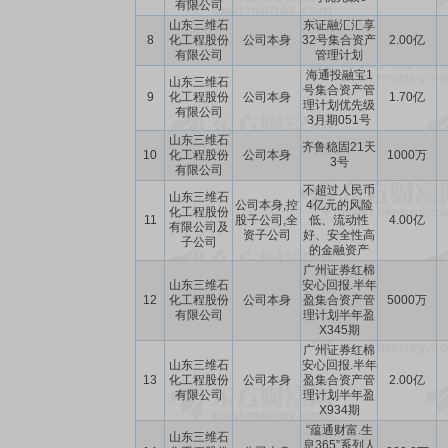
有限公司
山东三维石
东证融汇汇享
8
化工程股份
公司本身
32号集合资产
2.00亿
有限公司
管理计划
海通投融宝1
山东三维石
号集合资产管
9
化工程股份
公司本身
1.70亿
理计划优先级
有限公司
3月期051号
山东三维石
齐鲁稳固21天
10
化工程股份
公司本身
1000万
3号
有限公司
不超过人民币
山东三维石
公司本身,控
4亿元的风险
化工程股份
11
股子公司,全
低、流动性
4.00亿
有限公司及
资子公司
好、安全性高
子公司
的金融资产
广州证券红棉
山东三维石
安心回报.半年
12
化工程股份
公司本身
盈集合资产管
5000万
有限公司
理计划半年盈
X345期
广州证券红棉
山东三维石
安心回报.半年
13
化工程股份
公司本身
盈集合资产管
2.00亿
有限公司
理计划半年盈
X934期
“蕴通财富.生
山东三维石
息365”系列人