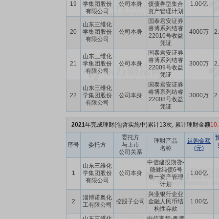
19
学集团股份
公司本身
债债券型集合
1.00亿
有限公司
资产管理计划
国泰君安证券
山东三维化
睿博系列结睿
20
学集团股份
公司本身
4000万
2
22010号收益
有限公司
凭证
国泰君安证券
山东三维化
睿博系列结睿
21
学集团股份
公司本身
3000万
2
22009号收益
有限公司
凭证
国泰君安证券
山东三维化
睿博系列结睿
22
学集团股份
公司本身
3000万
2
22008号收益
有限公司
凭证
2021
年完成理财(包含实施中)累计13次, 累计理财金额
10
委托方
理财产品
认购金额
序号
委托方
与上市
名称
(元)
公司关系
中信建投期货-
山东三维化
稳健纯债6号
1
学集团股份
公司本身
1.00亿
单一资产管理
有限公司
计划
兴业银行企业
淄博诺奥化
2
控股子公司
金融人民币结
1.00亿
工有限公司
构性存款
山东三维化
中信期货-粤湾