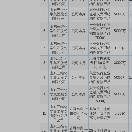
有限公司
构性存款产品
山东三维化
兴业银行企业
5
学集团股份
公司本身
金融人民币结
5000万
1
有限公司
构性存款产品
兴业银行企业
山东三维化
金融人民币结
6
学集团股份
公司本身
5000万
1
构性存款产品
有限公司
(5000)
山东三维化
兴业银行企业
7
学集团股份
公司本身
金融人民币结
1.00亿
1
有限公司
构性存款产品
山东三维化
上海质押式报
8
学集团股份
公司本身
价回购(天天
3000万
有限公司
利)28天
山东三维化
兴业银行企业
9
学集团股份
公司本身
金融人民币结
5000万
1
有限公司
构性存款产品
兴业银行企业
山东三维化
金融人民币结
10
学集团股份
公司本身
5000万
1
构性存款产品
有限公司
(5000)
山东三维化
公司本身,上
风险低、流动
学集团股份
11
市公司子公
性好、安全性
5.00亿
有限公司及
司
高的金融资产
子公司
山东三维化
公司本身,上
学集团股份
28天国债逆回