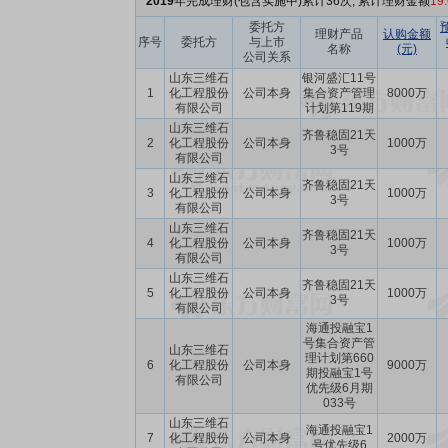
2019
年完成理财(包含实施中)累计36次, 累计理财金额
19
委托方
理财产品
认购金额
序号
委托方
与上市
名称
(元)
公司关系
山东三维石
银河盛汇11号
1
化工程股份
公司本身
集合资产管理
8000万
有限公司
计划第119期
山东三维石
齐鲁稳固21天
2
化工程股份
公司本身
1000万
3号
有限公司
山东三维石
齐鲁稳固21天
3
化工程股份
公司本身
1000万
3号
有限公司
山东三维石
齐鲁稳固21天
4
化工程股份
公司本身
1000万
3号
有限公司
山东三维石
齐鲁稳固21天
5
化工程股份
公司本身
1000万
3号
有限公司
海通投融宝1
号集合资产管
山东三维石
理计划第660
6
化工程股份
公司本身
9000万
期投融宝1号
有限公司
优先级6月期
033号
山东三维石
海通投融宝1
7
化工程股份
公司本身
2000万
号优先级6