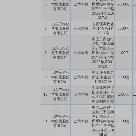
6
学集团股份
公司本身
民币结构性存
2000万
1
有限公司
款产品-专户型
2022年第216
期E款
山东三维化
方正证券收益
7
学集团股份
公司本身
凭证“金添利”
6000万
有限公司
D227号
中国工商银行
挂钩汇率区间
山东三维石
累计型法人人
8
化工程股份
公司本身
民币结构性存
1.00亿
1
有限公司
款产品-专户型
2022年第031
期G款
山东三维化
中泰证券收益
9
学集团股份
公司本身
凭证”安鑫宝”6
2000万
有限公司
月期321号
中国建设银行
山东三维化
山东省分行单
10
学集团股份
公司本身
1.00亿
1
位人民币定制
有限公司
型结构性存款
中国工商银行
挂钩汇率区间
山东三维化
累计型法人人
11
学集团股份
公司本身
民币结构性存
8000万
1
有限公司
款产品-专户型
2022年第178
期L款