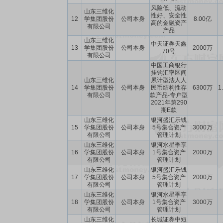
风险低、流动
山东三维化
性好、安全性
12
学集团股份
公司本身
8.00亿
高的金融资产
有限公司
产品
山东三维化
中天证券天鑫
13
学集团股份
公司本身
2000万
70号
有限公司
中国工商银行
挂钩汇率区间
山东三维化
累计型法人人
14
学集团股份
公司本身
民币结构性存
6300万
1
有限公司
款产品-专户型
2021年第290
期E款
山东三维化
银河盛汇乐钱
15
学集团股份
公司本身
5号集合资产
3000万
有限公司
管理计划
山东三维化
银河水星季享
16
学集团股份
公司本身
1号集合资产
2000万
有限公司
管理计划
山东三维化
银河盛汇乐钱
17
学集团股份
公司本身
5号集合资产
2000万
有限公司
管理计划
山东三维化
银河水星季享
18
学集团股份
公司本身
1号集合资产
3000万
有限公司
管理计划
山东三维化
长城证券中短