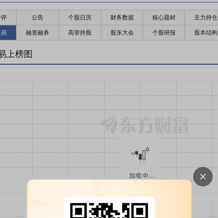
千评
公告
个股日历
财务数据
核心题材
主力持仓
交易
融资融券
高管持股
股东大会
个股研报
股本结构
易上榜图