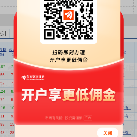
统计
跌幅
收盘价
成交价
折溢率
成交量
成交额
成交额/
买方营业部
%)
(元)
(元)
(%)
(万股)
(万元)
流通市值
4.87
7.03
7.03
0.00
350.00
2460.50
0.76%
机构专用
.55
7.33
7.33
0.00
446.00
3269.18
0.96%
机构专用
.52
7.74
7.74
0.00
50.00
387.00
0.11%
机构专用
1.24
8.77
8.77
0.00
25.00
219.25
0.05%
机构专用
.74
9.51
9.51
0.00
85.00
808.35
0.18%
机构专用
3.18
10.05
10.05
0.00
25.00
251.25
0.05%
中信证券股份有...
.11
9.98
9.98
0.00
50.00
499.00
0.11%
海通证券股份有...
.98
15.43
15.43
0.00
23.80
367.23
0.09%
机构专用
.43
28.16
24.05
-14.60
28.75
691.44
0.10%
海通证券股份有...