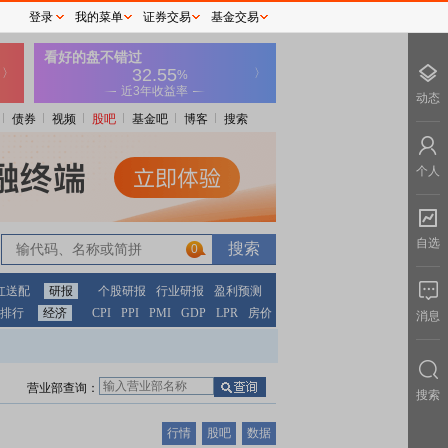
登录
我的菜单
证券交易
基金交易
动态
债券
视频
股吧
基金吧
博客
搜索
个人
自选
0
红送配
研报
个股研报
行业研报
盈利预测
排行
经济
CPI
PPI
PMI
GDP
LPR
房价
消息
营业部查询：
搜索
行情
股吧
数据