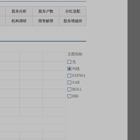
股东分析
股东户数
分红送配
机构调研
限售解禁
股东增减持
主图指标
无
均线
EXPMA
SAR
BOLL
BBI