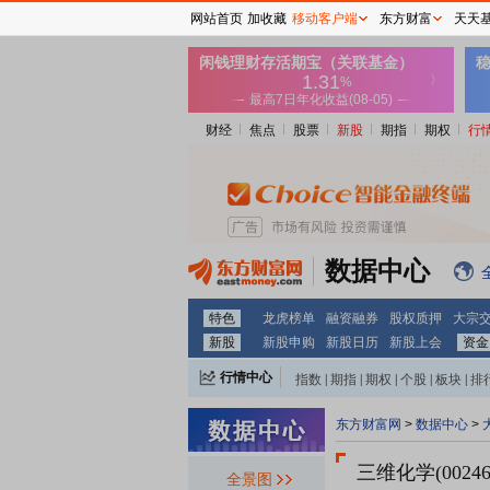
网站首页
加收藏
移动客户端
东方财富
天天
财经
焦点
股票
新股
期指
期权
行
数据中心
特色
龙虎榜单
融资融券
股权质押
大宗
新股
新股申购
新股日历
新股上会
资金
行情中心
指数
|
期指
|
期权
|
个股
|
板块
|
排
东方财富网
>
数据中心
>
三维化学(00246
全景图