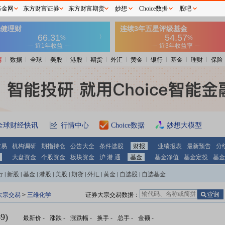
基金网
东方财富证券
东方财富期货
妙想
Choice数据
股吧
情
数据
全球
美股
港股
期货
外汇
黄金
银行
基金
理财
保险
全球财经快讯
行情中心
Choice数据
妙想大模型
交易
机构调研
期指持仓
公告大全
条件选股
财报
业绩报表
最新预告
分
大盘资金
个股资金
板块资金
沪 港 通
基金
基金净值
基金定投
基金
行
|
新股
|
基金
|
港股
|
美股
|
期货
|
外汇
|
黄金
|
自选股
|
自选基金
大宗交易
>
三维化学
证券大宗交易数据：
9)
最新价
-
涨跌
-
涨跌幅
-
换手
-
总手
-
金额
-