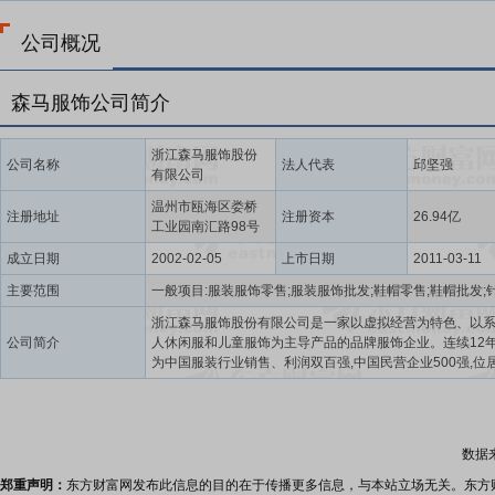
公司概况
森马服饰公司简介
浙江森马服饰股份
公司名称
法人代表
邱坚强
有限公司
温州市瓯海区娄桥
注册地址
注册资本
26.94亿
工业园南汇路98号
成立日期
2002-02-05
上市日期
2011-03-11
主要范围
浙江森马服饰股份有限公司是一家以虚拟经营为特色、以
公司简介
人休闲服和儿童服饰为主导产品的品牌服饰企业。连续12
为中国服装行业销售、利润双百强,中国民营企业500强,位
服装行业竞争力10强,是中国服装行业优势企业之一。公司
前拥有“森马”和“巴拉巴拉”两大服饰品牌,其中,“森马”品牌创
1996年,产品及品牌定位于年轻、时尚、活力、高性价比的
闲服饰,主要面向16~30岁的青少年学生群体以及刚踏入社
数据
轻群体。该品牌曾荣获中国服装品牌营销大奖、成就大奖,
休闲服饰领先品牌。“巴拉巴拉”品牌创立于2002年,定位为
郑重声明：
东方财富网发布此信息的目的在于传播更多信息，与本站立场无关。东方