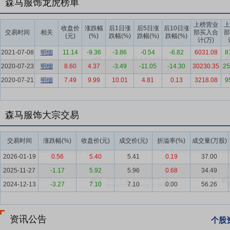
森马服饰龙虎榜单
要点4：
服饰行业
经过多年的发展，中国服饰行业已从外延扩张式为
区仍具有明显的竞争优势：伴随着居民收入的增长，中国服饰消费保持
上榜营业
上
行业的优胜劣汰现象进一步显现，大众化业务集中化，中高端业务细分
收盘价
涨跌幅
后1日涨
后5日涨
后10日涨
交易时间
相关
部买入合
部
(元)
(%)
跌幅(%)
跌幅(%)
跌幅(%)
征日益突出，消费者的消费意愿、消费习惯、消费方式都不断发生着变
计(万)
2021-07-08
比、高社交属性、高“情绪价值”的产品更能产生共鸣，新消费产品持
明细
11.14
-9.36
-3.86
-0.54
-6.82
6031.08
8
者的环保意识增强，绿色消费成为重要的趋势；服饰行业各细分市场洗
2020-07-23
明细
8.60
4.37
-3.49
-11.05
-14.30
30230.35
25
质量。随着生活方式的变化及互联网的发展，具有综合消费体验的购物
2020-07-21
明细
7.49
9.99
10.01
4.81
0.13
3218.08
9
要赛道，线上线下相互融合的零售运营模式成为服饰企业的必然选择；
续增长的发展机遇，也面临消费快速变化、零售渠道变迁、互联网消费
森马服饰大宗交易
要点5：
品牌影响力
公司拥有两个主要品牌，即大众休闲装品牌“森马
牌已成为休闲服饰及童装行业的领先品牌。森马品牌市场占有率、品牌
交易时间
涨跌幅(%)
收盘价(元)
成交价(元)
折溢率(%)
成交量(万股)
等多项指标保持领先，在国内童装市场位居第一。
2026-01-19
0.56
5.40
5.41
0.19
37.00
要点6：
成功的多品牌运作平台及经验
经过多年的积累，公司对行业
2025-11-27
-1.17
5.92
5.96
0.68
34.49
求，以品牌经营为核心，以事业部制的形式独立运营森马休闲服饰和巴
2024-12-13
-3.27
7.10
7.10
0.00
56.26
平台，有效整合了两大细分行业产业链上下游的资源，实现了生产商与
务平台迅速渗透至目标市场和消费者。
要点7：
以和谐共赢为核心的资源整合能力
以“小河有水大河满”的
资讯公告
个股
公司以和谐共赢理念将企业、股东、员工、消费者及社会紧密相连，共