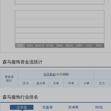
RSI
KDJ
MACD
W%R
DMI
BIAS
OBV
CCI
ROC
森马服饰资金流统计
今日资金
(今日涨幅
)
资金流
统计
主力
超大单
大单
中单
小单
主力
森马服饰行业排名
总市值
市盈率
市净率
ROE