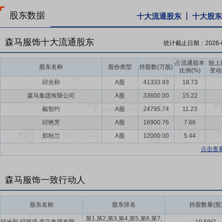
股东数据
十大流通股东
十大股东
森马服饰十大流通股东
统计截止日期：
2026-
占流通股本
较上
股东名称
股份类型
持股数(万股)
比例(%)
变动
邱光和
A股
41333.93
18.73
森马集团有限公司
A股
33600.00
15.22
戴智约
A股
24795.74
11.23
邱艳芳
A股
16900.76
7.66
郑秋兰
A股
12000.00
5.44
点击查
森马服饰一致行动人
股东名称
股东排名
持股数量(股
第1,第2,第3,第4,第5,第6,第7,