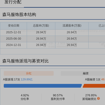
发行分配
森马服饰股本结构
变动日期
总股本(万股)
流通股本(万股)
已上
2025-12-31
26.94万
26.94万
2025-06-30
26.94万
26.94万
2024-12-31
26.94万
26.94万
森马服饰派现与募资对比
分红
融资
A股派现 17次
129.89亿
A股融资 1次
46
4.92%
90.57%
276.95%
分红率
股利支付率
派现融资比