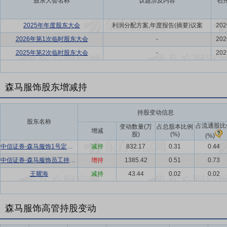
股东大会名称
议题涉及内容
召
2025年年度股东大会
利润分配方案,年度报告(摘要)议案
202
2026年第1次临时股东大会
-
202
2025年第2次临时股东大会
-
202
森马服饰股东增减持
持股变动信息
股东名称
占流通股比
变动数量(万
占总股本比例
增减
股)
(%)
(%)
中信证券-森马服饰1号定向资产管理计划
减持
832.17
0.31
0.44
中信证券-森马服饰员工持股2号单一资产管理计划
增持
1385.42
0.51
0.73
王耀海
减持
43.44
0.02
0.02
森马服饰高管持股变动