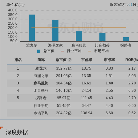
单位:
亿(元)
服装家纺
共
61
只
总市值
行业平均
市场平均
排名
简称
总市值
?
市盈率
市净率
ROE(%
1
雅戈尔
352.77亿
13.75
0.83
2.17
2
海澜之家
291.05亿
13.35
1.51
5.05
3
森马服饰
164.34亿
16.61
1.40
2.70
4
比音勒芬
146.16亿
24.14
2.55
6.96
5
探路者
95.97亿
111.45
4.43
2.79
-
行业平均
51.45亿
64.47
4.40
0.90
-
市场平均
204.32亿
136.94
6.60
0.62
深度数据