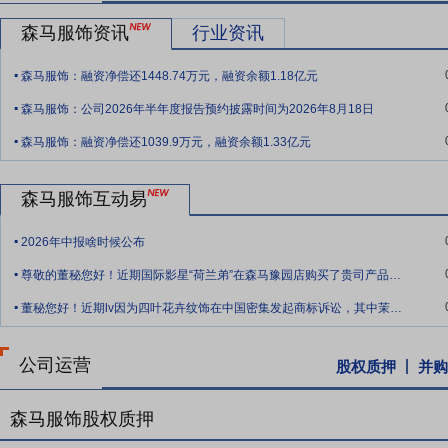
多方面国内外资源，建立了一套与自身经营模式相适应的贯穿设计、生
森马服饰资讯
行业资讯
核心的轻资产高效益运营模式的成功实施。
.
森马服饰：融资净偿还1448.74万元，融资余额1.18亿元
要点8：
广泛深入的全渠道营销网络布局
公司森马休闲装和巴拉巴拉
.
证，也为未来多品类、多品牌业务的发展提供良好基础；同时，公司成
森马服饰：公司2026年半年度报告预约披露时间为2026年8月18日
.
下相结合的全渠道零售格局。
森马服饰：融资净偿还1039.9万元，融资余额1.33亿元
要点9：
财务稳健
截至报告期末，公司货币资金等现金资产金额达85
能力较强，稳健的财务状况有利于公司未来持续发展，以及以投资、合
森马服饰互动易
要点10：
拟1.22亿元转让ISE Commerce 20%股权
2018年12月18
.
持有的ISECommerce股份5,102,818股,占ISECommerce总股本的20
2026年中报啥时候公布
.
次转让后,公司不再持有ISECommerce股份。本次股权转让所得款项
尊敬的董秘您好！近期国际影星“荷兰弟”在森马豫园店购买了贵司产品，带动产品销量的
.
董秘您好！近期lv因为四叶花卉纹饰在中国密集发起商标诉讼，其中茉莉奶白被判赔10
公司运营
股权质押
并购
森马服饰股权质押