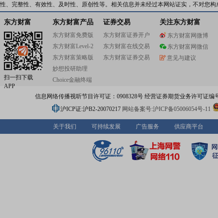
时尚童装,主要面向0~14岁中产阶级及小康家庭的童装消费
性、完整性、有效性、及时性、原创性等。相关信息并未经过本网站证实，不对您构
该品牌曾荣获中国服装品牌潜力大奖、中国十大童装品牌。
巴拉”品牌的市场占有率和品牌知名度都居国内童装品牌之首
东方财富
东方财富产品
证券交易
关注东方财富
为“创造了中国童装品牌的发展奇迹”。自企业创办以来,森
东方财富免费版
东方财富证券开户
东方财富网微博
就采用了虚拟经营模式并在实践中不断加以创新,将服装生产
东方财富Level-2
东方财富在线交易
专注于产品设计、品牌传播、供应链管理及渠道拓展,“长板
东方财富网微信
短板外包”。在20年的发展中,森马服饰以“整合创新,共赢发
东方财富策略版
东方财富证券交易
意见与建议
营思路,着力扮演好“渠道规划者、资源整合者、品牌管理者
妙想投研助理
力行者”四种角色,立足服装实业,立足国内市场,立足品牌建设
扫一扫下载
Choice金融终端
人文引领,以国际化视野整合全球优势资源,以专注的心态和
APP
精神做实业,走出了一条社会化大生产、专业化分工协作的
信息网络传播视听节目许可证：0908328号 经营证券期货业务许可证编号：91310
从企业创办之初,森马服饰就确立了“小河有水大河满”的经营
强调与合作伙伴等利益相关方的共赢,追求企业与员工、企
沪ICP证:沪B2-20070217
网站备案号:沪ICP备05006054号-11
会之间的和谐发展。
关于我们
可持续发展
广告服务
供应商平台