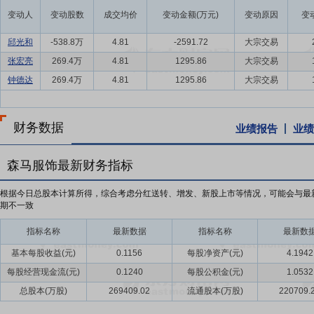
变动人
变动股数
成交均价
变动金额(万元)
变动原因
变
邱光和
-538.8万
4.81
-2591.72
大宗交易
张宏亮
269.4万
4.81
1295.86
大宗交易
钟德达
269.4万
4.81
1295.86
大宗交易
财务数据
业绩报告
业绩
森马服饰最新财务指标
根据今日总股本计算所得，综合考虑分红送转、增发、新股上市等情况，可能会与最
期不一致
指标名称
最新数据
指标名称
最新数
基本每股收益(元)
0.1156
每股净资产(元)
4.1942
每股经营现金流(元)
0.1240
每股公积金(元)
1.0532
总股本(万股)
269409.02
流通股本(万股)
220709.