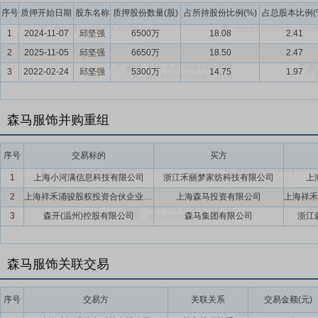
序号
质押开始日期
股东名称
质押股份数量(股)
占所持股份比例(%)
占总股本比例(
1
2024-11-07
邱坚强
6500万
18.08
2.41
2
2025-11-05
邱坚强
6650万
18.50
2.47
3
2022-02-24
邱坚强
5300万
14.75
1.97
森马服饰并购重组
序号
交易标的
买方
1
上海小河满信息科技有限公司
浙江禾丽梦家纺科技有限公司
上
2
上海祥禾涌骏股权投资合伙企业(有限合伙)
上海森马投资有限公司
3
森开(温州)控股有限公司
森马集团有限公司
浙江
森马服饰关联交易
序号
交易方
关联关系
交易金额(元)