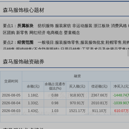
森马服饰核心题材
要点1：
所属板块
纺织服饰 服装家纺 非运动服装 浙江板块 消费风格 破
区团购 新零售 网红经济 电商概念 婴童概念
要点2：
经营范围
一般项目:服装服饰零售;服装服饰批发;鞋帽零售;鞋
品销售;眼镜销售(不含隐形眼镜);日用品销售;工艺美术品及收藏品零售
批发;厨具卫具及日用杂品批发;卫生用品和一次性使用医疗用品销售;塑料制
森马服饰融资融券
箱包制造;专业设计服务;技术服务、技术开发、技术咨询、技术交流、技
劳动保护用品生产、劳动保护用品销售、特种劳动防护用品生产、特种
融资
的项目);会议及展览服务;图文设计制作;物业管理;货物进出口;个人卫生
交易时间
识产权服务(专利代理服务除外)(除依法须经批准的项目外,凭营业执照依
余额占流通市
余额(元)
买入额(元)
偿还额(元)
净买入(元
值比(%)
法须经批准的项目,经相关部门批准后方可开展经营活动,具体经营项目
2026-08-05
1.18亿
0.88
918.93万
2367.66万
-1448.74
要点3：
成人休闲服饰、儿童服饰
森马服饰创建于2002年，是一家
2026-08-04
1.33亿
0.98
970.91万
2010.81万
-1039.90
代表的成人休闲服饰和以巴拉巴拉品牌为代表的儿童服饰两大品牌集群。
2026-08-03
1.43亿
1.03
1521.17万
911.10万
610.07万
景、舒适百搭的产品和一站式购物体验，传递自信、舒服、时尚的生活方
体，产品定位在中等收入小康之家。