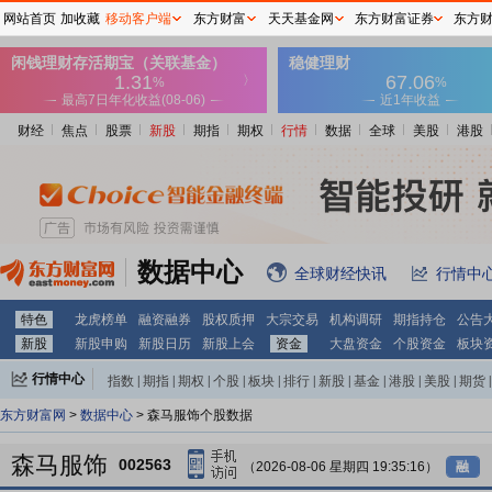
网站首页
加收藏
移动客户端
东方财富
天天基金网
东方财富证券
东方
财经
焦点
股票
新股
期指
期权
行情
数据
全球
美股
港股
数据中心
全球财经快讯
行情中
特色
龙虎榜单
融资融券
股权质押
大宗交易
机构调研
期指持仓
公告
新股
新股申购
新股日历
新股上会
资金
大盘资金
个股资金
板块
行情中心
指数
|
期指
|
期权
|
个股
|
板块
|
排行
|
新股
|
基金
|
港股
|
美股
|
期货
|
外汇
|
黄金
|
自选股
|
自选基金
东方财富网
>
数据中心
> 森马服饰个股数据
森马服饰
002563
（2026-08-06 星期四 19:35:16）
融