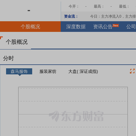
今开：
-
最高：
-
最低：
-
资金流：
今日：主力净流入
0
，主力排
个股概况
深度数据
资讯公告
公司
个股概况
分时
森马服饰
服装家纺
大盘( 深证成指)