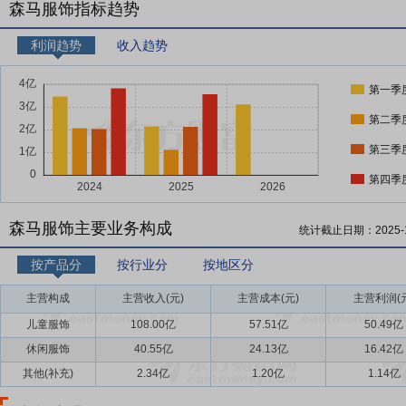
森马服饰指标趋势
利润趋势
收入趋势
第一季
第二季
第三季
第四季
森马服饰主要业务构成
统计截止日期：
2025-
按产品分
按行业分
按地区分
主营构成
主营收入(元)
主营成本(元)
主营利润(元
儿童服饰
108.00亿
57.51亿
50.49亿
休闲服饰
40.55亿
24.13亿
16.42亿
其他(补充)
2.34亿
1.20亿
1.14亿