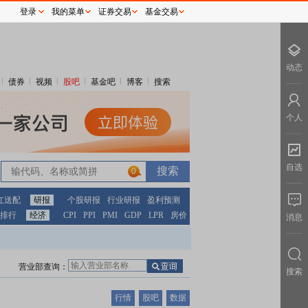
登录
我的菜单
证券交易
基金交易
动态
债券
视频
股吧
基金吧
博客
搜索
个人
自选
0
红送配
研报
个股研报
行业研报
盈利预测
排行
经济
CPI
PPI
PMI
GDP
LPR
房价
消息
营业部查询：
搜索
行情
股吧
数据