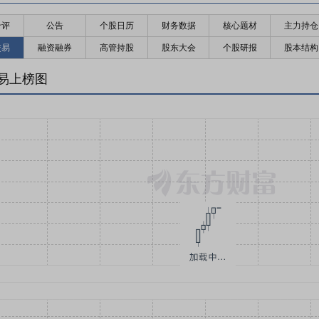
千评
公告
个股日历
财务数据
核心题材
主力持仓
交易
融资融券
高管持股
股东大会
个股研报
股本结构
易上榜图