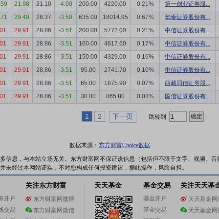
.59
21.98
21.10
-4.00
200.00
4220.00
0.21%
第一创业证券股...
.71
29.40
28.37
-3.50
635.00
18014.95
0.67%
华泰证券股份有...
.01
29.91
28.86
-3.51
200.00
5772.00
0.21%
中信证券股份有...
.01
29.91
28.86
-3.51
160.00
4617.60
0.17%
中信证券股份有...
.01
29.91
28.86
-3.51
150.00
4329.00
0.16%
中信证券股份有...
.01
29.91
28.86
-3.51
95.00
2741.70
0.10%
中信证券股份有...
.01
29.91
28.86
-3.51
65.00
1875.90
0.07%
西藏同信证券股...
.01
29.91
28.86
-3.51
30.00
865.80
0.03%
国信证券股份有...
1
2
下一页
跳转到
数据来源：
东方财富Choice数据
多信息，与本站立场无关。东方财富网不保证该信息（包括但不限于文字、视频、音
并未经过本网站证实，不对您构成任何投资建议，据此操作，风险自担。
关注东方财富
天天基金
基金交易
关注天天基
券开户
基金开户
东方财富网微博
天天基金网
线交易
基金交易
东方财富网微信
天天基金网