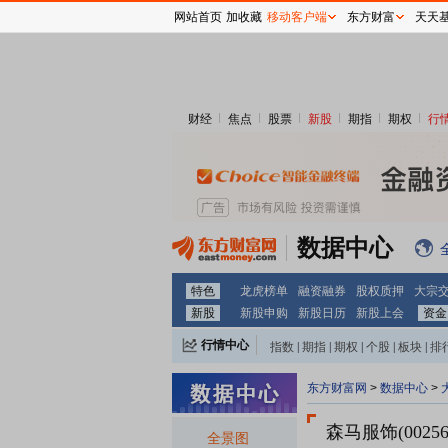
网站首页
加收藏
移动客户端
东方财富
天天
财经
焦点
股票
新股
期指
期权
行
数据中心
特色
龙虎榜单
融资融券
股权质押
大宗
新股
新股申购
新股日历
新股上会
资金
行情中心
指数
|
期指
|
期权
|
个股
|
板块
|
排
东方财富网
>
数据中心
>
森马服饰(00256
全景图