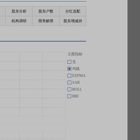
股东分析
股东户数
分红送配
机构调研
限售解禁
股东增减持
主图指标
无
均线
EXPMA
SAR
BOLL
BBI