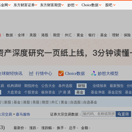
基金网
东方财富证券
东方财富期货
妙想
Choice数据
股吧
情
数据
全球
美股
港股
期货
外汇
黄金
银行
基金
理财
保险
全球财经快讯
行情中心
Choice数据
妙想大模型
交易
机构调研
期指持仓
公告大全
条件选股
财报
业绩报表
最新预告
分
大盘资金
个股资金
板块资金
沪 港 通
基金
基金净值
基金定投
基金
行
|
新股
|
基金
|
港股
|
美股
|
期货
|
外汇
|
黄金
|
自选股
|
自选基金
大宗交易
>
森马服饰
证券大宗交易数据：
3)
最新价
-
涨跌
-
涨跌幅
-
换手
-
总手
-
金额
-