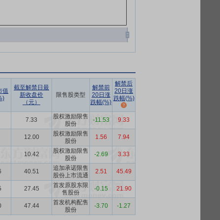
解禁后
截至解禁日最
解禁前
市值
20日涨
新收盘价
限售股类型
20日涨
)
跌幅(%)
（元）
跌幅(%)
股权激励限售
7.33
-11.53
9.33
股份
股权激励限售
12.00
1.56
7.94
股份
股权激励限售
10.42
-2.69
3.33
股份
追加承诺限售
6
40.51
2.51
45.49
股份上市流通
首发原股东限
5
27.45
-0.15
21.90
售股份
首发机构配售
0
47.44
-3.70
-1.27
股份