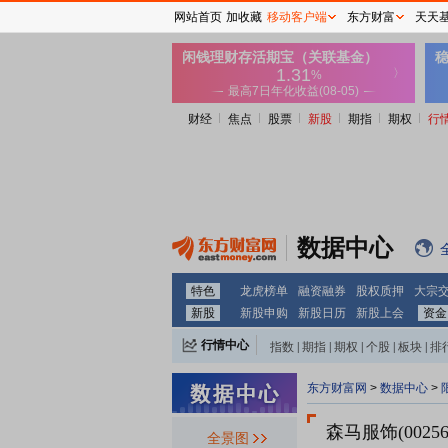
网站首页
加收藏
移动客户端
东方财富
天天
财经
焦点
股票
新股
期指
期权
行
数据中心
特色
龙虎榜单
融资融券
股权质押
大宗
新股
新股申购
新股日历
新股上会
资金
行情中心
指数
|
期指
|
期权
|
个股
|
板块
|
排
东方财富网
>
数据中心
>
森马服饰(00256
全景图