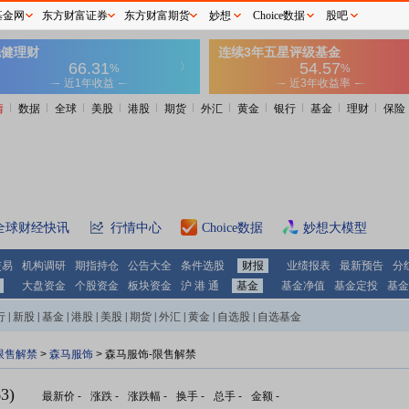
基金网
东方财富证券
东方财富期货
妙想
Choice数据
股吧
情
数据
全球
美股
港股
期货
外汇
黄金
银行
基金
理财
保险
全球财经快讯
行情中心
Choice数据
妙想大模型
交易
机构调研
期指持仓
公告大全
条件选股
财报
业绩报表
最新预告
分
大盘资金
个股资金
板块资金
沪 港 通
基金
基金净值
基金定投
基金
行
|
新股
|
基金
|
港股
|
美股
|
期货
|
外汇
|
黄金
|
自选股
|
自选基金
限售解禁
>
森马服饰
> 森马服饰-限售解禁
3)
最新价
-
涨跌
-
涨跌幅
-
换手
-
总手
-
金额
-