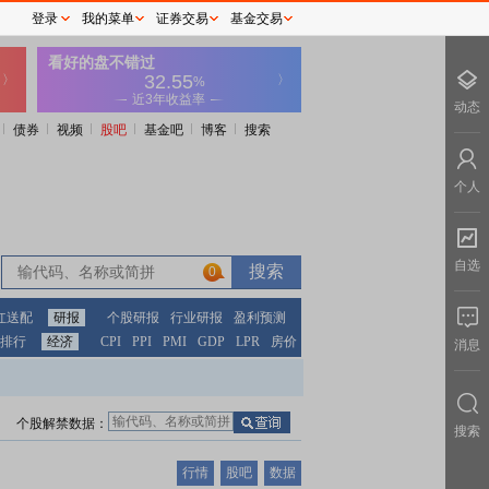
登录
我的菜单
证券交易
基金交易
动态
债券
视频
股吧
基金吧
博客
搜索
个人
自选
0
红送配
研报
个股研报
行业研报
盈利预测
排行
经济
CPI
PPI
PMI
GDP
LPR
房价
消息
个股解禁数据：
搜索
行情
股吧
数据