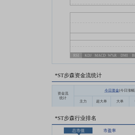
RSI
KDJ
MACD
W%R
DMI
B
*ST步森资金流统计
今日资金
(今日涨幅
资金流
统计
主力
超大单
大单
*ST步森行业排名
总市值
市盈率