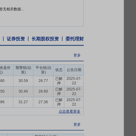
推动公司长期持续健康发展。
暂无相关数据...
现金的方式购买北京麦考利科技有限公司(以下
成合作,也无法于短期内完善公司在新零
。
证券投资
长期股权投资
委托理财
更多
收盘价
预警线(估
平仓线(估
状态
公告日期
元)
算)
算)
已解
2025-07-
.80
30.59
26.77
押
22
已解
2025-07-
.50
30.40
26.60
押
22
已解
2025-07-
.86
31.27
27.36
押
22
点击查看更多
更多