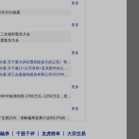
更多
8月20日披露
更多
6年第二次临时股东大会
年年度股东大会
更多
T步森:关于重大诉讼暨风险提示的公告》
等3条公告
T步森:关于修订<公司章程>及其附件的公告》
等12条公告
森:浙江步森服饰股份有限公司2025年年度报告(补充更正后)》
等2条公告
更多
2026年07月15日预告，2026年中报净利润-1700万元--1250万元，变动-62.52%～-19.5%
更多
2026年07月02日因“连续三个交易日内，涨幅偏离值累计达到12%的ST证券、*ST证券和未完成股改证券”披露龙虎榜信息
2026年05月12日因“连续三个交易日内，涨幅偏离值累计达到12%的ST证券、*ST证券和未完成股改证券”披露龙虎榜信息
融券
千股千评
龙虎榜单
大宗交易
更多