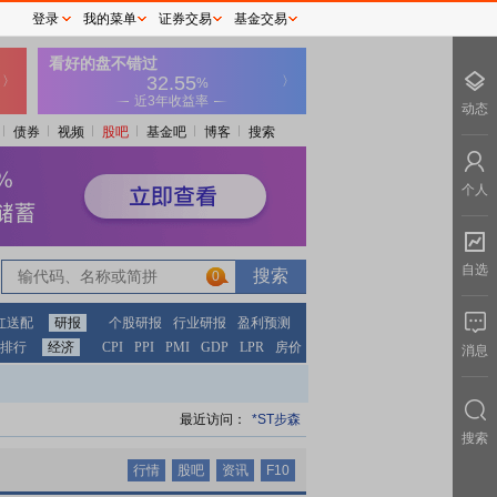
登录
我的菜单
证券交易
基金交易
动态
债券
视频
股吧
基金吧
博客
搜索
个人
自选
0
0
红送配
研报
个股研报
行业研报
盈利预测
排行
经济
CPI
PPI
PMI
GDP
LPR
房价
消息
最近访问：
*ST步森
搜索
行情
股吧
资讯
F10