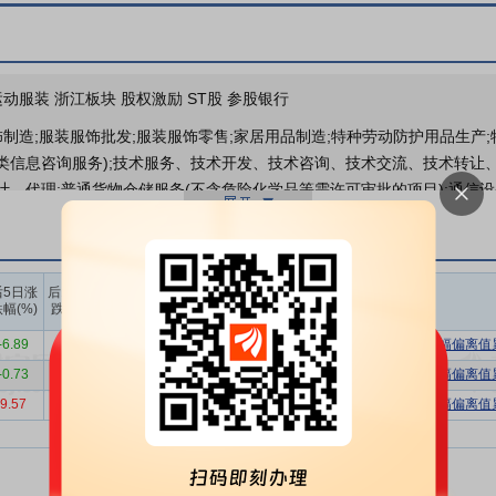
动服装 浙江板块 股权激励 ST股 参股银行
饰制造;服装服饰批发;服装服饰零售;家居用品制造;特种劳动防护用品生产
类信息咨询服务);技术服务、技术开发、技术咨询、技术交流、技术转让、技
计、代理;普通货物仓储服务(不含危险化学品等需许可审批的项目);通信设
居用品销售;仪器仪表销售;日用百货销售;工艺美术品及收藏品零售(象牙及
销售;市场营销策划;票务代理服务;机械设备租赁;汽车租赁;自有资金投资的
照依法自主开展经营活动)。许可项目:货物进出口;技术进出口;进出口代理;
上榜营业
上榜营业
上榜营业
后5日涨
后10日涨
(依法须经批准的项目,经相关部门批准后方可开展经营活动,具体经营项目
部买入合
部卖出合
部买卖净
幅(%)
跌幅(%)
计(万)
计(万)
额合计(万)
公司坚持男装品牌服装的设计、生产和销售为核心，以“步森男装”为主
-6.89
-8.57
1089.59
540.83
548.75
连续三个交易日内，涨幅偏离值累
、多款式的商务休闲男装，产品类型和款式进一步丰富和时尚化，激发男
-0.73
2.68
2541.14
3388.60
-847.46
连续三个交易日内，涨幅偏离值累
、产品设计、品牌经营、供应链与营销网络运营几大板块的管理，为消费
9.57
11.72
1324.75
4082.80
-2758.05
连续三个交易日内，跌幅偏离值累
变乱交织，国际经贸格局深度调整，世界经济复苏步履维艰；国内转型调整
竞争加剧等多重因素影响，我国服装行业发展承压前行，服装出口压力增