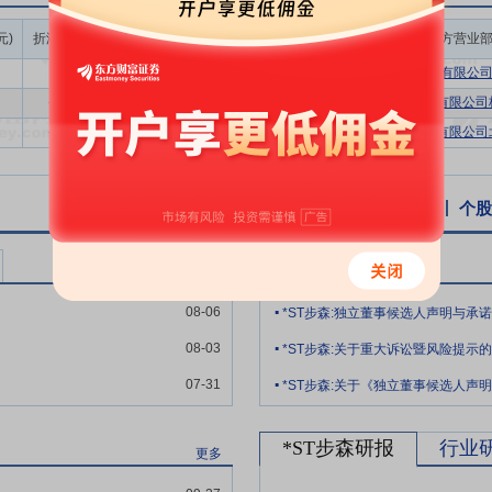
和增长。
成交额/流通
元)
折溢率(%)
成交量(万股)
成交额(万元)
买方营业
经过多年的运营和品牌的沉淀，坚持创新改革，目前拥有完整的研发、设
市值(%)
知名度。“步森”品牌已成为国内男装驰名商标，集中国名牌、中国驰名
0.00
30.32
200.42
0.22%
东海证券股份有限公
的唯一性和独特性。依靠风格优雅、品质优良的几大产品系列，在国内市
-2.46
40.00
221.60
0.28%
国联证券股份有限公司杭
应对市场的瞬息万变。
-0.50
50.00
297.50
0.36%
中泰证券股份有限公司北
历史沉淀，公司在男装市场具有较高的知名度。公司与主要客户合作关系
标准来进行生产制造。除了满足基本的生产合规要求外，还始终严格按照
个股资讯
行业资讯
公告
互动易
个股
格、生产标准较高。
产管理经验，近年来着力打造了属于自身的营销网络，公司营销网络涵盖
*ST步森公告
更多
消费群体，并发展出一套针对“加盟与直营并举”的整合营销管理方法，
.
施终端形象升级、店铺管理标准化、精细化，并已经取得了显著成效。新
08-06
*ST步森:独立董事候选人声明与承诺
.
服饰产业布局”战略规划，实现资源的整合和优化。
08-03
*ST步森:关于重大诉讼暨风险提示
.
竞争力，品质是品牌的立身之本。公司一直聚焦产品品质提升，整合实施
07-31
*ST步森:关于《独立董事候选人声
品；衬衫、西服、裤装三项产品被认定为国家免检产品，衬衫、裤装两项
*ST步森研报
行业
更多
丰富、勤勉务实、积极进取的管理团队，他们对中国服装市场及资本市场
，为公司管理层稳定和持续的发展提供了保障。公司管理团队在公司定位