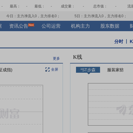
-
最高：
-
最低：
-
成交量：
-
总市值：
-
流
今日：主力净流入
0
，主力排名
0
；
5日：主力净流入
0
，主力排名
0
；
据
资讯公告
公司运营
机构主力
股东数据
分时
K线
更多
证成指)
全屏
*ST步森
服装家纺