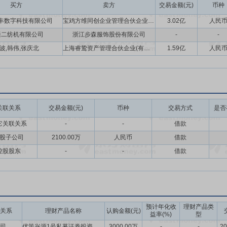
买方
卖方
交易金额(元)
币种
丰数字科技有限公司
宝鸡方维同创企业管理合伙企业(有限合伙)
3.02亿
人民
通二纺机有限公司
浙江步森服饰股份有限公司
-
-
波,韩伟,张庆北
上海睿鸷资产管理合伙企业(有限合伙)
1.59亿
人民
关联关系
交易金额(元)
币种
交易方式
是否
它关联关系
-
-
借款
股子公司
2100.00万
人民币
借款
控股股东
-
-
借款
预计年化收
理财产品类
关系
理财产品名称
认购金额(元)
益率(%)
型
司
优策兴源1号私募证券投资基金
3000.00万
-
-
20