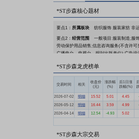
*ST步森核心题材
要点1：
所属板块
纺织服饰 服装家纺 非运
要点2：
经营范围
一般项目:服装制造;服
劳动保护用品销售;信息咨询服务(不含许可
广播电台、电视台、报刊出版单位);广告设
机软硬件及辅助设备零售;家用电器销售;家
*ST步森龙虎榜单
及其制品除外);机械设备销售;煤炭及制品
商品)(除依法须经批准的项目外,凭营业执
收盘价
涨跌幅
后1日涨
测绘服务;广播电视节目制作经营;演出经纪
交易时间
相关
(元)
(%)
跌幅(%)
跌
要点3：
男装品牌服装的设计、生产和销售
2026-07-02
明细
15.52
5.01
4.45
“活出男人范”为品牌态度，推出了多类别
2026-05-12
明细
16.44
3.59
4.99
捧与共鸣。报告期内公司继续加强质量监控
2026-04-14
明细
12.54
-4.93
5.02
加时尚的男装服饰。
要点4：
服装行业
2025年，外部环境
行难度加大。受复杂多变的外部形势、市场
*ST步森大宗交易