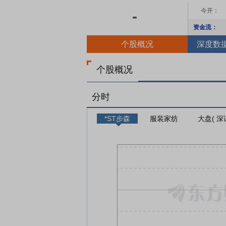
今开：
-
资金流：
个股概况
深度数
个股概况
分时
*ST步森
服装家纺
大盘( 深