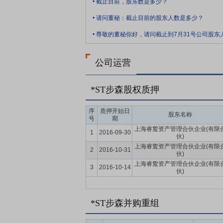
截止目前，股东数是多少？
立了和品牌运营企业相适应的业务流程制度
.
请问董秘：截止目前的股东人数是多少？
要点10：
.
终止筹划重大资产重组事项改为
尊敬的董秘你好，请问截止到7月31号公司股东
简称麦考利)全部或部分股权事项。考虑到
售、新链融领域的布局,公司决定终止重大资
公司运营
*ST步森股权质押
序
质押开始日
股东名称
号
期
上海睿鸷资产管理合伙企业(有限
1
2016-09-30
伙)
上海睿鸷资产管理合伙企业(有限
2
2016-10-31
伙)
上海睿鸷资产管理合伙企业(有限
3
2016-10-14
伙)
*ST步森并购重组