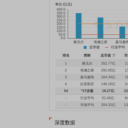
单位:
亿(元)
总市值
行业平均
排名
简称
总市值
?
市
1
雅戈尔
352.77亿
1
2
海澜之家
291.05亿
1
3
森马服饰
164.34亿
1
4
比音勒芬
146.16亿
2
54
*ST步森
19.27亿
22
-
行业平均
51.45亿
6
-
市场平均
204.32亿
13
深度数据