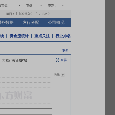
通市值：
-
市盈：
-
市净：
-
10日：主力净流入
0
，主力排名
0
；
财务数据
发行分配
公司概况
K线
资金流统计
重点关注
行业排名
更多
大盘( 深证成指)
全屏
均线