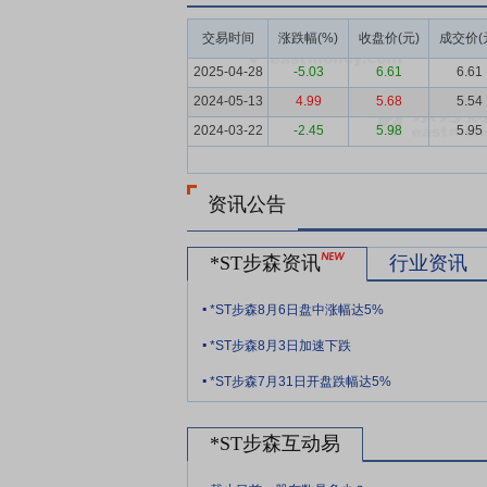
民消费信心逐步回升，服装内销市场保持温
交易时间
涨跌幅(%)
收盘价(元)
成交价(
要点5：
步森品牌优势
公司自成立以来，
沉淀了经典的产品系列，建立了深厚的品牌
2025-04-28
-5.03
6.61
6.61
国家级荣誉于一身，具有其他品牌无可比拟
2024-05-13
4.99
5.68
5.54
定的消费群体，多年来深受客户青睐，从容
2024-03-22
-2.45
5.98
5.95
要点6：
大客户优势
基于步森品牌多年的
的深度合作格局。公司始终按照较高的行业
资讯公告
公司的生产流程较为规范、生产要求较为严
要点7：
营销模式优势
公司凭借多年的生
*ST步森资讯
行业资讯
形式，实现线上和线下从不同层面贴近目标
.
终端管理方面，直营和加盟渠道开始全面实
*ST步森8月6日盘中涨幅达5%
.
行“以线上线下融合的新零售模式加快时尚
*ST步森8月3日加速下跌
.
要点8：
主营产品优势
产品是品牌的核心
*ST步森7月31日开盘跌幅达5%
家服装质量监督检验中心评为国家质量优等
牌产品。
*ST步森互动易
要点9：
管理团队优势
公司拥有一支经验
.
年的从业经验，核心管理层持有公司的股份