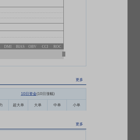
R
DMI
BIAS
OBV
CCI
ROC
更多
10日资金
(10日涨幅
)
力
超大单
大单
中单
小单
更多