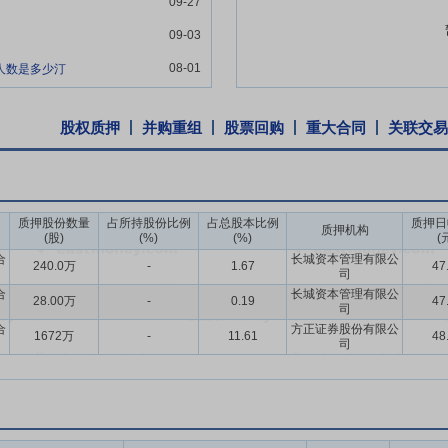
09-27
、营销终端管理制度、快速反应的供应链体系、规范的决策和执行机制，
09-03
战略投资事项
2018年12月23日公告,公司原筹划发行股份和(或)支付
08-01
人数是多少汀
该事项审核周期较长,同时存在较大的不确定性,不利于公司与麦考利尽快形
产重组事项,改为战略投资,公司拟以现金2000万收购麦考利10%的股权
股权质押
并购重组
股票回购
重大合同
关联交易
质押股份数量
占所持股份比例
占总股本比例
质押日
质押机构
(股)
(%)
(%)
(
合
长城资本管理有限公
240.0万
-
1.67
47
司
合
长城资本管理有限公
28.00万
-
0.19
47
司
合
方正证券股份有限公
1672万
-
11.61
48
司