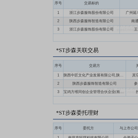
序号
交易标的
1
浙江步森服饰股份有限公司
广州延
2
陕西步森服饰智造有限公司
南
3
浙江步森服饰股份有限公司
王
*ST步森关联交易
序号
交易方
1
陕西中匠文化产业发展有限公司,陕西先华房地产开发有限公司
其
2
陕西步森服饰智造有限公司
参
3
宝鸡方维同创企业管理合伙企业(有限合伙)
*ST步森委托理财
序号
委托方
与上市公司
1
南昌市轩琪科技有限公司
全资子公