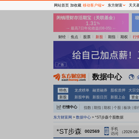
网站首页
加收藏
移动客户端
东方财富
天天
财经
焦点
股票
新股
期指
期权
行
数据中心
特色
龙虎榜单
融资融券
股权质押
大宗
新股
新股申购
新股日历
新股上会
资金
行情中心
指数
|
期指
|
期权
|
个股
|
板块
|
排
东方财富网
>
数据中心
> *ST步森个股数据
*ST步森
002569
（2026-08