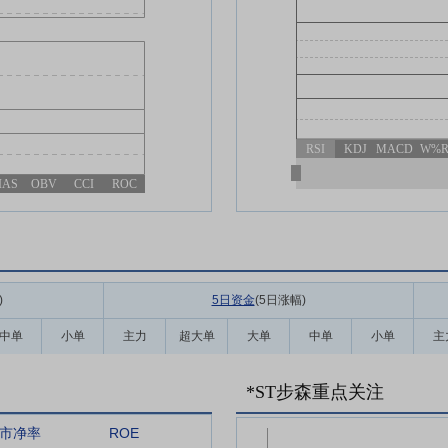
RSI
KDJ
MACD
W%
IAS
OBV
CCI
ROC
)
5日资金
(5日涨幅
)
中单
小单
主力
超大单
大单
中单
小单
主
*ST步森重点关注
市净率
ROE