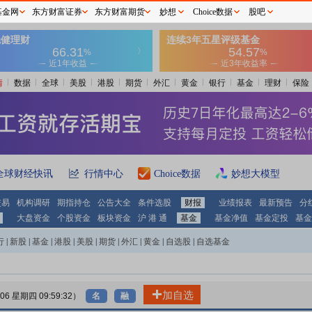
基金网
东方财富证券
东方财富期货
妙想
Choice数据
股吧
情
数据
全球
美股
港股
期货
外汇
黄金
银行
基金
理财
保险
全球财经快讯
行情中心
Choice数据
妙想大模型
交易
机构调研
期指持仓
公告大全
条件选股
财报
业绩报表
最新预告
分
大盘资金
个股资金
板块资金
沪 港 通
基金
基金净值
基金定投
基金
行
|
新股
|
基金
|
港股
|
美股
|
期货
|
外汇
|
黄金
|
自选股
|
自选基金
加自选
-06 星期四 09:59:32）
名
融