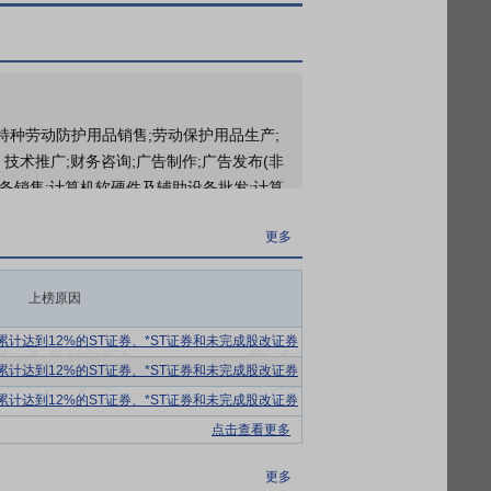
2026年04月30日公布截止2026年03月31日股东户数4374户，比上期增加253户
;特种劳动防护用品销售;劳动保护用品生产;
术推广;财务咨询;广告制作;广告发布(非
备销售;计算机软硬件及辅助设备批发;计算
其制品除外);工艺美术品及收藏品批发(象牙
更多
资产管理服务;互联网销售(除销售需要许可的
第一类增值电信业务;第二类增值电信业务;
以审批结果为准)。
上榜原因
打品牌，以“舒适商务男装”为核心理念，以
计达到12%的ST证券、*ST证券和未完成股改证券
人对自我优秀品质的追求，获得众多男士的追
计达到12%的ST证券、*ST证券和未完成股改证券
者提供品质优良、品种多样、性价比高、更
计达到12%的ST证券、*ST证券和未完成股改证券
点击查看更多
阵痛释放，结构性矛盾凸显，保持经济平稳运
大。但同时，在国家提振消费的政策下，居
更多