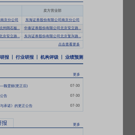
部
卖方营业部
计、制造和销售等体系，在多年的经营过程
商标、国家免检、中国最具竞争力品牌等多项
司南京分公司
东海证券股份有限公司南京分公司
场具有较高的知名度，且拥有一批忠诚、稳
州阔石板...
中泰证券股份有限公司北京安立路...
京安立路...
东兴证券股份有限公司北京复兴路...
较为深厚，与部分主要客户形成了互相依赖
点击查看更多
各大客户定制化的生产细节要求进行生产。
研报
行业研报
机构评级
业绩预测
百货商场、购物中心、电子商务平台等各种
更多
有力地支持了公司营销网络的拓展与维护。在
零售业务拓展方面，公司积极布局，努力践
07-30
—魏雯丽(更正后)
07-30
的公告
，打造核心优势。公司主要产品历年均被国
07-30
明与承诺》的更正公告
产品被国家质量检验检疫总局评定为中国名
研报
更多
有着深入透彻的理解。公司管理团队有着多
、发展战略、管理提升等方面思路清晰，建