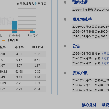
预约披露
自动化设备
共
94
只股票
2026年半年报预约2026年0
股东增减持
市场平均
公告
盈率
市净率
ROE(%)
2026年08月08日发布
《博实
6.90
4.81
2.83
2026年07月30日发布
《博实股
3.07
9.17
5.61
2026年07月22日发布
《博实股
1.67
4.97
1.87
80.82
52.58
-2.35
股东户数
8.43
3.31
1.86
8.83
6.25
1.39
8.61
6.73
0.64
大宗交易
核心题材
融资