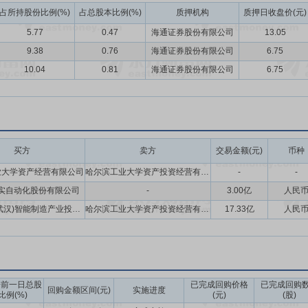
占所持股份比例(%)
占总股本比例(%)
质押机构
质押日收盘价(元)
5.77
0.47
海通证券股份有限公司
13.05
9.38
0.76
海通证券股份有限公司
6.75
10.04
0.81
海通证券股份有限公司
6.75
买方
卖方
交易金额(元)
币种
业大学资产经营有限公司
哈尔滨工业大学资产投资经营有限责任公司
-
-
实自动化股份有限公司
-
3.00亿
人民
联创未来(武汉)智能制造产业投资合伙企业(有限合伙)
哈尔滨工业大学资产投资经营有限责任公司
17.33亿
人民
告前一日总股
已完成回购价格
已完成回购
回购金额区间(元)
实施进度
比例(%)
(元)
(股)