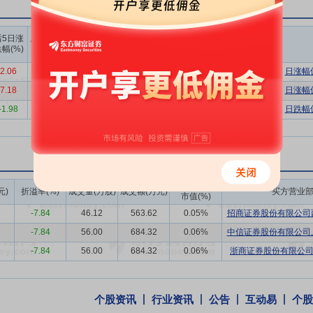
服务业高质量发展，2021年3月，国家发展改革委、科技部、工信部等
位为“提升制造业产品竞争力和综合实力、促进制造业转型升级和高质量
上榜营业
上榜营业
上榜营业
后5日涨
后10日涨
部买入合
部卖出合
部买卖净
提升服务要素在产业链中的占比，逐步从传统制造向“制造+服务”转型，实
幅(%)
跌幅(%)
计(万)
计(万)
额合计(万)
了装备制造产业链的价值边界，提升了工业服务要素的附加值与生产效率
2.06
6.81
16367.27
9876.00
6491.27
日涨幅
就是金山银山。良好生态环境既是自然财富，也是经济财富，关系经济社会
7.18
-5.33
15047.38
2011.86
13035.52
日涨幅
进工业领域节能降耗、污染治理与资源循环利用，为环保装备相关行业带
-1.98
-0.66
10292.37
17069.30
-6776.93
日跌幅
是科技型企业高质量发展的核心引擎，技术领先是公司构筑核心竞争力的
把握行业发展机遇，稳步拓展应用场景多元化，不断强化产品创新迭代与
居行业竞争前列。
力
底层核心技术、关键算法及应用平台架构，是公司实现核心技术自主
成交额/流通
元)
折溢率(%)
成交量(万股)
成交额(万元)
买方营业
市值(%)
核心竞争壁垒的根本技术路径。
-7.84
46.12
563.62
0.05%
招商证券股份有限公司西
智能生态的全周期赋能
公司依托“点→线→面→智”的系统化创新逻辑，
-7.84
56.00
684.32
0.06%
中信证券股份有限公司上
的深度绑定，形成可持续的创新增长模式。这一模式贯穿公司技术攻关、
-7.84
56.00
684.32
0.06%
浙商证券股份有限公
提升提供了坚实支撑。
托“点→线→面→智”系统化创新体系积累的核心技术沉淀与场景化应用经
果，通过模块化重构、场景化适配、定制化开发，实现向多行业、多场景
个股资讯
行业资讯
公告
互动易
个股