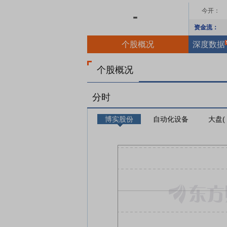
今开：
-
资金流：
个股概况
深度数据
个股概况
分时
博实股份
自动化设备
大盘(