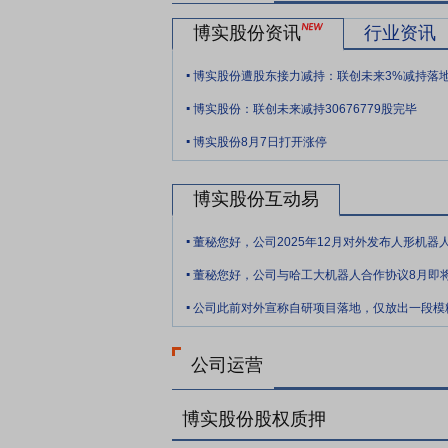
核心竞争力的韧性。
博实股份资讯
行业资讯
要点11：
专利、软件著作权、专有技术持
.
产权布局与保护，持续加大研发创新与专利
.
要点12：
与万华物资签署战略合作框架协
博实股份：联创未来减持30676779股完毕
战略合作框架协议》。对于万华化学及其子
.
约定。自协议签署之日起至2020年12月
博实股份8月7日打开涨停
博实股份互动易
.
.
.
公司运营
博实股份股权质押