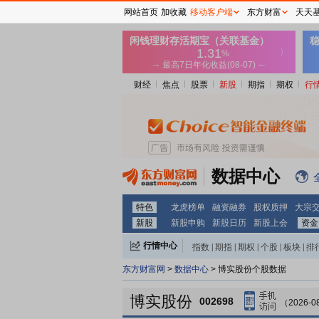
网站首页
加收藏
移动客户端
东方财富
天天
财经
焦点
股票
新股
期指
期权
行
数据中心
特色
龙虎榜单
融资融券
股权质押
大宗
新股
新股申购
新股日历
新股上会
资金
行情中心
指数
|
期指
|
期权
|
个股
|
板块
|
排
东方财富网
>
数据中心
> 博实股份个股数据
博实股份
002698
（2026-0