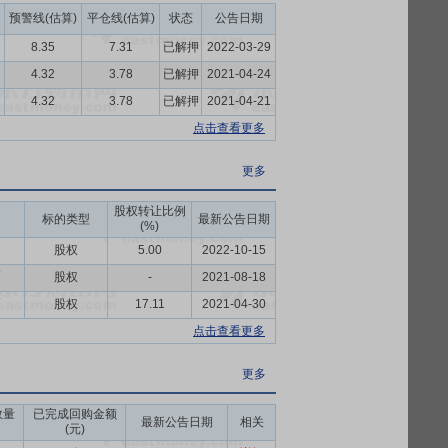
预警线(估算)
平仓线(估算)
状态
公告日期
8.35
7.31
已解押
2022-03-29
4.32
3.78
已解押
2021-04-24
4.32
3.78
已解押
2021-04-21
点击查看更多
更多
股权转让比例
标的类型
最新公告日期
(%)
股权
5.00
2022-10-15
币
股权
-
2021-08-18
币
股权
17.11
2021-04-30
点击查看更多
更多
数量
已完成回购金额
最新公告日期
相关
(元)