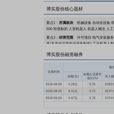
博实股份核心题材
要点1：
所属板块
机械设备 自动化设备 机
500 转债标的 人形机器人 机器人概念 人
要点2：
经营范围
许可项目:电气安装服务
造(不含许可类专业设备制造);工业机器人
务、技术开发、技术咨询、技术交流、技术转
博实股份融资融券
普通货物仓储服务(不含危险化学品等需许可
售;软件销售;电子产品销售;智能仪器仪表
融
要点3：
智能制造装备、工业服务
报告期
交易时间
余额占流通市
3.95%、4.17%，继续保持稳健增长势头；
余额(元)
买入额
值比(%)
2026-08-06
6.28亿
5.76
2593.
要点4：
智能制造装备行业
制造业作为国
2026-08-05
量发展的关键引擎。当前我国制造业智能化
6.31亿
5.70
3537.
联网贯通、数据协同共享的数字化工厂占比
2026-08-04
6.47亿
5.78
2374.
间广阔；另一方面，新能源、新材料等战略
于这一行业格局，我国制造业智能化转型需