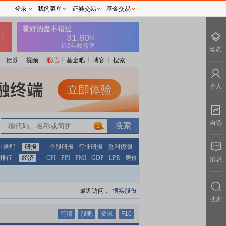
登录
我的菜单
证券交易
基金交易
动态
债券
视频
股吧
基金吧
博客
搜索
个人
自选
1
1
红送配
研报
个股研报
行业研报
盈利预测
排行
经济
CPI
PPI
PMI
GDP
LPR
房价
消息
最近访问：
博实股份
搜索
行情
股吧
资讯
F10