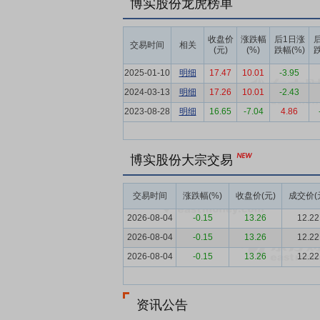
博实股份龙虎榜单
要点5：
工业服务行业
国家高度重视制造
高质量发展的意见》，明确将制造服务业定
收盘价
涨跌幅
后1日涨
交易时间
相关
业加速商业模式创新，重构生产组织体系，
(元)
(%)
跌幅(%)
跌
解决方案的跃升。服务型制造模式有效拓展
2025-01-10
明细
17.47
10.01
-3.95
要点6：
环保工艺与装备行业
“绿水青山
2024-03-13
明细
17.26
10.01
-2.43
碳发展纳入高质量发展的核心战略，大力推
2023-08-28
明细
16.65
-7.04
4.86
要点7：
技术驱动产品创新能力领先
创新
方向与市场需求，持续加大研发资源投入，
博实股份大宗交易
突破，公司持续巩固技术领先优势，长期稳
要点8：
掌握底层技术驱动的创新与应用能
交易时间
涨跌幅(%)
收盘价(元)
成交价(
司践行技术引领差异化竞争战略、持续强化
2026-08-04
-0.15
13.26
12.22
要点9：
“点→线→面→智”从系统化创新到
2026-08-04
-0.15
13.26
12.22
周期产业化路径，实现技术研发与市场价值
2026-08-04
-0.15
13.26
12.22
发投入的高效转化，又为核心竞争力的持续
要点10：
技术迁移与跨行业应用能力
依
资讯公告
能力，能够将单一领域的技术突破与研发成