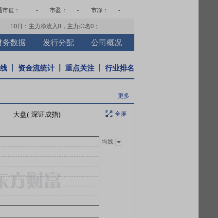
通市值：
-
市盈：
-
市净：
-
10日：主力净流入
0
，主力排名
0
；
财务数据
发行分配
公司概况
K线
资金流统计
重点关注
行业排名
更多
大盘( 深证成指)
全屏
均线