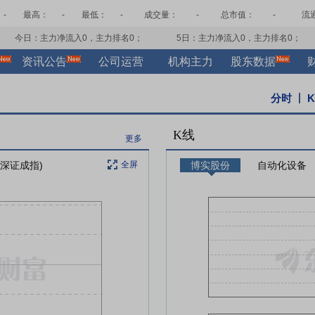
-
最高：
-
最低：
-
成交量：
-
总市值：
-
流
今日：主力净流入
0
，主力排名
0
；
5日：主力净流入
0
，主力排名
0
；
资讯公告
公司运营
机构主力
股东数据
分时
K线
更多
 深证成指)
全屏
博实股份
自动化设备