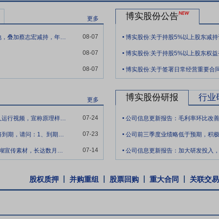
博实股份公告
续加持产品创新能力
知识产权是公司核心技术的重要载体，也是产品创
更多
.
申报力度，形成了“专利+软件著作权+专有技术”的技术储备，为核心竞
08-07
博实股份遭股东接力减持：联创未来3%减持落地，叠加蔡志宏减持，年内股价跌17%
博实股份:关于持股5%以上股东减
.
议
2018年12月17日公告,公司与万华化学集团股份有限公司子公司万华物
08-07
博实股份:关于持股5%以上股东权
公司所需的粉料、粒料产品所需的包装码垛设备,公司根据万华物资要求供
.
08-07
14日,双方原则上一次性锁定博实股份产品的基础价格不变。
博实股份:关于签署日常经营重要合
博实股份研报
行业
更多
.
07-24
董秘您好，公司2025年12月对外发布人形机器人运行视频，宣称原理样机研发
公司信息更新报告：毛利率环比改
.
07-23
董秘您好，公司与哈工大机器人合作协议8月即将到期，请问：1、到期是否续签合作，
公司前三季度业绩略低于预期，积
.
07-14
公司此前对外宣称自研项目落地，仅放出一段模糊宣传素材，长达数月拒绝公开完整样机、
公司信息更新报告：加大研发投入
股权质押
并购重组
股票回购
重大合同
关联交易