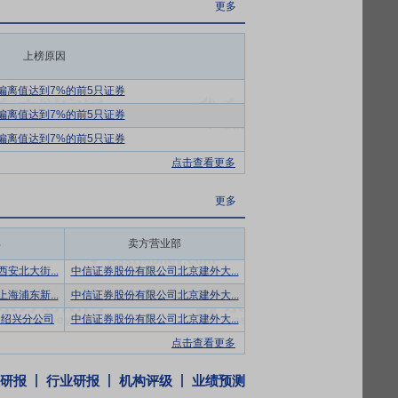
更多
十三部门联合印发《关于加快推动制造服务业
发展的重要支撑”。在政策导向下，制造业企
上榜原因
现了从单一产品交付向“产品+服务”一体化
，增强了企业活力与市场竞争力。
偏离值达到7%的前5只证券
发展潜力和后劲。”当前，国家已将绿色低
偏离值达到7%的前5只证券
来良好的发展空间。
偏离值达到7%的前5只证券
关键支撑。公司锚定国家智能制造产业发展
点击查看更多
工程化落地能力。依托长期技术积淀与攻坚
更多
可控、保障产业链供应链安全的基石，是公
部
卖方营业部
安北大街...
中信证券股份有限公司北京建外大...
构建了从关键技术落地到智能生态成熟的全
海浦东新...
中信证券股份有限公司北京建外大...
产品迭代及新领域拓展全过程，既保障了研
司绍兴分公司
中信证券股份有限公司北京建外大...
点击查看更多
验，公司构建了高效的技术迁移与跨行业复用
的横向拓展，有效拓宽业务成长边界，强化
研报
行业研报
机构评级
业绩预测