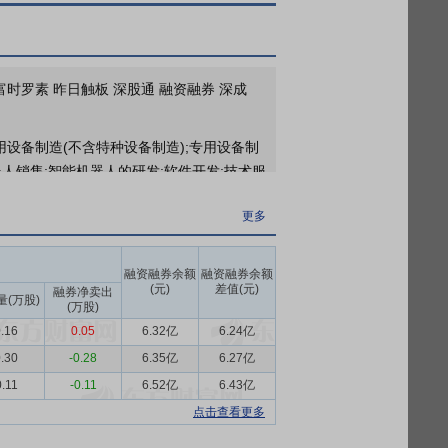
2026年07月31日共有5笔大宗交易信息，总成交量200万股，总成交额2466万元
2026年07月30日共有4笔大宗交易信息，总成交量200万股，总成交额2470万元
更多
富时罗素 昨日触板 深股通 融资融券 深成
2026年07月22日公布上市公司与国能新疆化工有限公司签订《商务合同》，涉及金额4.40亿元
用设备制造(不含特种设备制造);专用设备制
人销售;智能机器人的研发;软件开发;技术服
务;专用设备修理;通用设备修理;包装服务;
更多
售(不含许可类化工产品);电工仪器仪表销
不含危险化学品);工业工程设计服务。
融资融券余额
融资融券余额
70 亿元、8.00 亿元，同比分别增长
(元)
差值(元)
融券净卖出
量(万股)
(万股)
.16
0.05
6.32亿
6.24亿
经济发展核心战略，成为推动实体经济高质
业自动化装备普及率已达较高水平，但设备
.30
-0.28
6.35亿
6.27亿
段，存量产能的数字化、智能化改造市场空
0.11
-0.11
6.52亿
6.43亿
备新增产能需求持续释放、稳步增长。受益
点击查看更多
遇。