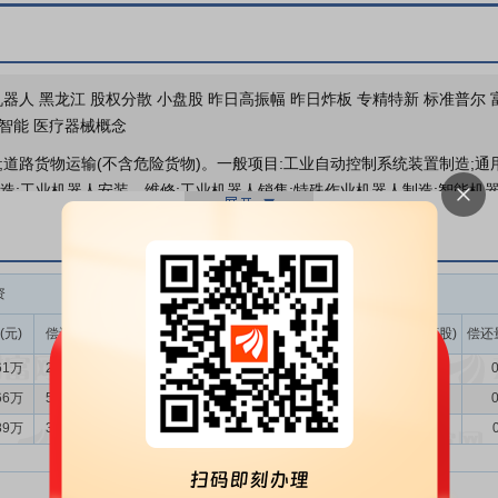
重大合同
器人 黑龙江 股权分散 小盘股 昨日高振幅 昨日炸板 专精特新 标准普尔 
工智能 医疗器械概念
;道路货物运输(不含危险货物)。一般项目:工业自动控制系统装置制造;通
制造;工业机器人安装、维修;工业机器人销售;特殊作业机器人制造;智能机器
让、技术推广;信息系统集成服务;普通机械设备安装服务;信息技术咨询服
审批的项目);装卸搬运;技术进出口;货物进出口;塑料制品销售;化工产品销
销售;电力电子元器件销售;智能仓储装备销售;橡胶制品制造;合成材料制造(
资
融券
内，公司智能制造装备、工业服务两项核心成长业务分别实现营业收入为 19.
作为有益补充的环保工艺与装备实现营收 0.58 亿元，同比减少 71.08%。
(元)
偿还额(元)
净买入(元)
余额(元)
余量(万股)
卖出量(万股)
偿还
61万
2829.77万
-236.15万
400.76万
31.02
0.21
0
民经济的主体、强国之基，其产业数字化升级与智能化转型已上升为国家
转型呈现“存量改造+增量扩张”双轨并行特征：一方面，规模以上工业企
66万
5202.40万
-1664.73万
406.30万
30.97
0.02
0
偏低，具备智能决策、柔性生产能力的智慧工厂处于典型场景落地试点阶
89万
3453.82万
-1078.93万
414.35万
31.25
0.00
新兴产业崛起，相关项目在建设初期普遍对标智能工厂标准，带动智能装
求韧性强劲，无明显周期性波动，为行业内企业提供了持续稳定的发展机