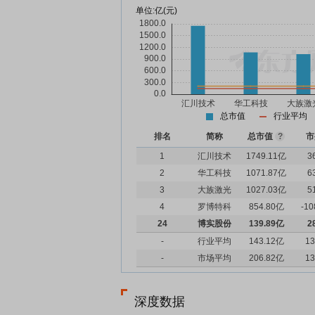
单位:
亿(元)
总市值
行业平均
排名
简称
总市值
?
市
1
汇川技术
1749.11亿
3
2
华工科技
1071.87亿
6
3
大族激光
1027.03亿
5
4
罗博特科
854.80亿
-10
24
博实股份
139.89亿
2
-
行业平均
143.12亿
13
-
市场平均
206.82亿
13
深度数据