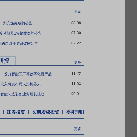
新能力持续提升的坚实保障。公司重视知识
更多
争力构筑了坚实的技术壁垒。
08-08
持计划实施完成的公告
资于2018年12月17日签署《包装码垛设备
07-30
益变动触及1%整数倍的公告
货,具体方案及供货设备根据实际情况具体
07-22
同的自愿性信息披露公告
研报
更多
11-22
善，发力智能工厂等数字化新产品
11-03
极投入研发布局人形机器人
09-01
，智能制造装备业务增长强劲
证券投资
长期股权投资
委托理财
更多