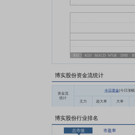
RSI
KDJ
MACD
W%R
DMI
B
博实股份资金流统计
今日资金
(今日涨幅
资金流
统计
主力
超大单
大单
博实股份行业排名
总市值
市盈率