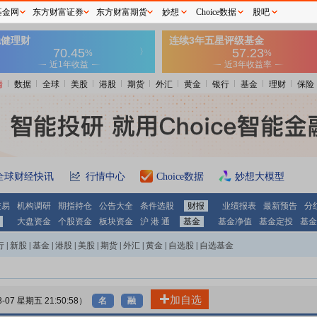
基金网
东方财富证券
东方财富期货
妙想
Choice数据
股吧
情
数据
全球
美股
港股
期货
外汇
黄金
银行
基金
理财
保险
全球财经快讯
行情中心
Choice数据
妙想大模型
交易
机构调研
期指持仓
公告大全
条件选股
财报
业绩报表
最新预告
分
大盘资金
个股资金
板块资金
沪 港 通
基金
基金净值
基金定投
基金
行
|
新股
|
基金
|
港股
|
美股
|
期货
|
外汇
|
黄金
|
自选股
|
自选基金
加自选
8-07 星期五 21:50:58）
名
融