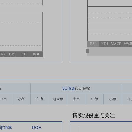
RSI
KDJ
MACD
W%
IAS
OBV
CCI
ROC
)
5日资金
(5日涨幅
)
中单
小单
主力
超大单
大单
中单
小单
主
博实股份重点关注
市净率
ROE