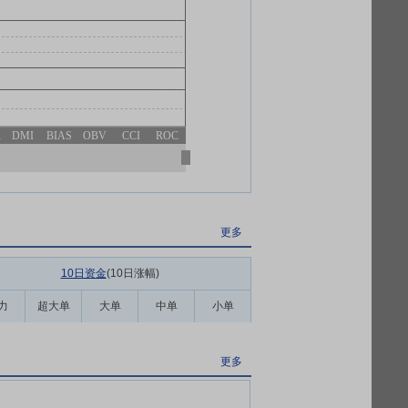
R
DMI
BIAS
OBV
CCI
ROC
更多
10日资金
(10日涨幅
)
力
超大单
大单
中单
小单
更多