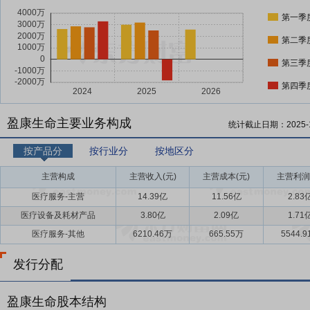
第一季
第二季
第三季
第四季
盈康生命主要业务构成
统计截止日期：
2025-
按产品分
按行业分
按地区分
主营构成
主营收入(元)
主营成本(元)
主营利润
医疗服务-主营
14.39亿
11.56亿
2.83
医疗设备及耗材产品
3.80亿
2.09亿
1.71
医疗服务-其他
6210.46万
665.55万
5544.
发行分配
盈康生命股本结构