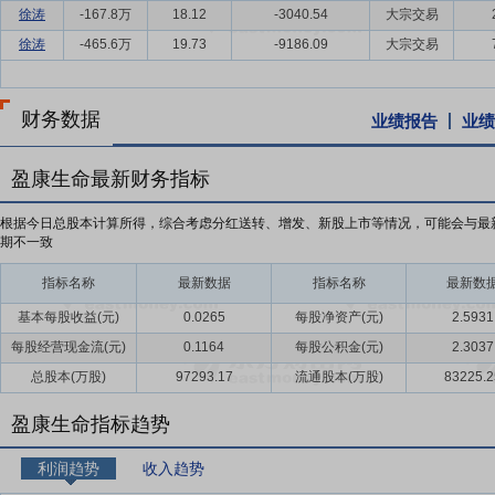
徐涛
-167.8万
18.12
-3040.54
大宗交易
徐涛
-465.6万
19.73
-9186.09
大宗交易
财务数据
业绩报告
业绩
盈康生命最新财务指标
根据今日总股本计算所得，综合考虑分红送转、增发、新股上市等情况，可能会与最
期不一致
指标名称
最新数据
指标名称
最新数
基本每股收益(元)
0.0265
每股净资产(元)
2.5931
每股经营现金流(元)
0.1164
每股公积金(元)
2.3037
总股本(万股)
97293.17
流通股本(万股)
83225.2
盈康生命指标趋势
利润趋势
收入趋势