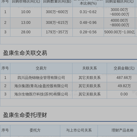
序号
回购价格区间(元)
回购数量区间(股)
回购金额区间(元)
本比例(%)
3000.00万
1
10.00
300万~600万
0.31~0.62
~6000.00万
4000.00万
2
13.00
308万~615万
0.48~0.96
~8000.00万
3
28.00
179万~357万
0.28~0.56
5000.00万~1.00亿
盈康生命关联交易
序号
交易方
关联关系
交易金额(元)
1
四川品尧锦物业管理有限公司
其它关联关系
487.66万
2
海尔集团(青岛)金盈控股有限公司
其它关联关系
49.82万
3
海尔生物医疗科技(苏州)有限公司
其它关联关系
0.00
盈康生命委托理财
序号
委托方
与上市公司关系
理财产品名称