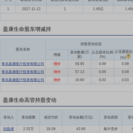
1
2027-11-12
1
1.40亿
1.4
盈康生命股东增减持
持股变动信息
股东名称
占流通股比
变动数量(万
占总股本比例
增减
股)
(%)
(%)
青岛盈康医疗投资有限公司
增持
56.95
0.09
0.09
青岛盈康医疗投资有限公司
增持
57.13
0.09
0.09
青岛盈康医疗投资有限公司
增持
16.60
0.03
0.03
盈康生命高管持股变动
变动人
变动股数
成交均价
变动金额(万元)
变动原因
变
刘昌虎
2.32万
18.39
42.66
集中竞价