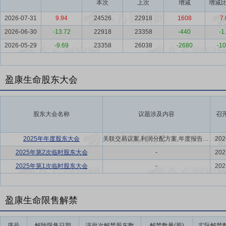
本次
上次
增减
增减比
2026-07-31
9.94
24526
22918
1608
7.
2026-06-30
-13.72
22918
23358
-440
-1
2026-05-29
-9.69
23358
26038
-2680
-10
盈康生命股东大会
股东大会名称
议题涉及内容
召
2025年年度股东大会
关联交易议案,利润分配方案,年度报告(摘要)议案
202
2025年第2次临时股东大会
-
202
2025年第1次临时股东大会
-
202
盈康生命限售解禁
序号
解除限售日期
该批次解禁股东数
解禁数量(股)
实际解禁数