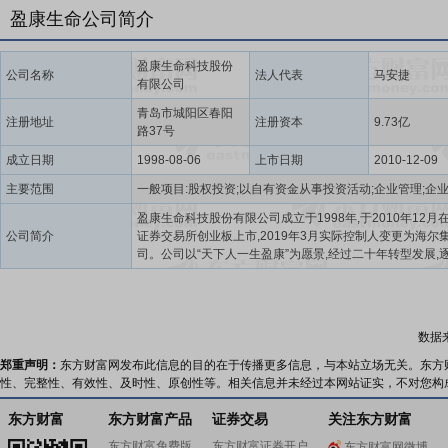
盈康生命公司简介
盈康生命科技股份
公司名称
法人代表
马安捷
有限公司
青岛市城阳区春阳
注册地址
注册资本
9.73亿
路37号
成立日期
1998-08-06
上市日期
2010-12-09
主要范围
盈康生命科技股份有限公司成立于1998年,于2010年12月
公司简介
证券交易所创业板上市,2019年3月实际控制人变更为海尔
司。公司以“天下人一生盈康”为愿景,经过二十年转型发展,
长为国内领先的肿瘤放射治疗设备综合服务商和肿瘤医疗
营商。公司始终坚持以用户为中心,以创全球引领的物联网
技生态为定位,秉承“天下人一生盈康”的使命愿景,积极融入
技创新、健康中国、应对人口老龄化等国家战略,围绕肿瘤
数据
康产业链,提供关键设备及关键场景的综合解决方案。在医
领域,盈康生命提供以肿瘤全病程、全周期综合治疗为特色的
郑重声明：
东方财富网发布此信息的目的在于传播更多信息，与本站立场无关。东方
科、强综合”的医疗服务。目前,公司经营及管理5家医院,四
性、完整性、有效性、及时性、原创性等。相关信息并未经过本网站证实，不对您构
医院(三甲)、苏州广慈医院(二甲)、重庆友方医院为上市公
运营医院;上海永慈康复医院、山西盈康一生总医院为托管
东方财富
东方财富产品
证券交易
关注东方财富
公司采用医院+生态+平台的医院经营模式,一方面,聚焦区域
东方财富免费版
东方财富证券开户
东方财富网微博