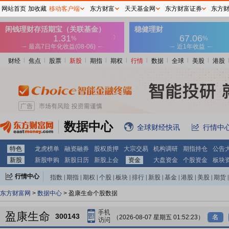
网站首页
加收藏
移动客户端
东方财富
天天基金网
东方财富证券
东方
财经
焦点
股票
新股
期指
期权
行情
数据
全球
美股
港股
数据中心
全球财经快讯
行情中
特色
龙虎榜单
融资融券
股权质押
大宗交易
机构调研
期指持仓
公告
新股
新股申购
新股日历
新股上会
资金
大盘资金
个股资金
板块
行情中心
指数
|
期指
|
期权
|
个股
|
板块
|
排行
|
新股
|
基金
|
港股
|
美股
|
期货
|
外汇
|
黄金
|
自选股
|
自选基金
东方财富网
>
数据中心
> 盈康生命个股数据
盈康生命
300143
（2026-08-07 星期五 01:52:23）
名