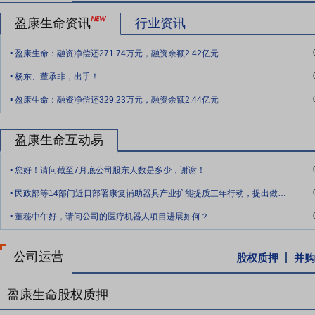
要点10：
AI赋能的主动健康生态平台
公司不断探索AI在医疗领域的
盈康生命资讯
行业资讯
诸多数智化能力依托于海尔集团和盈康一生的技术平台；另一方面，公
.
型机构，积极开展深度合作。通过与联影医疗、科大讯飞等企业的合作
盈康生命：融资净偿还271.74万元，融资余额2.42亿元
.
持续发展与创新。
杨东、董承非，出手！
.
要点11：
技术壁垒及研发创新优势
报告期内，公司通过资源整合，不
盈康生命：融资净偿还329.23万元，融资余额2.44亿元
落地，同时围绕四大场景积极与首都医科大学、深圳湾实验室等国内外
共享和技术交流，加速了研发成果的转化。报告期内，公司新增专利23
盈康生命互动易
要点12：
丰富的产品体系优势
报告期内公司产品丰富度进一步提升。
.
治疗场景，为肿瘤预诊治康关键场景、关键设备提供综合解决方案。
您好！请问截至7月底公司股东人数是多少，谢谢！
.
要点13：
全场景数智化服务能力
围绕医疗器械稳定性、安全性、数智
民政部等14部门近日部署康复辅助器具产业扩能提质三年行动，提出做强做优做大脑机接
.
助力医疗机构实现从信息化、数字化到智能化的无缝升级，推动医疗器
董秘中午好，请问公司的医疗机器人项目进展如何？
改造，切实将技术优势转化为产品竞争力。
要点14：
质量管理和智能制造体系
公司始终坚持产品质量标准，严格执
公司运营
股权质押
并购
预防、设计控制等模块，实现产品质量一致性和全程可追溯，并形成一
系，通过提高生产工艺智能化水平，优化供应链能力和生产管理能力，
盈康生命股权质押
要点15：
与专业投资机构共同投资
2023年2月10日公司对外公告,