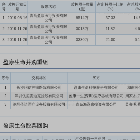
(有限合伙)(以下简称“海创共赢”)、天津海河百川股权投资基金企业(有
序
质押开始日
质押股份数量
占所持股份比例
占总股
股东名称
号
期
(股)
(%)
(%
佰盈股权投资基金合伙企业(有限合伙)”(暂定名,最终以工商行政管理机关
青岛盈康医疗投资有限
1
2019-08-16
9514万
37.33
14.
缴出资额为人民币2.5亿元(最终规模以实际募集金额为准),分两期募集。
公司
缴出资人民币3,000万元;海创共赢作为普通合伙人,拟认缴出资人民币2
青岛盈康医疗投资有限
2
2019-11-26
3013万
11.82
4.
公司
三方社会资本或机构投资人认缴,以最终认缴金额为准,公司和海创共赢
青岛盈康医疗投资有限
3
2019-11-26
3330万
21.00
6.
公司
盈康生命并购重组
序号
交易标的
买方
1
长沙珂信肿瘤医院有限公司
盈康生命科技股份有限公司
湖南珂
2
深圳优尼麦迪克控股有限公司
盈康一生(深圳)医疗器械有限公司
周家杰,
3
深圳圣诺医疗设备股份有限公司
青岛海盈康投资有限公司
盈康生命股票回购
占公告前一日总股