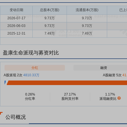
变动日期
总股本(万股)
流通股本(万股)
已上
2026-07-17
9.73万
9.73万
2026-06-03
9.73万
9.73万
2025-12-31
7.49万
7.49万
盈康生命派现与募资对比
分红
融资
A股派现 2次
4810.33万
A股融资 5次
41
0.26%
27.17%
1.17%
分红率
股利支付率
派现融资比
公司概况