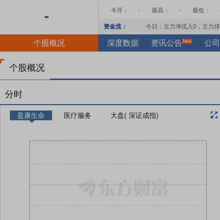
今开：
-
最高：
-
最低：
-
资金流：
今日：主力净流入
0
，主力排
个股概况
深度数据
资讯公告
公司
个股概况
分时
盈康生命
医疗服务
大盘( 深证成指)