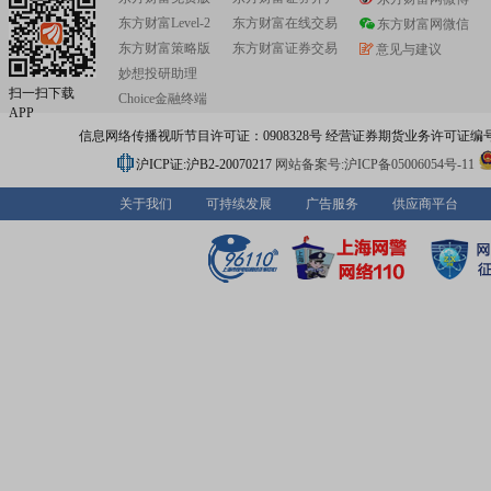
心建设,以患者体验为中心,持续提升医疗服务竞争力,一方
东方财富Level-2
东方财富在线交易
进服务到家的数字化医疗平台建设,构筑数字化健康管理服
东方财富网微信
力。在医疗器械板块,盈康生命围绕肿瘤预/诊/治/康关键场
东方财富策略版
东方财富证券交易
意见与建议
键设备的研发、创新和服务开展布局,产品从肿瘤治疗领域
妙想投研助理
延伸,主要覆盖放射治疗、生命支持、影像增强、慢病治疗
扫一扫下载
Choice金融终端
用场景。公司产品已应用于北京协和医院、四川大学华西
APP
中国人民解放军总医院、中山大学附属第一医院等全国600
信息网络传播视听节目许可证：0908328号 经营证券期货业务许可证编号：91310
甲医院和20多个省市3,000多家各级医院,出口美国、欧洲
80多个国家和地区。
沪ICP证:沪B2-20070217
网站备案号:沪ICP备05006054号-11
关于我们
可持续发展
广告服务
供应商平台