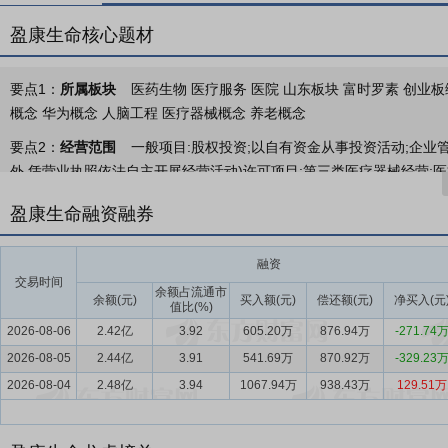
盈康生命核心题材
要点1：
所属板块
医药生物 医疗服务 医院 山东板块 富时罗素 创业板综 
概念 华为概念 人脑工程 医疗器械概念 养老概念
要点2：
经营范围
一般项目:股权投资;以自有资金从事投资活动;企业管
外,凭营业执照依法自主开展经营活动)许可项目:第三类医疗器械经营;医
关部门批准后方可开展经营活动,具体经营项目以相关部门批准文件或许
盈康生命融资融券
要点3：
医疗服务
在医疗服务板块，公司不断深化以肿瘤为特色的“大
组，完善了长三角区域医疗中心战略布局。报告期内，苏州广慈肿瘤医院实
融资
力建设方面，医院聚焦肺小结节等优势病种，依托胸部肿瘤专业委员会
交易时间
余额占流通市
诊疗体系，逐步在区域内形成良好的专科口碑与患者信任基础，为业务持
余额(元)
买入额(元)
偿还额(元)
净买入(元
值比(%)
续增长奠定坚实基础。
2026-08-06
2.42亿
3.92
605.20万
876.94万
-271.74
2026-08-05
要点4：
医疗器械
2.44亿
公司所在的医疗器械行业，具有“大市场、小细分、
3.91
541.69万
870.92万
-329.23
轨制特征。基于这一行业认知，公司持续深化“设备+耗材”协同发展的
2026-08-04
2.48亿
3.94
1067.94万
938.43万
129.51万
的，在输注泵、高压输注设备及配套耗材领域实现全产业链布局，形成从
要点5：
银发经济快速发展
我国老年人口基数庞大，消费观念、消费