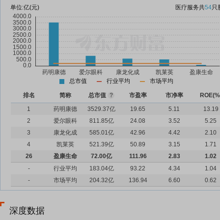
单位:
亿(元)
医疗服务
共
54
只
总市值
行业平均
市场平均
排名
简称
总市值
?
市盈率
市净率
ROE(%
1
药明康德
3529.37亿
19.65
5.11
13.19
2
爱尔眼科
811.85亿
24.08
3.52
5.25
3
康龙化成
585.01亿
42.96
4.42
2.10
4
凯莱英
521.39亿
50.89
3.15
1.71
26
盈康生命
72.00亿
111.96
2.83
1.02
-
行业平均
183.04亿
93.22
4.34
1.04
-
市场平均
204.32亿
136.94
6.60
0.62
深度数据