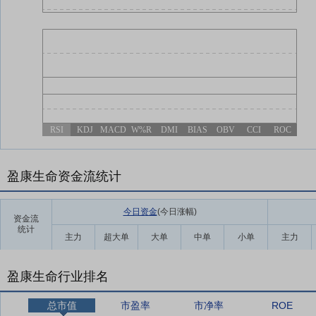
RSI
KDJ
MACD
W%R
DMI
BIAS
OBV
CCI
ROC
盈康生命资金流统计
今日资金
(今日涨幅
)
资金流
统计
主力
超大单
大单
中单
小单
主力
盈康生命行业排名
总市值
市盈率
市净率
ROE