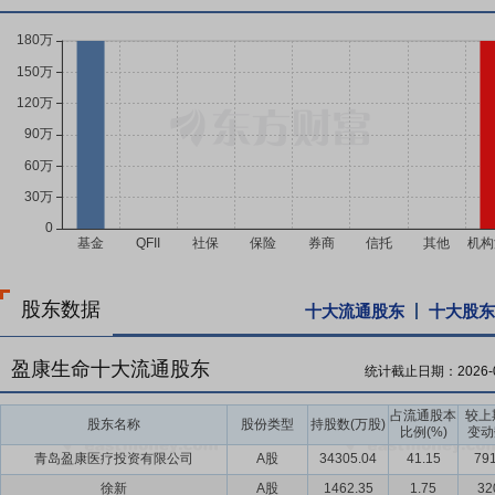
股东数据
十大流通股东
十大股东
盈康生命十大流通股东
统计截止日期：
2026-
占流通股本
较上
股东名称
股份类型
持股数(万股)
比例(%)
变动
青岛盈康医疗投资有限公司
A股
34305.04
41.15
791
徐新
A股
1462.35
1.75
32