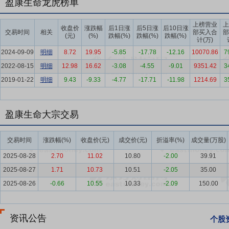
盈康生命龙虎榜单
预测部人口发展研究室主任、研究员胡祖铨表示，目前我国银发经济处在
国银发经济规模将达到30万亿元左右，占同期GDP比重约为10%。
上榜营业
上
收盘价
涨跌幅
后1日涨
后5日涨
后10日涨
交易时间
相关
部买入合
部
(元)
(%)
跌幅(%)
跌幅(%)
跌幅(%)
要点6：
肿瘤医疗服务市场广阔
随着人口老龄化进程的加剧，我国癌症
计(万)
例数估计为482.47万例，癌症总体发病率呈上升趋势。从发病年龄结构看
2024-09-09
明细
8.72
19.95
-5.85
-17.78
-12.16
10070.86
7
布不均导致供需错配，民营医院成为有力补充。我国肿瘤医疗资源空间
2022-08-15
明细
12.98
16.62
-3.08
-4.55
-9.01
9351.42
3
资源匮乏，床位长期超负荷，民营医院灵活填补市场需求空缺，成为有
2019-01-22
明细
9.43
-9.33
-4.77
-17.71
-11.98
1214.69
3
要点7：
医疗器械行业持续扩容
中国医疗器械行业起步较晚，但随着
持，行业市场规模持续稳步增长，中国物流与采购联合会医疗器械供应链分
盈康生命大宗交易
基层医疗设备更新带来的需求，以及国内产业链技术创新带来的产品竞
要点8：
聚焦肿瘤特色大学科体系建设，持续提升医疗服务能力
聚焦
交易时间
涨跌幅(%)
收盘价(元)
成交价(元)
折溢率(%)
成交量(万股)
后的预诊治康全场景全病程管理，旗下医院获得多项资质及行业认可，其
2025-08-28
2.70
11.02
10.80
-2.00
39.91
理无呕示范病房，先后获评中国临床肿瘤学会（CSCO）“省市级肿瘤
2025-08-27
1.71
10.73
10.51
-2.05
35.00
登2025届艾力彼社会办医肿瘤医院标杆医院第五名。同时，报告期内公
12篇，学术影响力持续扩大。
2025-08-26
-0.66
10.55
10.33
-2.09
150.00
要点9：
构建多层次协同生态，拓展产业价值边界
技术生态：构建开
“AI肿瘤全周期管理生态平台”，围绕肿瘤垂直领域整合多方优势资源
资讯公告
个股
同时公司引入国家昌平实验室刘河生教授脑疾病精准诊疗领域的先进技