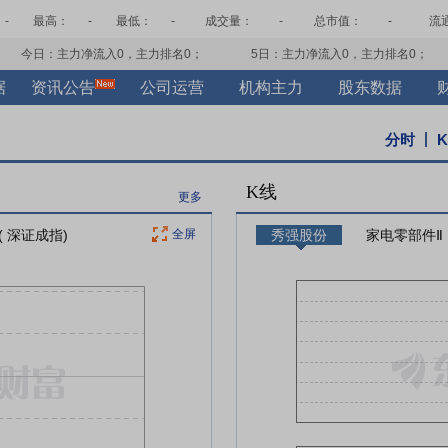
-
最高：
-
最低：
-
成交量：
-
总市值：
-
流
今日：主力净流入
0
，主力排名
0
；
5日：主力净流入
0
，主力排名
0
；
据
资讯公告
公司运营
机构主力
股东数据
分时
K线
更多
( 深证成指)
全屏
秀强股份
家电零部件Ⅱ