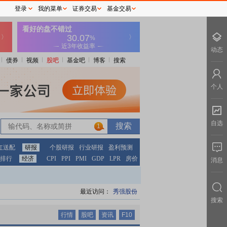
登录
我的菜单
证券交易
基金交易
动态
债券
视频
股吧
基金吧
博客
搜索
个人
自选
1
1
红送配
研报
个股研报
行业研报
盈利预测
排行
经济
CPI
PPI
PMI
GDP
LPR
房价
消息
最近访问：
秀强股份
搜索
行情
股吧
资讯
F10