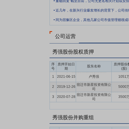
提供制度保障。公司围绕信息披露、风险控
.
公司持续经营和稳健发展提供保障。
.
要点10：
拟2.8亿元向控股股东出售幼儿教
育业务经营性资产和相关负债,具体包括上市
易对方新星投资以现金方式支付。公司拟通
公司运营
秀强股份股权质押
序
质押开始日
质押股份
股东名称
号
期
(股)
1
2021-06-15
卢秀强
1051
宿迁市新星投资有限公
2
2019-12-26
5000
司
宿迁市新星投资有限公
3
2020-07-28
3500
司
秀强股份并购重组