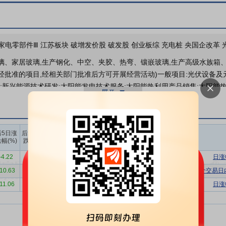
机构调研
2026年04月29日披露公司
业绩报表
 家电零部件Ⅲ 江苏板块 破增发价股 破发股 创业板综 充电桩 央国企改革 
璃、家居玻璃,生产钢化、中空、夹胶、热弯、镶嵌玻璃,生产高级水族箱
经批准的项目,经相关部门批准后方可开展经营活动)一般项目:光伏设备及
股东户数
务;新兴能源技术研发;太阳能发电技术服务;太阳能热利用产品销售;太阳能热
五金产品制造;五金产品研发;五金产品零售;橡胶制品制造;橡胶制品销售;
车装饰用品制造;家具零配件销售;建筑装饰材料销售;卫生洁具制造;真空镀膜
公司投资
制造;技术玻璃制品制造;普通玻璃容器制造;未封口玻璃外壳及其他玻璃制
上榜营业
上榜营业
上榜营业
后5日涨
后10日涨
及配件制造;汽车零配件零售;光学玻璃销售;技术玻璃制品销售;玻璃纤维及
部买入合
部卖出合
部买卖净
幅(%)
跌幅(%)
计(万)
计(万)
额合计(万)
电桩销售;音响设备制造;音响设备销售;光学仪器制造;家用电器零配件销售;
-4.22
-8.89
12800.61
11248.53
1552.07
日涨
源汽车电附件销售;电力电子元器件制造;电力电子元器件销售;体育场地设
材料销售(除依法须经批准的项目外,凭营业执照依法自主开展经营活动)
-10.63
-4.46
15525.86
14130.52
1395.33
连续三个交易日
-11.06
-5.65
9084.27
5289.75
3794.52
日涨
面向冰箱、洗衣机、空调及厨电等应用场景，涵盖彩晶玻璃、镀膜玻璃、
定性的要求，对彩晶、镀膜等产品工艺进行了优化与改进，增强了产品在