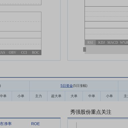
RSI
KDJ
MACD
W%
IAS
OBV
CCI
ROC
)
5日资金
(5日涨幅
)
中单
小单
主力
超大单
大单
中单
小单
主
秀强股份重点关注
市净率
ROE