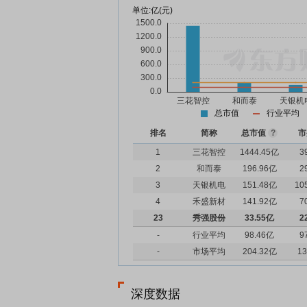
单位:
亿(元)
总市值
行业平均
排名
简称
总市值
?
市
1
三花智控
1444.45亿
3
2
和而泰
196.96亿
2
3
天银机电
151.48亿
10
4
禾盛新材
141.92亿
7
23
秀强股份
33.55亿
2
-
行业平均
98.46亿
9
-
市场平均
204.32亿
13
深度数据