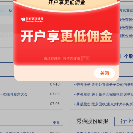
主要面向建筑立面、屋面及其他新能源配套场景，现阶段以BIPV玻璃产
成交额/流通
完善，提高了定制化服务和项目交付能力。与此同时，公司围绕其他新兴
元)
折溢率(%)
成交量(万股)
成交额(万元)
买方营业
市值(%)
础。
-9.71
44.57
236.21
0.05%
中信建投证券股份有限公
璃深加工行业整体仍处于需求分化、竞争充分与结构调整并行的发展阶段。
-11.81
72.00
381.60
0.08%
中国银河证券股份有限公
其他新兴应用领域则在绿色化、智能化、功能化趋势带动下，对玻璃产品
-11.81
94.00
498.20
0.11%
广发证券股份有限公司佛
期深耕家电玻璃等细分领域，积累了较为优质且稳定的客户资源，依托多
个股资讯
行业资讯
公告
互动易
个股
绕外观设计、工艺适配与功能实现等需求提供协同开发支持，并形成客户
秀强股份公告
更多
绕彩晶、镀膜、多曲面及新能源玻璃等方向持续积累关键工艺，逐步形成
.
主要起草单位之一，通过了ISO9001质量管理体系、ISO14001环境管
07-10
秀强股份:关于处置部分子公司的进
.
管理体系等体系认证及CCC产品认证。截至报告期末，公司拥有授权专利73
07-09
年第一次临时股东大会
升级和新应用拓展提供了较好的技术支撑。
.
07-06
绕玻璃深加工关键工序，构建了较为完善的制造管理和质量控制体系，为
，并通过强化质量过程管控、排产协同和人员技能提升，提高规模化供货
秀强股份研报
行业
更多
.
有控股上市公司，公司持续完善法人治理结构、内部控制体系和子公司管