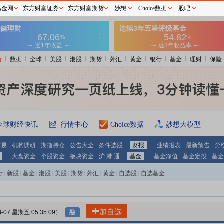
基金网
东方财富证券
东方财富期货
妙想
Choice数据
股吧
情
数据
全球
美股
港股
期货
外汇
黄金
银行
基金
理财
保险
全球财经快讯
行情中心
Choice数据
妙想大模型
交易
机构调研
期指持仓
公告大全
条件选股
财报
业绩报表
最新预告
分
大盘资金
个股资金
板块资金
沪 港 通
基金
基金净值
基金定投
基金
行
|
新股
|
基金
|
港股
|
美股
|
期货
|
外汇
|
黄金
|
自选股
|
自选基金
加自选
8-07 星期五 05:35:09）
融