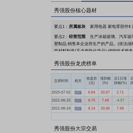
秀强股份核心题材
要点1：
所属板块
家用电器 家电零部件Ⅱ
要点2：
经营范围
生产冰箱玻璃、汽车玻
塑制品;销售本企业所生产的产品。(依法须
筑材料制造(不含危险化学品);储能技术服
玻璃纤维增强塑料制品销售;五金产品批发;
秀强股份龙虎榜单
二类医疗器械销售;第二类医疗器械租赁;汽
玻璃仪器制造;玻璃保温容器制造;光学玻璃
收盘价
涨跌幅
后1日涨
造;玻璃纤维增强塑料制品制造;汽车零部件
交易时间
相关
(元)
(%)
跌幅(%)
跌
型光学材料销售;太阳能热发电产品销售;充
2025-07-02
明细
6.64
20.07
2.71
家用视听设备销售;智能车载设备销售;新能
2021-06-25
察、设计、监理除外);对外承包工程;建筑
明细
8.75
7.49
-4.57
2021-06-24
明细
8.14
20.06
7.49
要点3：
家电玻璃产品
家电玻璃产品主要
据客户对外观设计、功能属性及批量交付稳
方面的适配能力。
秀强股份大宗交易