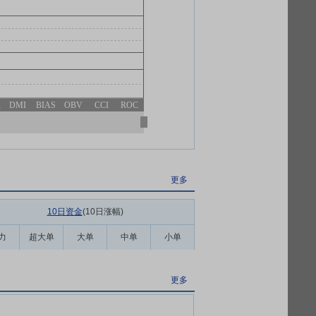
R
DMI
BIAS
OBV
CCI
ROC
更多
10日资金
(10日涨幅
)
力
超大单
大单
中单
小单
更多