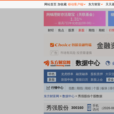
网站首页
加收藏
移动客户端
东方财富
天天
财经
焦点
股票
新股
期指
期权
行
数据中心
特色
龙虎榜单
融资融券
股权质押
大宗
新股
新股申购
新股日历
新股上会
资金
行情中心
指数
|
期指
|
期权
|
个股
|
板块
|
排
东方财富网
>
数据中心
> 秀强股份个股数据
秀强股份
300160
（2026-0