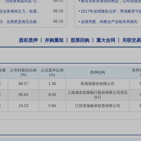
06-22
董秘回复“截至目前，公司无更名相关计划或安排”，但投资者提问是“公司至今不更名的
教育业务有望加快推进，公司估值
制、投资者关系、ESG管理等关键环节持续完善制度和流程，提升决策
.
06-16
近几年，在新兴行业爆发增长的背景下，公司传统业务维持乏力，拓展业务进展非常缓慢，
.
06-10
同为宿豫区企业，其他几家公司市值管理都很成功，近期更是相互比板，为何只有秀强股份
业绩亮眼，幼教全产业链布局领先
育资产
2019年6月12日公告,公司与控股股东新星投资于2019年6月
公司体内的幼儿教育业务经营性资产和相关负债、下属4家全资子公司股权。本
过本次交易置出幼儿教育板块业务,集中优势资源,重点发展智能玻璃、智
股权质押
并购重组
股票回购
重大合同
关联交易
数量
占所持股份比例
占总股本比例
质押
质押机构
(%)
(%)
万
88.57
1.36
珠海港股份有限公司
上海浦东发展银行股份有限公司宿迁
万
96.63
8.08
分行
万
24.23
5.66
江苏淮海融资租赁有限公司