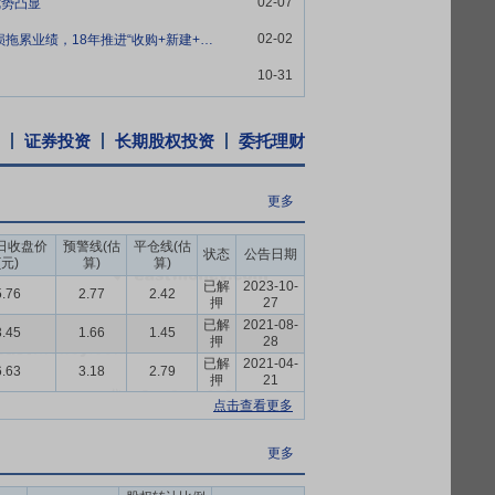
02-07
优势凸显
规范性、内部协同性和组织运行稳定性，为
02-02
2017年业绩预告点评：秀强教育亏损拖累业绩，18年推进“收购+新建+联盟”
10-31
12日签署《资产出售协议》,公司拟出售幼儿教
次交易标的作价28,050.00万元,由交
能家居等科技实业。
证券投资
长期股权投资
委托理财
更多
日收盘价
预警线(估
平仓线(估
状态
公告日期
(元)
算)
算)
已解
2023-10-
5.76
2.77
2.42
押
27
已解
2021-08-
3.45
1.66
1.45
押
28
已解
2021-04-
6.63
3.18
2.79
押
21
点击查看更多
更多