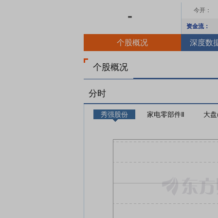
今开：
-
资金流：
个股概况
深度数
个股概况
分时
秀强股份
家电零部件Ⅱ
大盘