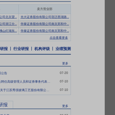
品为主。报告期内，公司根据项目应用需求，
应用方向持续开展产品储备、客户对接和能
部
卖方营业部
司北京望...
光大证券股份有限公司宿迁西湖路...
上游平板玻璃行业在政策约束及需求偏弱背景
司浙江分...
华泰证券股份有限公司南京郑和中...
的功能属性、工艺精度、外观设计、质量稳
山灯湖东...
华泰证券股份有限公司南京郑和中...
点击查看更多
年服务重点客户形成的合作基础，公司能够
研报
行业研报
机构评级
业绩预测
协同开发、快速响应与稳定交付相结合的综
更多
由技术储备、样品开发到量产转化相衔接的
理体系、IECQ QC080000有害物质过
07-20
展公告
项，其中发明专利35项、实用新型专利33
07-10
秀强股份:关于董事会完成换届选举及聘任高级管理人员和证券事务代表的公告
07-10
秀强股份:北京国枫(南京)律师事务所关于江苏秀强玻璃工艺股份有限公司2026年第一次临时股东会的法律意见书
产品质量一致性和供货稳定交付提供保障。
能力、交付效率和成本控制水平，从而增强
研报
更多
控机制，为规范运作、风险防控、资源协同