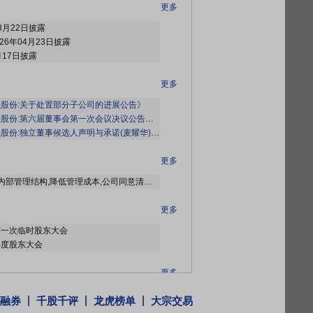
更多
8月22日披露
26年04月23日披露
月17日披露
更多
股份:关于处置部分子公司的进展公告》
股份:第六届董事会第一次会议决议公告》
等5条公告
股份:独立董事候选人声明与承诺(麦耀华)》
等12条公告
更多
为进一步整合资源配置,优化内部管理结构,降低管理成本,公司同意清算注销子公司江苏秀强光电玻璃科技有限公司、秀强玻璃国际有限责任公司(墨西哥);同意吸收合并江苏秀强新材料研究院有限公司(以下简称“秀强研究院”),秀强研究院的资产、债权债务及其他一切权利与义务由公司依法承继。吸收合并完成后,公司的经营范围、注册资本保持不变,公司名称、股权结构及董事会、高级管理人员不因本次吸收合并而改变。秀强研究院的独立法人资格依法予以注销。
更多
6年第一次临时股东大会
年年度股东大会
更多
2026年05月14日公布2025年年报分红，股权登记日：2026年05月20日；除权除息日：2026年05月21日；分配方案：10派0.75元(含税,扣税后0.675元)[正式]
融券
千股千评
龙虎榜单
大宗交易