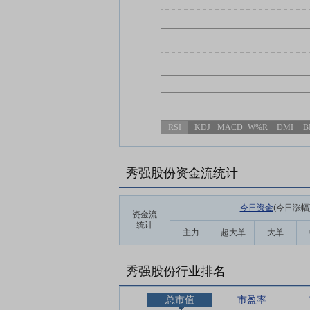
RSI
KDJ
MACD
W%R
DMI
B
秀强股份资金流统计
今日资金
(今日涨幅
资金流
统计
主力
超大单
大单
秀强股份行业排名
总市值
市盈率