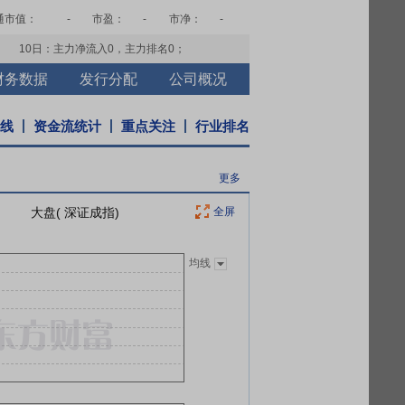
通市值：
-
市盈：
-
市净：
-
10日：主力净流入
0
，主力排名
0
；
财务数据
发行分配
公司概况
K线
资金流统计
重点关注
行业排名
更多
大盘( 深证成指)
全屏
均线