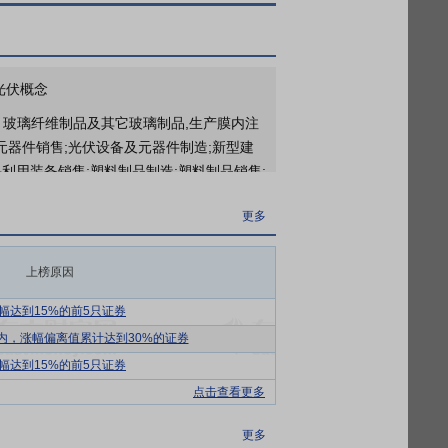
更多
于2026年04月29日接待1家机构调研
更多
光伏概念
2026年一季报归属净利润3744万元，同比下降55.50%，基本每股收益0.0484元
、玻璃纤维制品及其它玻璃制品,生产膜内注
元器件销售;光伏设备及元器件制造;新型建
更多
利用装备销售;塑料制品制造;塑料制品销售;
2026年04月23日公布截止2026年03月31日股东户数35066户，比上期减少893户
第一类医疗器械销售;第一类医疗器械生产;第
2026年04月17日公布截止2025年12月31日股东户数35359户，比上期减少593户
更多
加工;门窗销售;新材料技术研发;玻璃制造;
品制造;玻璃纤维及制品制造;日用玻璃制品制
更多
制品销售;日用玻璃制品销售;功能玻璃和新
上榜原因
2026年04月17日公布截止2025年12月31日长期股权投资7家公司，共计2.87亿元
家用电器制造;家用电器销售;家用电器研发;
幅达到15%的前5只证券
施工程施工;工程技术服务(规划管理、勘
内，涨幅偏离值累计达到30%的证券
幅达到15%的前5只证券
层架玻璃及盖板玻璃等。报告期内，公司根
点击查看更多
防指纹、防油污、装饰效果及量产一致性等
更多