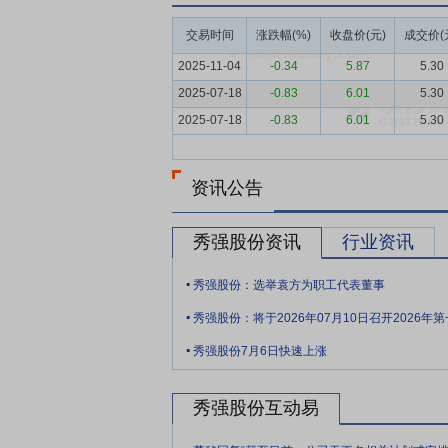
要点4：
新能源玻璃产品
新能源玻璃产品
对产品外观、耐候性和工艺适配能力进行了
交易时间
涨跌幅(%)
收盘价(元)
成交价(
力建设，为后续业务拓展和场景延伸打下基
2025-11-04
-0.34
5.87
5.30
要点5：
玻璃深加工行业
2025年，玻
2025-07-18
-0.83
6.01
5.30
下，供需及价格承压；下游家电、新能源及
2025-07-18
-0.83
6.01
5.30
定性及交付效率提出更高要求。
要点6：
客户资源与协同开发能力
公司长
资讯公告
较早参与客户产品开发与方案设计环节，围
合配套能力。
秀强股份资讯
行业资讯
要点7：
工艺积累与研发转化能力
公司围
.
技术平台能力。公司作为彩晶装饰玻璃国家标准的
秀强股份：选举袁方为职工代表董事
.
程管理体系、IATF16949汽车行业质量
秀强股份：将于2026年07月10日召开2026
项、外观设计专利5项，为产品迭代、工艺
.
秀强股份7月6日快速上涨
要点8：
制造交付与质量保障能力
公司围
公司推进自动化改造、工艺优化和流程改善
秀强股份互动易
多品种、多批次订单的承接能力。
.
要点9：
公司治理与组织保障能力
作为国