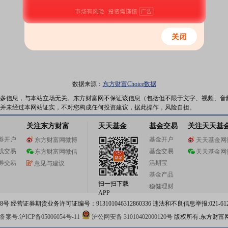
数据来源：
东方财富Choice数据
多信息，与本站立场无关。东方财富网不保证该信息（包括但不限于文字、视频、音
并未经过本网站证实，不对您构成任何投资建议，据此操作，风险自担。
关注东方财富
天天基金
基金交易
关注天天基
券开户
基金开户
东方财富网微博
天天基金网
线交易
基金交易
东方财富网微信
天天基金网
券交易
活期宝
意见与建议
基金产品
扫一扫下载
稳健理财
APP
 经营证券期货业务许可证编号：913101046312860336 违法和不良信息举报:021-612
案号:沪ICP备05006054号-11
沪公网安备 31010402000120号
版权所有:东方财富