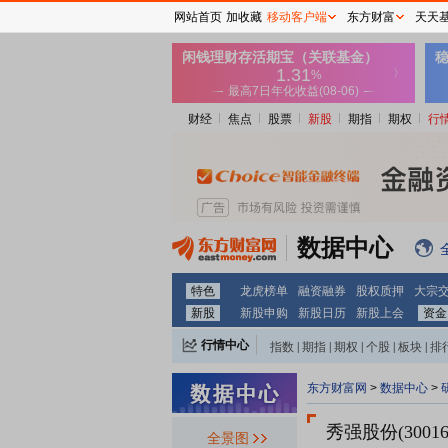
网站首页
加收藏
移动客户端
东方财富
天天
财经
焦点
股票
新股
期指
期权
行
数据中心
特色
龙虎榜单
融资融券
股权质押
大宗
新股
新股申购
新股日历
新股上会
资金
行情中心
指数
|
期指
|
期权
|
个股
|
板块
|
排
东方财富网
>
数据中心
>
秀强股份(30016
全景图