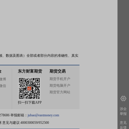
频、数据及图表）全部或者部分内容的准确性、真实
金
东方财富期货
期货交易
期货手机开户
微博
期货电脑开户
微信
期货官方网站
扫一扫下载APP
涉企
举报
78686 举报邮箱：
jubao@eastmoney.com
网
意见与建议:4000300059/952500
意见
反馈