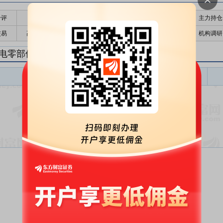
千评
公告
个股日历
财务数据
核心题材
主力持仓
交易
高管持股
股东大会
个股研报
股本结构
机构调研
电零部件Ⅱ研报
家电零部件Ⅱ盈利预测
东财
评级
报告名称
变动
评级
暂无数据