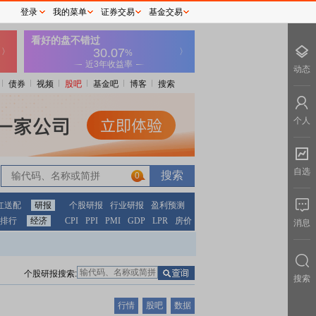
登录
我的菜单
证券交易
基金交易
动态
债券
视频
股吧
基金吧
博客
搜索
个人
自选
0
红送配
研报
个股研报
行业研报
盈利预测
排行
经济
CPI
PPI
PMI
GDP
LPR
房价
消息
个股研报搜索:
搜索
行情
股吧
数据