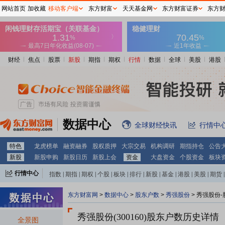
网站首页
加收藏
移动客户端
东方财富
天天基金网
东方财富证券
东方
财经
焦点
股票
新股
期指
期权
行情
数据
全球
美股
港股
数据中心
全球财经快讯
行情中
特色
龙虎榜单
融资融券
股权质押
大宗交易
机构调研
期指持仓
公告
新股
新股申购
新股日历
新股上会
资金
大盘资金
个股资金
板块
行情中心
指数
|
期指
|
期权
|
个股
|
板块
|
排行
|
新股
|
基金
|
港股
|
美股
|
期货
|
外汇
|
黄金
|
自选股
|
自选基金
东方财富网
>
数据中心
>
股东户数
>
秀强股份
>
秀强股份-
秀强股份(300160)
股东户数历史详情
全景图