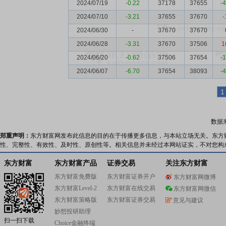
2024/07/19
-0.22
37178
37655
-
2024/07/10
-3.21
37655
37670
-
2024/06/30
-
37670
37670
2024/06/28
-3.31
37670
37506
1
2024/06/20
-0.62
37506
37654
-
2024/06/07
-6.70
37654
38093
-
1
数据
郑重声明：
东方财富网发布此信息的目的在于传播更多信息，与本站立场无关。东方
性、完整性、有效性、及时性、原创性等。相关信息并未经过本网站证实，不对您构
东方财富
东方财富产品
证券交易
关注东方财富
东方财富免费版
东方财富证券开户
东方财富网微博
东方财富Level-2
东方财富在线交易
东方财富网微信
东方财富策略版
东方财富证券交易
意见与建议
妙想投研助理
扫一扫下载
Choice金融终端