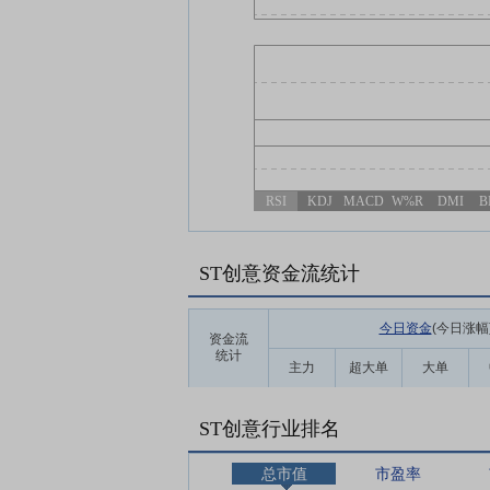
RSI
KDJ
MACD
W%R
DMI
B
ST创意资金流统计
今日资金
(今日涨幅
资金流
统计
主力
超大单
大单
ST创意行业排名
总市值
市盈率