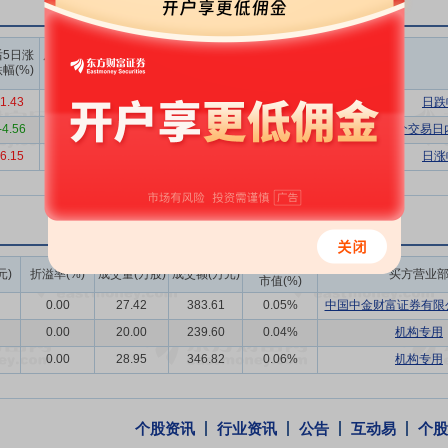
能力。公司推出创意格致智能体平台，覆盖智能体编排、协同到交付运营
精度的知识问答系统；创意格致视觉大模型训推一体化智能平台实现软硬
上榜营业
上榜营业
上榜营业
后5日涨
后10日涨
部买入合
部卖出合
部买卖净
理领域持续深耕，核心平台内置的数据治理模块实现了数据全生命周期的
幅(%)
跌幅(%)
计(万)
计(万)
额合计(万)
性与安全性。
1.43
2.23
389.79
502.26
-112.47
日跌
旗下万里数据库依托 MySQL 技术路线领先优势及国家信创名录资质身份
-4.56
-4.05
10014.42
10443.62
-429.20
连续三个交易日
6.15
5.59
3097.71
3390.51
-292.80
日涨
，公司依托全栈技术优势，在政府、能源、运营商等重点领域持续深耕，
障重点客户的营收规模和服务质量。物联网领域，公司完成中国移动集采产品
境监控设备全网统一升级交付任务。携手广铁集团开展站台智能巡检机器
成交额/流通
元)
折溢率(%)
成交量(万股)
成交额(万元)
买方营业
市值(%)
，公司参股公司创智联恒紧紧围绕卫星互联网业务方向，深耕低轨宽带卫星通
0.00
27.42
383.61
0.05%
中国中金财富证券有限公
及深度的产业合作，巩固行业地位，同时积极拓展行业应用场景，实现经
0.00
20.00
239.60
0.04%
机构专用
年，全球大数据与人工智能行业在技术迭代、应用深化与生态构建中持续高速发
0.00
28.95
346.82
0.06%
机构专用
大数据IT总投资规模约为4,134亿美元，预计2029年将超7,497亿美元
IT支出规模将达730.2亿美元，全球占比约10%，五年复合增长率（CAG
智能和生成式人工智能支出指南》，全球AI支出将从2024年的3,160亿美元
个股资讯
行业资讯
公告
互动易
个股
I（GenAI）规模将达6,071亿美元，占比约为48.1%，五年复合增长率（