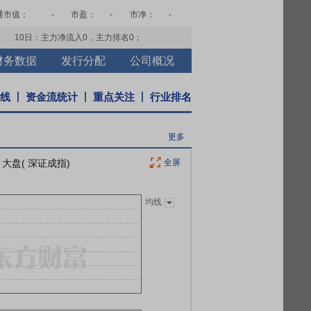
通市值：
-
市盈：
-
市净：
-
10日：主力净流入
0
，主力排名
0
；
财务数据
发行分配
公司概况
K线
资金流统计
重点关注
行业排名
更多
大盘( 深证成指)
全屏
均线