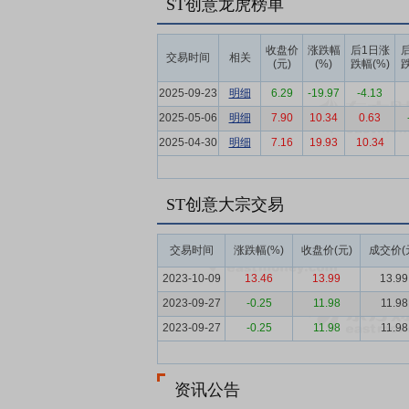
ST创意龙虎榜单
交付体系，实现信创全栈适配及私有化部署
检索增强生成技术，为企业构建本地化、高
收盘价
涨跌幅
后1日涨
交易时间
相关
域数据安全合规。此外，公司在数据智能管
(元)
(%)
跌幅(%)
跌
控、数据血缘追踪等功能，确保数据的准确
2025-09-23
明细
6.29
-19.97
-4.13
要点4：
数据库业务
2025 年度，公司
2025-05-06
明细
7.90
10.34
0.63
突破，市场渗透率与项目覆盖面有所提升。
2025-04-30
明细
7.16
19.93
10.34
要点5：
技术开发与物联网业务
报告期内
面，不断夯实技术开发与服务能力，着力保
ST创意大宗交易
多区域规模商用落地及中国铁塔相关动力环
领域规模化拓展打下良好基础。
交易时间
涨跌幅(%)
收盘价(元)
成交价(
要点6：
卫星互联网业务
2025 年度
2023-10-09
13.46
13.99
13.99
借全自研核心技术优势、端到端的产品布局
2023-09-27
-0.25
11.98
11.98
要点7：
大数据与人工智能行业
2025
2023-09-27
-0.25
11.98
11.98
V2版《全球大数据支出指南》，2025年全球
焦中国市场，IDC预计2029年中国大数据
能领域，根据IDC2025年V2版《全球人工
资讯公告
长率（CAGR）约为31.9%；其中生成式A