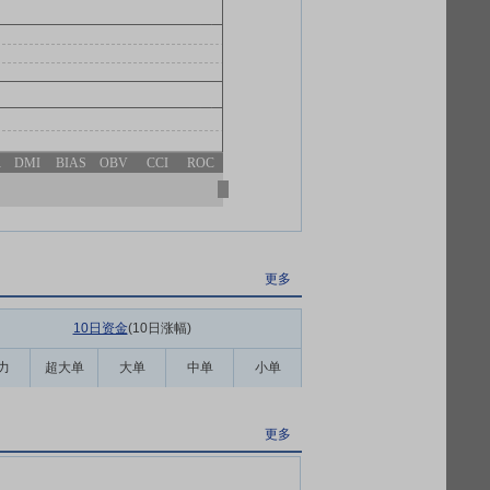
R
DMI
BIAS
OBV
CCI
ROC
更多
10日资金
(10日涨幅
)
力
超大单
大单
中单
小单
更多