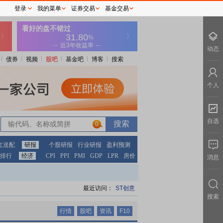
登录
我的菜单
证券交易
基金交易
动态
债券
视频
股吧
基金吧
博客
搜索
个人
自选
0
0
红送配
研报
个股研报
行业研报
盈利预测
排行
经济
CPI
PPI
PMI
GDP
LPR
房价
消息
最近访问：
ST创意
搜索
行情
股吧
资讯
F10