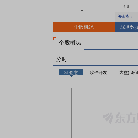
今开：
-
资金流：
个股概况
深度数
个股概况
分时
ST创意
软件开发
大盘( 深