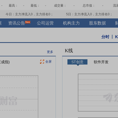
-
最高：
-
最低：
-
成交量：
-
总市值：
-
流
今日：主力净流入
0
，主力排名
0
；
5日：主力净流入
0
，主力排名
0
；
据
资讯公告
公司运营
机构主力
股东数据
分时
K线
更多
证成指)
全屏
ST创意
软件开发