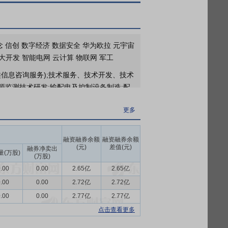
2026年06月13日公布与陆文斌,李丹(实际控制人)发生1笔交易，合计金额9.50亿元，款项涉及担保
念 信创 数字经济 数据安全 华为欧拉 元宇宙
大开发 智能电网 云计算 物联网 军工
类信息咨询服务);技术服务、技术开发、技术
源监测技术研发;输配电及控制设备制造;配
用应用系统;人工智能基础软件开发;人工智能
更多
设备销售;5G通信技术服务;数据处理服务;
销售。(除依法须经批准的项目外,凭营业执
专用产品销售。(依法须经批准的项目,经相
融资融券余额
融资融券余额
(元)
差值(元)
融券净卖出
量(万股)
(万股)
“格致大模型+行业小模型”的双底座体系。
.00
0.00
2.65亿
2.65亿
程自动化；数据开发运维一体化平台
.00
0.00
2.72亿
2.72亿
了从模型训练、优化、部署、监控、迭代的全链
.00
0.00
2.77亿
2.77亿
格致大模型于 2025 年 2 月通过国家
点击查看更多
、智谱、千问等主流大模型的深度适配，构建了
全栈升级，构建八大核心能力模块与全流程技术