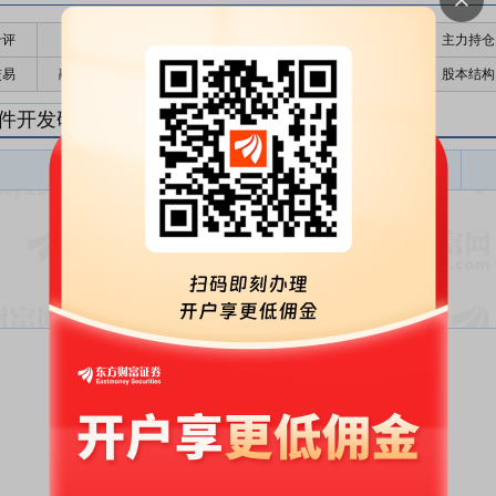
千评
公告
个股日历
财务数据
核心题材
主力持仓
交易
融资融券
高管持股
股东大会
个股研报
股本结构
件开发研报
软件开发盈利预测
东财
评级
报告名称
变动
评级
暂无数据