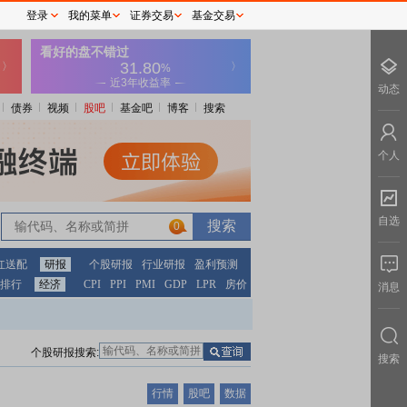
登录
我的菜单
证券交易
基金交易
动态
债券
视频
股吧
基金吧
博客
搜索
个人
自选
0
红送配
研报
个股研报
行业研报
盈利预测
排行
经济
CPI
PPI
PMI
GDP
LPR
房价
消息
个股研报搜索:
搜索
行情
股吧
数据