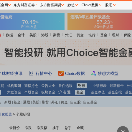
基金网
东方财富证券
东方财富期货
妙想
Choice数据
股吧
情
数据
全球
美股
港股
期货
外汇
黄金
银行
基金
理财
保险
全球财经快讯
行情中心
Choice数据
妙想大模型
交易
机构调研
期指持仓
公告大全
条件选股
财报
业绩报表
最新预告
分
大盘资金
个股资金
板块资金
沪 港 通
基金
基金净值
基金定投
基金
行
|
新股
|
基金
|
港股
|
美股
|
期货
|
外汇
|
黄金
|
自选股
|
自选基金
研究报告
> 个股研报
)
最新价
-
涨跌
-
涨跌幅
-
换手
-
总手
-
金额
-