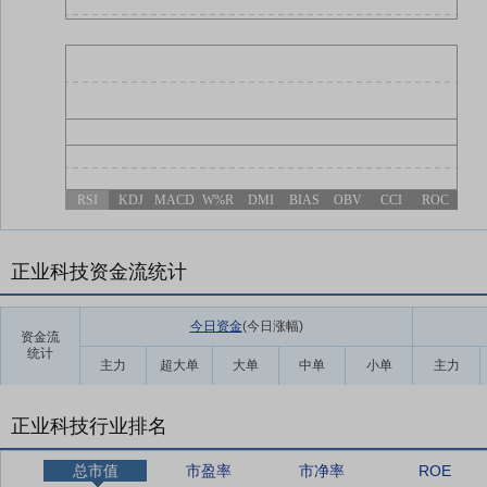
RSI
KDJ
MACD
W%R
DMI
BIAS
OBV
CCI
ROC
正业科技资金流统计
今日资金
(今日涨幅
)
资金流
统计
主力
超大单
大单
中单
小单
主力
正业科技行业排名
总市值
市盈率
市净率
ROE