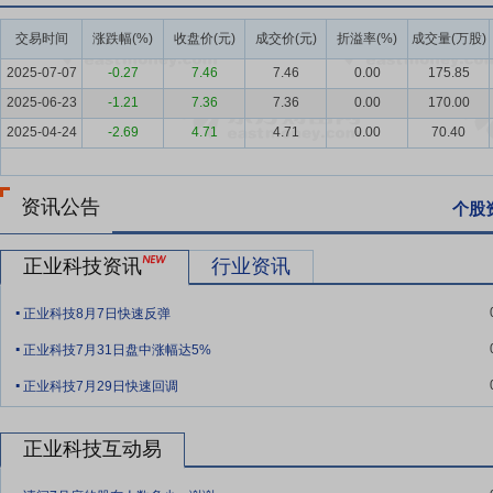
要点5：
PCB行业
在人工智能、数据中心、高速网络等PCB下游应用领域
交易时间
涨跌幅(%)
收盘价(元)
成交价(元)
折溢率(%)
成交量(万股)
PCB产值为848.91亿美元，同比增长15.4%，而2024年的同比增长比例为
增长率预计为8.2%。其中，2025年中国大陆PCB产值为484.59亿美元
2025-07-07
-0.27
7.46
7.46
0.00
175.85
8.7%。受益于人工智能发展及AI算力提升，HDI、高多层等高端品需求快
2025-06-23
-1.21
7.36
7.36
0.00
170.00
330.91亿美元，同比增长18.2%。
2025-04-24
-2.69
4.71
4.71
0.00
70.40
要点6：
平板显示
群智咨询（Sigmaintell）全球智能手机面板出
所放缓，但总出货量创新高。增长动力主要来源于a-Si LCD产能的持
资讯公告
个股
手机面板出货量约8.9亿片，同比增长5.2%。其中柔性OLED出货约6.
2亿片，同比下降7.7%，市场份额持续收缩。
正业科技资讯
行业资讯
要点7：
技术创新优势
自成立以来，公司始终坚持 “技术立企” 的发
.
持续创新。公司先后组建了国家级博士后科研工作站、广东省教育部产
正业科技8月7日快速反弹
.
承担了国家重点研发项目 8 项、省市级研发项目 30 余项，主导或参与制定
正业科技7月31日盘中涨幅达5%
企业标准 20 项等。同时，公司进一步加强核心技术专利布局，构建竞争壁垒
.
同时获得软件著作权 2 件。截至 2025 年 12 月 31 日，不含到期
正业科技7月29日快速回调
件。截至目前，公司荣获中国专利优秀奖 4 次，荣获广东省高新技术产
包含微焦点 X 射线成像系统、高速视觉定位系统、恒温恒压控制系统
正业科技互动易
等核心功能模块，集成了 X 射线无损检测、机器视觉智能检测、三维
.
等技术，涵盖了光、机、电、软和图像处理等核心技术领域。公司持续深耕 