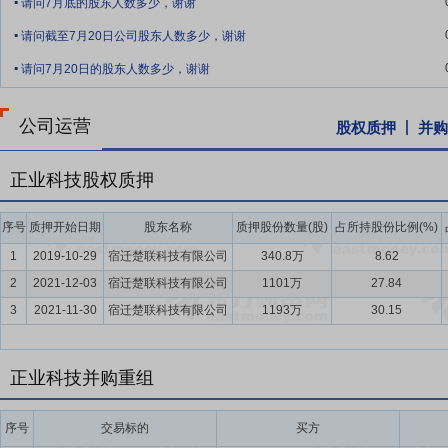
请问7月底的股东人数多少，谢谢
.
覆盖。公司不断夯实自身技术基础，努力实现工业 X 射线检测技术向
请问截至7月20日公司股东人数多少，谢谢
.
要点8：
市场拓展优势
公司在锂电、PCB、平板显示等行业领域深
请问7月20日的股东人数多少，谢谢
品线，公司建立了良好的品牌效应，赢得了市场及客户的高度认可。公司
能科技、蜂巢能源、亿纬锂能、珠海冠宇、鹏鼎控股、东山精密、深南
公司运营
马、维信诺、JDI、三星等众多行业知名客户建立了稳定的合作关系，
股权质押
并购
要点9：
丰富的项目实施经验
作为一家以技术创新为主要核心竞争力，
正业科技股权质押
有多年的技术沉淀，积累了丰富的项目实施经验，可根据下游客户对其
实施过程中，公司通过深度参与客户的产品研发与测试工作，既可以按
序号
质押开始日期
股东名称
质押股份数量(股)
占所持股份比例(%)
作关系，还可以通过行业项目经验积累，提升自身技术水平。多年来，
代，并逐步向生产型、集成化发展，有效管控产品品质，为客户创造价
1
2019-10-29
宿迁楚联科技有限公司
340.8万
8.62
2
2021-12-03
宿迁楚联科技有限公司
1101万
27.84
要点10：
控股股东资源优势
公司作为国有控股上市公司，景德镇市国
3
2021-11-30
宿迁楚联科技有限公司
1193万
30.15
平台优势进一步凸显，国有资本的加持有利于增强公司产业规模实力和
加盟。公司在企业信用、融资渠道、市场资源、管理模式、科技创新、
控股股东的职责，积极维护上市公司利益、保障全体股东的权益，同时
正业科技并购重组
度赋能上市公司，推动公司高质量发展。
要点11：
控股股东与东莞信托签订战略合作协议
2018年11月9日
序号
交易标的
买方
合作第一笔债权融资业务,双方拟继续通过股权、债权、股权债权结合