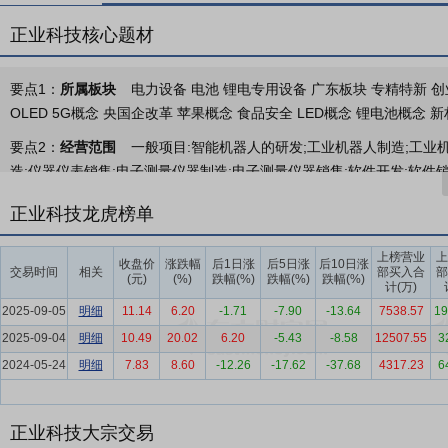
正业科技核心题材
要点1：
所属板块
电力设备 电池 锂电专用设备 广东板块 专精特新 创
OLED 5G概念 央国企改革 苹果概念 食品安全 LED概念 锂电池概念 
要点2：
经营范围
一般项目:智能机器人的研发;工业机器人制造;工业
造;仪器仪表销售;电子测量仪器制造;电子测量仪器销售;软件开发;软件
元器件制造;光伏发电设备租赁;光伏设备及元器件销售;太阳能发电技术
正业科技龙虎榜单
节能技术研发;发电技术服务;风力发电技术服务;电池销售;储能技术服务
用设备销售;智能控制系统集成;物联网技术研发;物联网应用服务;物联
上榜营业
上
收盘价
涨跌幅
后1日涨
后5日涨
后10日涨
活动;技术服务、技术开发、技术咨询、技术交流、技术转让、技术推广;
交易时间
相关
部买入合
部
(元)
(%)
跌幅(%)
跌幅(%)
跌幅(%)
计(万)
主开展经营活动)许可项目:供电业务;发电业务、输电业务、供(配)电
2025-09-05
明细
11.14
6.20
-1.71
-7.90
-13.64
7538.57
19
批准文件或许可证件为准)
2025-09-04
明细
10.49
20.02
6.20
-5.43
-8.58
12507.55
3
要点3：
工业检测、自动化、智能制造整体解决方案、新材料等产品及
2024-05-24
明细
7.83
8.60
-12.26
-17.62
-37.68
4317.23
6
业检测、自动化、智能制造整体解决方案、新材料等产品及服务。
要点4：
锂电行业
中国汽车工业协会发布数据显示，2025年，我国汽车产
汽车产销则分别为1662.6万辆和1649万辆，同比分别增长29%和28
正业科技大宗交易