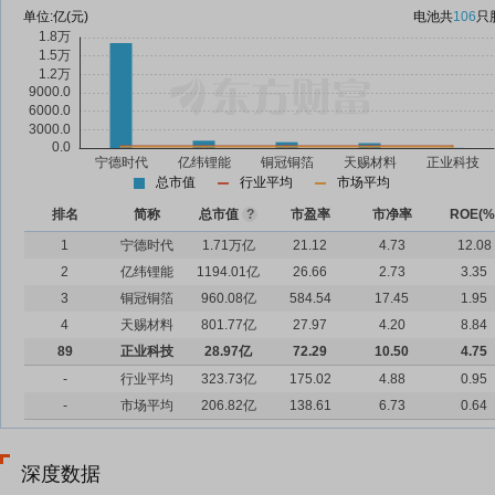
单位:
亿(元)
电池
共
106
只
总市值
行业平均
市场平均
排名
简称
总市值
?
市盈率
市净率
ROE(%
1
宁德时代
1.71万亿
21.12
4.73
12.08
2
亿纬锂能
1194.01亿
26.66
2.73
3.35
3
铜冠铜箔
960.08亿
584.54
17.45
1.95
4
天赐材料
801.77亿
27.97
4.20
8.84
89
正业科技
28.97亿
72.29
10.50
4.75
-
行业平均
323.73亿
175.02
4.88
0.95
-
市场平均
206.82亿
138.61
6.73
0.64
深度数据