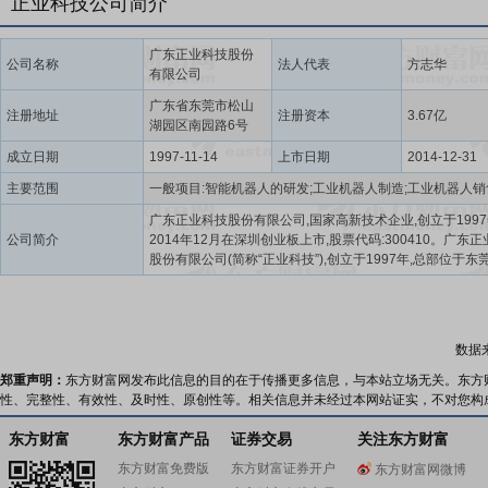
正业科技公司简介
广东正业科技股份
公司名称
法人代表
方志华
有限公司
广东省东莞市松山
注册地址
注册资本
3.67亿
湖园区南园路6号
成立日期
1997-11-14
上市日期
2014-12-31
主要范围
广东正业科技股份有限公司,国家高新技术企业,创立于1997
公司简介
2014年12月在深圳创业板上市,股票代码:300410。广东
股份有限公司(简称“正业科技”),创立于1997年,总部位于东
湖,2014年在深交所创业板上市,股票代码:300410,现为景
国资委控股的国有上市企业。目前,正业科技践行“工业检测
源”双轮驱动发展战略,主要向PCB、锂电池、平板显示、光
业领域制造厂商提供工业检测、自动化、智能制造整体解
数据
案、新材料等产品及服务,拥有众多稳定、优质的知名客户,
成为多个行业细分领域的龙头企业。公司自创立以来,始终坚
郑重声明：
东方财富网发布此信息的目的在于传播更多信息，与本站立场无关。东方
技兴企”、“技术立企”、“技术强则正业强”的发展理念,通过“
性、完整性、有效性、及时性、原创性等。相关信息并未经过本网站证实，不对您构
新+外部合作”方式,搭建各种研发平台进行支撑,已掌握了多
自主知识产权的核心技术,形成了检测自动化、X光应用核心
东方财富
东方财富产品
证券交易
关注东方财富
涵括PCB、锂电、半导体、平板显示、新材料、智能焊接
东方财富免费版
东方财富证券开户
东方财富网微博
制造等诸多行业领域,公司承担国家重点研发项目8项、省市