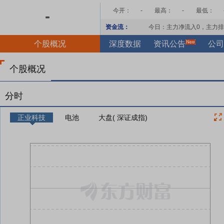
今开：
-
最高：
-
最低：
-
资金流：
今日：主力净流入
0
，主力排
个股概况
深度数据
资讯公告
公司
个股概况
分时
正业科技
电池
大盘( 深证成指)