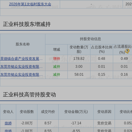
2026年第1次临时股东大会
-
202
正业科技股东增减持
持股变动信息
股东名称
占流通股比
变动数量(万
占总股本比例
增减
股)
(%)
(%)
景德镇合盛产业投资发展有限公司
增持
178.82
0.48
0.49
东莞市铭众实业投资有限公司
减持
3.00
0.01
0.01
东莞市铭众实业投资有限公司
减持
58.01
0.15
0.16
正业科技高管持股变动
变动人
变动股数
成交均价
变动金额(万元)
变动原因
变动比例
徐婷
-2.00万
8.57
-17.14
竞价交易
0.05
徐婷
-1.00万
8.55
-8.55
竞价交易
0.02