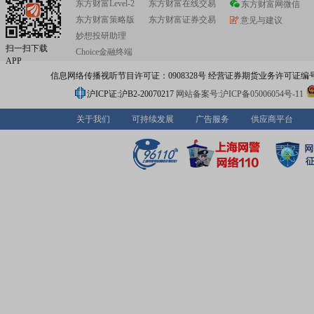
东方财富Level-2
东方财富在线交易
发项目30余项,与清华大学、北京大学、哈工大、浙大、华
东方财富网微信
工、广工大、电子科大等二十多家高校及科研院所开展产
东方财富策略版
东方财富证券交易
意见与建议
作。公司主导或参与制定的标准近40余项,其中国家标准14
妙想投研助理
业标准4项、团体(协会)标准12项、企业标准28项。荣获“
扫一扫下载
Choice金融终端
识产权示范企业”称号,产品荣获国家重点新产品1项、中国
APP
秀奖4次、国家级制造业单项冠军产品1项、广东省高新技
信息网络传播视听节目许可证：0908328号 经营证券期货业务许可证编号：91310
20余项。经过20多年的稳步发展,硕果累累,获得了行业、
客户的普遍认可。作为国家级专精特新“小巨人”企业、中国
沪ICP证:沪B2-20070217
网站备案号:沪ICP备05006054号-11
路行业百强企业、广东省首批战略性产业集群“2D/3DX射
检测装备产业链”链主企业,正业科技始终以客户为中心,坚
关于我们
可持续发展
广告服务
供应商平台
创新,不断加大新技术、新工艺的研发应用,产品不断实现替
以优质的产品与服务,为工业品质量保驾护航,助力中国制造
量发展。