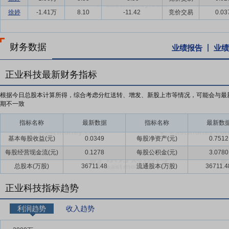
徐婷
-1.41万
8.10
-11.42
竞价交易
0.03
财务数据
业绩报告
业绩
正业科技最新财务指标
根据今日总股本计算所得，综合考虑分红送转、增发、新股上市等情况，可能会与最
期不一致
指标名称
最新数据
指标名称
最新数
基本每股收益(元)
0.0349
每股净资产(元)
0.7512
每股经营现金流(元)
0.1278
每股公积金(元)
3.0780
总股本(万股)
36711.48
流通股本(万股)
36711.4
正业科技指标趋势
利润趋势
收入趋势