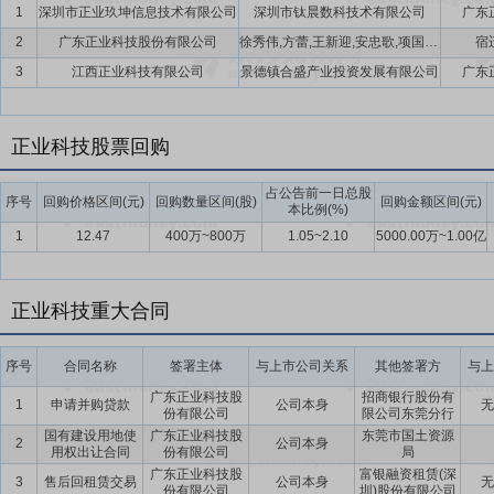
1
深圳市正业玖坤信息技术有限公司
深圳市钛晨数科技术有限公司
广东
有望在东莞市政府及相关部门的鼎力支持下,尽快解决股票质押带来的
2
广东正业科技股份有限公司
徐秀伟,方蕾,王新迎,安忠歌,项国华,盛卫芬,何会芹
宿
要点12：
与工商银行东莞分行战略合作
2018年11月28日公告,
3
江西正业科技有限公司
景德镇合盛产业投资发展有限公司
广东
容包括:公司将工商银行东莞分行作为主要合作银行,在同等条件下,公
商银行东莞分行将公司作为重要客户,为公司提供全方位全球化的金融
正业科技股票回购
要点13：
携手深南电路,深耕PCB领域
2019年6月19日公告,公司
真实、充分地表达双方意愿的基础上,双方签订了《深南电路股份有限
占公告前一日总股
序号
回购价格区间(元)
回购数量区间(股)
回购金额区间(元)
域,致力于“打造世界级电子电路技术与解决方案的集成商”,拥有印制
本比例(%)
的同时,大力发展与其“技术同根”的封装基板业务及“客户同源”的电子
1
12.47
400万~800万
1.05~2.10
5000.00万~1.00亿
长期稳定的合作关系,本次战略合作有利于双方进一步深化合作,充分发挥
将在PCB领域进行新产品、新设备及新工艺深度联合开发,提升双方在
正业科技重大合同
定性,不断满足PCB行业日益增加的生产检测智能化需求,为PCB客户的
要点14：
控股股东、实控人与上市莞企发展投资签订投融资合作协议
序号
合同名称
签署主体
与上市公司关系
其他签署方
与上
市莞企发展投资合伙企业(有限合伙)(以下简称上市莞企发展投资)签
广东正业科技股
招商银行股份有
莞企发展投资将根据正业实业、徐地华的需要分批次向正业实业或徐地
1
申请并购贷款
公司本身
无
份有限公司
限公司东莞分行
莞企发展投资及其关联方将于2018年11月12日前向正业实业或徐地
国有建设用地使
广东正业科技股
东莞市国土资源
2
公司本身
地华基于正业科技发展需要所需的资金。
用权出让合同
份有限公司
局
广东正业科技股
富银融资租赁(深
3
售后回租赁交易
公司本身
无
要点15：
控股股东、实控人获东莞市资金纾困
2018年11月12日
份有限公司
圳)股份有限公司