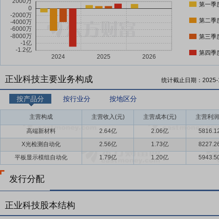
第一季
第二季
第三季
第四季
正业科技主要业务构成
统计截止日期：
2025-
按产品分
按行业分
按地区分
主营构成
主营收入(元)
主营成本(元)
主营利润
高端新材料
2.64亿
2.06亿
5816.
X光检测自动化
2.56亿
1.73亿
8227.
平板显示模组自动化
1.79亿
1.20亿
5943.
发行分配
正业科技股本结构