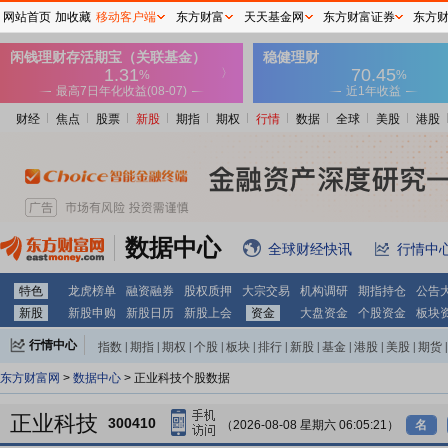
网站首页
加收藏
移动客户端
东方财富
天天基金网
东方财富证券
东方
财经
焦点
股票
新股
期指
期权
行情
数据
全球
美股
港股
数据中心
全球财经快讯
行情中
特色
龙虎榜单
融资融券
股权质押
大宗交易
机构调研
期指持仓
公告
新股
新股申购
新股日历
新股上会
资金
大盘资金
个股资金
板块
行情中心
指数
|
期指
|
期权
|
个股
|
板块
|
排行
|
新股
|
基金
|
港股
|
美股
|
期货
|
外汇
|
黄金
|
自选股
|
自选基金
东方财富网
>
数据中心
> 正业科技个股数据
正业科技
300410
（2026-08-08 星期六 06:05:21）
名