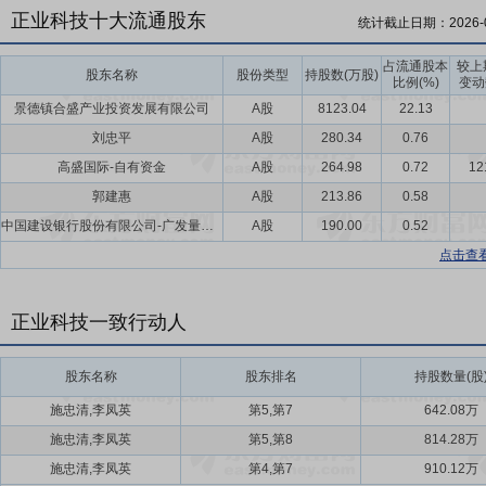
正业科技十大流通股东
统计截止日期：
2026-
占流通股本
较上
股东名称
股份类型
持股数(万股)
比例(%)
变动
景德镇合盛产业投资发展有限公司
A股
8123.04
22.13
刘忠平
A股
280.34
0.76
高盛国际-自有资金
A股
264.98
0.72
12
郭建惠
A股
213.86
0.58
中国建设银行股份有限公司-广发量化多因子灵活配置混合型证券投资基金
A股
190.00
0.52
点击查
正业科技一致行动人
股东名称
股东排名
持股数量(股
施忠清,李凤英
第5,第7
642.08万
施忠清,李凤英
第5,第8
814.28万
施忠清,李凤英
第4,第7
910.12万