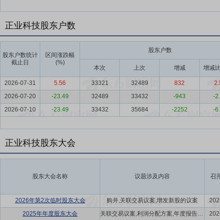
正业科技股东户数
股东户数
股东户数统计
区间涨跌幅
截止日
(%)
本次
上次
增减
增减比
2026-07-31
5.56
33321
32489
832
2.
2026-07-20
-23.49
32489
33432
-943
-2
2026-07-10
-23.49
33432
35684
-2252
-6
正业科技股东大会
股东大会名称
议题涉及内容
召
2026年第2次临时股东大会
购并,关联交易议案,增发新股的议案
202
2025年年度股东大会
关联交易议案,利润分配方案,年度报告(摘要)议案
202