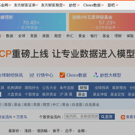
基金网
东方财富证券
东方财富期货
妙想
Choice数据
股吧
情
数据
全球
美股
港股
期货
外汇
黄金
银行
基金
理财
保险
全球财经快讯
行情中心
Choice数据
妙想大模型
交易
机构调研
期指持仓
公告大全
条件选股
财报
业绩报表
最新预告
分
大盘资金
个股资金
板块资金
沪 港 通
基金
基金净值
基金定投
基金
行
|
新股
|
基金
|
港股
|
美股
|
期货
|
外汇
|
黄金
|
自选股
|
自选基金
资金流向
>
万里马
个股资金流向：
查看
最新价
-
涨跌
-
涨跌幅
-
换手
-
总手
-
金额
-