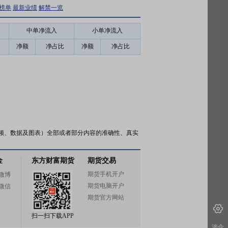
榜单
最新业绩
解禁一览
中单净流入
小单净流入
净额
净占比
净额
净占比
频、数据及图表）全部或者部分内容的准确性、真实
金
东方财富期货
期货交易
期货手机开户
微博
期货电脑开户
微信
期货官方网站
扫一扫下载APP
涉企