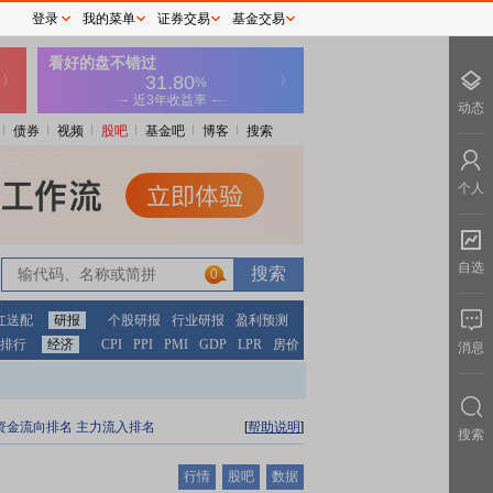
登录
我的菜单
证券交易
基金交易
动态
债券
视频
股吧
基金吧
博客
搜索
个人
自选
0
红送配
研报
个股研报
行业研报
盈利预测
排行
经济
CPI
PPI
PMI
GDP
LPR
房价
消息
资金流向排名
主力流入排名
[
帮助说明
]
搜索
行情
股吧
数据