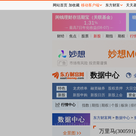
网站首页
加收藏
移动客户端
东方财富
天天
财经
焦点
股票
新股
期指
期权
行
数据中心
特色
龙虎榜单
融资融券
股权质押
大宗
新股
新股申购
新股日历
新股上会
资金
行情中心
指数
|
期指
|
期权
|
个股
|
板块
|
排
东方财富网
>
数据中心
>
万里马(300591)
全景图