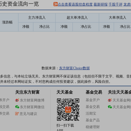
1)历史资金流向一览
点击查看该股控盘程度
最新研报
千股千评
龙虎
主力净流入
超大单净流入
大单净流入
涨跌幅
净额
净占比
净额
净占比
净额
净占比
数据来源：
东方财富Choice数据
多信息，与本站立场无关。东方财富网不保证该信息（包括但不限于文字、视频、音
并未经过本网站证实，不对您构成任何投资建议，据此操作，风险自担。
关注东方财富
天天基金
基金交易
关注天天基
券开户
基金开户
东方财富网微博
天天基金网
线交易
基金交易
东方财富网微信
天天基金网
券交易
活期宝
意见与建议
基金产品
扫一扫下载
稳健理财
APP