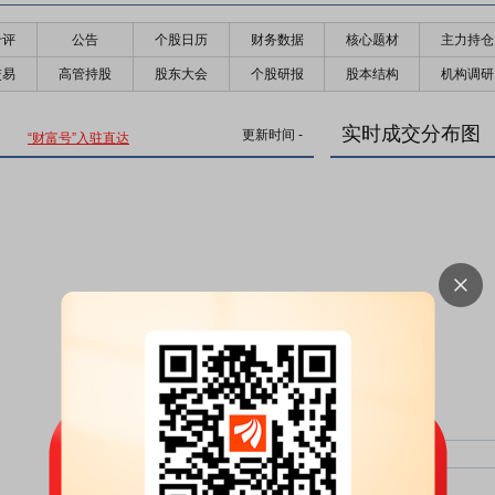
千评
公告
个股日历
财务数据
核心题材
主力持仓
交易
高管持股
股东大会
个股研报
股本结构
机构调研
实时成交分布图
更新时间
-
“财富号”入驻直达
主力净比：
类型
超大单净比：
超大单