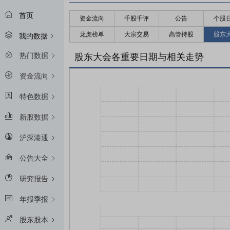
首页
资金流向
千股千评
公告
个股
龙虎榜单
大宗交易
高管持股
股东
我的数据
热门数据
股东大会各重要日期与相关走势
资金流向
特色数据
新股数据
沪深港通
公告大全
研究报告
年报季报
股东股本