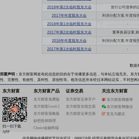
2018年第2次临时股东大会
发行公司债券的
2017年年度股东大会
利润分配方案,年度报告(摘
2018年第1次临时股东大会
-
2017年第2次临时股东大会
董事换届议案,
2016年年度股东大会
利润分配方案,年度报告(摘
2017年第1次临时股东大会
-
数据
郑重声明：
东方财富网发布此信息的目的在于传播更多信息，与本站立场无关。东方
性、完整性、有效性、及时性、原创性等。相关信息并未经过本网站证实，不对您构
东方财富
东方财富产品
证券交易
关注东方财富
东方财富免费版
东方财富证券开户
东方财富网微博
东方财富Level-2
东方财富在线交易
东方财富网微信
东方财富策略版
东方财富证券交易
意见与建议
妙想投研助理
扫一扫下载
Choice金融终端
APP
信息网络传播视听节目许可证：0908328号 经营证券期货业务许可证编号：91310