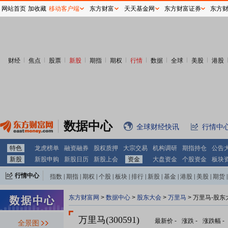
网站首页
加收藏
移动客户端
东方财富
天天基金网
东方财富证券
东方
财经
焦点
股票
新股
期指
期权
行情
数据
全球
美股
港股
数据中心
全球财经快讯
行情中
特色
龙虎榜单
融资融券
股权质押
大宗交易
机构调研
期指持仓
公告
新股
新股申购
新股日历
新股上会
资金
大盘资金
个股资金
板块
行情中心
指数
|
期指
|
期权
|
个股
|
板块
|
排行
|
新股
|
基金
|
港股
|
美股
|
期货
|
外汇
|
黄金
|
自选股
|
自选基金
东方财富网
>
数据中心
>
股东大会
>
万里马
>
万里马-股东
万里马(300591)
最新价
-
涨跌
-
涨跌幅
-
全景图