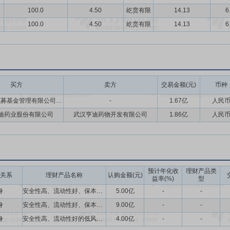
100.0
4.50
屹贲有限
14.13
6
100.0
4.50
屹贲有限
14.13
6
买方
卖方
交易金额(元)
币种
上海鸿富私募基金管理有限公司,高玉霞,罗根达,崔莹,嵊州市欣发股权投资合伙企业(有限合伙),彭涛,章晓东,陈新龙,王敏,黄俊,孙国敏,孟国营,朱圆圆,湖北亨迪药业股份有限公司,赛泰盈(北京)科技有限责任公司,郭理川,侯传伟,卫福才,封逸民,徐修远,杨柏国
-
1.67亿
人民
迪药业股份有限公司
武汉亨迪药物开发有限公司
1.86亿
人民
预计年化收
理财产品类
关系
理财产品名称
认购金额(元)
益率(%)
型
身
安全性高、流动性好、保本理财产品
5.00亿
-
-
身
安全性高、流动性好、保本的理财产品
9.00亿
-
-
身
安全性高、流动性好的低风险投资品种(40,000.00)
4.00亿
-
-