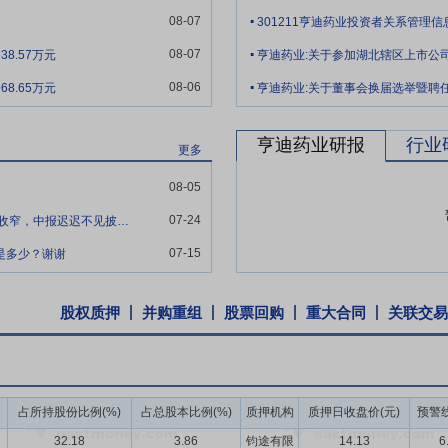
.
公司已经形成了以原料药为主，制剂为辅的一体化产业链布局。公司在原
08-07
301211亨迪药业投资者关系管理信息2
剂产品主要使用自产原料药生产，原料药的产能、质量和供应可以实现自
.
其次，公司通过 “原料药 + 制剂” 一体化布局，不断向下游制剂领域
08-07
8.57万元
.
值增值同时，也增强了企业自身抵御市场风险的能力；最后，随着仿制药
08-06
8.65万元
制药领域将逐步减少，其品牌优势也会随着药品通用名的推广而下降。“原
市场地位。
亨迪药业研报
行业
更多
年6月28日公司对外公告,湖北亨迪药业股份有限公司于2022年6月14日召开2
0,000,000股为基数,向全体股东每10股派发现金股利人民币3.00元(含税)
08-05
股本,剩余未分配利润结转以后年度。本次权益分配方案实施时,若公司董事
07-24
公司股价为净资产的两倍，业绩不及预期，营收收窄，中报迟迟不见披露，是不是要st？
案时股权登记日的总股本为基数,公司将维持每股分配比例不变,相应调整
07-15
是多少？谢谢
一致。
股权质押
并购重组
股票回购
重大合同
关联交易
占所持股份比例(%)
占总股本比例(%)
质押机构
质押日收盘价(元)
预警线
32.18
3.86
钧途有限
14.13
6