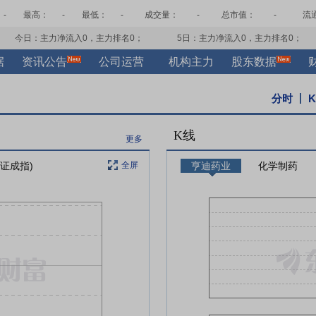
-
最高：
-
最低：
-
成交量：
-
总市值：
-
流
今日：主力净流入
0
，主力排名
0
；
5日：主力净流入
0
，主力排名
0
；
据
资讯公告
公司运营
机构主力
股东数据
分时
K线
更多
深证成指)
全屏
亨迪药业
化学制药