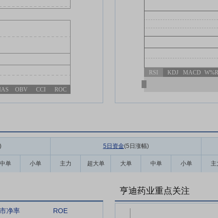
RSI
KDJ
MACD
W%
IAS
OBV
CCI
ROC
)
5日资金
(5日涨幅
)
中单
小单
主力
超大单
大单
中单
小单
主
亨迪药业重点关注
市净率
ROE