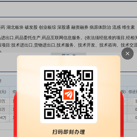
股东大会
于2026-06-17召开202
药 湖北板块 破发股 创业板综 深股通 融资融券 病原体防治 流感 维生素
品进出口,药品委托生产,药品互联网信息服务。(依法须经批准的项目,经
项目:技术进出口,货物进出口,技术服务、技术开发、技术咨询、技术交流
)。
药（含中间体）及制剂产品的研发、生产和销售，并可根据客户需求提供合
剂、原料药、中成药、医疗器械等，是关系国计民生、经济发展的战略性产
%，利润总额年均增速为 11.3%，发展基础更加坚实、产业体系进一步
资
融券
原创性突破。创新药、高端医疗器械等领域创新成果不断涌现，医药储备体
(元)
偿还额(元)
净买入(元)
余额(元)
余量(万股)
卖出量(万股)
偿还
化程度不断加剧，人们对健康问题愈发重视，根据国家统计局发布的《20
30万
1284.38万
-430.07万
2.74万
0.25
0.04
1
 2,547 元，占比 9.0%，较 2023 年的 2,460 元同比增长 3.
75万
1002.83万
-126.08万
17.69万
1.63
0.06
0
司的核心竞争力，是公司开拓国内外市场的基石，是公司未来继续快速发
94万
1016.97万
478.97万
19.30万
1.78
1.38
0
：首先，公司在布洛芬原料药现有的工艺技术上不断的创新和改进，如对
收利用，三氯化铝回收生产净水剂等）；对布洛芬结晶工艺及粒径控制过
挥自身的规模优势。其次，公司围绕着布洛芬原料药，研究和开发了一系