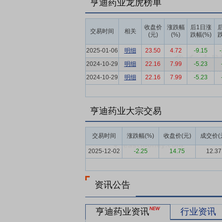
亨迪药业龙虎榜单
布洛芬赖氨酸盐、精氨酸布洛芬、布洛芬钠
司在非甾体类抗炎药为核心的基础上，积极
收盘价
涨跌幅
后1日涨
交易时间
相关
阿托品、托拉塞米、米力农等，进一步丰富
(元)
(%)
跌幅(%)
跌
基础上，积极研究开发更多剂型，如缓释胶
2025-01-06
明细
23.50
4.72
-9.15
要点6：
产品生产环节
公司经过多年化学
2024-10-29
明细
22.16
7.99
-5.23
特征的现代化化学原料药及制剂生产制造企
2024-10-29
明细
22.16
7.99
-5.23
使生产过程更加标准化、智能化、自动化。
体系并严格贯彻执行，生产标准操作规程文
创新和改进，大胆尝试创新和突破专利的路
亨迪药业大宗交易
成本。公司凭借产品生产环节的优势，在布
润来源。
交易时间
涨跌幅(%)
收盘价(元)
成交价(
要点7：
产品注册环节
原料药生产企业如
2025-12-02
-2.25
14.75
12.37
制剂厂商非常严格的审核。公司在产品注册
证，先后通过国内注册申报取得了布洛芬、
资讯公告
品通过美国、欧盟等不同国家和地区的现场
质量控制体系，成功注册成为多个世界医药
美国、欧洲、日本等规范市场上享有较高的
亨迪药业资讯
行业资讯