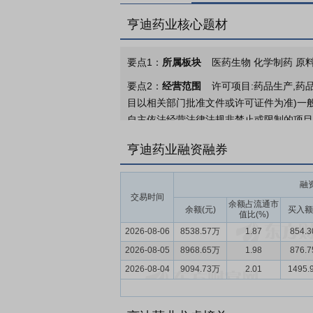
亨迪药业核心题材
要点1：
所属板块
医药生物 化学制药 原料
要点2：
经营范围
许可项目:药品生产,药
目以相关部门批准文件或许可证件为准)一般
自主依法经营法律法规非禁止或限制的项目
要点3：
主营业务
公司主要从事化学原料
亨迪药业融资融券
要点4：
医药工业
医药工业包括化学药制
国医药工业主营业务收入年均增速为 9.3
融
交易时间
发投入年均增长超 20%，基础研究取得
余额占流通市
余额(元)
买入额
值比(%)
高、政府公共卫生投入的加大以及人口老龄
2026-08-06
8538.57万
1.87
854.
2024 年我国居民人均消费支出中医疗保健支出为
2026-08-05
8968.65万
1.98
876.
要点5：
产品研发环节
产品研发实力是公
2026-08-04
9094.73万
2.01
1495.
技术与核心竞争力主要体现在以下几个方面
收装置的多个节点进行优化（如新戊二醇回
产流程，降低布洛芬的生产成本，进一步发