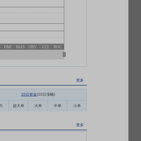
R
DMI
BIAS
OBV
CCI
ROC
更多
10日资金
(10日涨幅
)
力
超大单
大单
中单
小单
更多