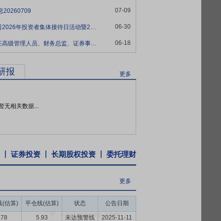
料和制剂一体化环节的核心技术与核心竞争
07-09
0260709
我保障，可以避免被上游供应商掣肘。原料
延伸，进一步丰富产品种类及产品线，提高业
06-30
亨迪药业:关于参加湖北辖区上市公司2026年投资者集体接待日活动暨2025年度业绩说明会的公告
带量采购的全面推行，国家对重点仿制药品
06-18
亨迪药业:关于董事会换届选举暨聘任高级管理人员、财务总监、证券事务代表及内部审计负责人的公告
料药 + 制剂” 一体化有望让公司通过规
研报
更多
021年年度股东大会,审议通过《关于2021
,合计派发现金股利72,000,000.00元
会、股东大会审议通过利润分配方案后到方案
暂无相关数据...
分配总额。本次利润分配实施方案与公司
证券投资
长期股权投资
委托理财
更多
(估算)
平仓线(估算)
状态
公告日期
.78
5.93
未达预警线
2025-11-11