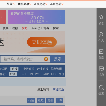
登录
我的菜单
证券交易
基金交易
动态
债券
视频
股吧
基金吧
博客
搜索
个人
自选
0
0
红送配
研报
个股研报
行业研报
盈利预测
排行
经济
CPI
PPI
PMI
GDP
LPR
房价
消息
最近访问：
亨迪药业
搜索
行情
股吧
资讯
F10