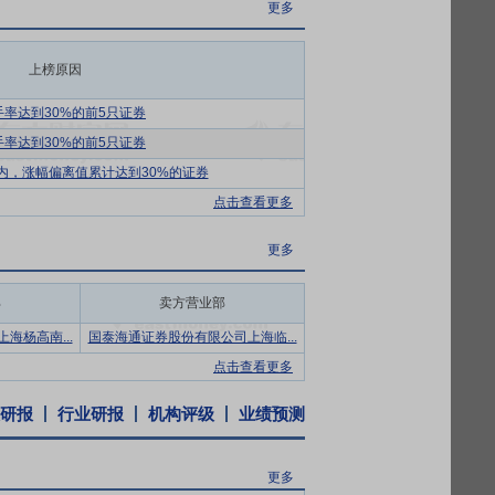
更多
也有利于开拓新的客户和新的市场。再次，公
阿比特龙、磷酸氟达拉滨、克拉屈滨、硫酸
上榜原因
致性评价的研发工作，同时在现有制剂剂型
手率达到30%的前5只证券
湛、产业化能力较强以及质量控制规范等为
手率达到30%的前5只证券
面：首先，公司通过持续的设备更新改造，
内，涨幅偏离值累计达到30%的证券
和地区药品规范和理念，建立了全面质量管理
点击查看更多
。最后，公司不断进行现有产品工艺路线的
高公司生产的整体运作效率，从而控制生产
更多
定的地位，能够为公司提供稳定的收入和利
部
卖方营业部
局核发的药品注册及认证，而且还必须接受
海杨高南...
国泰海通证券股份有限公司上海临...
认证上，发行人通过了国家新版 GMP 认
点击查看更多
其次，在国外注册认证上，公司主要原料药产
家；最后，公司凭借优质的产品品质和严格的
研报
行业研报
机构评级
业绩预测
、梯瓦制药、太阳制药、印度格莱等，并在
更多