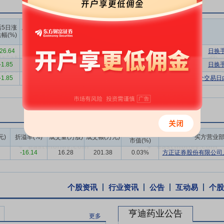
、布洛芬 350 等级产品等，在满足现有国内外客户不同需求的同时，
研究并开发了抗肿瘤类、心血管类和抗胆碱类等多种特色原料药，如醋酸
上榜营业
上榜营业
上榜营业
后5日涨
后10日涨
部买入合
部卖出合
部买卖净
公司产品线，增加公司经营利润的厚度。最后，公司逐步推进制剂产品一
幅(%)
跌幅(%)
计(万)
计(万)
额合计(万)
囊型、肠溶胶囊型、混悬液和注射液等，努力拓展制剂品种和市场。
-26.64
-23.06
4398.01
5770.33
-1372.32
日换
合成药生产经验积累和技术工艺研发创新，已发展成为装备完整、工艺精
-1.85
5.23
2184.70
5853.73
-3669.04
日换
业。公司在产品生产环节的核心技术与核心竞争力主要体现在以下几个方
-1.85
5.23
5521.91
7925.18
-2403.27
连续三个交易日
其次，公司严格遵照中国药品 GMP 规范以及欧美、日本、韩国等国家
件涵盖了生产、物料、设备设施、检验、包装标签、质量保证等各个环节
线。公司生产工艺的设计兼顾原材料的循环利用和副产物的回收利用，提
洛芬细分类别产品上形成了一定的规模优势，在产品的全球竞争中有了一
成交额/流通
元)
折溢率(%)
成交量(万股)
成交额(万元)
买方营业
市值(%)
果想成为下游制剂厂商的合格供应商，不仅需要取得各进口国药政监管当
-16.14
16.28
201.38
0.03%
方正证券股份有限公司上
环节的核心技术与核心竞争力主要体现在以下几个方面：首先，在国内注册
右旋布洛芬、托拉塞米等 66 个药品的国内批准文号和原料药登记号；
检查、药品注册评审或者药品联合注册，产品累计销往全球 80 多个国
个股资讯
行业资讯
公告
互动易
个股
寡头企业的全球合格供应商，如赛诺菲、葛兰素史克、雅培、辉瑞、强生
企业知名度和美誉度。
亨迪药业公告
更多