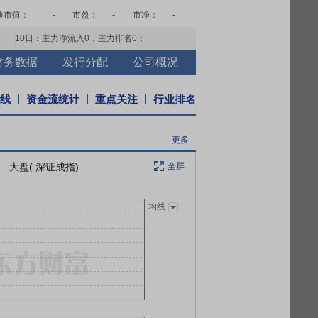
通市值：
-
市盈：
-
市净：
-
10日：主力净流入
0
，主力排名
0
；
财务数据
发行分配
公司概况
K线
资金流统计
重点关注
行业排名
更多
大盘( 深证成指)
全屏
均线