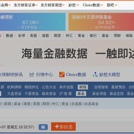
基金网
东方财富证券
东方财富期货
妙想
Choice数据
股吧
情
数据
全球
美股
港股
期货
外汇
黄金
银行
基金
理财
保险
全球财经快讯
行情中心
Choice数据
妙想大模型
交易
机构调研
期指持仓
公告大全
条件选股
财报
业绩报表
最新预告
分
大盘资金
个股资金
板块资金
沪 港 通
基金
基金净值
基金定投
基金
行
|
新股
|
基金
|
港股
|
美股
|
期货
|
外汇
|
黄金
|
自选股
|
自选基金
加自选
8-07 星期五 10:32:57）
融