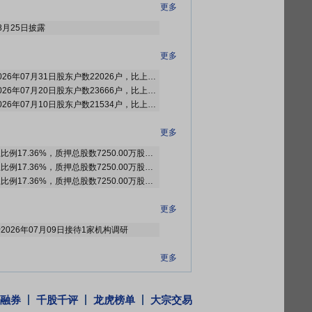
更多
8月25日披露
更多
2026年08月05日公布截止2026年07月31日股东户数22026户，比上期减少1640户
2026年07月28日公布截止2026年07月20日股东户数23666户，比上期增加2132户
2026年07月16日公布截止2026年07月10日股东户数21534户，比上期减少253户
更多
截止2026年07月31日质押总比例17.36%，质押总股数7250.00万股，质押总笔数5笔
截止2026年07月24日质押总比例17.36%，质押总股数7250.00万股，质押总笔数5笔
截止2026年07月17日质押总比例17.36%，质押总股数7250.00万股，质押总笔数5笔
更多
于2026年07月09日接待1家机构调研
更多
关于参加湖北辖区上市公司2026年投资者集体接待日活动暨2025年度业绩说明会的公告》
关于董事会换届选举暨聘任高级管理人员、财务总监、证券事务代表及内部审计负责人的公告》
融券
千股千评
龙虎榜单
大宗交易
业:亨迪药业2026年第一次临时股东会法律意见书》
等4条公告