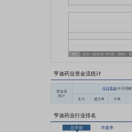
RSI
KDJ
MACD
W%R
DMI
B
亨迪药业资金流统计
今日资金
(今日涨幅
资金流
统计
主力
超大单
大单
亨迪药业行业排名
总市值
市盈率