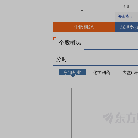
今开：
-
资金流：
个股概况
深度数
个股概况
分时
亨迪药业
化学制药
大盘( 