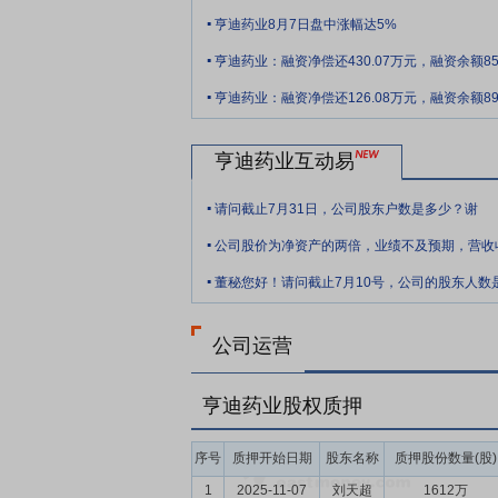
.
要点8：
原料药和制剂一体化环节
目前，
亨迪药业8月7日盘中涨幅达5%
力主要体现在以下几个方面：首先，公司制
.
药规模化生产也能适当降低制剂的生产成本；
亨迪药业：融资净偿还430.07万元，融资余额853
.
务的多元性，在充分享有产业链中更多的价
亨迪药业：融资净偿还126.08万元，融资余额896
种进行集中采购，纯制剂企业的销售优势在仿
模优势、成本管控和质量控制，占据较高的
亨迪药业互动易
要点9：
2021年度利润分配实施
2022
.
年度利润分配预案的议案》,同意公司以总股本24
请问截止7月31日，公司股东户数是多少？谢
.
(含税),不送红股,不进行资本公积金转增
实施时公司的股本发生变动的,则以实施方
.
董秘您好！请问截止7月10号，公司的股东人数
2021年年度股东大会审议通过的分配方案
公司运营
亨迪药业股权质押
序号
质押开始日期
股东名称
质押股份数量(股)
1
2025-11-07
刘天超
1612万