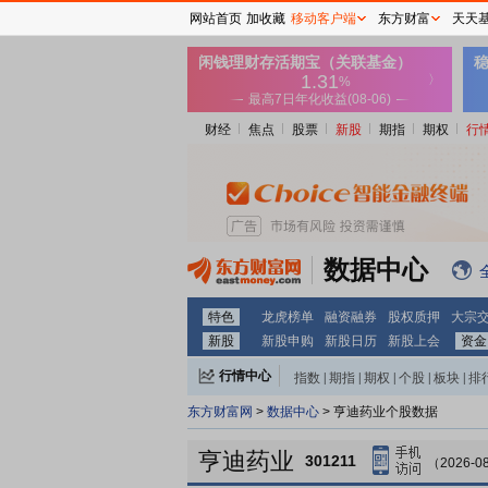
网站首页
加收藏
移动客户端
东方财富
天天
财经
焦点
股票
新股
期指
期权
行
数据中心
特色
龙虎榜单
融资融券
股权质押
大宗
新股
新股申购
新股日历
新股上会
资金
行情中心
指数
|
期指
|
期权
|
个股
|
板块
|
排
东方财富网
>
数据中心
> 亨迪药业个股数据
亨迪药业
301211
（2026-0