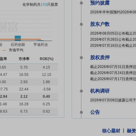
预约披露
化学制药
共
159
只股票
2026年半年报预约2026年0
股东户数
市场平均
股权质押
盈率
市净率
ROE(%)
4.65
5.70
4.15
4.47
16.55
12.15
6.00
2.93
1.86
87.75
22.44
-3.58
机构调研
2.94
2.12
0.40
2026年07月09日披露公司
1.48
16.28
0.25
8.63
6.73
0.62
公告
2026年06月30日发布
《亨迪药业:
2026年06月18日发布
《亨迪药业:
核心题材
融资
2026年06月17日发布
《亨迪药