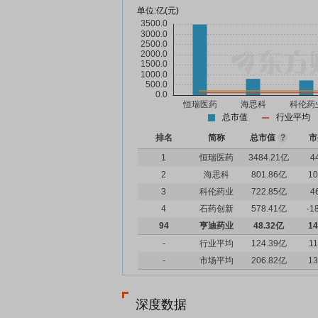
单位:
亿(元)
总市值
行业平均
排名
简称
总市值
?
市
1
恒瑞医药
3484.21亿
4
2
海思科
801.86亿
10
3
科伦药业
722.85亿
4
4
石药创新
578.41亿
-1
94
亨迪药业
48.32亿
14
-
行业平均
124.39亿
11
-
市场平均
206.82亿
13
深度数据