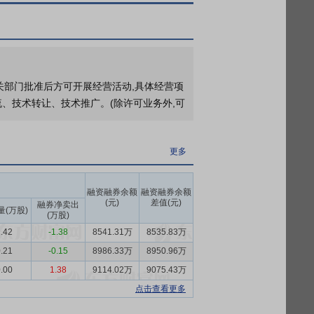
更多
6年第一次临时股东大会
相关部门批准后方可开展经营活动,具体经营项
、技术转让、技术推广。(除许可业务外,可
同研发生产服务（CDMO）。
更多
业。工信部数据显示，“十四五” 以来，我
优化，医药工业不断提质增效。同期，全行业研
融资融券余额
融资融券余额
系不断完善。同时随着人民生活水平的提
(元)
差值(元)
融券净卖出
量(万股)
(万股)
24 年国民经济和社会发展统计公报》，
.42
-1.38
8541.31万
8535.83万
54%，医药行业市场规模保持稳步增长。
.21
-0.15
8986.33万
8950.96万
展的保证。公司在产品研究开发环节的核心
.00
1.38
9114.02万
9075.43万
布洛芬缩酮反应系统进行改造；对布洛芬回
点击查看更多
程进行完善等，以此来不断优化布洛芬的生
列布洛芬衍生原料药产品，如右旋布洛芬、