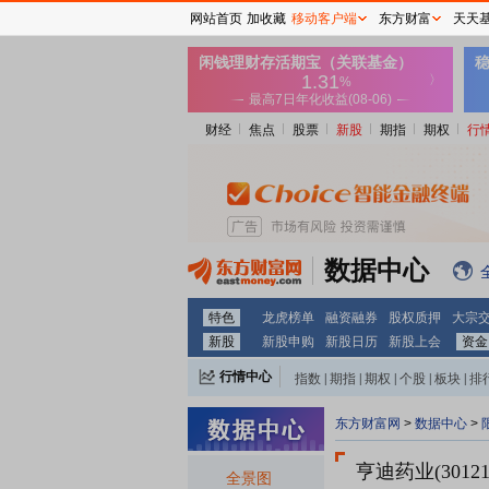
网站首页
加收藏
移动客户端
东方财富
天天
财经
焦点
股票
新股
期指
期权
行
数据中心
特色
龙虎榜单
融资融券
股权质押
大宗
新股
新股申购
新股日历
新股上会
资金
行情中心
指数
|
期指
|
期权
|
个股
|
板块
|
排
东方财富网
>
数据中心
>
亨迪药业(30121
全景图