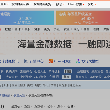
基金网
东方财富证券
东方财富期货
妙想
Choice数据
股吧
情
数据
全球
美股
港股
期货
外汇
黄金
银行
基金
理财
保险
全球财经快讯
行情中心
Choice数据
妙想大模型
交易
机构调研
期指持仓
公告大全
条件选股
财报
业绩报表
最新预告
分
大盘资金
个股资金
板块资金
沪 港 通
基金
基金净值
基金定投
基金
行
|
新股
|
基金
|
港股
|
美股
|
期货
|
外汇
|
黄金
|
自选股
|
自选基金
限售解禁
>
亨迪药业
> 亨迪药业-限售解禁
1)
最新价
-
涨跌
-
涨跌幅
-
换手
-
总手
-
金额
-