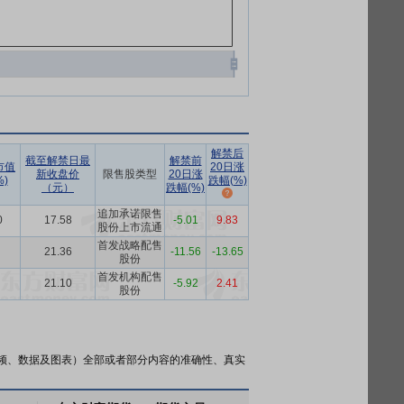
解禁后
截至解禁日最
解禁前
市值
20日涨
新收盘价
限售股类型
20日涨
)
跌幅(%)
（元）
跌幅(%)
追加承诺限售
0
17.58
-5.01
9.83
股份上市流通
首发战略配售
21.36
-11.56
-13.65
股份
首发机构配售
21.10
-5.92
2.41
股份
频、数据及图表）全部或者部分内容的准确性、真实