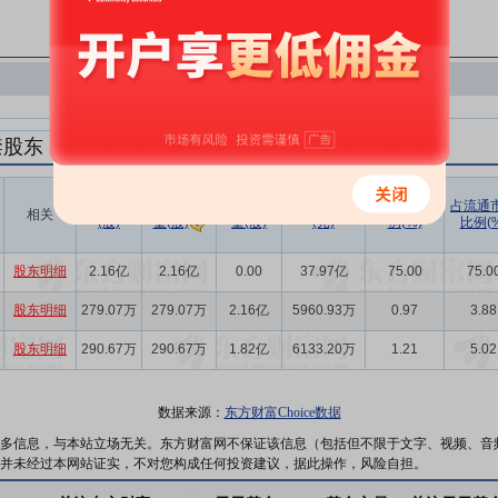
禁股东
解禁数量
实际解禁数
未解禁数
实际解禁市值
占总市值比
占流通
相关
(股)
量(股)
(元)
例(%)
比例(%
量(股)
股东明细
2.16亿
2.16亿
0.00
37.97亿
75.00
75.0
股东明细
279.07万
279.07万
2.16亿
5960.93万
0.97
3.88
股东明细
290.67万
290.67万
1.82亿
6133.20万
1.21
5.02
数据来源：
东方财富Choice数据
多信息，与本站立场无关。东方财富网不保证该信息（包括但不限于文字、视频、音
并未经过本网站证实，不对您构成任何投资建议，据此操作，风险自担。