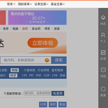
登录
我的菜单
证券交易
基金交易
动态
债券
视频
股吧
基金吧
博客
搜索
个人
自选
0
红送配
研报
个股研报
行业研报
盈利预测
排行
经济
CPI
PPI
PMI
GDP
LPR
房价
消息
个股解禁数据：
搜索
行情
股吧
数据