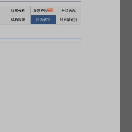
股东分析
股东户数
分红送配
机构调研
限售解禁
股东增减持