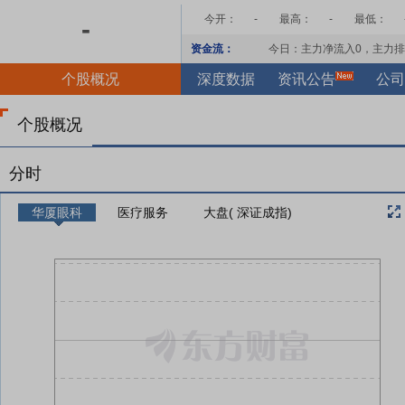
今开：
-
最高：
-
最低：
-
资金流：
今日：主力净流入
0
，主力排
个股概况
深度数据
资讯公告
公司
个股概况
分时
华厦眼科
医疗服务
大盘( 深证成指)