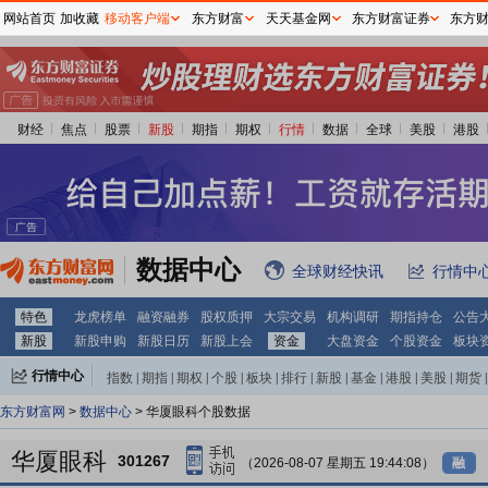
网站首页
加收藏
移动客户端
东方财富
天天基金网
东方财富证券
东方
财经
焦点
股票
新股
期指
期权
行情
数据
全球
美股
港股
数据中心
全球财经快讯
行情中
特色
龙虎榜单
融资融券
股权质押
大宗交易
机构调研
期指持仓
公告
新股
新股申购
新股日历
新股上会
资金
大盘资金
个股资金
板块
行情中心
指数
|
期指
|
期权
|
个股
|
板块
|
排行
|
新股
|
基金
|
港股
|
美股
|
期货
|
外汇
|
黄金
|
自选股
|
自选基金
东方财富网
>
数据中心
> 华厦眼科个股数据
华厦眼科
301267
（2026-08-07 星期五 19:44:08）
融