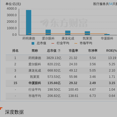
单位:
亿(元)
医疗服务
共
54
只
总市值
行业平均
市场平均
排名
简称
总市值
?
市盈率
市净率
ROE(%
1
药明康德
3829.13亿
21.32
5.54
13.19
2
爱尔眼科
820.22亿
24.33
3.56
5.25
3
康龙化成
668.92亿
49.12
5.05
2.10
4
凯莱英
573.53亿
55.98
3.46
1.71
15
华厦眼科
135.66亿
29.32
2.49
3.15
-
行业平均
198.50亿
100.45
4.67
1.04
-
市场平均
206.82亿
138.61
6.73
0.64
深度数据