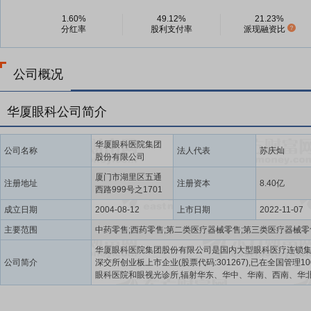
1.60%
49.12%
21.23%
分红率
股利支付率
派现融资比
公司概况
华厦眼科公司简介
华厦眼科医院集团
公司名称
法人代表
苏庆灿
股份有限公司
厦门市湖里区五通
注册地址
注册资本
8.40亿
西路999号之1701
成立日期
2004-08-12
上市日期
2022-11-07
主要范围
华厦眼科医院集团股份有限公司是国内大型眼科医疗连锁
公司简介
深交所创业板上市企业(股票代码:301267),已在全国管理1
眼科医院和眼视光诊所,辐射华东、华中、华南、西南、华
大地区。作为眼科全科诊疗服务体系的先行者,华厦眼科业
涵盖全生命周期,已建立覆盖白内障,眼底,屈光,斜弱视与小儿