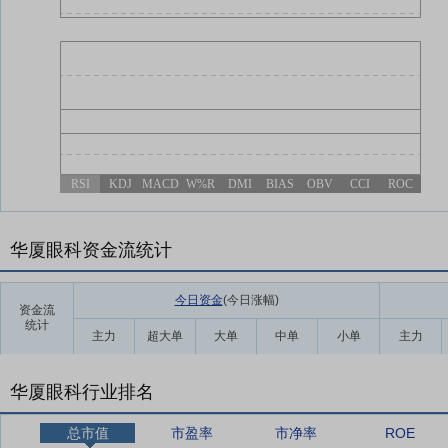
RSI
KDJ
MACD
W%R
DMI
BIAS
OBV
CCI
ROC
华厦眼科资金流统计
今日资金
(今日涨幅
)
资金流
统计
主力
超大单
大单
中单
小单
主力
华厦眼科行业排名
总市值
市盈率
市净率
ROE