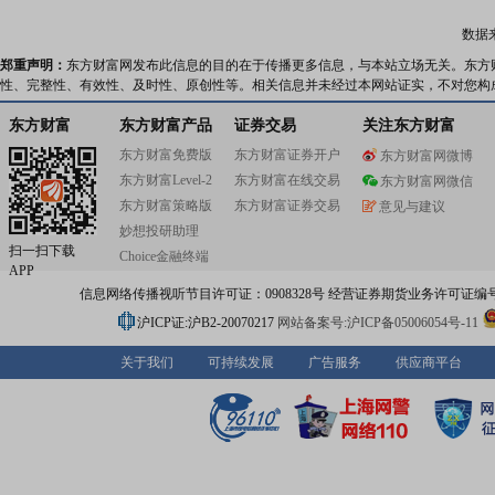
青光眼,眼表,眼外伤,泪道、眼眶病及眼整形八大亚专科,以
光的眼科全科诊疗服务体系。集团旗下两家三级甲等眼科
数据
别是厦门大学附属厦门眼科中心和成都爱迪眼科医院。集
厦门大学附属厦门眼科中心是国家临床重点专科、三级甲
郑重声明：
东方财富网发布此信息的目的在于传播更多信息，与本站立场无关。东方
医院、厦大附属医院,设有博士后科研工作站、院士专家工
性、完整性、有效性、及时性、原创性等。相关信息并未经过本网站证实，不对您构
福建省眼表及角膜病重点实验室等,诊疗服务能力全国领先
爱迪眼科医院是四川省首批、成都市唯一三甲眼科医院,成
东方财富
东方财富产品
证券交易
关注东方财富
科重点专科,首批西部十二省(市区)社会办医标杆医院。未来
东方财富免费版
东方财富证券开户
东方财富网微博
将充分发挥“双三甲”优势,构建“三甲引领、区域协同、辐射全
东方财富Level-2
东方财富在线交易
全新战略纵深。华厦眼科致力于打造眼科人才高地,汇聚了
东方财富网微信
璃体手术外科开拓者、中华医学会眼科学分会荣誉主委黎
东方财富策略版
东方财富证券交易
意见与建议
授,我国斜视与小儿眼科开拓者、中华医学会眼科学分会第
妙想投研助理
任委员赵堪兴教授,国家973项目首席科学家、全国眼病防
扫一扫下载
Choice金融终端
实验室终身名誉主任葛坚教授,我国眼表及干眼领域开拓者
APP
干眼学会前任主席刘祖国教授等一批具有国际影响力的眼
信息网络传播视听节目许可证：0908328号 经营证券期货业务许可证编号：91310
领军人才。目前集团拥有3位国际眼科科学院(AOI)院士,分
门眼科中心总院长黎晓新教授、集团专家委员会主席赵堪
沪ICP证:沪B2-20070217
网站备案号:沪ICP备05006054号-11
授、集团学科建设委员会主委刘祖国教授。华厦眼科拥有
“医教研”体系,不断引进国际前沿的眼科诊疗设备和技术,持
关于我们
可持续发展
广告服务
供应商平台
者提供优质的诊疗服务。在本部五缘院区打造全国疑难眼
平台,建设华厦眼科医院集团眼科研究所,拥有863计划、97
划、国家重大研究计划、国家自然科学基金、国家杰出青
金、博士后科学基金、外国专家引智项目及省市课题400多
团还致力通过两院、两所、三基地、三站、合作院校等一
展平台,打造眼科精英培养摇篮,相继推出中国眼科医师明日