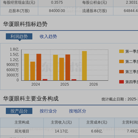
每股经营现金流(元)
0.3575
每股公积金(元)
2.3031
总股本(万股)
84000.00
流通股本(万股)
64844.4
华厦眼科指标趋势
利润趋势
收入趋势
第一季
第二季
第三季
第四季
华厦眼科主要业务构成
统计截止日期：
2025-
按产品分
按行业分
按地区分
主营构成
主营收入(元)
主营成本(元)
主营利润(
屈光项目
14.17亿
6.68亿
7.49亿