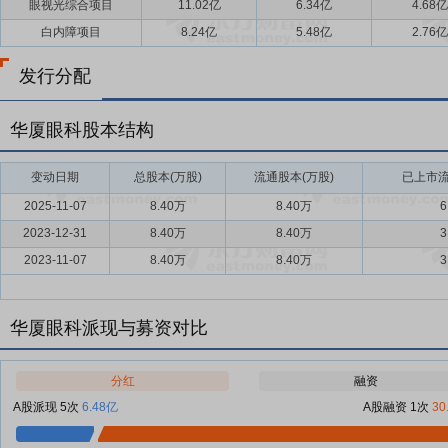
眼视光综合项目
11.02亿
6.34亿
4.68亿
白内障项目
8.24亿
5.48亿
2.76亿
发行分配
华厦眼科股本结构
变动日期
总股本(万股)
流通股本(万股)
已上市流
2025-11-07
8.40万
8.40万
6
2023-12-31
8.40万
8.40万
3
2023-11-07
8.40万
8.40万
3
华厦眼科派现与募资对比
分红
融资
A股派现 5次
6.48亿
A股融资 1次
30