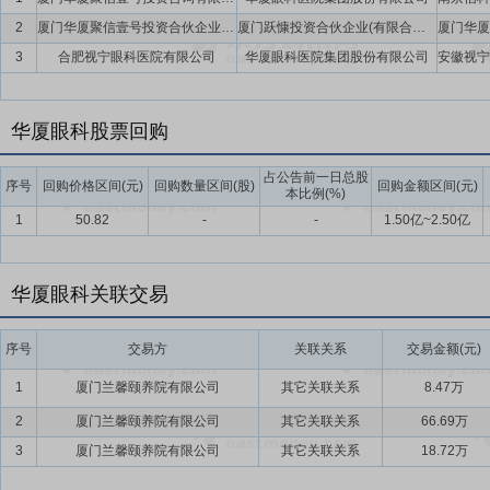
卡、乌兹别克斯坦等“一带一路”沿线国家开展慈善光明行，为国际防
2
厦门华厦聚信壹号投资合伙企业(有限合伙)
厦门跃慷投资合伙企业(有限合伙),中信信托有限责任公司,厦门市西海创业投资有限公司,中电数字(北京)私募基金管理有限公司,华厦眼科医院集团股份有限公司
入推进儿童青少年近视防控工作，先后开展了“近视防控百校巡讲”“校
3
合肥视宁眼科医院有限公司
华厦眼科医院集团股份有限公司
升级推出“华厦眼科365近视防控模式”，通过“3个预防措施+6个控制
童青少年眼健康提供专业保障。
要点11：
对外投资
2022年11月22日公司对外公告,公司拟与上海
华厦眼科股票回购
昆明等地区新建或收购眼科医院项目。经双方初步协商,公司拟以自有资金
占公告前一日总股
围等以最终市场主体登记注册机关和政府有权审批部门核准为准。根据
序号
回购价格区间(元)
回购数量区间(股)
回购金额区间(元)
本比例(%)
提交公司董事会、股东大会审议。公司本次投资拟借助合作方的资源优
1
50.82
-
-
1.50亿~2.50亿
伐,为公司储备并购项目,进一步推动公司持续、快速、高质量发展,符
要点12：
天津华厦眼科医院等5个项目
公司本次拟公开发行为6,000
华厦眼科关联交易
据发行时市场状况和询价的情况予以确定。实际募集资金扣除发行费用
厦眼科医院项目、区域视光中心建设项目、现有医院医疗服务能力升级
二届董事会第三次会议及2020年第二次临时股东大会审议批准,由董
序号
交易方
关联关系
交易金额(元)
进展情况投资建设。募集资金到位后,若募集资金数额(扣除发行费用后
1
厦门兰馨颐养院有限公司
其它关联关系
8.47万
决。如本次募集资金到位时间与项目进度要求不一致,本公司将根据实际
2
厦门兰馨颐养院有限公司
其它关联关系
66.69万
3
厦门兰馨颐养院有限公司
其它关联关系
18.72万