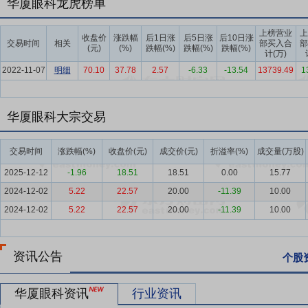
华厦眼科龙虎榜单
取得快速发展，市场占有率持续攀升。
要点5：
院士领衔的顶尖眼科专家团队
公司具备全面的眼科诊疗实力
上榜营业
上
收盘价
涨跌幅
后1日涨
后5日涨
后10日涨
交易时间
相关
部买入合
部
眼表、青光眼、眼眶与眼肿瘤、眼外伤共八大眼科亚专科及眼视光的眼
(元)
(%)
跌幅(%)
跌幅(%)
跌幅(%)
计(万)
者、中华医学会眼科学分会荣誉主委、中国医师协会眼科医师分会前任
2022-11-07
明细
70.10
37.78
2.57
-6.33
-13.54
13739.49
1
主任委员、中国医师协会眼科医师分会名誉会长赵堪兴教授，国家97
的开拓者、亚洲干眼学会前任主席刘祖国教授等一批具有国际影响力的
副组长或委员。目前公司拥有三位国际眼科科学院（AOI）院士，分
华厦眼科大宗交易
会主任刘祖国教授。以院士为引领，公司逐步建立起涵盖“院士—骨干
验，在复杂及疑难眼科疾病诊疗领域具备突出的诊疗实力，并通过医疗
交易时间
涨跌幅(%)
收盘价(元)
成交价(元)
折溢率(%)
成交量(万股)
要点6：
拥有突出的眼病诊疗服务能力
目前，公司旗下拥有厦门眼科中
2025-12-12
-1.96
18.51
18.51
0.00
15.77
级甲等专科医院，并于2024年通过三甲复审，是国家临床重点专科（
2024-12-02
5.22
22.57
20.00
-11.39
10.00
物临床试验机构、福建省眼表及角膜病重点实验室等科研创新平台，并
2024-12-02
5.22
22.57
20.00
-11.39
10.00
科中心具有高水平的眼科临床诊疗技术实力、强大的医疗专家团队及广
内障复明手术量、角膜移植手术量位居全国医院前列。厦门眼科中心连
《复旦版中国医院排行榜》眼科专科声誉排行榜提名。成都爱迪眼科医
资讯公告
个股
眼科重点专科，首批西部十二省（市区）社会办医标杆医院。
要点7：
成熟的“医教研”协同发展体系
公司自成立以来，始终以眼病
华厦眼科资讯
行业资讯
疗、医学研究和教学培训相结合的“医教研”体系的协同发展。在临床