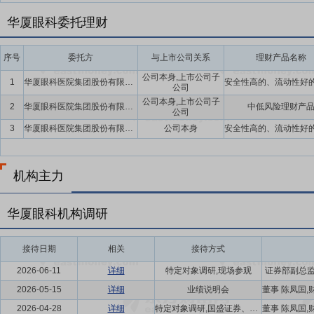
华厦眼科委托理财
序号
委托方
与上市公司关系
理财产品名称
公司本身,上市公司子
1
华厦眼科医院集团股份有限公司(含子公司)
公司
公司本身,上市公司子
2
华厦眼科医院集团股份有限公司(含子公司)
中低风险理财产
公司
3
华厦眼科医院集团股份有限公司
公司本身
机构主力
华厦眼科机构调研
接待日期
相关
接待方式
2026-06-11
详细
特定对象调研,现场参观
证券部副总监
2026-05-15
详细
业绩说明会
2026-04-28
详细
特定对象调研,国盛证券、中金公司、中信证券、华泰证券、平安证券、申万宏源、东北证券、国泰海通、兴业证券、华福证券、东吴证券、华创证券组织的电话会议