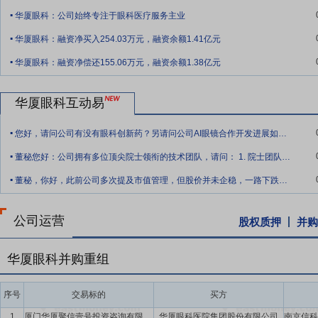
.
研创新能力稳步提升，在国内及国际眼科界具有广泛的学术影响力。自成
华厦眼科：公司始终专注于眼科医疗服务主业
.
“863”计划、国家重大研究计划、自然科学基金、博士后科学基金、外国专
华厦眼科：融资净买入254.03万元，融资余额1.41亿元
篇；获得专利授权219项、软件著作权186项；主编、参编或翻译65
.
华厦眼科：融资净偿还155.06万元，融资余额1.38亿元
要点8：
完善的人才发展体系
人才是医疗服务行业的核心竞争力，是
网络的持续布局，公司不仅加快各类人才的引进，同时高度重视育才工作
华厦眼科互动易
院校等一系列平台，面向全国眼科同行，相继推出“中国眼科医师明日之
.
培养博士后，牵头成立厦门大学眼科医学系等举措，打造眼科精英人才
您好，请问公司有没有眼科创新药？另请问公司AI眼镜合作开发进展如何？
日之星计划”，是国内首个面向全国眼科医师的人才培养工程，由黎晓
.
董秘您好：公司拥有多位顶尖院士领衔的技术团队，请问： 1. 院士团队在眼科
发挥华厦眼科规范化培训体系平台优势、提供一流医教研平台、配备专
.
临床、科研、教学兼备中国眼科中坚力量和领军人才。
董秘，你好，此前公司多次提及市值管理，但股价并未企稳，一路下跌，且已跌破9.24
要点9：
全国连锁布局带来集团化规模效应
自成立至今，公司长期专
眼科诊疗服务网络覆盖华东、华中、华南、西南、西北、华北等广大地
公司运营
股权质押
并购
医疗服务实力、管理运营经验和较高的品牌影响力，已实现从区域运营
引进和设备采购、人才引进、营销推广、资金使用等方面具有规模效应
华厦眼科并购重组
要点10：
持续提升的品牌影响力
公司专注于眼科医疗服务行业，经过
度，品牌知名度和影响力逐步提升。在快速发展的同时，公司始终紧随
序号
交易标的
买方
量。近年来，华厦眼科旗下医院全国联动开展光明行，公益诊疗足迹遍
1
厦门华厦聚信壹号投资咨询有限公司
华厦眼科医院集团股份有限公司