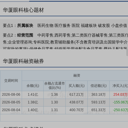
华厦眼科核心题材
要点1：
所属板块
医药生物 医疗服务 医院 福建板块 破发股 小盘价值 
要点2：
经营范围
中药零售;西药零售;第二类医疗器械零售;第三类医
售;企业管理咨询;专科医院;教育辅助服务(不含教育培训及出国留学中
可审批的事项);保健食品零售;特殊医学用途配方食品零售;婴幼儿配方
售。
华厦眼科融资融券
要点3：
眼科医疗服务
作为国内大型眼科医疗连锁集团，华厦眼科始终
命，秉承“责任、关怀、创新、共赢”的核心价值观，面向广大公众提
融资
与眼肿瘤、眼外伤在内的眼科八大亚专科及眼视光专科。
交易时间
余额占流通市
余额(元)
买入额(元)
偿还额(元)
净买入(元
值比(%)
要点4：
眼科医疗服务行业
近年来，在国家战略及政策的引导下，我
2026-08-06
1.41亿
1.36
617.21万
363.18万
254.03万
眼科医疗服务需求持续增长，为眼科医疗行业企业特别是非公医疗机构提
2026-08-05
眼科门急诊人次从2015年的0.98亿人次增至1.60亿人次，眼科专科
1.38亿
1.30
438.07万
593.13万
-155.06
眼科执业医生数量稳步攀升。根据弗若斯特沙利文发布的《2024全球视光市
2026-08-04
1.40亿
1.31
400.70万
651.33万
-250.63
家，年均复合增长率为14.8%。其中，民营眼科专科医院从2019年的89
经济及社会办医发展，不断优化社会办医环境，鼓励发展专业性医院管