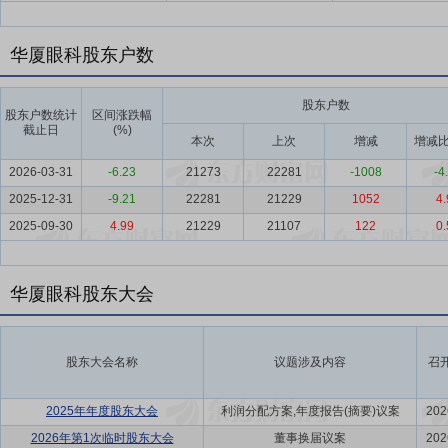
华厦眼科股东户数
股东户数
股东户数统计
区间涨跌幅
截止日
(%)
本次
上次
增减
增减比
2026-03-31
-6.23
21273
22281
-1008
-4
2025-12-31
-9.21
22281
21229
1052
4.
2025-09-30
4.99
21229
21107
122
0.
华厦眼科股东大会
股东大会名称
议题涉及内容
召
2025年年度股东大会
利润分配方案,年度报告(摘要)议案
202
2026年第1次临时股东大会
董事换届议案
202