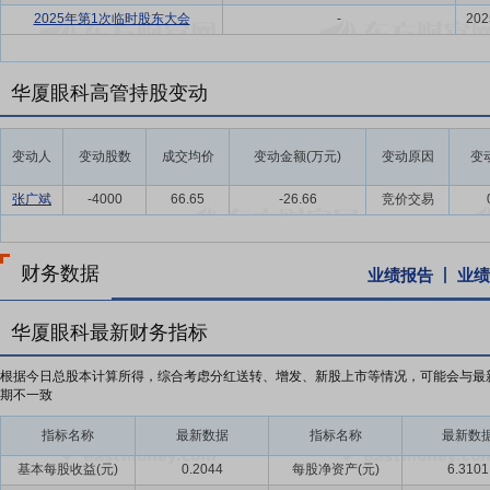
2025年第1次临时股东大会
-
202
华厦眼科高管持股变动
变动人
变动股数
成交均价
变动金额(万元)
变动原因
变
张广斌
-4000
66.65
-26.66
竞价交易
财务数据
业绩报告
业绩
华厦眼科最新财务指标
根据今日总股本计算所得，综合考虑分红送转、增发、新股上市等情况，可能会与最
期不一致
指标名称
最新数据
指标名称
最新数
基本每股收益(元)
0.2044
每股净资产(元)
6.3101