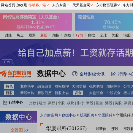
网站首页
加收藏
移动客户端
东方财富
天天基金网
东方财富证券
东方
财经
焦点
股票
新股
期指
期权
行情
数据
全球
美股
港股
数据中心
全球财经快讯
行情中
特色
龙虎榜单
融资融券
股权质押
大宗交易
机构调研
期指持仓
公告
新股
新股申购
新股日历
新股上会
资金
大盘资金
个股资金
板块
行情中心
指数
|
期指
|
期权
|
个股
|
板块
|
排行
|
新股
|
基金
|
港股
|
美股
|
期货
|
外汇
|
黄金
|
自选股
|
自选基金
东方财富网
>
数据中心
>
股票回购
>
华厦眼科
> 华厦眼科
华厦眼科(301267)
最新价
-
涨跌
-
涨跌
全景图