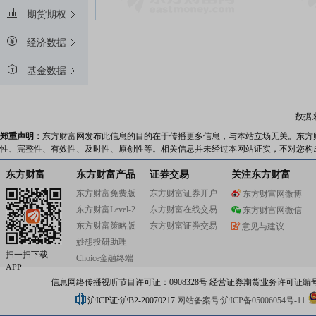
期货期权
经济数据
基金数据
数据
郑重声明：
东方财富网发布此信息的目的在于传播更多信息，与本站立场无关。东方
性、完整性、有效性、及时性、原创性等。相关信息并未经过本网站证实，不对您构
东方财富
东方财富产品
证券交易
关注东方财富
东方财富免费版
东方财富证券开户
东方财富网微博
东方财富Level-2
东方财富在线交易
东方财富网微信
东方财富策略版
东方财富证券交易
意见与建议
妙想投研助理
扫一扫下载
Choice金融终端
APP
信息网络传播视听节目许可证：0908328号 经营证券期货业务许可证编号：91310
沪ICP证:沪B2-20070217
网站备案号:沪ICP备05006054号-11