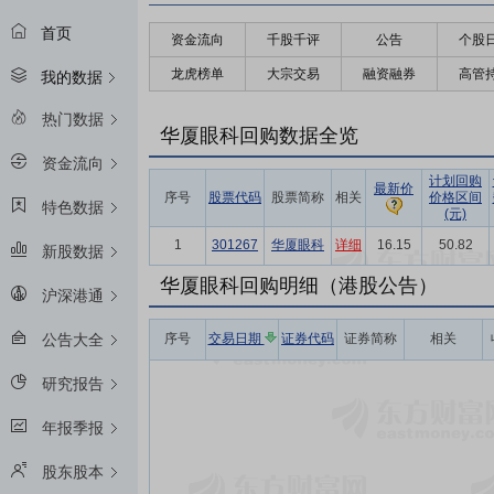
首页
资金流向
千股千评
公告
个股
龙虎榜单
大宗交易
融资融券
高管
我的数据
热门数据
华厦眼科回购数据全览
资金流向
计划回购
最新价
序号
股票代码
股票简称
相关
价格区间
特色数据
(元)
1
301267
华厦眼科
详细
16.15
50.82
新股数据
华厦眼科回购明细（港股公告）
沪深港通
序号
交易日期
证券代码
证券简称
相关
公告大全
研究报告
年报季报
股东股本