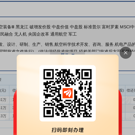
业绩报表
空装备Ⅲ 黑龙江 破增发价股 中盘价值 中盘股 标准普尔 富时罗素 MSCI中国
股东户数
 军民融合 无人机 央国企改革 通用航空 军工
发、设计、研制、生产、销售,航空科学技术开发、咨询、服务,机电产品
贸部批准文件执行)。(依法须经批准的项目,经相关部门批准后方可开展
机、航空转包生产、客户化服务
中直股份作为我国直升机产业的专业化
达”的产品理念，研发制造多型不同吨位、满足各类用途的各领域直升机，以
资
融券
及零部件制造、通用飞机、航空转包生产和客户化服务等多领域，成为国
服务，同时公司也是低空经济发展中的航空高科技核心骨干企业。
(元)
偿还额(元)
净买入(元)
余额(元)
余量(万股)
卖出量(万股)
偿还
31万
1524.53万
953.79万
715.13万
27.15
0.17
0
备制造业是现代大国博弈、强国争雄的高端平台，是维护国家安全的战略
工作报告，进一步强调要“培育壮大新兴产业、未来产业，开展新技术新产品
41万
3104.47万
-1095.06万
716.25万
27.10
0.14
0
策层面推动低空经济发展的预期明显加快，标志着低空经济正从“积极培育”
13万
1585.86万
-7333.00
729.16万
27.34
0.52
动低空经济高质量发展的战略导向。2025年10月，党的二十届四中全
出要“加快新能源、新材料、航空航天、低空经济等战略性新兴产业集群