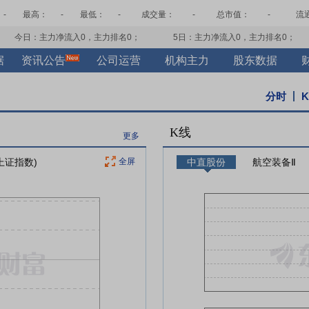
-
最高：
-
最低：
-
成交量：
-
总市值：
-
流
今日：主力净流入
0
，主力排名
0
；
5日：主力净流入
0
，主力排名
0
；
据
资讯公告
公司运营
机构主力
股东数据
分时
K线
更多
上证指数)
全屏
中直股份
航空装备Ⅱ