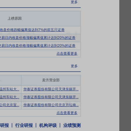
势基础上，加快实施新能源飞行器等新产品
更多
上榜原因
生产协同联动机制，通过科学制定生产计
险管控能力，推动重点产品高质量生产和交
收盘价格跌幅偏离值达到7%的前五只证券
撑体系。
个交易日内收盘价格涨幅偏离值累计达到20%的证券
建设、直升机产能提升等项目，聚焦数智航空
个交易日内收盘价格涨幅偏离值累计达到20%的证券
，延续公司在行业内智能制造方向与科技创新
点击查看更多
建设，把握低空经济产业发展机遇期，深化民
高质量发展。
更多
机发展平台为载体，以产品竞争力提升工程为
部
卖方营业部
动AC352搜救机研制及构型拓展取得突破，
等方面实现相当或超越对标机型。
州车站大...
华泰证券股份有限公司天津东丽开...
州车站大...
华泰证券股份有限公司天津东丽开...
交易预案(修订稿)。本次交易由发行股份购
0.79%的股权,拟向航空工业集团发行股份
司北京宣...
华泰证券股份有限公司北京月坛南...
充上市公司和标的公司流动资金或偿还债务、
点击查看更多
到位之前,上市公司可根据实际情况以自筹
研报
行业研报
机构评级
业绩预测