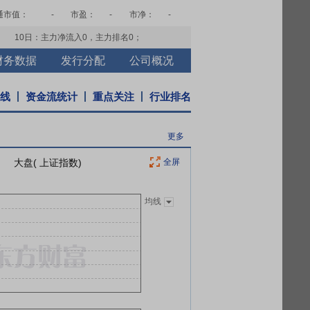
通市值：
-
市盈：
-
市净：
-
10日：主力净流入
0
，主力排名
0
；
财务数据
发行分配
公司概况
K线
资金流统计
重点关注
行业排名
更多
大盘( 上证指数)
全屏
均线