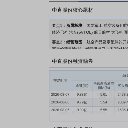
中直股份核心题材
要点1：
所属板块
国防军工 航空装备Ⅱ 航
经济 飞行汽车(eVTOL) 航天航空 大飞机
要点2：
经营范围
航空产品及零配件的开
审批的项目除外)。经营进出口业务(按外经
许可证件为准)
中直股份融资融券
要点3：
直升机整机及零部件制造、通用飞
现代化工业企业，秉持“扶摇直上，无所不
融
结构合理，产品谱系齐全，涉足直升机整机
交易时间
余额占流通市
类客户和消费者提供有竞争力的航空产品与
余额(元)
买入额
值比(%)
2026-08-07
9.88亿
5.61
2478.
要点4：
先进航空装备制造业
先进航空装
2026-08-06
2025年，“低空经济”再次被写入政府
9.79亿
5.54
2009.
济等新兴产业安全健康发展”。这体现出政
2026-08-05
9.90亿
5.55
1585.
应用作为首要着力点，凸显以“场景牵引”推
会发展第十五个五年规划的建议》，明确提