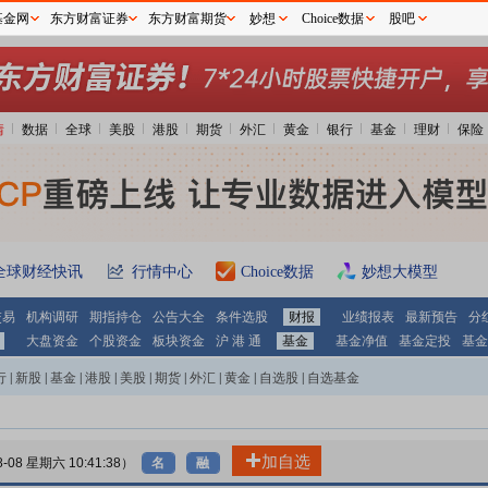
基金网
东方财富证券
东方财富期货
妙想
Choice数据
股吧
情
数据
全球
美股
港股
期货
外汇
黄金
银行
基金
理财
保险
全球财经快讯
行情中心
Choice数据
妙想大模型
交易
机构调研
期指持仓
公告大全
条件选股
财报
业绩报表
最新预告
分
大盘资金
个股资金
板块资金
沪 港 通
基金
基金净值
基金定投
基金
行
|
新股
|
基金
|
港股
|
美股
|
期货
|
外汇
|
黄金
|
自选股
|
自选基金
加自选
8-08 星期六 10:41:38）
名
融