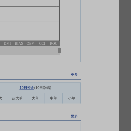
R
DMI
BIAS
OBV
CCI
ROC
更多
10日资金
(10日涨幅
)
力
超大单
大单
中单
小单
更多