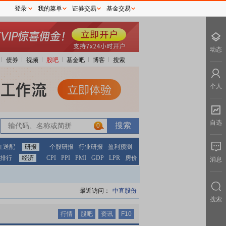
登录
我的菜单
证券交易
基金交易
动态
债券
视频
股吧
基金吧
博客
搜索
个人
自选
0
0
红送配
研报
个股研报
行业研报
盈利预测
排行
经济
CPI
PPI
PMI
GDP
LPR
房价
消息
最近访问：
中直股份
搜索
行情
股吧
资讯
F10