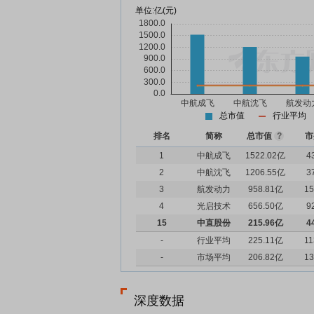
单位:
亿(元)
总市值
行业平均
排名
简称
总市值
?
市
1
中航成飞
1522.02亿
4
2
中航沈飞
1206.55亿
3
3
航发动力
958.81亿
15
4
光启技术
656.50亿
9
15
中直股份
215.96亿
4
-
行业平均
225.11亿
11
-
市场平均
206.82亿
13
深度数据