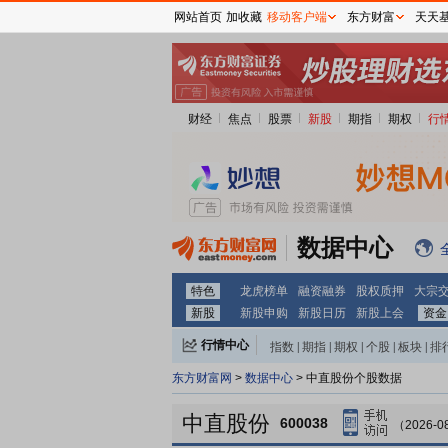
网站首页
加收藏
移动客户端
东方财富
天天
财经
焦点
股票
新股
期指
期权
行
数据中心
特色
龙虎榜单
融资融券
股权质押
大宗
新股
新股申购
新股日历
新股上会
资金
行情中心
指数
|
期指
|
期权
|
个股
|
板块
|
排
东方财富网
>
数据中心
> 中直股份个股数据
中直股份
600038
（2026-0