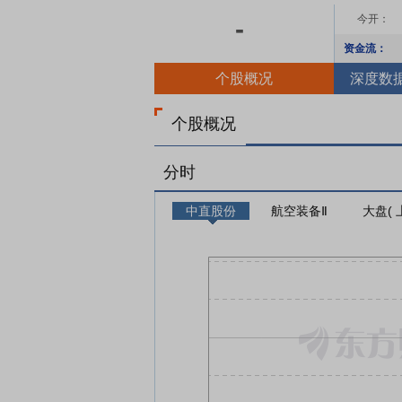
今开：
-
资金流：
个股概况
深度数
个股概况
分时
中直股份
航空装备Ⅱ
大盘( 