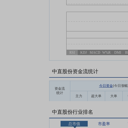
RSI
KDJ
MACD
W%R
DMI
B
中直股份资金流统计
今日资金
(今日涨幅
资金流
统计
主力
超大单
大单
中直股份行业排名
总市值
市盈率