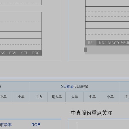
RSI
KDJ
MACD
W%
IAS
OBV
CCI
ROC
)
5日资金
(5日涨幅
)
中单
小单
主力
超大单
大单
中单
小单
主
中直股份重点关注
市净率
ROE