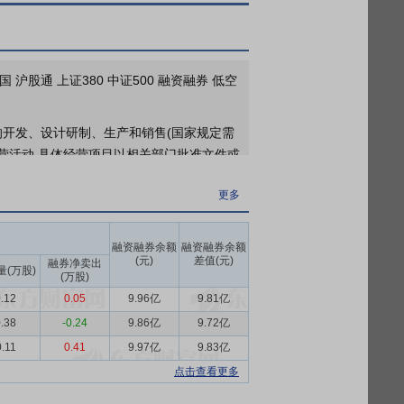
更多
2026年一季报归属净利润3785万元，同比下降81.26%，基本每股收益0.0462元
 沪股通 上证380 中证500 融资融券 低空
更多
2026年04月28日公布截止2026年03月31日股东户数58204户，比上期减少2895户
的开发、设计研制、生产和销售(国家规定需
经营活动,具体经营项目以相关部门批准文件或
更多
上市公司，也是致力于高端航空产品制造的
及运12和运12F系列通用飞机。公司产品
融资融券余额
融资融券余额
内领先的直升机整机及零部件供应商。为各
(元)
差值(元)
融券净卖出
量(万股)
(万股)
.12
0.05
9.96亿
9.81亿
性产业，是国家综合国力的重要组成部分。
大规模应用示范行动，推动商业航空、低空经
.38
-0.24
9.86亿
9.72亿
迈向“培育壮大”阶段，并将新场景的大规模
0.11
0.41
9.97亿
9.83亿
会审议通过《中共中央关于制定国民经济和社
点击查看更多
发展”，进一步从国家战略层面确立了低空经