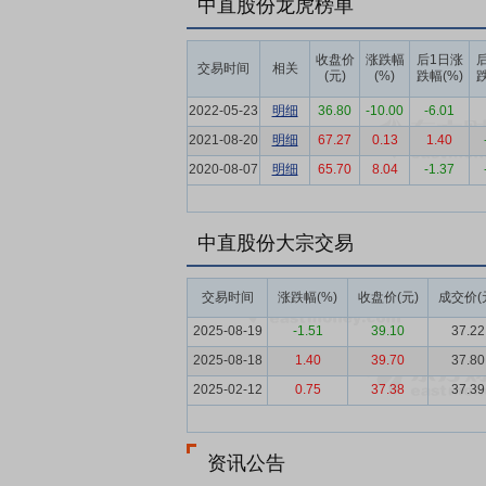
中直股份龙虎榜单
济的重要地位。公司作为国内直升机产业领
研发，进一步开发低空市场应用，更好服务
收盘价
涨跌幅
后1日涨
交易时间
相关
要点5：
精准科学的生产管理体系
公司构
(元)
(%)
跌幅(%)
跌
划、合理平衡生产资源，提升全寿命、全过
2022-05-23
明细
36.80
-10.00
-6.01
付。聚焦五大核心产业个性化要素，进一步
2021-08-20
明细
67.27
0.13
1.40
要点6：
智能制造与科技创新优势
公司通
2020-08-07
明细
65.70
8.04
-1.37
能力体系建设，构建了“以装配集成为核心
的优势。同时，公司将持续聚焦民用航空高
机发展，后续在新型号研发、研发人员队伍
中直股份大宗交易
要点7：
产品竞争力提升工程
公司持续开
交易时间
涨跌幅(%)
收盘价(元)
成交价(
抓手，持续提升AC332、AC352直升机
深入推进产品竞争力提升工程，优化产品细
2025-08-19
-1.51
39.10
37.22
2025-08-18
1.40
39.70
37.80
要点8：
发行股份购买资产并募集配套资金
买资产及募集配套资金两部分组成,上市公司
2025-02-12
0.75
37.38
37.39
购买其持有的昌飞集团7.57%的股权、哈
标的公司相关项目建设等。募集配套资金具
资讯公告
资金先行支付,待募集资金到位后再予以置