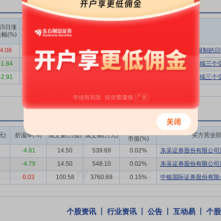
军企业，为开拓创新场景使用需求，在充分发挥现有直升机装备谱系化优
经济社会高质量发展。
上榜营业
上榜营业
上榜营业
后5日涨
后10日涨
部买入合
部卖出合
部买卖净
建一体统筹、精准科学的生产管理体系，完善生产管理模式，建立上下游
幅(%)
跌幅(%)
计(万)
计(万)
额合计(万)
程、全系统、全要素管理专业化水平，有效强化供应链管理能力和项目风
4.08
11.44
8716.87
9046.77
-329.90
有价格涨跌幅限制的日
确定目标路径和专项行动方案，筑牢横向到边、纵向到底的中长期规划支
-1.84
-15.40
64823.75
47562.74
17261.01
非ST、*ST和S证券连续三
过重大资产重组募集配套资金30亿元用于新型直升机与无人机研发能力
-2.91
-8.44
50586.03
43030.89
7555.14
非ST、*ST和S证券连续三
、以零部件精准制造为支撑、以数字化技术应用为基础”的制造技术体系
质量发展的决策部署，坚持“创新、装备、产业、能力和管理”五大体系
建设方面持续加大力度，进一步提升公司的研发创新能力，推动航空工业
展型号研制和产品性能提升工作，以AC系列直升机为核心，以民用直升
成交额/流通
元)
折溢率(%)
成交量(万股)
成交额(万元)
买方营业
等核心产品竞争力。重点打造AC332明星产品，打造形成精品民机品牌；推
市值(%)
节，持续提升竞争力，在性能、功能、可靠性、维护性、成本控制、服务
-4.81
14.50
539.69
0.02%
东吴证券股份有限公司温
-4.79
14.50
548.10
0.02%
东吴证券股份有限公司温
2023年3月16日公司对外发布发行股份购买资产并募集配套资金暨关联
拟向中航科工发行股份购买其持有的昌飞集团92.43%的股权、哈飞集团8
0.03
100.58
3760.69
0.15%
中银国际证券股份有限公
飞集团19.21%的股权。本次募集配套资金拟用于本次交易相关费用、补
体用途及金额将在重组报告书中予以披露。在本次发行股份募集配套资金
个股资讯
行业资讯
公告
互动易
个股
换。