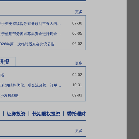
更多
07-30
中直股份:中航直升机股份有限公司关于变更持续督导财务顾问主办人的公告
06-05
中直股份:中航直升机股份有限公司关于使用部分闲置募集资金进行现金管理到期赎回的公告
06-02
026年第一次临时股东会决议公告
研报
更多
04-02
开拓
10-31
2025年三季报点评：收入短期承压但利润结构优化、现金流改善、订单能见度提升
09-03
经济发展战略
证券投资
长期股权投资
委托理财
更多