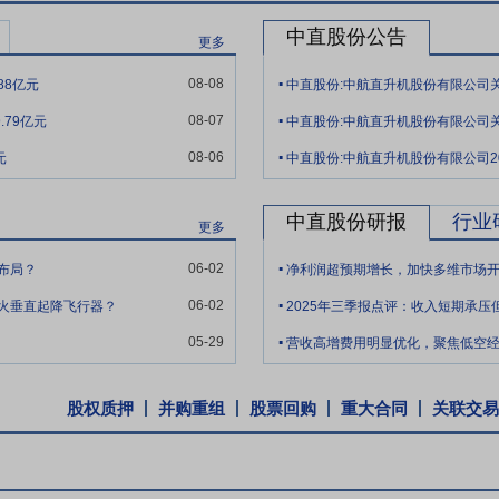
中直股份公告
更多
.
08-08
88亿元
.
08-07
.79亿元
.
08-06
元
中直股份:中航直升机股份有限公司2
中直股份研报
行业
更多
.
06-02
布局？
净利润超预期增长，加快多维市场
.
06-02
火垂直起降飞行器？
.
05-29
营收高增费用明显优化，聚焦低空
股权质押
并购重组
股票回购
重大合同
关联交易