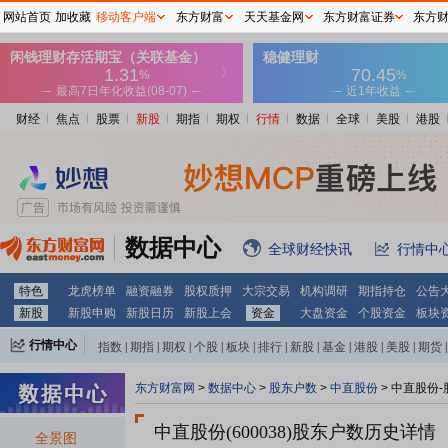
网站首页
加收藏
移动客户端
东方财富
天天基金网
东方财富证券
东方
财经
焦点
股票
新股
期指
期权
行情
数据
全球
美股
港股
数据中心
全球财经快讯
行情中
特色
龙虎榜单
融资融券
股权质押
大宗交易
机构调研
期指持仓
公告
新股
新股申购
新股日历
新股上会
资金
大盘资金
个股资金
板块
行情中心
指数
|
期指
|
期权
|
个股
|
板块
|
排行
|
新股
|
基金
|
港股
|
美股
|
期货
|
外汇
|
黄金
|
自选股
|
自选基金
东方财富网
>
数据中心
>
股东户数
>
中直股份
>
中直股份-
中直股份(600038)
股东户数历史详情
全景图