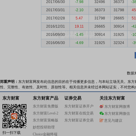
2017/06/30
-7.98
32496
36373
-3
2017/03/31
-2.10
36373
31798
45
2017/02/28
5.47
31798
26665
51
2016/12/31
19.11
26665
30914
-4
2016/09/30
-1.45
30914
31925
-1
2016/06/30
-4.69
31925
32324
-3
数据
郑重声明：
东方财富网发布此信息的目的在于传播更多信息，与本站立场无关。东方
性、完整性、有效性、及时性、原创性等。相关信息并未经过本网站证实，不对您构
东方财富
东方财富产品
证券交易
关注东方财富
东方财富免费版
东方财富证券开户
东方财富网微博
东方财富Level-2
东方财富在线交易
东方财富网微信
东方财富策略版
东方财富证券交易
意见与建议
妙想投研助理
扫一扫下载
Choice金融终端