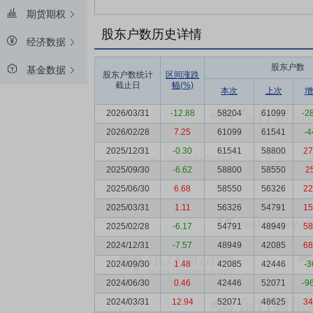
期货期权
股东户数历史详情
经济数据
股东户数
基金数据
股东户数统计
区间涨跌
截止日
幅(%)
本次
上次
增
2026/03/31
-12.88
58204
61099
-2
2026/02/28
7.25
61099
61541
-4
2025/12/31
-0.30
61541
58800
27
2025/09/30
-6.62
58800
58550
2
2025/06/30
6.68
58550
56326
22
2025/03/31
1.11
56326
54791
15
2025/02/28
-6.17
54791
48949
58
2024/12/31
-7.57
48949
42085
68
2024/09/30
1.48
42085
42446
-3
2024/06/30
0.46
42446
52071
-9
2024/03/31
12.94
52071
48625
34