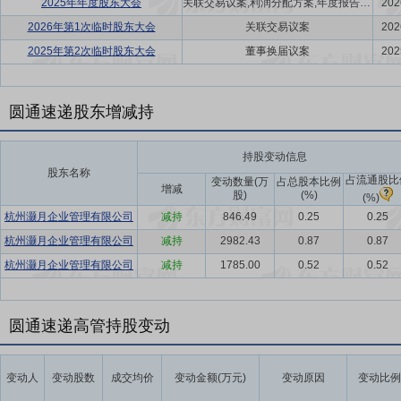
2025年年度股东大会
关联交易议案,利润分配方案,年度报告(摘要)议案
202
2026年第1次临时股东大会
关联交易议案
202
2025年第2次临时股东大会
董事换届议案
202
圆通速递股东增减持
持股变动信息
股东名称
占流通股比
变动数量(万
占总股本比例
增减
股)
(%)
(%)
杭州灏月企业管理有限公司
减持
846.49
0.25
0.25
杭州灏月企业管理有限公司
减持
2982.43
0.87
0.87
杭州灏月企业管理有限公司
减持
1785.00
0.52
0.52
圆通速递高管持股变动
变动人
变动股数
成交均价
变动金额(万元)
变动原因
变动比例