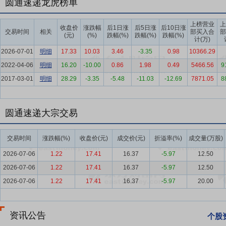
圆通速递龙虎榜单
要点7：
数字化、智能化领先优势
现阶段，智慧物流已成为快递物流
投入，凝聚具备创新精神和工匠精神的专业研发团队，集聚整合创新资
上榜营业
上
收盘价
涨跌幅
后1日涨
后5日涨
后10日涨
交易时间
相关
部买入合
部
要点8：
自有航空优势
(元)
2015年10月，公司全资子公司圆通航空正
(%)
跌幅(%)
跌幅(%)
跌幅(%)
计(万)
际、国内航空货运市场的蓬勃发展，深入开拓优质航线，航线范围已基
2026-07-01
明细
17.33
10.03
3.46
-3.35
0.98
10366.29
快递物流市场竞争、打造全球供应链奠定了坚实基础。同时，公司充分
2022-04-06
明细
16.20
-10.00
0.86
1.98
0.49
5466.56
9
内外客户提供国际快递、航空货运及供应链等综合物流服务，进一步提
2017-03-01
明细
28.29
-3.35
-5.48
-11.03
-12.69
7871.05
8
要点9：
品牌优势
公司专注快递主业，“圆通”品牌以优质的产品及服
务，深化落实服务质量战略，致力于将服务质量培育为公司的核心竞争
圆通速递大宗交易
递协会副会长单位、上海市交通运输行业协会物流分会副会长单位、中
略联盟副理事长单位。报告期内，公司积极加强能力建设，承担社会责任，荣获
企业500强”“2025中国服务业民营企业100强”“全国残疾人工作先
交易时间
涨跌幅(%)
收盘价(元)
成交价(元)
折溢率(%)
成交量(万股)
2026-07-06
1.22
17.41
16.37
-5.97
12.50
要点10：
拟4.5亿元增资浙江驿栈
2018年5月29日公告,公司拟
全资子公司浙江驿栈合计增资31.67亿元,其中公司增资4.5亿元,持股占
2026-07-06
1.22
17.41
16.37
-5.97
12.50
2026-07-06
1.22
17.41
16.37
-5.97
20.00
要点11：
合资设立青鹬投资 拓展跨境物流
2018年6月26日公告
际机场高端物流中心发展项目,三方拟共同在香港投资设立青鹬投资。各方
亿港元、7.7亿港元、3.08亿港元,并分别持有合资公司51%、35%、1
资讯公告
个股
要点12：
联合中标香港机场高端物流中心项目
2018年6月6日公