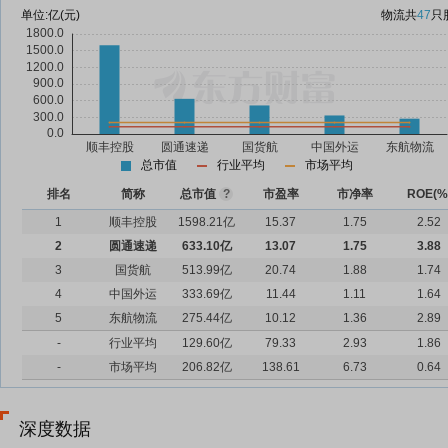
单位:
亿(元)
物流
共
47
只
总市值
行业平均
市场平均
排名
简称
总市值
?
市盈率
市净率
ROE(%
1
顺丰控股
1598.21亿
15.37
1.75
2.52
2
圆通速递
633.10亿
13.07
1.75
3.88
3
国货航
513.99亿
20.74
1.88
1.74
4
中国外运
333.69亿
11.44
1.11
1.64
5
东航物流
275.44亿
10.12
1.36
2.89
-
行业平均
129.60亿
79.33
2.93
1.86
-
市场平均
206.82亿
138.61
6.73
0.64
深度数据