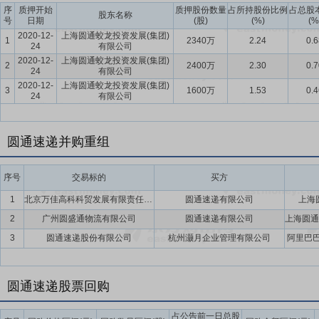
序
质押开始
质押股份数量
占所持股份比例
占总股
股东名称
号
日期
(股)
(%)
(%
2020-12-
上海圆通蛟龙投资发展(集团)
1
2340万
2.24
0.6
24
有限公司
2020-12-
上海圆通蛟龙投资发展(集团)
2
2400万
2.30
0.7
24
有限公司
2020-12-
上海圆通蛟龙投资发展(集团)
3
1600万
1.53
0.4
24
有限公司
圆通速递并购重组
序号
交易标的
买方
1
北京万佳高科科贸发展有限责任公司
圆通速递有限公司
上海
2
广州圆盛通物流有限公司
圆通速递有限公司
3
圆通速递股份有限公司
杭州灏月企业管理有限公司
阿里巴巴
圆通速递股票回购
占公告前一日总股