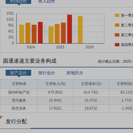
利润趋势
收入趋势
第一季
第二季
第三季
第四季
圆通速递主要业务构成
统计截止日期：
2025-
按产品分
按行业分
按地区分
主营构成
主营收入(元)
主营成本(元)
主营利润(
国内时效产品
675.85亿
613.73亿
62.12
货代服务
22.84亿
21.07亿
1.77亿
航空业务
17.61亿
18.87亿
-1.26亿
发行分配