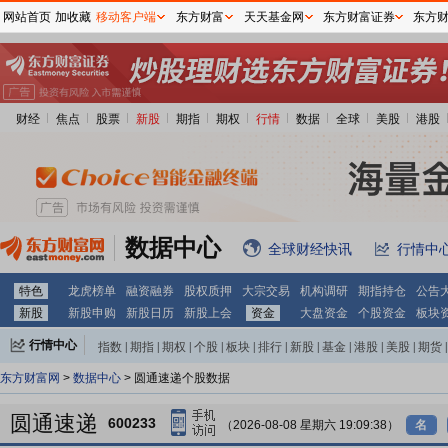
网站首页
加收藏
移动客户端
东方财富
天天基金网
东方财富证券
东方
财经
焦点
股票
新股
期指
期权
行情
数据
全球
美股
港股
数据中心
全球财经快讯
行情中
特色
龙虎榜单
融资融券
股权质押
大宗交易
机构调研
期指持仓
公告
新股
新股申购
新股日历
新股上会
资金
大盘资金
个股资金
板块
行情中心
指数
|
期指
|
期权
|
个股
|
板块
|
排行
|
新股
|
基金
|
港股
|
美股
|
期货
|
外汇
|
黄金
|
自选股
|
自选基金
东方财富网
>
数据中心
> 圆通速递个股数据
圆通速递
600233
（2026-08-08 星期六 19:09:38）
名