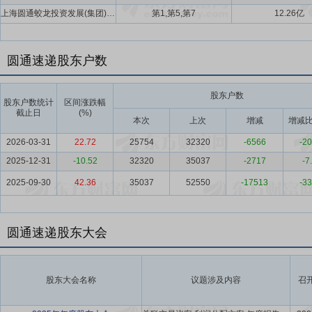
上海圆通蛟龙投资发展(集团)有限公司,喻会蛟,张小娟
第1,第5,第7
12.26亿
圆通速递股东户数
股东户数
股东户数统计
区间涨跌幅
截止日
(%)
本次
上次
增减
增减比
2026-03-31
22.72
25754
32320
-6566
-20
2025-12-31
-10.52
32320
35037
-2717
-7
2025-09-30
42.36
35037
52550
-17513
-33
圆通速递股东大会
股东大会名称
议题涉及内容
召