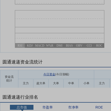
RSI
KDJ
MACD
W%R
DMI
BIAS
OBV
CCI
ROC
圆通速递资金流统计
今日资金
(今日涨幅
)
资金流
统计
主力
超大单
大单
中单
小单
主力
圆通速递行业排名
总市值
市盈率
市净率
ROE