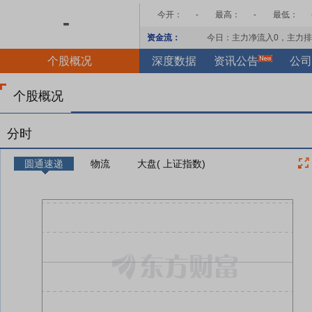
今开：
-
最高：
-
最低：
-
资金流：
今日：主力净流入
0
，主力排
个股概况
深度数据
资讯公告
公司
个股概况
分时
圆通速递
物流
大盘( 上证指数)