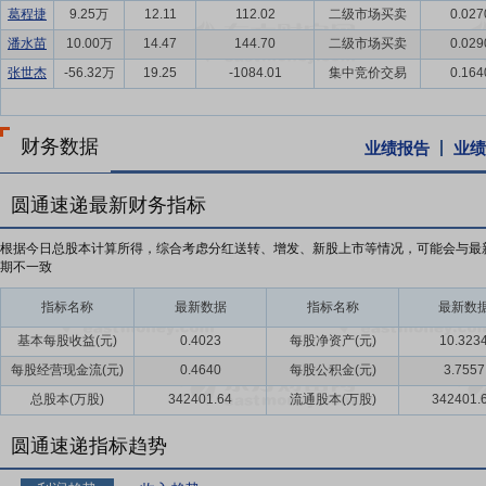
葛程捷
9.25万
12.11
112.02
二级市场买卖
0.027
潘水苗
10.00万
14.47
144.70
二级市场买卖
0.029
张世杰
-56.32万
19.25
-1084.01
集中竞价交易
0.164
财务数据
业绩报告
业绩
圆通速递最新财务指标
根据今日总股本计算所得，综合考虑分红送转、增发、新股上市等情况，可能会与最
期不一致
指标名称
最新数据
指标名称
最新数
基本每股收益(元)
0.4023
每股净资产(元)
10.323
每股经营现金流(元)
0.4640
每股公积金(元)
3.7557
总股本(万股)
342401.64
流通股本(万股)
342401.
圆通速递指标趋势