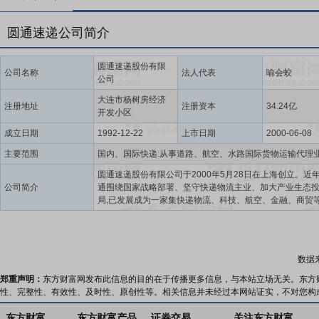
圆通速递公司简介
圆通速递股份有限
公司名称
法人代表
喻会蛟
公司
大连市杨树房经济
注册地址
注册资本
34.24亿
开发小区
成立日期
1992-12-22
上市日期
2000-06-08
主要范围
圆通速递股份有限公司于2000年5月28日在上海创立。近年
公司简介
通围绕国家战略部署、坚守快递物流主业、加大产业生态
局,已发展成为一家集快递物流、科技、航空、金融、商贸
体的综合性国际供应链集成商。圆通始终坚持“客户要求,圆
命”的宗旨,以人为本,一切以市场客户体验为中心,为客户创造
以“中国人的快递,世界因我们触手可得”为追求,致力于提供“
快速、便捷、可靠、科技”的服务,打造品质圆通、科技圆通
数据
圆通、德善圆通,构建圆通供应链网络生态命运共同体。圆
“圆通速递”(600233)与“圆通国际快递”(06123.HK)两家上
郑重声明：
东方财富网发布此信息的目的在于传播更多信息，与本站立场无关。东方
司,。圆通在18个国家和地区设立50多个分公司及办事处,
性、完整性、有效性、及时性、原创性等。相关信息并未经过本网站证实，不对您构
盖6大洲、150多个国家和地区,拥有19条国际航线,国际仓
超过45万平方米,在近90个海内外口岸拥有关务能力。圆通
东方财富
东方财富产品
证券交易
关注东方财富