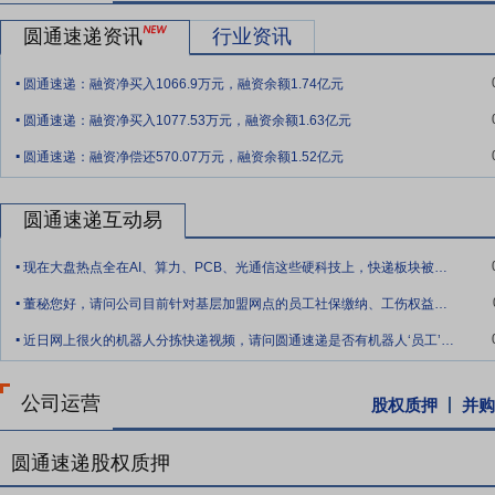
理联合体(由菜鸟沈阳、顺汇发展、香港翠柏按照51%、35%及14%
圆通速递资讯
行业资讯
土地面积共52,543平方米,拟规划建设多层的现代化空运物流中心,预
.
公司,由合资公司通过自筹资金并按照香港机管局招标要求建设、运营
圆通速递：融资净买入1066.9万元，融资余额1.74亿元
.
圆通速递：融资净买入1077.53万元，融资余额1.63亿元
.
圆通速递：融资净偿还570.07万元，融资余额1.52亿元
圆通速递互动易
.
现在大盘热点全在AI、算力、PCB、光通信这些硬科技上，快递板块被资金抛弃。圆通
.
董秘您好，请问公司目前针对基层加盟网点的员工社保缴纳、工伤权益保障，建立了哪些监
.
近日网上很火的机器人分拣快递视频，请问圆通速递是否有机器人‘员工’？智能化分拣是
公司运营
股权质押
并购
圆通速递股权质押