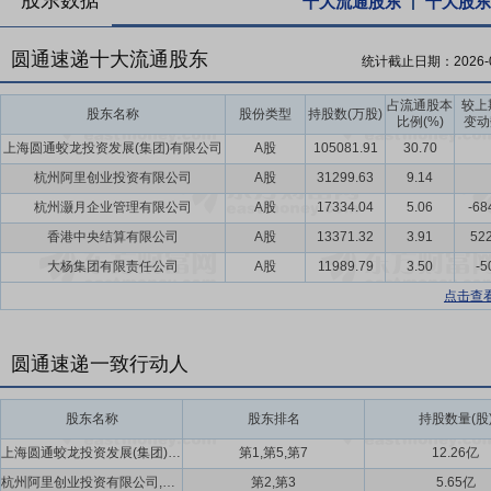
股东数据
十大流通股东
十大股东
圆通速递十大流通股东
统计截止日期：
2026-
占流通股本
较上
股东名称
股份类型
持股数(万股)
比例(%)
变动
上海圆通蛟龙投资发展(集团)有限公司
A股
105081.91
30.70
杭州阿里创业投资有限公司
A股
31299.63
9.14
杭州灏月企业管理有限公司
A股
17334.04
5.06
-68
香港中央结算有限公司
A股
13371.32
3.91
522
大杨集团有限责任公司
A股
11989.79
3.50
-5
点击查
圆通速递一致行动人
股东名称
股东排名
持股数量(股
上海圆通蛟龙投资发展(集团)有限公司,喻会蛟,张小娟
第1,第5,第7
12.26亿
杭州阿里创业投资有限公司,杭州灏月企业管理有限公司
第2,第3
5.65亿