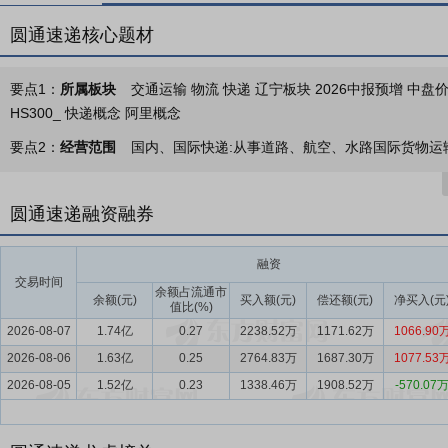
圆通速递核心题材
要点1：
所属板块
交通运输 物流 快递 辽宁板块 2026中报预增 中盘价
HS300_ 快递概念 阿里概念
要点2：
经营范围
国内、国际快递:从事道路、航空、水路国际货物运输
要点3：
快递服务
公司是国内领先的综合性快递物流运营商，以自营
发展，积极布局物流生态，深化拓展国际市场，围绕客户需求提供国内
圆通速递融资融券
要点4：
快递行业
2025年，快递行业发展稳中有进、持续向好，业
色发展成效显现，逐步迈入高质量发展阶段。国家邮政局数据显示，2025
融资
交易时间
1.5万亿元，同比增长6.5%。行业内主要服务企业强化科技赋能，
余额占流通市
余额(元)
买入额(元)
偿还额(元)
净买入(元
值比(%)
要点5：
运营模式优势
公司搭建了完善的与合作伙伴和谐共生的快递
2026-08-07
1.74亿
0.27
2238.52万
1171.62万
1066.90
对整体快递服务网络的管控平衡能力，同时可以根据行业动态及企业现
2026-08-06
1.63亿
0.25
2764.83万
1687.30万
1077.53
年来保持较强稳定性和较高灵活度的重要基础，近年来，公司强化精益
2026-08-05
1.52亿
0.23
1338.46万
1908.52万
-570.07
要点6：
网络覆盖优势
公司快递服务网络以高效管控的枢纽转运中心
并通过扁平化的加盟商及终端网络进行快递服务“最后一公里”的揽收