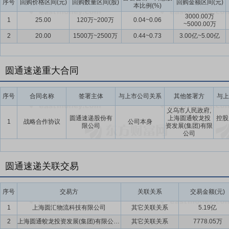
序号
回购价格区间(元)
回购数量区间(股)
回购金额区间(元)
本比例(%)
3000.00万
1
25.00
120万~200万
0.04~0.06
~5000.00万
2
20.00
1500万~2500万
0.44~0.73
3.00亿~5.00亿
圆通速递重大合同
序号
合同名称
签署主体
与上市公司关系
其他签署方
与上
义乌市人民政府,
圆通速递股份有
上海圆通蛟龙投
控股
1
战略合作协议
公司本身
限公司
资发展(集团)有限
公司
圆通速递关联交易
序号
交易方
关联关系
交易金额(元)
1
上海圆汇物流科技有限公司
其它关联关系
5.19亿
2
上海圆通蛟龙投资发展(集团)有限公司及其下属公司
其它关联关系
7778.05万