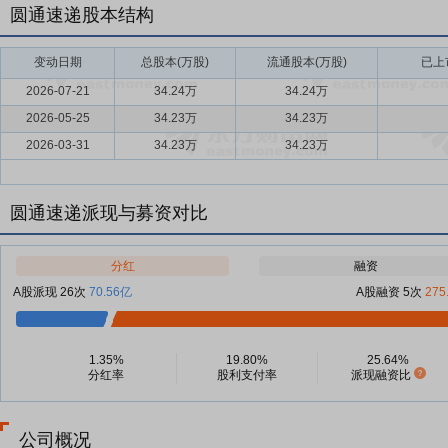
圆通速递股本结构
变动日期
总股本(万股)
流通股本(万股)
已上
2026-07-21
34.24万
34.24万
2026-05-25
34.23万
34.23万
2026-03-31
34.23万
34.23万
圆通速递派现与募资对比
分红
融资
A股派现 26次
70.56亿
A股融资 5次
275
1.35%
19.80%
25.64%
分红率
股利支付率
派现融资比
公司概况