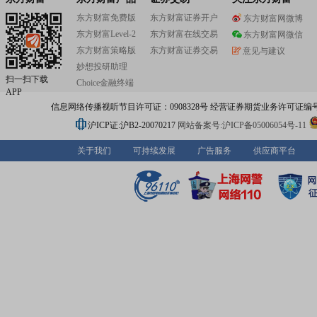
拥有分公司5000多家,服务网点和终端门店10万多个,各类
东方财富免费版
东方财富证券开户
东方财富网微博
心133个,服务网络已经实现全国31个省(区、市)县级以上
东方财富Level-2
东方财富在线交易
全覆盖。圆通国际化布局随着全球贸易走出去、随着华人
东方财富网微信
出去、随着跨境电商走出去,以信息流、包裹流、资金流、
东方财富策略版
东方财富证券交易
意见与建议
四流合一为目标,构建仓、干、线、配、关、技一体化的一
妙想投研助理
链路服务能力,通过“全球一张网”“天上一片云”“商贸一条链”
扫一扫下载
Choice金融终端
平台”,打造圆通综合性国际供应链生态体系。
APP
信息网络传播视听节目许可证：0908328号 经营证券期货业务许可证编号：91310
沪ICP证:沪B2-20070217
网站备案号:沪ICP备05006054号-11
关于我们
可持续发展
广告服务
供应商平台