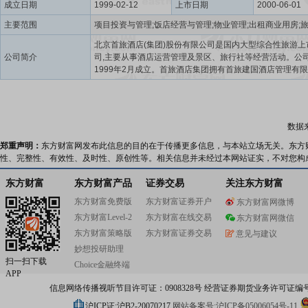
成立日期
1999-02-12
上市日期
2000-06-01
主要范围
北京首旅酒店(集团)股份有限公司是国内大型综合性旅游上
公司简介
司,主要从事酒店运营管理及景区、旅行社等经营活动。公
1999年2月成立。首旅酒店集团拥有首旅建国酒店管理有
司、北京首旅京伦酒店管理有限公司和北京欣燕都酒店连
公司三家酒店管理公司,管理着自五星级到经济型的各类酒店
余家,形成了高档、中档、经济型酒店品牌运营管理体系和
国的酒店经营网络。此外,首旅酒店集团还拥有北京神舟国
数据
社和海南南山5A级景区等企业。
郑重声明：
东方财富网发布此信息的目的在于传播更多信息，与本站立场无关。东方
性、完整性、有效性、及时性、原创性等。相关信息并未经过本网站证实，不对您构
东方财富
东方财富产品
证券交易
关注东方财富
东方财富免费版
东方财富证券开户
东方财富网微博
东方财富Level-2
东方财富在线交易
东方财富网微信
东方财富策略版
东方财富证券交易
意见与建议
妙想投研助理
扫一扫下载
Choice金融终端
APP
信息网络传播视听节目许可证：0908328号 经营证券期货业务许可证编号：91310
沪ICP证:沪B2-20070217
网站备案号:沪ICP备05006054号-11