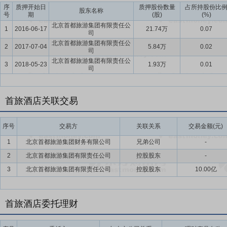
序
质押开始日
质押股份数量
占所持股份比
客房、智能前台、智能电视、智能洗衣房等标准化模块，同步提升了客
股东名称
号
期
(股)
(%)
店的全员在线、流程在线和知识在线，赋能集团“端到端”垂直化管理
北京首都旅游集团有限责任公
1
2016-06-17
21.74万
0.07
司
用。公司以数字化技术带动了组织管理提效，提高了组织执行的敏捷度。
北京首都旅游集团有限责任公
2
行业领先，以创新驱动产品体验升级、全域用户运营深化与酒店规模扩
2017-07-04
5.84万
0.02
司
北京首都旅游集团有限责任公
要点12：
国内行业率先推行ESG治理的国有控股上市公司
公司定期发
3
2018-05-23
1.93万
0.01
司
新的发展阶段推动公司高质量、可持续发展能力和整体实力，积极推动
传承，做强做优做大，以强烈的责任担当和积极的实践体现国有控股上
首旅酒店关联交易
采用环保装修快装材料等举措，打造绿色酒店标杆。
要点13：
参股上市公司
公司持有外运发展(600270)409.37万股(占0
序号
交易方
关联关系
交易金额(元)
要点14：
控股股东拟增持0.5%股份-2%股份
2020年2月10日公告
1
北京首都旅游集团财务有限公司
兄弟公司
-
行股份的0.5%,不超过公司已发行股份的2%。
2
北京首都旅游集团有限责任公司
控股股东
-
要点15：
挂牌转让燕京饭店20%股权,可获益1.26亿元
2018年5月
3
北京首都旅游集团有限责任公司
控股股东
10.00亿
出售,出售价格不低于14,866万元。如能顺利成交,预计将产生投资收益约1
要点16：
集团酒店资产证券化平台
根据集团确定的公司为酒店资产证
首旅酒店委托理财
品牌化，专业化经营的目标，公司一直在为重新启动再融资工作进行着