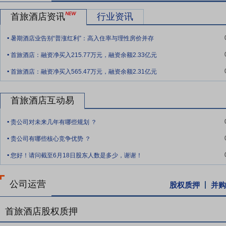
局。公司始终坚持内部培养为主、外部招募为辅的理念，持续打造“年轻
首旅酒店资讯
行业资讯
提升和高潜发展项目，采用训战一体的创新模式培养业务和管理人才，
.
岗位的技能水平和培训效率，保障了一线门店的运营和服务标准。这些
暑期酒店业告别“普涨红利”：高入住率与理性房价并存
式、体验多个维度持续发力，进一步夯实人才优势，为未来的业务发展
.
首旅酒店：融资净买入215.77万元，融资余额2.33亿元
要点10：
管理优势
酒店管理能力是构筑酒店行业竞争优势的关键因素
.
首旅酒店：融资净买入565.47万元，融资余额2.31亿元
化效益的专业管理体系，在产品研发、项目筹建、质检、采购、运营等
场需求迭代升级产品，并结合智能工具、AI技术等创新服务方式，形
品工艺、质量担保、成本控制、采购招标等多个环节进行了专业整合，
首旅酒店互动易
量完成，并借助标准化、数字化的质检验收流程，保障产品标准的一致
.
更具竞争力的价格,为加盟商提供更省心的采购服务。在酒店的日常运营
贵公司对未来几年有哪些规划 ？
.
户之声”）平台洞察宾客数据，赋能服务管理，提升宾客体验。公司将
贵公司有哪些核心竞争优势 ？
.
质的服务。
您好！请问截至6月18日股东人数是多少，谢谢！
要点11：
保持数字化建设的行业领先优势
公司拥有强大的面客系统、
提供了强大的IT系统支撑，持续巩固行业数字化领先优势，深度赋能门
公司运营
股权质押
并购
应用，实现智能查询、流量预测及智能调价、营销活动优化等多个功能
模化发展。同时，公司持续迭代算法技术，不断优化AI智能诊断体系
首旅酒店股权质押
工具。 用户运营方面，公司以数字化工具赋能全域用户生命周期运营，
全场景宾客体验升级能力，打造“预定-入住-离店”全链路数字化体验闭