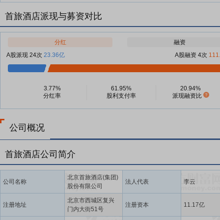
首旅酒店派现与募资对比
分红
融资
A股派现 24次
23.36亿
A股融资 4次
111
3.77%
61.95%
20.94%
分红率
股利支付率
派现融资比
公司概况
首旅酒店公司简介
北京首旅酒店(集团)
公司名称
法人代表
李云
股份有限公司
北京市西城区复兴
注册地址
注册资本
11.17亿
门内大街51号