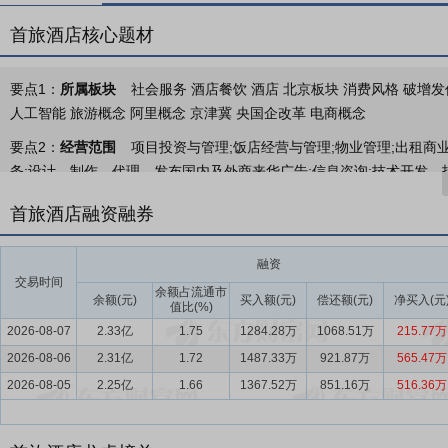
首旅酒店核心题材
要点1：
所属板块
社会服务 酒店餐饮 酒店 北京板块 消费风格 破增发
人工智能 旅游概念 阿里概念 京津冀 央国企改革 电商概念
要点2：
经营范围
项目投资与管理;饭店经营与管理;物业管理;出租商业
务;设计、制作、代理、发布国内及外商来华广告;信息咨询;技术开发、
服务;零售卷烟、雪茄烟;零售、出租音像制品;销售食品、书刊、二类普
首旅酒店融资融券
演、接待文艺演出;健身;棋;牌;台球;保龄球;旅游接洽;代客订购车票
的航空客运销售代理业务;销售百货、工艺美术品、日用品、服装鞋帽
融资
物业管理(含出租写字间);机动车公共停车场服务;举办展览;美术装饰;
交易时间
余额占流通市
要点3：
酒店运营、酒店管理
余额(元)
公司酒店业务包括酒店运营和酒店管理
买入额(元)
偿还额(元)
净买入(元
值比(%)
宿及相关服务取得收入，并承担酒店房屋租金，装修及运营过程中的管
2026-08-07
2.33亿
1.75
1284.28万
1068.51万
215.77万
理和其他特许业务。其中：1.品牌加盟指公司与加盟酒店业主签约后
2026-08-06
2.31亿
1.72
1487.33万
921.87万
565.47万
准。2.输出管理指公司通过对酒店日常管理取得收入。输出管理收入
2026-08-05
2.25亿
1.66
1367.52万
851.16万
516.36万
理费收取两种模式。3.其他特许业务指公司通过给加盟酒店提供服务
要点4：
景区业务
景区业务：公司海南南山景区运营主要通过景区的门