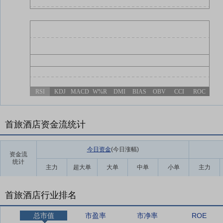
RSI
KDJ
MACD
W%R
DMI
BIAS
OBV
CCI
ROC
首旅酒店资金流统计
今日资金
(今日涨幅
)
资金流
统计
主力
超大单
大单
中单
小单
主力
首旅酒店行业排名
总市值
市盈率
市净率
ROE