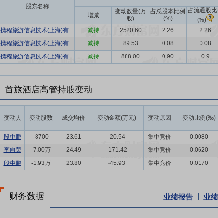
股东名称
占流通股比
变动数量(万
占总股本比例
增减
股)
(%)
(%)
携程旅游信息技术(上海)有限公司
减持
2520.60
2.26
2.26
携程旅游信息技术(上海)有限公司
减持
89.53
0.08
0.08
携程旅游信息技术(上海)有限公司
减持
888.00
0.90
0.9
首旅酒店高管持股变动
变动人
变动股数
成交均价
变动金额(万元)
变动原因
变动比例(‰)
段中鹏
-8700
23.61
-20.54
集中竞价
0.0080
李向荣
-7.00万
24.49
-171.42
集中竞价
0.0620
段中鹏
-1.93万
23.80
-45.93
集中竞价
0.0170
财务数据
业绩报告
业绩