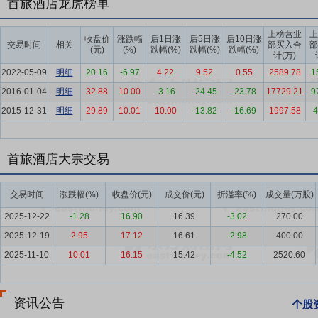
首旅酒店龙虎榜单
公司唯一经营的5A级景区。
要点5：
旅游业
“十四五”时期文旅行业呈现良好的发展势头，202
上榜营业
上
收盘价
涨跌幅
后1日涨
后5日涨
后10日涨
交易时间
相关
部买入合
部
据，2025年，国内居民出游总人次65.22亿，比上年同期增加9.07亿
(元)
(%)
跌幅(%)
跌幅(%)
跌幅(%)
计(万)
长9.5%。根据中国旅游研究院信息，从春节、劳动节和国庆节三个长
2022-05-09
明细
20.16
-6.97
4.22
9.52
0.55
2589.78
1
全年七个公共假期出游总人次与消费总额均创历史新高，日均出游人次和人均
2016-01-04
明细
32.88
10.00
-3.16
-24.45
-23.78
17729.21
9
要点6：
酒店业
2025年，受市场环境多因素影响，国内酒店行业价格
2015-12-31
明细
29.89
10.01
10.00
-13.82
-16.69
1997.58
4
（OCC）指数同比下降3%，平均房价（ADR）指数同比下降1%，每
节假日依旧是拉动RevPAR的高光时点，其中五一与十一的峰值均超过
国家扩内需、促消费政策逐步落地，国际入境的持续扩容，酒店行业有
首旅酒店大宗交易
要点7：
品牌优势
经历了20多年的发展，公司旗下拥有28个品牌，40多
交易时间
涨跌幅(%)
收盘价(元)
成交价(元)
折溢率(%)
成交量(万股)
可以满足消费者在商务出行及旅游休闲中对良好住宿环境的需求。公司
样化的运营模式，立足赋能、开放、包容的心态，吸引业主积极加盟，
2025-12-22
-1.28
16.90
16.39
-3.02
270.00
报。
2025-12-19
2.95
17.12
16.61
-2.98
400.00
要点8：
会员优势
公司始终秉持“为会员持续创造价值”的理念，随着品
2025-11-10
10.01
16.15
15.42
-4.52
2520.60
享会”两大会员体系，不仅通过加大和各外部平台合作，持续加强会员
公司“如LIFE俱乐部”和“首享会”两大会员体系整体规模达2.1亿。
资讯公告
个股
要点9：
人才优势
公司拥有一支专业高效、爱岗敬业、德才兼备、承