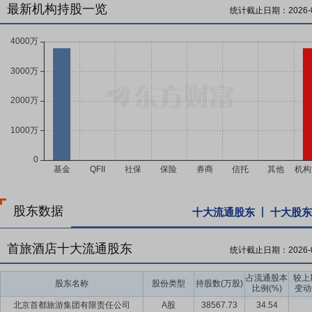
最新机构持股一览
统计截止日期：
2026-
股东数据
十大流通股东
十大股东
首旅酒店十大流通股东
统计截止日期：
2026-
占流通股本
较上
股东名称
股份类型
持股数(万股)
比例(%)
变动
北京首都旅游集团有限责任公司
A股
38567.73
34.54