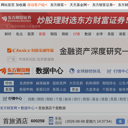
网站首页
加收藏
移动客户端
东方财富
天天基金网
东方财富证券
东方
财经
焦点
股票
新股
期指
期权
行情
数据
全球
美股
港股
数据中心
全球财经快讯
行情中
特色
龙虎榜单
融资融券
股权质押
大宗交易
机构调研
期指持仓
公告
新股
新股申购
新股日历
新股上会
资金
大盘资金
个股资金
板块
行情中心
指数
|
期指
|
期权
|
个股
|
板块
|
排行
|
新股
|
基金
|
港股
|
美股
|
期货
|
外汇
|
黄金
|
自选股
|
自选基金
东方财富网
>
数据中心
> 首旅酒店个股数据
首旅酒店
600258
（2026-08-08 星期六 14:37:54）
名