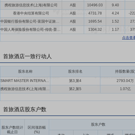
携程旅游信息技术(上海)有限公司
A股
10496.03
9.40
香港中央结算有限公司
A股
4731.78
4.24
-22
中国银行股份有限公司-富国中证旅游主题交易型开放式指数证券投资基金
A股
1695.54
1.52
27
中国人寿保险股份有限公司-传统-普通保险产品-005L-CT001沪
A股
1304.32
1.17
37
点击查
首旅酒店一致行动人
股东名称
股东排名
持股数量(股
SMART MASTER INTERNATIONAL LIMITED,沈南鹏(Nan peng Shen)
第3,第4
2793.04万
携程旅游信息技术(上海)有限公司,WISE KINGDOM GROUP LIMITED
第2,第5
1.07亿
首旅酒店股东户数
股东户数
股东户数统计
区间涨跌幅
截止日
(%)