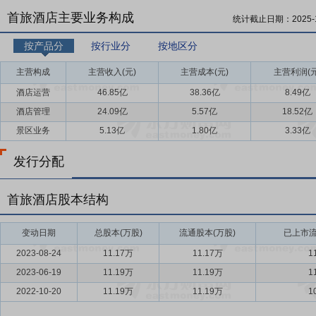
首旅酒店主要业务构成
统计截止日期：
2025-
按产品分
按行业分
按地区分
主营构成
主营收入(元)
主营成本(元)
主营利润(元
酒店运营
46.85亿
38.36亿
8.49亿
酒店管理
24.09亿
5.57亿
18.52亿
景区业务
5.13亿
1.80亿
3.33亿
发行分配
首旅酒店股本结构
变动日期
总股本(万股)
流通股本(万股)
已上市流
2023-08-24
11.17万
11.17万
1
2023-06-19
11.19万
11.19万
1
2022-10-20
11.19万
11.19万
1