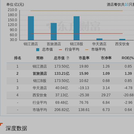
单位:
亿(元)
酒店餐饮
共
10
只
总市值
行业平均
市场平均
排名
简称
总市值
?
市盈率
市净率
ROE(%
1
锦江酒店
173.50亿
19.80
1.26
0.85
2
首旅酒店
133.21亿
15.90
1.09
1.39
1
锦江B股
173.50亿
10.62
0.68
0.85
3
华天酒店
40.04亿
-19.13
3.14
-4.78
4
西安饮食
37.13亿
-25.38
29.27
-20.68
-
行业平均
69.48亿
76.76
6.84
-2.96
-
市场平均
206.82亿
138.61
6.73
0.64
深度数据