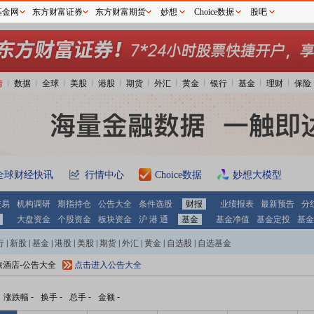
基金网
东方财富证券
东方财富期货
妙想
Choice数据
股吧
情
数据
全球
美股
港股
期货
外汇
黄金
银行
基金
理财
保险
全球财经快讯
行情中心
Choice数据
妙想大模型
交易
机构调研
期指持仓
公告大全
条件选股
财报
业绩报表
最新预告
分
大盘资金
个股资金
板块资金
沪 港 通
基金
基金净值
基金定投
基金
行
|
新股
|
基金
|
港股
|
美股
|
期货
|
外汇
|
黄金
|
自选股
|
自选基金
旅酒店-公告大全
点击进入公告大全
涨跌幅
-
换手
-
总手
-
金额
-