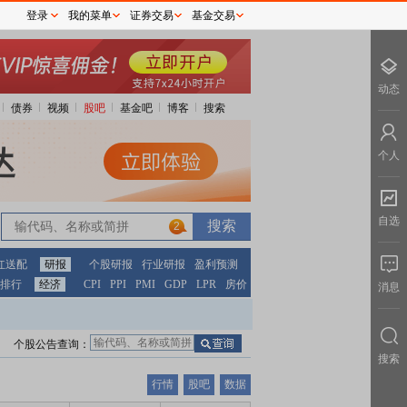
登录
我的菜单
证券交易
基金交易
动态
债券
视频
股吧
基金吧
博客
搜索
个人
自选
2
红送配
研报
个股研报
行业研报
盈利预测
排行
经济
CPI
PPI
PMI
GDP
LPR
房价
消息
个股公告查询：
搜索
行情
股吧
数据