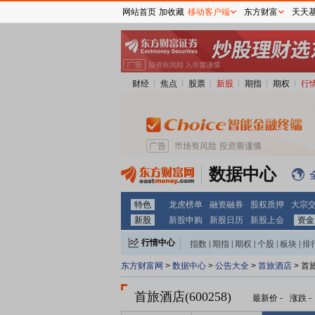
网站首页
加收藏
移动客户端
东方财富
天天
财经
焦点
股票
新股
期指
期权
行
数据中心
特色
龙虎榜单
融资融券
股权质押
大宗
新股
新股申购
新股日历
新股上会
资金
行情中心
指数
|
期指
|
期权
|
个股
|
板块
|
排
东方财富网
>
数据中心
>
公告大全
>
首旅酒店
> 首
首旅酒店(600258)
最新价
-
涨跌
-