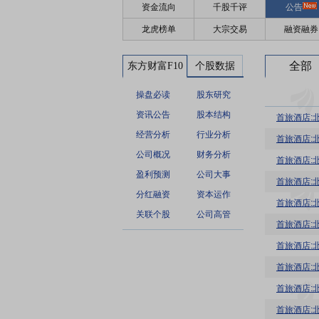
资金流向
千股千评
公告
龙虎榜单
大宗交易
融资融券
全部
东方财富F10
个股数据
操盘必读
股东研究
资讯公告
股本结构
首旅酒店:
经营分析
行业分析
首旅酒店:
公司概况
财务分析
首旅酒店:
盈利预测
公司大事
首旅酒店:
分红融资
资本运作
首旅酒店:
关联个股
公司高管
首旅酒店:
首旅酒店:
首旅酒店: