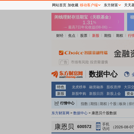
网站首页
加收藏
移动客户端
东方财富
天天
财经
焦点
股票
新股
期指
期权
行
数据中心
特色
龙虎榜单
融资融券
股权质押
大宗
新股
新股申购
新股日历
新股上会
资金
行情中心
指数
|
期指
|
期权
|
个股
|
板块
|
排
东方财富网
>
数据中心
> 康恩贝个股数据
康恩贝
600572
（2026-08-0