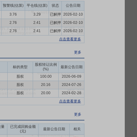
道，取得一定市场规模。
预警线(估算)
平仓线(估算)
状态
公告日期
到营销的全产业链覆盖。种植端，建立了专
3.76
3.29
已解押
2026-02-10
中药潜力、布局化学药创新；生产端，按国
2.76
2.41
已解押
2026-02-10
道网络，传统零售与连锁药店合作，医疗市
2.76
2.41
已解押
2026-02-10
点击查看更多
药材基地有限公司。公司表示,浙江是我国著名
更多
通历史与现实经营基础,但却因为小、散、
。
股权转让比例
标的类型
最新公告日期
(%)
西天施康中药股份有限公司持有的江西珍视明药业有
币
股权
100.00
2026-06-09
有滴眼剂为主的47个品种,其中国家医保产品
币
股权
20.16
2024-07-26
为防治青少年假性近视,防止视力下降。标的公
币
股权
20.00
2024-02-28
点击查看更多
8元/股。回购期限为自股东大会审议通过回购方
更多
.2亿元调整为不超过8亿元且不低于4亿元。截
数量
已完成回购金额
最新公告日期
相关
(元)