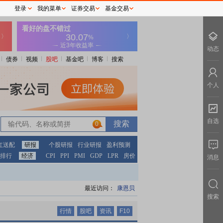
登录
我的菜单
证券交易
基金交易
动态
债券
视频
股吧
基金吧
博客
搜索
个人
自选
0
0
红送配
研报
个股研报
行业研报
盈利预测
排行
经济
CPI
PPI
PMI
GDP
LPR
房价
消息
最近访问：
康恩贝
搜索
行情
股吧
资讯
F10