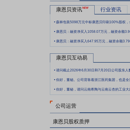
域：“金艾康”汉防己甲素片在呼吸系统用
品位居主流电商平台类目第一，近年重点培
康恩贝资讯
行业资讯
展大健康业务。
.
要点9：
不同的治疗领域拥有丰富的产品管
.
康恩贝：融资净买入1058.07万元，融资余额3.
通用名计算，下同）被列入《国家基本药物目
.
“三独”（独家品种、独家剂型、独家规格
康恩贝：融资净买入647.95万元，融资余额3.7
“天保宁”银杏叶系列作为国内首个符合国际
疗效独特中药品种”和国家中药二级保护品
康恩贝互动易
物，同时拥有“金前列康”黄莪胶囊等独家
.
养方案，深受广大医生和患者的认可；呼吸
请问截止2026年6月30日和7月20日公司股东
学原料药在国际市场也具备技术和规模优势
.
产品矩阵，并规划了明确的双轨路径：一是
.
河的产品。
要点10：
优质的营销资源与渠道网络
经
立多个专业化营销团队。公司依托品牌与产
公司运营
人OTC团队覆盖全国渠道终端，通过多年
了一整套特色鲜明且行之有效的营销模式，
康恩贝股权质押
业化学术推广体系，在多科室建立临床竞争