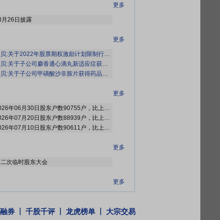
更多
8月26日披露
更多
:关于2022年股票期权激励计划限制行权期间的提示性公告》
关于子公司麝香通心滴丸新适应症获得药物临床试验批准通知书的公告》
:关于子公司甲磺酸沙非胺片获得药品注册证书的公告》
等2条公告
更多
2026年07月31日公布截止2026年06月30日股东户数90755户，比上期减少1929户
2026年07月31日公布截止2026年07月20日股东户数88939户，比上期减少1672户
2026年07月20日公布截止2026年07月10日股东户数90611户，比上期减少144户
更多
6年第二次临时股东大会
更多
行权原因发生股本变动
行权原因发生股本变动
融券
千股千评
龙虎榜单
大宗交易