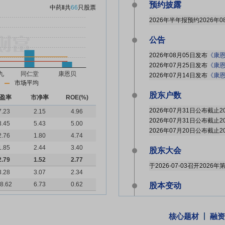
预约披露
中药Ⅱ
共
66
只股票
2026年半年报预约2026年0
公告
2026年08月05日发布
《康恩贝
2026年07月25日发布
《康恩贝:
2026年07月14日发布
《康恩贝
市场平均
股东户数
盈率
市净率
ROE(%)
7.23
2.15
4.96
3.45
5.43
5.00
2.76
1.80
4.74
1.85
2.44
3.40
股东大会
2.79
1.52
2.77
于2026-07-03召开202
3.28
3.07
2.34
8.62
6.73
0.62
股本变动
2026年06月30日因自主
2026年06月11日因自主
核心题材
融资