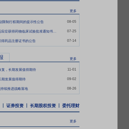
费品领域：通过十余年电商打造，多个主打产
等细分领域子品牌，持续丰富品牌矩阵并拓
更多
08-05
计划限制行权期间的提示性公告
，截至报告期末，公司近70个产品（按产品
07-25
康恩贝:关于子公司麝香通心滴丸新适应症获得药物临床试验批准通知书的公告
和生育保险药品目录》（2025版），具有
种，构成核心竞争优势。心脑血管用药方面，
07-14
获得药品注册证书的公告
滴丸作为国家中医药管理局推荐的“100个
片/胶囊为全球首款中药治疗前列腺增生药
报
更多
针对上述产品组合形成了一套中西医结合的治
产品过亿。硫酸阿米卡星、大观霉素等特色化
11-01
季恢复，长期发展值得期待
力于构建一个层次分明、能持续推陈出新的
09-02
长期发展值得期待
聚焦核心治疗领域打造具有临床价值和护城
08-26
成持续推进战略落地
C、O2O模式为主的综合性营销体系，并设
，形成全国性销售网络。在零售市场，数千
证券投资
长期股权投资
委托理财
员推广及消费者教育等各个方面，逐渐形成
为核心，全国医疗终端建立了自营为主的专
更多
心管线，整合营销资源，加快推进全国性医