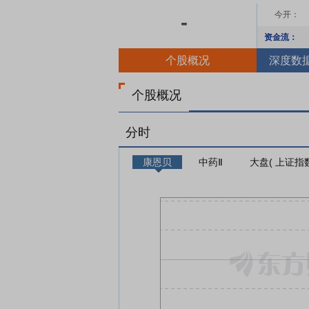
今开：
-
资金流：
个股概况
深度数
个股概况
分时
康恩贝
中药Ⅱ
大盘( 上证指