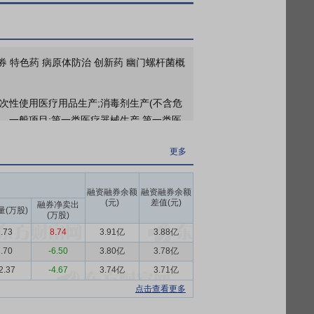
更多
2026年06月17日公布2025年年报分红，股权登记日：2026年06月23日；除权除息日：2026年06月24日；分配方案：10派1.50元(含税,扣税后1.35元)[正式]
融券 特色药 病原体防治 创新药 幽门螺杆菌概
一次性使用医疗用品生产;消毒剂生产(不含危
。一般项目:第一类医疗器械生产,第一类医
计算机软硬件及辅助设备批发;建筑材料销售;
更多
器材批发,体育用品及器材零售;汽车及零配件
技术转让、技术推广;食品进出口,技术进出
发,化妆品零售;卫生用品和一次性使用医疗用
融资融券余额
融资融券余额
(元)
差值(元)
饮片)购销;初级农产品收购。(除依法须经批
融券净卖出
量(万股)
(万股)
.73
8.74
3.91亿
3.88亿
务以消化、呼吸和泌尿系统用药为主，重点产
.70
-6.50
3.80亿
3.78亿
统等慢病用药为主，重点产品包括“天保宁”银
2.37
-4.67
3.74亿
3.71亿
调拨业务，经营品种数量近千种，重点产品包
点击查看更多