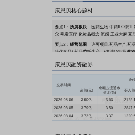
康恩贝核心题材
要点1：
所属板块
医药生物 中药Ⅱ 中药Ⅲ
念 毛发医疗 化妆品概念 流感 工业大麻 互
要点2：
经营范围
许可项目:药品生产,药
险化学品);药品委托生产。(依法须经批准
疗器械销售;五金产品批发,五金产品零售,
康恩贝融资融券
化工产品销售(不含危险化学品);针纺织品
批发,汽车零配件零售;食用农产品批发,食
融
口,货物进出口;专用化学产品制造(不含危险
交易时间
品销售;日用化学产品制造,日用化学产品销售
余额占流通市
余额(元)
买入额
值比(%)
准的项目外,凭营业执照依法自主开展经营活
2026-08-06
3.90亿
3.63
2125.
要点3：
全品类中药产品
全品类中药产品
2026-08-05
3.79亿
3.50
2847.
品包括“康恩贝”肠炎宁系列、“金笛”复方
2026-08-04
3.73亿
3.37
1220.
杏叶系列、“至心砃”麝香通心滴丸和“金
括黄芪、党参、当归和浙贝母等。中药提取