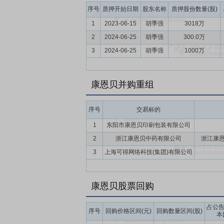
疗终端网络更高水平建设。新零售方面，与
序号
质押开始日期
股东名称
质押股份数量(股)
要点11：
较完整的全链条管控能力
公司
1
2023-06-15
胡季强
3018万
属中药材种植基地，从源头保障药品品质；
2
2024-06-25
胡季强
300.0万
际标准建立生产基地，引进先进设备，严控
3
2024-06-25
胡季强
1000万
场开展学术推广，并积极拓展电商业务，实
要点12：
拟1亿元投建浙江道地药材基地
康恩贝并购重组
的浙贝母、杭白菊、延胡索、玄参、浙麦冬
乱等各种问题,导致原浙八味药材资源优势逐
序号
交易标的
要点13：
拟收购江西珍视明药业有限公司81
1
东阳市康恩贝印刷包装有限公司
限公司81.25%的股权。交易完成后,公
2
浙江康恩贝中药有限公司
浙江康
25个,进入国家基本药物目录产品7个。其
司下属还有江西珍视明光学有限公司和江西
3
上海可得网络科技(集团)有限公司
要点14：
不超3.20亿元回购股份
2018
案之日起不超过6个月。本次回购的股份将
康恩贝股票回购
要点15：
拟大幅上调回购金额至4亿-8亿元
占公
至11月30日,公司已累计回购股份2799万股
序号
回购价格区间(元)
回购数量区间(股)
本