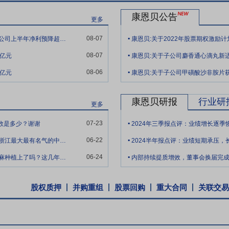
药领域口碑良好，“金奥康”奥美拉唑系列等具有一定品牌影响力；健康消
育汉威（男性健康）、CONBIUTY（女性美容）、美肤诺（皮肤健康）
康恩贝公告
更多
.
08-07
森林包装5098万元中标康恩贝印刷100%股权，公司上半年净利预降超六成，年内股价下跌22.70%
康恩贝:关于2022年股票期权激励
线
公司产品涵盖心脑血管、消化系统、呼吸系统、泌尿系统等多个领域
.
08-07
9亿元
录》（2018版），近180个品种被列入《国家基本医疗保险、工伤保险
.
）特色的产品90余个，产品线丰富且具备较多规模产品和细分领域优势品
08-06
9亿元
康恩贝:关于子公司甲磺酸沙非胺片
标准的现代植物药制剂，已形成银杏全产业链经营模式；“至心砃”麝香通心
种，入选24部临床指南和专家共识；泌尿系统用药方面，“前列康”普乐安
康恩贝研报
行业研
更多
特色中成药及“必坦”盐酸坦索罗辛缓释胶囊等指南一级推荐化学药，公司
.
系统用药方面，“金笛”复方鱼腥草系列、“金艾康”汉防己甲素片等多个
07-23
人数是多少？谢谢
2024年三季报点评：业绩增长逐
。中药饮片在浙江省内医院终端市场拥有较高市场份额。未来，公司将致
.
06-22
你好，董秘。公司背靠着浙江医药集团，也是全浙江最大最有名气的中药上市公司。浙江是
2024半年报点评：业绩短期承压，
通过专业化BD体系快速获取潜力品种，丰富管线；二是通过自主研发，
.
06-24
你好，董秘，请问云南希陶与云南云杏的工业大麻种植上了吗？这几年是否有产生收益？公
内部持续提质增效，董事会换届完
过数十年经营，公司构建了以OTC品牌运营、处方药学术推广及互联网D2
品优势，推进大品牌大品种营销规划，拓展销售终端，强化营销队伍建设
股权质押
并购重组
股票回购
重大合同
关联交易
来持续聚焦零售市场，在品牌定位、产品宣传、市场活动、终端动销、店
成功打造多款OTC黄金单品。医疗端则以浙江、上海、江苏等医药大省
优势。下一步，公司处方药推广团队将在公司战略引领下，进一步聚焦核