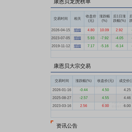
康恩贝龙虎榜单
要点4：
特色化学药板块
特色化学药板块
病等慢病用药为主，重点产品包括“金艾康
观霉素、阿奇霉素及克拉霉素等。
收盘价
涨跌幅
后1日涨
交易时间
相关
(元)
(%)
跌幅(%)
跌
要点5：
特色健康消费品板块
特色健康消
2026-04-15
明细
4.80
10.09
2.92
软胶囊、益生菌冻干粉及维C系列等，以及子品
2023-07-05
明细
5.93
-7.92
-4.05
要点6：
医药行业
医药行业是关系国计民
2019-11-12
明细
7.17
-5.16
-6.14
加深，人民对医药及保健需求持续提升，行业
定发展韧性。近年来，为促进医药行业转型
续推动下，医药行业结构进一步优化、企业
康恩贝大宗交易
要点7：
中药行业
2025年，行业政策
交易时间
涨跌幅(%)
收盘价(元)
成交价(
药质量促进中医药产业高质量发展的意见》
推动中药产业规范升级。为加快智能升级、赋
2026-01-16
-0.44
4.50
4.25
部署中药智能制造与全链条质量追溯；同时，
2025-08-27
-2.57
4.55
4.46
中药研发、生产、服务的深度融合。
2023-03-16
2.56
6.00
6.00
要点8：
较强的品牌积淀与市场基础
公司
上享有良好声誉并占据领先地位。中药植物
资讯公告
疾病用药驰名商标，“天保宁”作为中国首