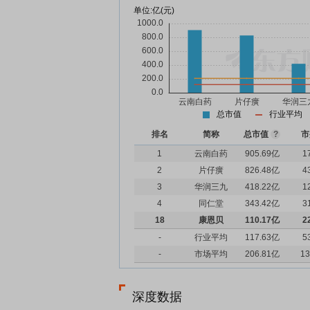
单位:
亿(元)
总市值
行业平均
排名
简称
总市值
?
市
1
云南白药
905.69亿
1
2
片仔癀
826.48亿
4
3
华润三九
418.22亿
1
4
同仁堂
343.42亿
3
18
康恩贝
110.17亿
2
-
行业平均
117.63亿
5
-
市场平均
206.81亿
13
深度数据