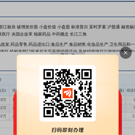
分红送配
 浙江板块 破增发价股 小盘价值 小盘股 标准普尔 富时罗素 沪股通 融资
联医疗 央国企改革 独家药品 中药概念 长江三角
品批发,药品零售,药品进出口;食品生产,食品销售;化妆品生产;卫生用品和
的项目,经相关部门批准后方可开展经营活动,具体经营项目以审批结果为准)
机械设备销售;通讯设备销售;仪器仪表销售;计算机软硬件及辅助设备零售,
销售;日用百货销售;家用电器销售;文具用品批发,文具用品零售;体育用品及
用农产品零售,农副产品销售;技术服务、技术开发、技术咨询、技术交流、
资
融券
化学品),专用化学产品销售(不含危险化学品);中药提取物生产;化妆品批
;消毒剂销售(不含危险化学品);食用农产品初加工;地产中草药(不含中药
(元)
偿还额(元)
净买入(元)
余额(元)
余量(万股)
卖出量(万股)
偿还
动)。
18万
1067.11万
1058.07万
135.47万
31.95
10.47
1
包括中成药、中药材与中药饮片及中药提取物等业务。其中中药OTC业
52万
2199.57万
647.95万
99.34万
23.21
1.20
7
鱼腥草系列和“前列康”普乐安系列等。中药处方药业务以心脑血管和泌尿系
52万
2051.01万
-830.49万
129.83万
29.71
7.70
1
前列康”黄莪胶囊等。中药材与中药饮片板块主要包括医院终端饮片和药材
物板块主要包括银杏叶提取物等相关业务。