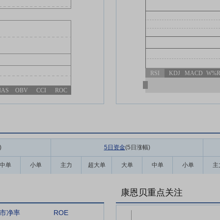
RSI
KDJ
MACD
W%
IAS
OBV
CCI
ROC
)
5日资金
(5日涨幅
)
中单
小单
主力
超大单
大单
中单
小单
主
康恩贝重点关注
市净率
ROE