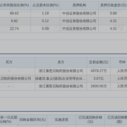
阿里健康等平台合作，运用D2C模式成效显著，并拓展B2C、O2O等渠
占所持股份比例(%)
占总股本比例(%)
质押机构
质押日收盘价(元)
在现代植物药（含中成药）、特色化学药制剂及原料药领域，实现从种植
68.62
1.19
中信证券股份有限公司
5.88
研发端，通过组建专业团队，加大研发投入以及与科研院校合作等，挖掘
6.82
0.12
中信证券股份有限公司
4.31
产品质量，积极推行绿色生产；营销端，以市场需求为导向，构建多元渠
22.74
0.39
中信证券股份有限公司
4.31
现全产业链协同发展，夯实公司核心竞争力。
2018年3月12日公告,公司拟出资1亿元人民币成立全资子公司浙江道地
、白术、杭白芍、温郁金等浙八味道地药材产区,拥有悠久的中药材种植流
渐消失,新浙药资源气候尚未成型,浙产药材深陷发展困境,亟待转型升级
买方
卖方
交易金额(元)
币种
.25%股权
2018年7月20日公告,公司拟以6,505.40万元受让江
-
浙江康恩贝制药股份有限公司
4978.27万
人民
司将直接持有珍视明公司100%股权。标的公司以生产中西药制剂产品为主,拥
恩贝制药股份有限公司
徐建洪,集义(德清)企业管理合伙企业(有限合伙)
3.07亿
人民
独家生产的珍视明滴眼液于1988年上市,至今已有近30年历史,主要功效
珍视明大药房连锁有限公司2家全资子公司。
-
浙江康恩贝制药股份有限公司
2600.00万
人民
年9月16日公告,公司拟回购股份,回购金额不超过3.20亿元,回购价格不超
用于实施员工持股计划、减少注册资本(注销股份)。
2018年12月17日公告,公司拟调整回购方案,回购金额由此前的不超3
告前一日总股
已完成回购价格
已完成回购
,占公司总股本的1.05%,累计支付总额1.75亿元。
回购金额区间(元)
实施进度
比例(%)
(元)
(股)