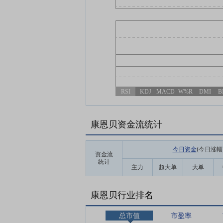
RSI
KDJ
MACD
W%R
DMI
B
康恩贝资金流统计
今日资金
(今日涨幅
资金流
统计
主力
超大单
大单
康恩贝行业排名
总市值
市盈率