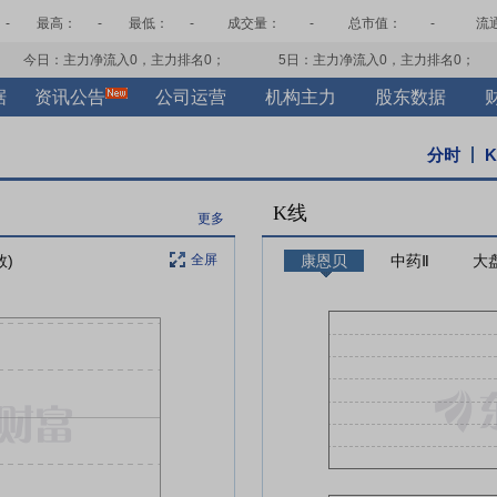
-
最高：
-
最低：
-
成交量：
-
总市值：
-
流
今日：主力净流入
0
，主力排名
0
；
5日：主力净流入
0
，主力排名
0
；
据
资讯公告
公司运营
机构主力
股东数据
分时
K线
更多
数)
全屏
康恩贝
中药Ⅱ
大盘