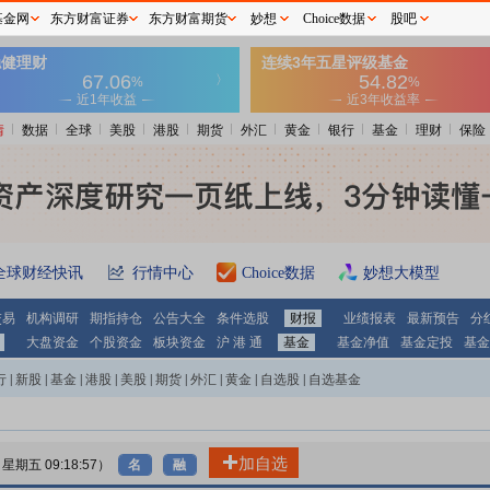
基金网
东方财富证券
东方财富期货
妙想
Choice数据
股吧
情
数据
全球
美股
港股
期货
外汇
黄金
银行
基金
理财
保险
全球财经快讯
行情中心
Choice数据
妙想大模型
交易
机构调研
期指持仓
公告大全
条件选股
财报
业绩报表
最新预告
分
大盘资金
个股资金
板块资金
沪 港 通
基金
基金净值
基金定投
基金
行
|
新股
|
基金
|
港股
|
美股
|
期货
|
外汇
|
黄金
|
自选股
|
自选基金
加自选
7 星期五 09:18:57）
名
融