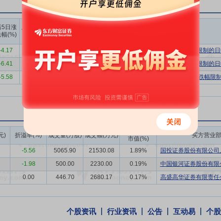
主要包括特色化学药制剂及原料药业务。其中特色化学药制剂业务以慢阻
”汉防己甲素片、“金康灵力”氢溴酸加兰他敏片等。特色原料药业务以抗
上榜营业
上榜营业
上榜营业
后5日涨
后10日涨
部买入合
部卖出合
部买卖净
幅(%)
跌幅(%)
计(万)
计(万)
额合计(万)
费品板块以营养补充剂等线上业务为主，产品种类包括保健及功能性食品等
-4.17
-6.87
21945.02
16248.82
5696.20
有价格涨跌幅限制的日
牌“贝贝”儿童营养系列、“CONBIUTY”女性口服美容系列等。
-6.41
-4.38
5530.01
3027.73
2502.28
有价格涨跌幅限制的日
生、经济发展和国家安全的战略性新兴产业，是健康中国建设的重要基础
-5.58
-12.13
11471.28
9149.86
2321.42
有价格涨跌幅限制
市场规模不断扩大。据米内网数据统计，2020至2025年，我国药品终端
升级，我国全力推进“医疗、医保、医药”联动改革，医药分开、两票制
创新实力显著提升，高质量发展的产业格局正逐步形成。
持续聚焦中医药高质量发展与智能化转型。为夯实中药产业根基、推动传承
成交额/流通
元)
折溢率(%)
成交量(万股)
成交额(万元)
买方营业
，系统部署了从中药材源头到中药工业全产业链的提质升级路径；国家药
市值(%)
能产业现代化发展，工业和信息化部等七部门联合印发《医药工业数智化转
-5.56
5065.90
21530.08
1.89%
国投证券股份有限公司上
国家数据局等部委在《深化“人工智能+”行动方案》中明确“人工智能+中
-1.98
500.00
2230.00
0.19%
中国银河证券股份有限公
0.00
446.70
2680.17
0.17%
高盛高华证券有限责任公
已建立了深厚的品牌知名度和市场基础，培育出康恩贝、前列康、天保宁
药领域：“康恩贝”肠炎宁系列位居国内中成药零售肠道内服用药市场领导地
个股资讯
行业资讯
公告
互动易
个股
个符合国际标准的现代植物药制剂，已成为银杏叶制剂知名品牌，“金笛”