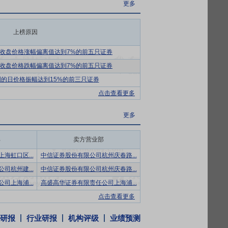
肺抗肺纤维化、抗风湿疼痛及神经退行性疾
更多
生素原料药为主，重点产品包括阿米卡星、大
上榜原因
，重点产品有“康恩贝”蛋白粉系列、钙D
收盘价格涨幅偏离值达到7%的前五只证券
收盘价格跌幅偏离值达到7%的前五只证券
。随着我国经济社会发展及人口老龄化程度
的日价格振幅达到15%的前三只证券
市场年复合增长率约为2.39%，显示出一
点击查看更多
、集中带量采购等政策相继落地。在医改的持
更多
创新发展，国务院办公厅印发了《关于提升中
部
卖方营业部
监局《中药注册管理专门规定》正式施行，
型实施方案（2025-2030年）》，专项
海虹口区...
中信证券股份有限公司杭州庆春路...
医药”重点方向，推动大数据、AI等技术与
司杭州建...
中信证券股份有限公司杭州庆春路...
司上海浦...
高盛高华证券有限责任公司上海浦...
三个全国驰名商标和多个知名品牌，在市场
点击查看更多
位，“前列康”品牌经40年发展成为前列腺
研报
行业研报
机构评级
业绩预测
在呼吸系统品牌知名度不断提升；化学药领