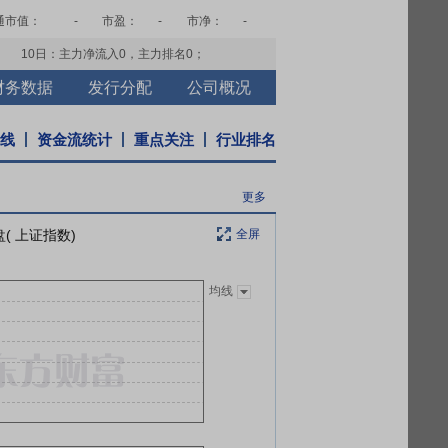
通市值：
-
市盈：
-
市净：
-
10日：主力净流入
0
，主力排名
0
；
财务数据
发行分配
公司概况
K线
资金流统计
重点关注
行业排名
更多
( 上证指数)
全屏
均线