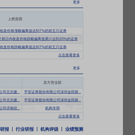
更多
利848件。2025年研发投入持续加大，
、轻量化结构件等高端产品批量交付，单吨
上榜原因
强。
收盘价格涨幅偏离值达到7%的前五只证券
垫炉等国际先进设备，可稳定生产1-8系47
个交易日内收盘价格跌幅偏离值累计达到20%的证券
0万吨以上，产品覆盖新能源、航空航天、轨
显著提升，单吨能耗持续下降。
收盘价格跌幅偏离值达到7%的前五只证券
点击查看更多
决策经验。报告期内，未发生核心管理团
户覆盖4000余家，与头部企业建立长期合
更多
与绿色认证，是国家绿色工厂、智能制造示范工
部
卖方营业部
竞争力进一步增强。
司北京建...
平安证券股份有限公司深圳金田路...
含本数)可转换公司债券。募集资金总额扣除发行
司北京建...
平安证券股份有限公司深圳金田路...
司济南经...
机构专用
点击查看更多
给国资企业郑州高新投资建设集团有限公司,转
研报
行业研报
机构评级
业绩预测