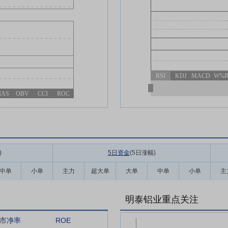
RSI
KDJ
MACD
W%
IAS
OBV
CCI
ROC
)
5日资金
(5日涨幅
)
中单
小单
主力
超大单
大单
中单
小单
主
明泰铝业重点关注
市净率
ROE