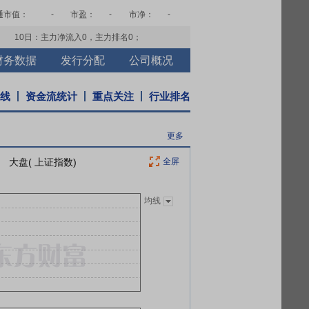
通市值：
-
市盈：
-
市净：
-
10日：主力净流入
0
，主力排名
0
；
财务数据
发行分配
公司概况
K线
资金流统计
重点关注
行业排名
更多
大盘( 上证指数)
全屏
均线