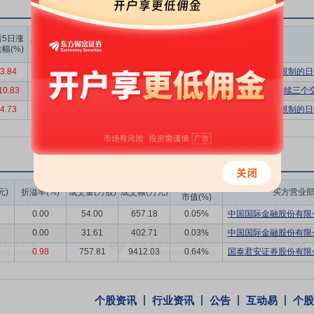
1个国家企业技术中心、13个省级研发平台及CNAS认可实验室，累计授权专
上榜营业
上榜营业
上榜营业
端技术，气垫炉等高端热处理产线全面投产。软包电池铝塑膜箔、汽车板
后5日涨
后10日涨
部买入合
部卖出合
部买卖净
幅(%)
跌幅(%)
报告期内，牵头/参与多项国家及行业标准制定/修订，技术话语权持续增
计(万)
计(万)
额合计(万)
3.84
-1.81
13210.65
9933.71
3276.93
有价格涨跌幅限制的日
板带箔年产能160余万吨，拥有“1+4”热连轧、德国西马克六辊冷轧机、气
10.83
17.77
23453.59
34283.89
-10830.30
非ST、*ST和S证券连续三
鸿晟新材、义瑞新材等高端铝基新材料项目产能逐步释放，新增高端产能1
推进，推行“5S+TPM”与单吨成本核算机制，设备综合效率、良品率
4.73
4.73
2162.75
5774.38
-3611.63
有价格涨跌幅限制的日
心管理团队稳定，深耕铝加工行业近三十年，具备丰富的产业运营与战略
。公司采用“铝锭价格+加工费”定价模式，有效转移原料价格波动风险；客
备充裕，抗风险与再投资能力强劲。
成交额/流通
有ISO/TS16949、AS9100D、GRS、SGS碳足迹等多项高端资质
元)
折溢率(%)
成交量(万股)
成交额(万元)
买方营业
市值(%)
，再生铝保级生产成为核心竞争门槛，产品获国内外客户绿色溢价，市场
0.00
54.00
657.18
0.05%
中国国际金融股份有限公
主业
2018年4月20日公告,公司拟公开发行总额不超过20.39亿元(
0.00
31.61
402.71
0.03%
中国国际金融股份有限公
”。
0.98
757.81
9412.03
0.64%
国泰君安证券股份有限公
元
2019年1月14日公告,控股子公司郑州明泰将新建研发办公楼出售
年度净利润的影响额约1.5亿元。
个股资讯
行业资讯
公告
互动易
个股