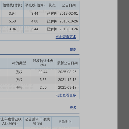
预警线(估算)
平仓线(估算)
状态
公告日期
3.94
3.44
已解押
2019-02-01
5.58
4.88
已解押
2018-10-26
3.94
3.44
已解押
2018-10-26
点击查看更多
更多
股权转让比例
标的类型
最新公告日期
(%)
币
股权
99.44
2025-08-25
币
股权
3.33
2021-12-18
币
股权
2.50
2021-09-17
点击查看更多
更多
占上年度营业收
公告后20日涨跌
更新时间
入比例(%)
幅(%)