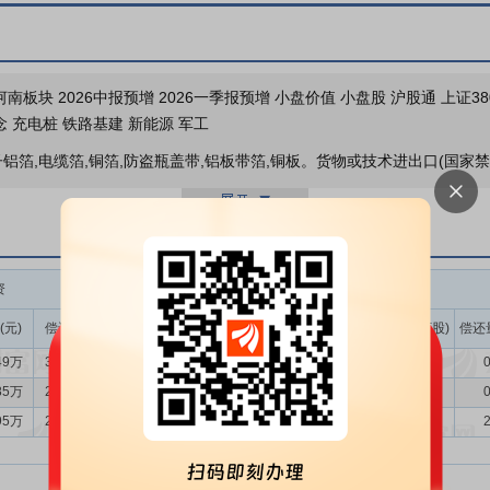
分红送配
限售解禁
河南板块 2026中报预增 2026一季报预增 小盘价值 小盘股 沪股通 上证3
念 充电桩 铁路基建 新能源 军工
2026年05月18日有2528
子铝箔,电缆箔,铜箔,防盗瓶盖带,铝板带箔,铜板。货物或技术进出口(国
关联交易
应用
公司始建于1997年，为国内首家民营铝加工企业，主要开展铝板
股东大会
深制造—海内外销售”一体化全产业链布局。公司规划建设第5条热连轧生
备，年处理废铝产能100余万吨、铝灰渣综合利用产能12万吨，达到国际
于2026-05-11召开2025
资
融券
200多种规格型号产品，4000余家客户，产品畅销国内外50多个国家和地
(元)
偿还额(元)
净买入(元)
余额(元)
余量(万股)
卖出量(万股)
偿还
铝压延加工行业，属于有色金属加工中游环节，上游衔接电解铝、再生铝
49万
3616.65万
1012.84万
77.27万
4.50
0.00
0
济等国民经济关键领域。2025年我国铝加工行业在全球产业格局调整、国
加速”的显著特征。行业整体已从高速规模化扩张阶段，迈入以高端突围
85万
2522.30万
1.56万
77.18万
4.54
1.37
0
95万
2498.73万
-365.78万
54.50万
3.25
0.00
2
构建“废铝回收—熔炼再生—精深加工”闭环产业链，再生铝保级应用技术与
引进激光诱导击穿光谱精分产线，提升废铝精准分选与保级率，增强复杂废
，低碳合规优势凸显，有效应对CBAM等贸易壁垒。