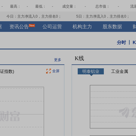
-
最高：
-
最低：
-
成交量：
-
总市值：
-
流
今日：主力净流入
0
，主力排名
0
；
5日：主力净流入
0
，主力排名
0
；
据
资讯公告
公司运营
机构主力
股东数据
分时
K线
更多
上证指数)
全屏
明泰铝业
工业金属