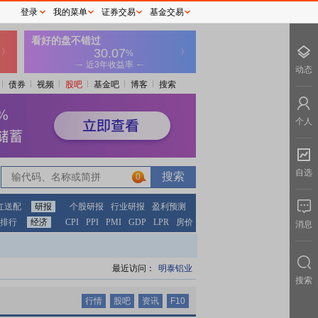
登录
我的菜单
证券交易
基金交易
动态
债券
视频
股吧
基金吧
博客
搜索
个人
自选
0
0
红送配
研报
个股研报
行业研报
盈利预测
排行
经济
CPI
PPI
PMI
GDP
LPR
房价
消息
最近访问：
明泰铝业
搜索
行情
股吧
资讯
F10