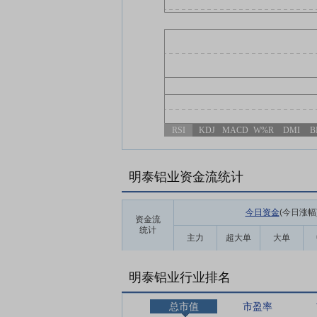
RSI
KDJ
MACD
W%R
DMI
B
明泰铝业资金流统计
今日资金
(今日涨幅
资金流
统计
主力
超大单
大单
明泰铝业行业排名
总市值
市盈率