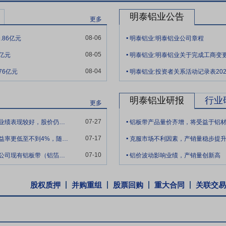
明泰铝业公告
更多
.
08-06
.86亿元
明泰铝业:明泰铝业公司章程
.
08-05
6亿元
明泰铝业:明泰铝业关于完成工商变
.
08-04
76亿元
明泰铝业:投资者关系活动记录表202
明泰铝业研报
行业
更多
.
07-27
公司股价长期在每股净资产附近徘徊，近期即使业绩表现较好，股价仍持续下跌，市场表现
铝板带产品量价齐增，将受益于铝
.
07-17
你好，贵司综合毛利率一直是个位数，净资产收益率更低至不到4%，随着高端加工转型，
克服市场不利因素，产销量稳步提
.
07-10
你好，在合规的前提下，请详细披露以下产品占公司现有铝板带（铝箔）产能的占比：1、
铝价波动影响业绩，产销量创新高
股权质押
并购重组
股票回购
重大合同
关联交易