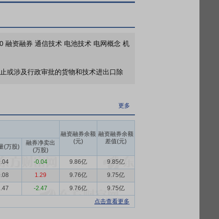
更多
2026年06月08日公布2025年年报分红，股权登记日：2026年06月11日；除权除息日：2026年06月12日；分配方案：10派2.15元(含税,扣税后1.935元)[正式]
更多
80 融资融券 通信技术 电池技术 电网概念 机
.40万股可流通上市
家禁止或涉及行政审批的货物和技术进出口除
更多
2026年05月12日公布与马廷义(参股股东)发生1笔交易，合计金额100.00万元，款项涉及支付关键管理人员报酬
带箔、铝型材、再生资源综合应用业务，已形
更多
更多
产线，3条气垫炉，4台辊底炉，拥有国际先
先进水平。铝板带箔业务方面现有产能160
年年度股东大会
融资融券余额
融资融券余额
区。
(元)
差值(元)
融券净卖出
量(万股)
(万股)
原料供应，下游覆盖新能源、汽车交通、医
.04
-0.04
9.86亿
9.85亿
内“双碳”目标深入及新兴需求迸发的复杂背
、绿色加速为核心的高质量发展阶段。
.08
1.29
9.76亿
9.75亿
.47
-2.47
9.76亿
9.75亿
规模行业领先。2025年保级应用产能超
点击查看更多
料处理能力。公司荣获GRS4.0全球回收