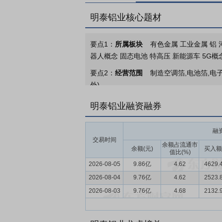
明泰铝业核心题材
要点1：
所属板块
有色金属 工业金属 铝 
器人概念 固态电池 特高压 新能源车 5G概
要点2：
经营范围
制造空调箔,电池箔,电
外)。
要点3：
铝板带箔、铝型材、再生资源综合
明泰铝业融资融券
成“废铝回收—再生铝保级熔炼—铝加工精
进的铝灰渣处理生产线和再生铝工艺技术装
融
余万吨，产品涵盖1系-8系47种合金牌号，
交易时间
余额占流通市
余额(元)
买入额
值比(%)
要点4：
铝压延加工行业
公司所处行业为
2026-08-05
9.86亿
4.62
4629.
药食品包装、机械制造、航空航天、低空经
2026-08-04
景下，呈现出“总量趋稳、结构分化、绿色
9.76亿
4.62
2523.
2026-08-03
9.76亿
4.68
2132.
要点5：
全产业链与再生铝保级优势
公司
100万吨，位居国内第一。报告期内，公司
标准认证，多款产品完成SGS碳足迹排查