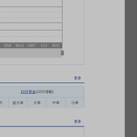
R
DMI
BIAS
OBV
CCI
ROC
更多
10日资金
(10日涨幅
)
力
超大单
大单
中单
小单
更多