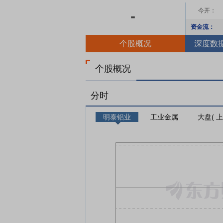
今开：
-
资金流：
个股概况
深度数
个股概况
分时
明泰铝业
工业金属
大盘( 