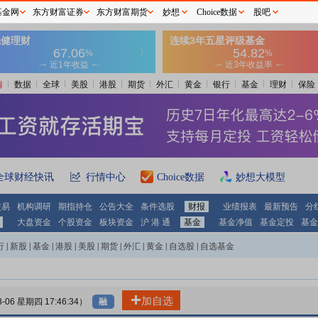
基金网
东方财富证券
东方财富期货
妙想
Choice数据
股吧
情
数据
全球
美股
港股
期货
外汇
黄金
银行
基金
理财
保险
全球财经快讯
行情中心
Choice数据
妙想大模型
交易
机构调研
期指持仓
公告大全
条件选股
财报
业绩报表
最新预告
分
大盘资金
个股资金
板块资金
沪 港 通
基金
基金净值
基金定投
基金
行
|
新股
|
基金
|
港股
|
美股
|
期货
|
外汇
|
黄金
|
自选股
|
自选基金
加自选
8-06 星期四 17:46:34）
融