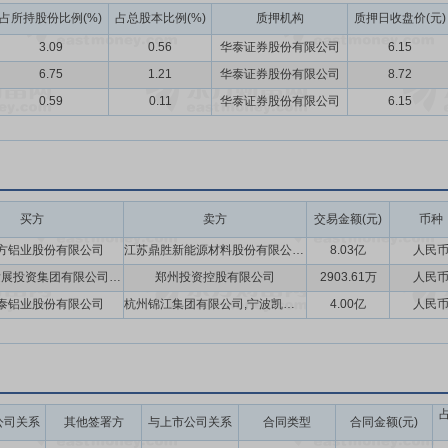
占所持股份比例(%)
占总股本比例(%)
质押机构
质押日收盘价(元)
3.09
0.56
华泰证券股份有限公司
6.15
6.75
1.21
华泰证券股份有限公司
8.72
0.59
0.11
华泰证券股份有限公司
6.15
买方
卖方
交易金额(元)
币种
方铝业股份有限公司
江苏鼎胜新能源材料股份有限公司,新疆神火煤电有限公司,福州鼓楼区海峡合融创业投资合伙企业(有限合伙),甘肃东兴铝业有限公司,元佑景清(嘉兴)股权投资合伙企业(有限合伙),浙商证券投资有限公司,芜湖信新锦股权投资有限公司,陕西有色榆林新材料集团有限责任公司,杭州正才控股集团有限公司,芜湖信新诺股权投资有限公司,厦门象源供应链有限责任公司,杭州延德实业有限公司,曼联(杭州)企业管理合伙企业(有限合伙),浙江恒嘉控股有限公司,厦门国贸宝达润实业有限公司,杭州锦江集团有限公司,河南明泰铝业股份有限公司,芜湖长奥项目投资中心(有限合伙),阳光人寿保险股份有限公司
8.03亿
人民
荥阳城市发展投资集团有限公司,河南明泰铝业股份有限公司
郑州投资控股有限公司
2903.61万
人民
泰铝业股份有限公司
杭州锦江集团有限公司,宁波凯闻投资有限公司
4.00亿
人民
公司关系
其他签署方
与上市公司关系
合同类型
合同金额(元)