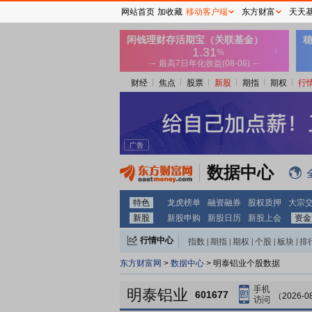
网站首页
加收藏
移动客户端
东方财富
天天
财经
焦点
股票
新股
期指
期权
行
数据中心
特色
龙虎榜单
融资融券
股权质押
大宗
新股
新股申购
新股日历
新股上会
资金
行情中心
指数
|
期指
|
期权
|
个股
|
板块
|
排
东方财富网
>
数据中心
> 明泰铝业个股数据
明泰铝业
601677
（2026-0