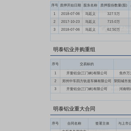
序号
质押开始日期
股东名称
质押股份数量(股)
1
2018-07-06
马廷义
327.5万
2
2017-10-23
马廷义
715.0万
3
2018-07-06
马廷义
62.50万
明泰铝业并购重组
序号
交易标的
1
开曼铝业(三门峡)有限公司
焦作万
2
郑州中车四方轨道车辆有限公司
3
开曼铝业(三门峡)有限公司
河南明
明泰铝业重大合同
序号
合同名称
签署主体
与上市