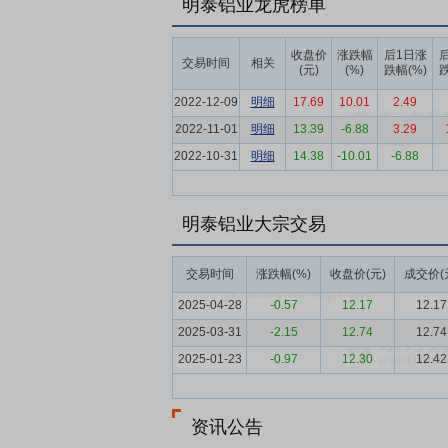
明泰铝业龙虎榜单
要点6：
技术研发与高端化突破
公司拥有
重点突破新能源电池材料、汽车轻量化等高
收盘价
涨跌幅
后1日涨
交易时间
相关
(元)
(%)
跌幅(%)
跌
加工费超1万元，高端产品占比稳步提升。
2022-12-09
明细
17.69
10.01
2.49
要点7：
规模产能与专有设备优势
公司铝
2022-11-01
明细
13.39
-6.88
3.29
种合金、200余种规格产品。2025年，
2022-10-31
道交通等领域。精益化管理与智能化改造持续
明细
14.38
-10.01
-6.88
要点8：
管理团队与经营模式优势
公司核
队、关键技术人员离职导致竞争力受损情形
明泰铝业大宗交易
作，产品出口50余个国家和地区。资金储
要点9：
资质认证与绿色低碳优势
公司拥
交易时间
涨跌幅(%)
收盘价(元)
成交价(
厂。报告期内，绿色低碳产能占比持续提升
2025-04-28
-0.57
12.17
12.17
要点10：
拟公开发行20.39亿元可转债拓展
2025-03-31
-2.15
12.74
12.74
费用后拟投资于“铝板带生产线升级改造项目
2025-01-23
-0.97
12.30
12.42
要点11：
出售办公楼 预计影响净利润1.5亿
让总价款5.5亿元。此次交易预计对2019
资讯公告