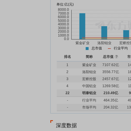
单位:
亿(元)
总市值
行业平均
排名
简称
总市值
?
市
1
紫金矿业
7107.62亿
1
2
洛阳钼业
3556.77亿
1
3
宏桥控股
2457.67亿
1
4
中国铝业
1269.58亿
1
22
明泰铝业
210.49亿
9
-
行业平均
464.35亿
4
-
市场平均
204.32亿
13
深度数据