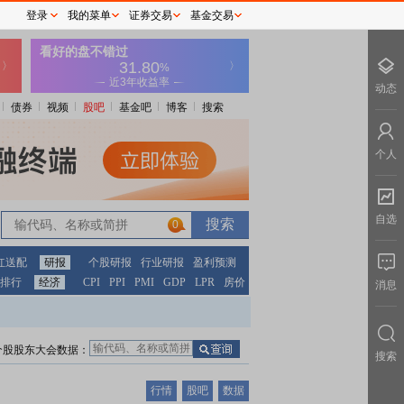
登录
我的菜单
证券交易
基金交易
动态
债券
视频
股吧
基金吧
博客
搜索
个人
自选
0
红送配
研报
个股研报
行业研报
盈利预测
排行
经济
CPI
PPI
PMI
GDP
LPR
房价
消息
个股股东大会数据：
搜索
行情
股吧
数据