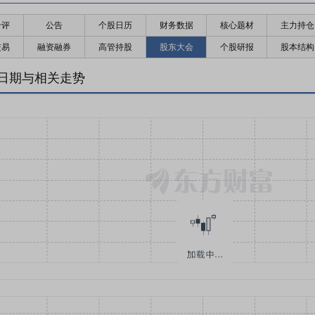
千评
公告
个股日历
财务数据
核心题材
主力持仓
交易
融资融券
高管持股
股东大会
个股研报
股本结构
日期与相关走势