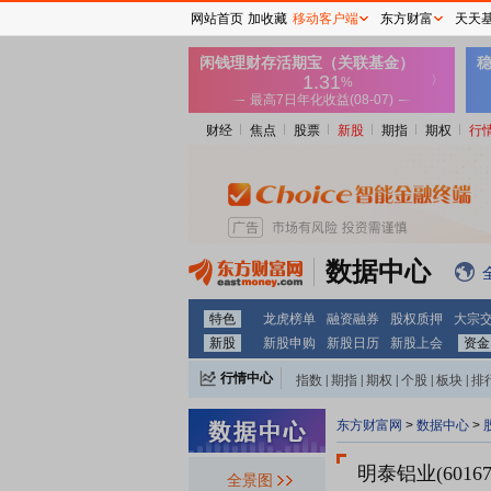
网站首页
加收藏
移动客户端
东方财富
天天
财经
焦点
股票
新股
期指
期权
行
数据中心
特色
龙虎榜单
融资融券
股权质押
大宗
新股
新股申购
新股日历
新股上会
资金
行情中心
指数
|
期指
|
期权
|
个股
|
板块
|
排
东方财富网
>
数据中心
>
明泰铝业(60167
全景图