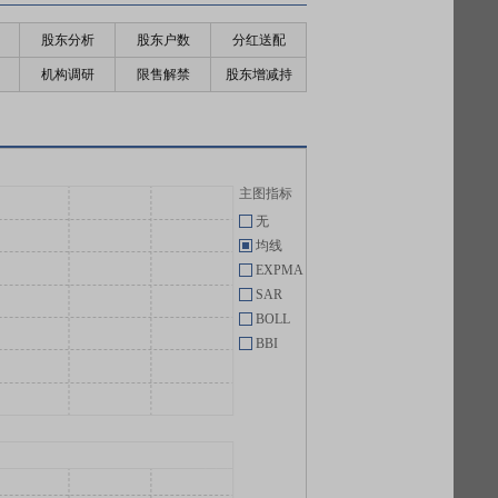
股东分析
股东户数
分红送配
机构调研
限售解禁
股东增减持
主图指标
无
均线
EXPMA
SAR
BOLL
BBI