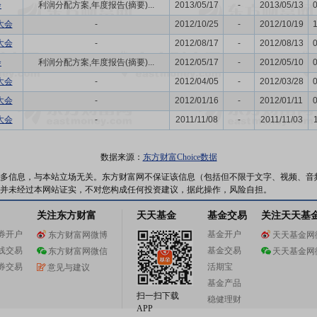
会
利润分配方案,年度报告(摘要)...
2013/05/17
-
2013/05/13
大会
-
2012/10/25
-
2012/10/19
大会
-
2012/08/17
-
2012/08/13
会
利润分配方案,年度报告(摘要)...
2012/05/17
-
2012/05/10
大会
-
2012/04/05
-
2012/03/28
大会
-
2012/01/16
-
2012/01/11
大会
-
2011/11/08
-
2011/11/03
数据来源：
东方财富Choice数据
多信息，与本站立场无关。东方财富网不保证该信息（包括但不限于文字、视频、音
并未经过本网站证实，不对您构成任何投资建议，据此操作，风险自担。
关注东方财富
天天基金
基金交易
关注天天基
券开户
基金开户
东方财富网微博
天天基金网
线交易
基金交易
东方财富网微信
天天基金网
券交易
活期宝
意见与建议
基金产品
扫一扫下载
稳健理财
APP