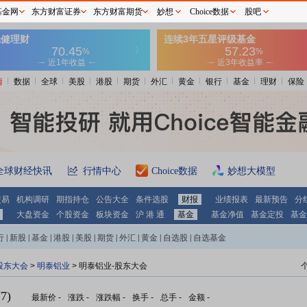
基金网
东方财富证券
东方财富期货
妙想
Choice数据
股吧
情
数据
全球
美股
港股
期货
外汇
黄金
银行
基金
理财
保险
全球财经快讯
行情中心
Choice数据
妙想大模型
交易
机构调研
期指持仓
公告大全
条件选股
财报
业绩报表
最新预告
分
大盘资金
个股资金
板块资金
沪 港 通
基金
基金净值
基金定投
基金
行
|
新股
|
基金
|
港股
|
美股
|
期货
|
外汇
|
黄金
|
自选股
|
自选基金
股东大会
>
明泰铝业
>
明泰铝业-股东大会
7)
最新价
-
涨跌
-
涨跌幅
-
换手
-
总手
-
金额
-