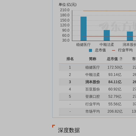
单位:
亿(元)
总市值
行业平均
排名
简称
总市值
?
市
1
稳健医疗
172.50亿
2
2
中顺洁柔
93.14亿
2
3
润本股份
84.11亿
2
4
百亚股份
60.92亿
2
5
登康口腔
52.79亿
2
-
行业平均
55.56亿
3
-
市场平均
206.82亿
13
深度数据