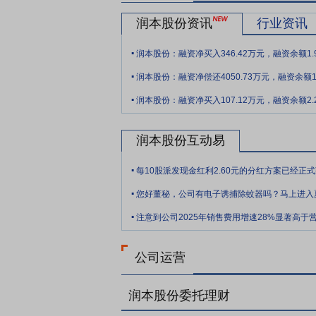
承诺。如发生符合上海证券交易所关于豁免
润本股份资讯
行业资讯
低于发行价,或者上市后六个月期末(如该
.
前述发行价指公司首次公开发行股票的发行
润本股份：融资净买入346.42万元，融资余额1.
督管理委员会、上海证券交易所的有关规定
.
润本股份：融资净偿还4050.73万元，融资余额1
要点12：
黄埔工厂研发及产业化等项目
.
金投资于以下项目:黄埔工厂研发及产业化
润本股份：融资净买入107.12万元，融资余额2.
展趋势、现有业务发展情况、未来发展规划
现有的核心技术为基础,是对公司现有业务
润本股份互动易
.
.
.
公司运营
润本股份委托理财