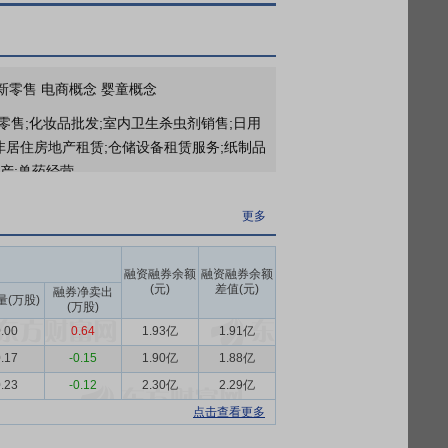
更多
报告：2026Q1业绩快速增长，驱蚊产品表现优异》
研报
品矩阵持续丰富，渠道拓展驱动稳健增长》
研报
年年报及2026年一季报点评：销售费用率同比增幅收窄，关注旺季及新品催化》
研
 新零售 电商概念 婴童概念
零售;化妆品批发;室内卫生杀虫剂销售;日用
更多
非居住房地产租赁;仓储设备租赁服务;纸制品
2026年04月23日公布截止2025年12月31日股东户数23624户，比上期减少2549户
生产;兽药经营。
更多
形成婴童护理产品、驱蚊产品、精油产品三
更多
2026年一季报归属净利润5264万元，同比增长19.09%，基本每股收益0.13元
小品类”的研产销一体化战略，以新一代驱蚊
2025年年报归属净利润3.145亿元，同比增长4.78%，基本每股收益0.78元
融资融券余额
融资融券余额
更多
码:C26)。其中，婴童护理系列产品及业
(元)
差值(元)
融券净卖出
量(万股)
(万股)
中的“化学农药制造（C2631）”，精油系列产
2026年04月23日公布截止2025年12月31日长期股权投资8家公司，共计2862.31万元
.00
0.64
1.93亿
1.91亿
.17
-0.15
1.90亿
1.88亿
“为消费者美好健康生活创造价值”的企业使
.23
-0.12
2.30亿
2.29亿
势。产品覆盖居家生活、出游踏青、四季护
点击查看更多