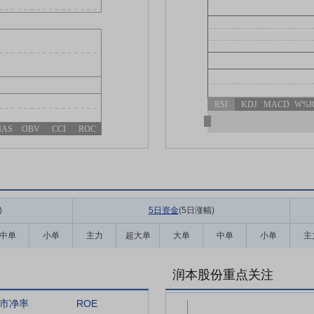
RSI
KDJ
MACD
W%
IAS
OBV
CCI
ROC
)
5日资金
(5日涨幅
)
中单
小单
主力
超大单
大单
中单
小单
主
润本股份重点关注
市净率
ROE