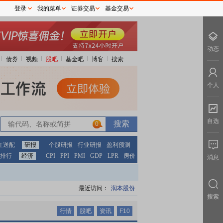
登录
我的菜单
证券交易
基金交易
动态
债券
视频
股吧
基金吧
博客
搜索
个人
自选
0
0
红送配
研报
个股研报
行业研报
盈利预测
排行
经济
CPI
PPI
PMI
GDP
LPR
房价
消息
最近访问：
润本股份
搜索
行情
股吧
资讯
F10