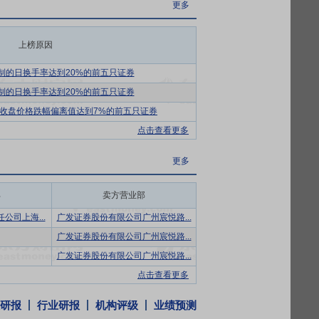
达终端消费者。公司通过与消费者深度互
更多
品的创新能力。
基，严格按照国家相关质量标准和要求，建
上榜原因
MP）指南》”和“美国食品和药品管理局《化妆
制的日换手率达到20%的前五只证券
制的日换手率达到20%的前五只证券
彻“利益共享、价值共生”的管理理念，始终
收盘价格跌幅偏离值达到7%的前五只证券
点击查看更多
战略地位，贯彻研产销一体化的发展理念，
，成员背景覆盖了生物工程、精细化工、药
更多
研究团队以及第三方实验室，形成理论与实
部
卖方营业部
公司上海...
广发证券股份有限公司广州宸悦路...
管理团队，管理团队不仅对行业发展水平和
到的认知，引领公司不断实现产品和模式的
广发证券股份有限公司广州宸悦路...
工的积极性，保障了核心团队的稳定性，同
广发证券股份有限公司广州宸悦路...
点击查看更多
交易之日起三十六个月内,本人不转让或委托
研报
行业研报
机构评级
业绩预测
分派由该部分股份派生的股份,亦遵守本条