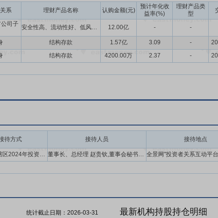
预计年化收
理财产品类
关系
理财产品名称
认购金额(元)
益率(%)
型
市公司子
安全性高、流动性好、低风险的理财产品
12.00亿
-
-
身
结构存款
1.57亿
3.09
-
20
身
结构存款
4200.00万
2.37
-
20
接待方式
接待人员
接待地点
参加广东辖区2024年投资者网上集体接待日活动
董事长、总经理 赵贵钦,董事会秘书、财务总监 吴伟斌,证券事务代表 许慧颖
最新机构持股持仓明细
统计截止日期：
2026-03-31