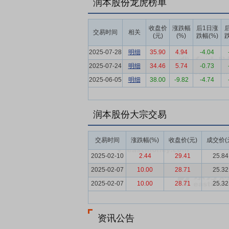
要点6：
润本股份龙虎榜单
以线上销售为驱动，积极打造全渠
动，分析消费者的购买习惯和新品使用反馈
收盘价
涨跌幅
后1日涨
要点7：
坚持以产品质量为企业发展之根基
交易时间
相关
(元)
(%)
跌幅(%)
跌
立完善生产质量管理体系。公司化妆品生产质量
2025-07-28
明细
35.90
4.94
-4.04
品良好操作规范指南》（2020）”的要求。
2025-07-24
明细
34.46
5.74
-0.73
要点8：
构建具有自主特色的数字化供应链
2025-06-05
明细
38.00
-9.82
-4.74
坚持建设具有自主特色的供应链管理系统，
要点9：
以消费者为导向强化研发能力，持
润本股份大宗交易
不断加强产业链研发资源的整合，持续提升
理学等专业学科。公司通过全方位整合行业
践有机结合的高效研发体系。
交易时间
涨跌幅(%)
收盘价(元)
成交价(
2025-02-10
2.44
29.41
25.84
要点10：
核心管理团队行业经验丰富，推
发展趋势有着深刻的理解，能够较为准确地
2025-02-07
10.00
28.71
25.32
创新。公司建立了完善的薪酬、福利体系以
2025-02-07
10.00
28.71
25.32
时加强了公司对行业内优秀人才的吸引力。
要点11：
自愿锁定股份
实际控制人赵贵钦
资讯公告
他人管理本人直接或间接持有的公司首次公