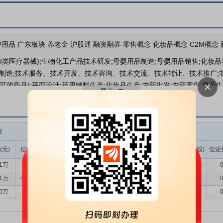
研报
2026年05月11日发布
《点评
2026年04月29日发布
《产
2026年04月28日发布
《2025
用品 广东板块 养老金 沪股通 融资融券 零售概念 化妆品概念 C2M概念
股东户数
I类医疗器械);生物化工产品技术研发;母婴用品制造;母婴用品销售;化妆品
品制造;技术服务、技术开发、技术咨询、技术交流、技术转让、技术推广;
可的商品);平面设计;药用辅料生产;化妆品生产;农药批发;农药零售;兽药
业绩报表
品
公司主要从事个人护理类、驱蚊类产品的研发、生产和销售，目前已
健康生活创造价值”的企业使命，深耕家居个人生活领域，坚持“大品牌、
满足的需求与痛点，丰富品类。
资
融券
公司投资
《国民经济行业分类》，公司所属行业为化学原料和化学制品制造业(分类代
(元)
偿还额(元)
净买入(元)
余额(元)
余量(万股)
卖出量(万股)
偿还
化妆品制造（C2682）”，驱蚊系列产品及业务属于“农药制造（C263）”
51万
318.09万
346.42万
86.09万
4.07
0.64
0
中的“其他日用化学产品制造（C2689）”。
41万
4408.14万
-4050.73万
73.53万
3.43
0.02
0
质、功能与设计的国货品牌形象
“润本”品牌诞生于2006年，公司秉承
10万
363.99万
107.12万
76.71万
3.58
0.11
0
文化内涵和价值主张，不断丰富产品品类，获取细分领域的差异化竞争优
庞大、忠诚且持续增长的客户群体，优质的国货品牌形象深入人心。