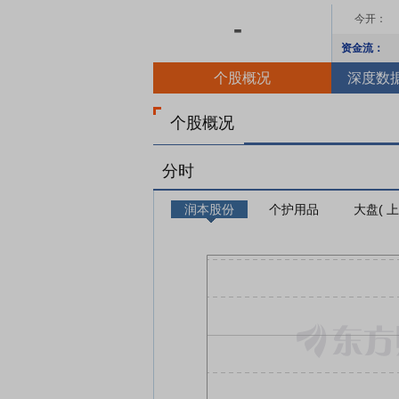
今开：
-
资金流：
个股概况
深度数
个股概况
分时
润本股份
个护用品
大盘( 