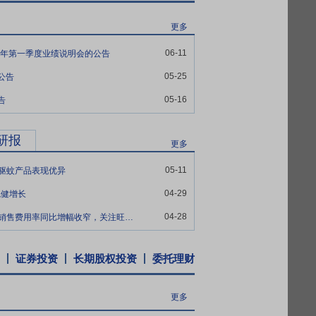
,如公司股票连续二十个交易日的收盘价均
接持有公司股票的锁定期限自动延长六个月。
更多
除息行为的,则前述发行价按照中国证券监
06-11
26年第一季度业绩说明会的公告
05-25
公告
资金用途的决议,公司计划将本次发行拟募集资
05-16
。本次募集资金投资项目系公司基于行业发
告
资金投资项目均围绕主营业务展开,以公司
模、财务状况、技术水平和管理能力相适应。
研报
更多
05-11
，驱蚊产品表现优异
04-29
稳健增长
04-28
2025年年报及2026年一季报点评：销售费用率同比增幅收窄，关注旺季及新品催化
证券投资
长期股权投资
委托理财
更多