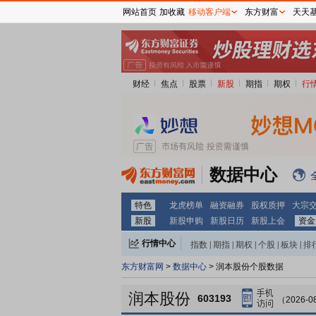
网站首页
加收藏
移动客户端
东方财富
天天
财经
焦点
股票
新股
期指
期权
行
数据中心
特色
龙虎榜单
融资融券
股权质押
大宗
新股
新股申购
新股日历
新股上会
资金
行情中心
指数
|
期指
|
期权
|
个股
|
板块
|
排
东方财富网
>
数据中心
> 润本股份个股数据
润本股份
603193
（2026-0