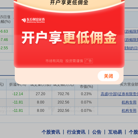
道销售网络
公司建立了以线上销售为驱动的全渠道销售网络，多维度触
，精准制定以消费者喜好为导向的产品开发和营销策略，持续强化公司产
上榜营业
上榜营业
上榜营业
后5日涨
后10日涨
，对生产等经营环节严格把关
公司始终坚持以产品质量为自身发展之根
部买入合
部卖出合
部买卖净
幅(%)
跌幅(%)
计(万)
计(万)
额合计(万)
管理体系符合“《ISO22716:2007（E）化妆品-良好操作规范（G
-6.63
-12.09
5887.52
3909.76
1977.76
有价格涨跌幅限
-7.46
-7.02
8767.64
9882.51
-1114.86
有价格涨跌幅限
管理系统，实现高维度供应链管理
公司在数字化供应链管理基础上，贯
-2.55
-13.42
3529.13
2905.30
623.83
有价格涨跌幅限制的日
在产品的全生命周期上进行高维度的供应链管理。
续赋能产品创新与可持续发展
公司始终将研发创新能力置于公司的核心
公司的研发技术水平。公司目前已建立一支具备多元专业背景的研发团队
研究资源，从原材料供应商的技术团队到专业学术机构，再到高校的理论
成交额/流通
元)
折溢率(%)
成交量(万股)
成交额(万元)
买方营业
市值(%)
-12.14
27.20
702.76
0.23%
高盛(中国)证券有限责任
动企业持续创新发展
公司拥有一支具有专业性、执行力和凝聚力的核心
把握行业宏观走势和上下游市场发展方向，而且对消费者需求和偏好有独
-11.81
8.00
202.56
0.07%
机构专用
及科学的绩效考核机制，使员工能够分享公司发展的红利，充分调动了员
-11.81
8.00
202.56
0.07%
机构专用
、鲍松娟(担任董事、高级管理人员)承诺:自公司股票在证券交易所上市
个股资讯
行业资讯
公告
互动易
个股
开发行股票前已发行的股份,也不由公司回购该部分股份。因公司进行权益