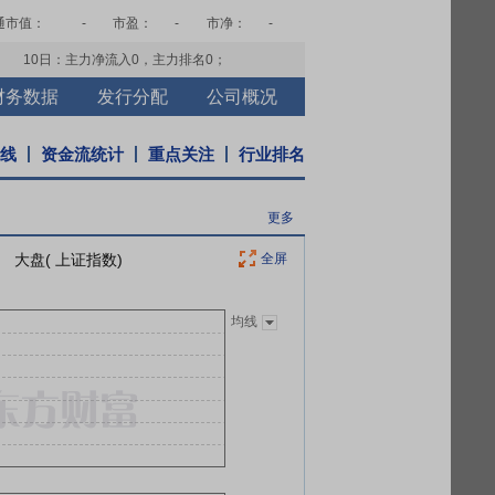
通市值：
-
市盈：
-
市净：
-
10日：主力净流入
0
，主力排名
0
；
财务数据
发行分配
公司概况
K线
资金流统计
重点关注
行业排名
更多
大盘( 上证指数)
全屏
均线