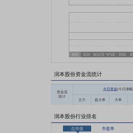
RSI
KDJ
MACD
W%R
DMI
B
润本股份资金流统计
今日资金
(今日涨幅
资金流
统计
主力
超大单
大单
润本股份行业排名
总市值
市盈率