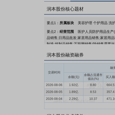
润本股份核心题材
要点1：
所属板块
美容护理 个护用品 洗护
要点2：
经营范围
医护人员防护用品生产(
品销售;日用品批发;家居用品销售;家居用
制造;纸制品销售;互联网销售(除销售需要许
要点3：
婴童护理产品、驱蚊产品、精油产
润本股份融资融券
大核心产品系列。公司秉承“为消费者美好
产品切入消费者生活，不断发现消费者未被
融
交易时间
要点4：
化学原料和化学制品制造业
按照
余额占流通市
余额(元)
买入额
值比(%)
务属于“日用化学产品制造（C268）”中的“
2026-08-06
1.92亿
8.80
664.
品及业务属于“日用化学产品制造（C268）”
2026-08-05
1.89亿
8.53
357.
要点5：
深耕行业十余年，成功塑造兼具品
2026-08-04
2.29亿
10.37
471.
命，以用户为中心的品牌基石，深化品牌的
肤、沐浴清洁等多元应用场景，建立了一个