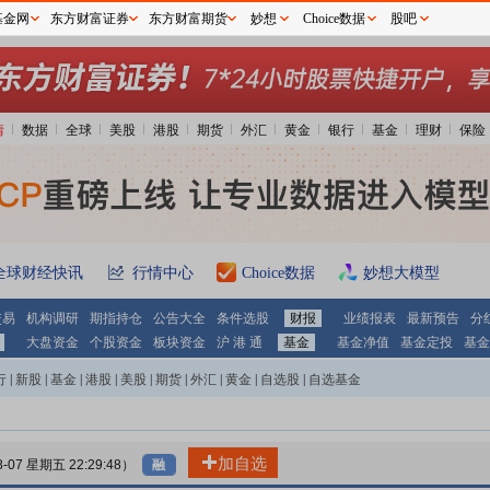
基金网
东方财富证券
东方财富期货
妙想
Choice数据
股吧
情
数据
全球
美股
港股
期货
外汇
黄金
银行
基金
理财
保险
全球财经快讯
行情中心
Choice数据
妙想大模型
交易
机构调研
期指持仓
公告大全
条件选股
财报
业绩报表
最新预告
分
大盘资金
个股资金
板块资金
沪 港 通
基金
基金净值
基金定投
基金
行
|
新股
|
基金
|
港股
|
美股
|
期货
|
外汇
|
黄金
|
自选股
|
自选基金
加自选
8-07 星期五 22:29:48）
融