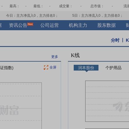
-
最高：
-
最低：
-
成交量：
-
总市值：
-
流
今日：主力净流入
0
，主力排名
0
；
5日：主力净流入
0
，主力排名
0
；
据
资讯公告
公司运营
机构主力
股东数据
分时
K线
更多
上证指数)
全屏
润本股份
个护用品