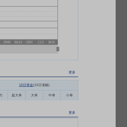
R
DMI
BIAS
OBV
CCI
ROC
更多
10日资金
(10日涨幅
)
力
超大单
大单
中单
小单
更多