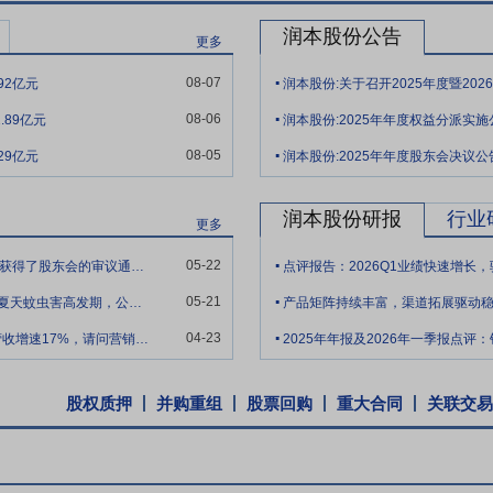
遵守前述承诺的事项,则可依法豁免遵守前述承诺函。公司上市后六个月内
润本股份公告
日不是交易日,则为该日后第一个交易日)收盘价低于发行价,本人直接或间
更多
.
价格,如公司上市后发生派息、送股、转增股本、增发新股或配股等除权、
08-07
92亿元
润本股份:关于召开2025年度暨20
作相应调整。
.
08-06
.89亿元
润本股份:2025年年度权益分派实施
2022年3月31日,公司2022年第二次临时股东大会审议通过了关于募集
.
08-05
项目、渠道建设与品牌推广项目、信息系统升级建设项目、补充流动资金
29亿元
润本股份:2025年年度股东会决议公
等多项因素审慎分析得出的结论,符合国家相关政策和产业规划。本次募集
的扩产与延伸,符合国家产业政策和公司发展战略,与公司现有生产经营规
润本股份研报
行业
更多
.
05-22
每10股派发现金红利2.60元的分红方案已经正式获得了股东会的审议通过。 请问，
点评报告：2026Q1业绩快速增长
.
05-21
您好董秘，公司有电子诱捕除蚊器吗？马上进入夏天蚊虫害高发期，公司有出新款的对应产
产品矩阵持续丰富，渠道拓展驱动
.
04-23
注意到公司2025年销售费用增速28%显著高于营收增速17%，请问营销效率是否承
股权质押
并购重组
股票回购
重大合同
关联交易