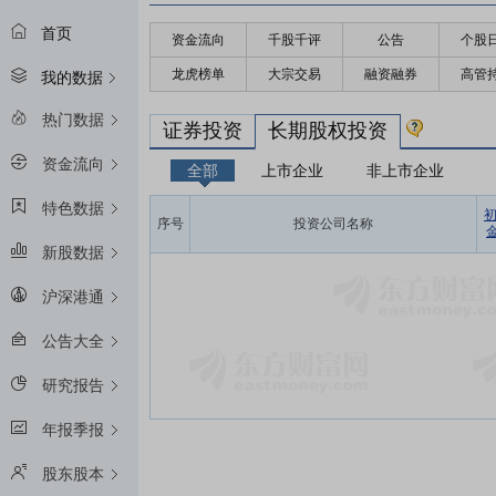
首页
资金流向
千股千评
公告
个股
龙虎榜单
大宗交易
融资融券
高管
我的数据
热门数据
证券投资
长期股权投资
资金流向
全部
上市企业
非上市企业
特色数据
序号
投资公司名称
金
新股数据
沪深港通
公告大全
研究报告
年报季报
股东股本