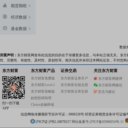
期货期权
经济数据
基金数据
数据
郑重声明：
东方财富网发布此信息的目的在于传播更多信息，与本站立场无关。东方
性、完整性、有效性、及时性、原创性等。相关信息并未经过本网站证实，不对您构
东方财富
东方财富产品
证券交易
关注东方财富
东方财富免费版
东方财富证券开户
东方财富网微博
东方财富Level-2
东方财富在线交易
东方财富网微信
东方财富策略版
东方财富证券交易
意见与建议
妙想投研助理
扫一扫下载
Choice金融终端
APP
信息网络传播视听节目许可证：0908328号 经营证券期货业务许可证编号：91310
沪ICP证:沪B2-20070217
网站备案号:沪ICP备05006054号-11