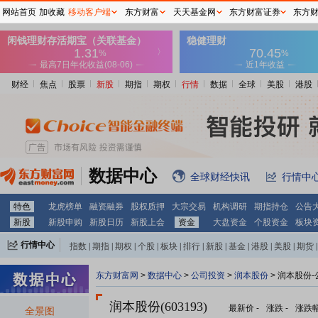
网站首页
加收藏
移动客户端
东方财富
天天基金网
东方财富证券
东方
财经
焦点
股票
新股
期指
期权
行情
数据
全球
美股
港股
数据中心
全球财经快讯
行情中
特色
龙虎榜单
融资融券
股权质押
大宗交易
机构调研
期指持仓
公告
新股
新股申购
新股日历
新股上会
资金
大盘资金
个股资金
板块
行情中心
指数
|
期指
|
期权
|
个股
|
板块
|
排行
|
新股
|
基金
|
港股
|
美股
|
期货
|
外汇
|
黄金
|
自选股
|
自选基金
东方财富网
>
数据中心
>
公司投资
>
润本股份
> 润本股份
润本股份(603193)
最新价
-
涨跌
-
涨跌
全景图