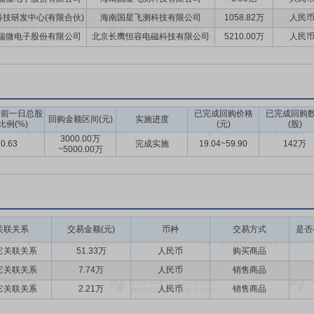
技研发中心(有限合伙)
海南国星飞测科技有限公司
1058.82万
人民
瑞微电子股份有限公司
北京长鹰恒容电磁科技有限公司
5210.00万
人民
告前一日总股
已完成回购价格
已完成回购
回购金额区间(元)
实施进度
比例(%)
(元)
(股)
3000.00万
0.63
完成实施
19.04~59.90
142万
~5000.00万
关联关系
交易金额(元)
币种
交易方式
是否
它关联关系
51.33万
人民币
购买商品
它关联关系
7.74万
人民币
销售商品
它关联关系
2.21万
人民币
销售商品