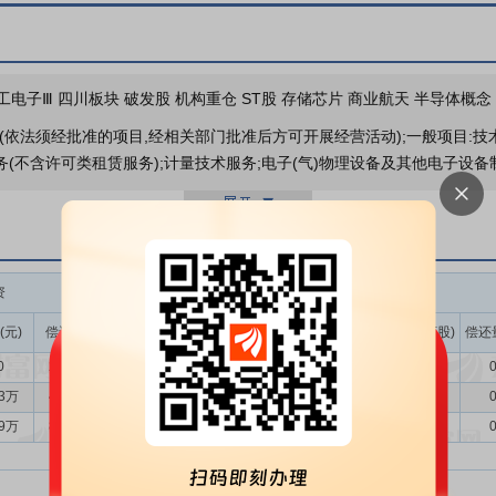
股东户数
工电子Ⅲ 四川板块 破发股 机构重仓 ST股 存储芯片 商业航天 半导体概念
业绩报表
(依法须经批准的项目,经相关部门批准后方可开展经营活动);一般项目:
务(不含许可类租赁服务);计量技术服务;电子(气)物理设备及其他电子设备
军用设备及分系统的环境可靠性试验服务
公司主营业务为军用电子元器
元器件的测试与可靠性筛选试验、环境试验、电磁兼容、破坏性物理分析
测服务和军用设备及分系统的环境可靠性试验服务的相关资质，主要包括
资
融券
会（DILAC）实验室认可等。
(元)
偿还额(元)
净买入(元)
余额(元)
余量(万股)
卖出量(万股)
偿还
略性新兴产业、高技术服务业、生产性服务业、科技服务业，是国家鼓励
0
293.60万
-293.60万
0.00
0.00
0.00
0
、促进产业转型等方面发挥着重要作用。国家持续出台多项政策支持检测
版）》和国家统计局《战略性新兴产业分类（2023）》，检测服务业被明
33万
448.27万
-139.94万
0.00
0.00
0.00
0
以及航空航天、海洋装备等九大产业范畴。检测行业对国民经济的发展具有
59万
846.98万
38.61万
0.00
0.00
0.00
0
44%；全行业全年实现营业收入共4,875.97亿元，同比增长4.41%。
的技术积累及服务实践，公司拥有核心技术且具有先进性，其可靠性检测