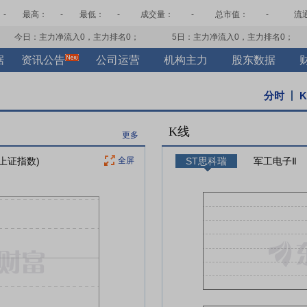
-
最高：
-
最低：
-
成交量：
-
总市值：
-
流
今日：主力净流入
0
，主力排名
0
；
5日：主力净流入
0
，主力排名
0
；
据
资讯公告
公司运营
机构主力
股东数据
分时
K线
更多
 上证指数)
全屏
ST思科瑞
军工电子Ⅱ