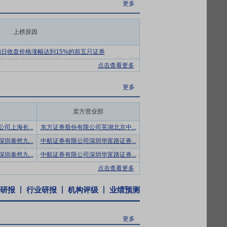
更多
、专用模块等较多种类，是行业内领先的民
23%，在民营检测机构中领先，公司各项检
上榜原因
水平的重要体现，公司具有较强的测试程序
套检测适配器及试验工装夹具，部分测试程序软
日收盘价格涨幅达到15%的前五只证券
中发明专利41项，公司取得的专利数量在行
点击查看更多
研究和开发均超过20年，专业技术能力较
更多
电子元器件可靠性检测领域有较为深入的认
可靠性检测技术能力的提升以及业务规模的
部
卖方营业部
司上海长...
东方证券股份有限公司芜湖北京中...
的业务发展市场布局。西南、西北、华东、
圳泰然九...
中航证券有限公司深圳华富路证券...
可迅速响应客户的需求，减少运输费用及时
圳泰然九...
中航证券有限公司深圳华富路证券...
靠性检测技术的持续研发与积累，公司可靠
点击查看更多
、产能扩建、订单进度安排、服务意识等方
研报
行业研报
机构评级
业绩预测
术沉淀、资质认可、经验积累等艰难的过
航天科工集团、中国航空工业集团、中国航
更多