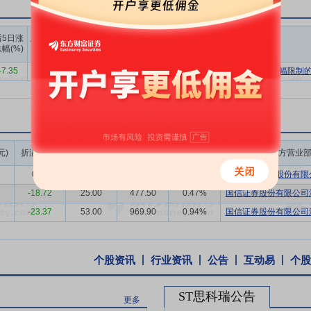
电感、电连接器、电磁继电器、晶体振荡器、光电子器件、射频微波器件
认可委员会（CNAS）认证的检测项目合计2,564项，较去年末增长2.
上榜营业
上榜营业
上榜营业
后5日涨
后10日涨
部买入合
部卖出合
部买卖净
性检测服务所需的测试程序软件和定制化检测适配器是检测服务机构技术
幅(%)
跌幅(%)
计(万)
计(万)
额合计(万)
发能力。2025年，公司新增测试程序软件8900余套，新增1600余
-7.35
9.32
2952.62
3069.65
-117.03
有价格涨跌幅限制的
300项，部分检测方法和检测装置已申请了专利，现已拥有专利99项，其
专业高效、经验丰富的核心技术团队，核心技术人员从事军工电子行业的
、可靠性、应用方面具有丰富管理经验和专业技术经验。管理团队对军用
成交额/流通
。优秀的管理团队有利于公司业务发展战略的制定和实施，也有利于公司
元)
折溢率(%)
成交量(万股)
成交额(万元)
买方营业
市值(%)
0.00
30.66
1025.89
0.31%
国泰海通证券股份有限公
都、西安、无锡为中心并辐射西南、西北、华东、华北、华南、东北区域
-18.72
25.00
477.50
0.47%
国信证券股份有限公司深
业和国防科技院所较为集中的地区，公司市场布局覆盖了重点军工区域，
-23.37
53.00
969.90
0.94%
国信证券股份有限公司深
好的业务发展和市场布局有利于公司在市场拓展中保持竞争优势。凭借可
的民营检测机构，公司拥有灵活的机制，直接对接市场需求，在技术研发
化及上游电子元器件技术迭代的服务能力。
个股资讯
行业资讯
公告
互动易
个股
件可靠性检测属于客户壁垒较高的行业，要成为军工客户的供应商需要技
ST思科瑞公告
行业客户的广泛认可，涉及的主要军工集团包括中国航天科技集团、中国
更多