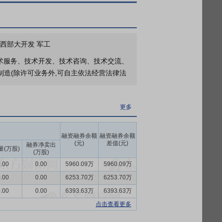
更多
2026年04月30日公布截止2026年03月31日股东户数5406户，比上期减少122户
2026年04月25日公布截止2025年12月31日股东户数5528户，比上期增加741户
 西部大开发 军工
更多
技术服务、技术开发、技术咨询、技术交流、
2026年一季报归属净利润-347.2万元，同比增长34.52%，基本每股收益-0.04元
制造(除许可业务外,可自主依法经营法律法
2025年年报归属净利润-2078万元，同比增长1.06%，基本每股收益-0.21元
件可靠性检测服务和军用设备及分系统的环
更多
（DPA）、失效分析与可靠性管理技术支
中国合格评定国家认可委员会（CNAS）实
融资融券余额
融资融券余额
(元)
差值(元)
融券净卖出
量(万股)
(万股)
发展的产业之一。检测行业作为国家质量技
.00
0.00
5960.09万
5960.09万
行业发展，根据国家发展改革委《战略性新
确纳入新一代信息技术、生物技术、新能源、
.00
0.00
6253.70万
6253.70万
非常重要的基础性作用。2024年我国各
.00
0.00
6393.63万
6393.63万
点击查看更多
技术服务能力较强。公司检测对象涉及范围