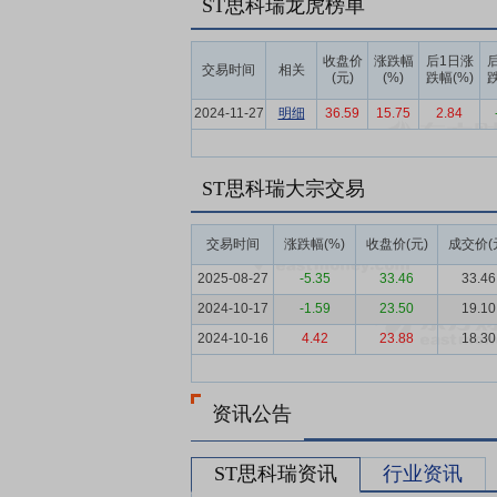
ST思科瑞龙虎榜单
较广，包括集成电路、分立器件、电阻电容
营检测机构。公司可提供经中国合格评定国家
收盘价
涨跌幅
后1日涨
交易时间
相关
测参数的范围较同行都处于领先地位。可靠
(元)
(%)
跌幅(%)
跌
软件和检测适配器及试验工装夹具等硬件的开
2024-11-27
明细
36.59
15.75
2.84
件已申请软件著作权，现已拥有软件著作权
业内民营检测机构中处于领先地位。
ST思科瑞大宗交易
要点6：
专业的管理与技术团队
公司拥有
强；管理团队中多人在军用电子元器件质量
识，熟悉行业发展状况，紧跟行业发展趋势
交易时间
涨跌幅(%)
收盘价(元)
成交价(
扩大。
2025-08-27
-5.35
33.46
33.46
要点7：
高效的服务能力
公司已完成以成
2024-10-17
-1.59
23.50
19.10
华北、华南、东北等地区是我国各类军工企
2024-10-16
4.42
23.88
18.30
间周期，便于市场开拓和客户关系维护，较
性检测服务能力不断提升。作为独立第三方
资讯公告
面更具优势，具有快速应对客户需求不断变
要点8：
较高的市场认可度
军用电子元器
ST思科瑞资讯
行业资讯
程，公司可靠性检测服务能力已获得了下游