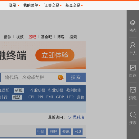
登录
我的菜单
证券交易
基金交易
动态
债券
视频
股吧
基金吧
博客
搜索
个人
自选
0
0
红送配
研报
个股研报
行业研报
盈利预测
排行
经济
CPI
PPI
PMI
GDP
LPR
房价
消息
最近访问：
ST思科瑞
搜索
行情
股吧
资讯
F10