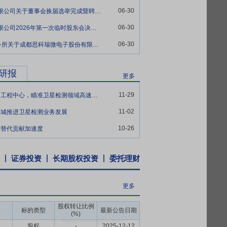
、中国电子信息产业集团、中国核工业集团
06-30
ST思科瑞:成都思科瑞微电子股份有限公司关于董事会换届选举完成暨聘任高级管理人员、证券事务代表的公告
06-30
ST思科瑞:成都思科瑞微电子股份有限公司2026年第一次临时股东会决议公告
有的公司股份,也不由公司回购本人直接及
06-30
ST思科瑞:北京市君合(深圳)律师事务所关于成都思科瑞微电子股份有限公司2026年第一次临时股东会的法律意见书
于当年实现的可分配利润的10%,且最近3
研报
更多
经审计的每股净资产,公司将通过控股股东增
11-29
拟投资建设思科瑞检测与可靠性文昌工程中心，瞄准卫星检测领域高速发展
11-02
天城推进卫星检测业务发展
10-26
产替代贡献加速度
证券投资
长期股权投资
委托理财
更多
股权转让比例
标的类型
最新公告日期
(%)
币
股权
-
2025-12-12