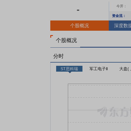
今开：
-
资金流：
个股概况
深度数
个股概况
分时
ST思科瑞
军工电子Ⅱ
大盘(