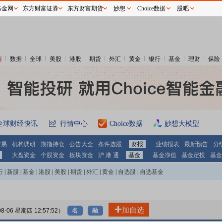
基金网
东方财富证券
东方财富期货
妙想
Choice数据
股吧
情
数据
全球
美股
港股
期货
外汇
黄金
银行
基金
理财
保险
全球财经快讯
行情中心
Choice数据
妙想大模型
交易
机构调研
期指持仓
公告大全
条件选股
财报
业绩报表
最新预告
分
大盘资金
个股资金
板块资金
沪 港 通
基金
基金净值
基金定投
基金
行
|
新股
|
基金
|
港股
|
美股
|
期货
|
外汇
|
黄金
|
自选股
|
自选基金
加自选
08-06 星期四 12:57:52）
名
融