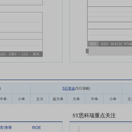
RSI
KDJ
MACD
W%
IAS
OBV
CCI
ROC
)
5日资金
(5日涨幅
)
中单
小单
主力
超大单
大单
中单
小单
主
ST思科瑞重点关注
市净率
ROE