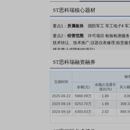
ST思科瑞核心题材
要点1：
所属板块
国防军工 军工电子Ⅱ 军
要点2：
经营范围
许可项目:检验检测服务
技术转让、技术推广;仪器仪表修理;租赁服
规非禁止或限制的项目)。
要点3：
军用电子元器件可靠性检测服务和
ST思科瑞融资融券
境可靠性试验服务，具体服务内容包括电子
持。公司拥有开展军用电子元器件可靠性检
融
验室认可、中国国防科技工业实验室认可委员
交易时间
余额占流通市
余额(元)
买入额
值比(%)
要点4：
检测服务行业
检测服务行业是战
2025-09-22
5960.09万
1.89
0.0
术的基础，在维护质量安全、加快技术创新
2025-09-19
兴产业重点产品和服务指导目录（2016
6253.70万
1.99
308.
新材料、高端装备、新能源汽车、绿色环保
2025-09-18
6393.63万
2.02
885.
类检验检测机构共有53,057家，同比下降1.
要点5：
先进的可靠性检测技术
经过多年