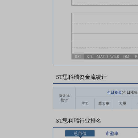
RSI
KDJ
MACD
W%R
DMI
B
ST思科瑞资金流统计
今日资金
(今日涨幅
资金流
统计
主力
超大单
大单
ST思科瑞行业排名
总市值
市盈率