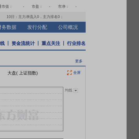
通市值：
-
市盈：
-
市净：
-
10日：主力净流入
0
，主力排名
0
；
财务数据
发行分配
公司概况
K线
资金流统计
重点关注
行业排名
更多
大盘( 上证指数)
全屏
均线