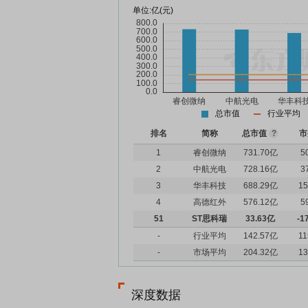
单位:
亿(元)
总市值
行业平均
排名
简称
总市值
?
市
1
睿创微纳
731.70亿
5
2
中航光电
728.16亿
3
3
华丰科技
688.29亿
15
4
高德红外
576.12亿
5
51
ST思科瑞
33.63亿
-1
-
行业平均
142.57亿
11
-
市场平均
204.32亿
13
深度数据