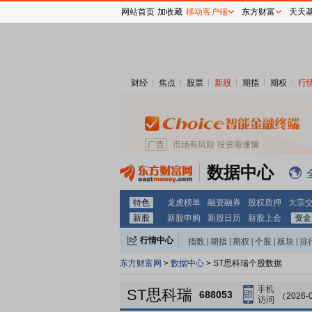
网站首页
加收藏
移动客户端
东方财富
天天
财经
焦点
股票
新股
期指
期权
行
数据中心
特色
龙虎榜单
融资融券
股权质押
大宗
新股
新股申购
新股日历
新股上会
资金
行情中心
指数
|
期指
|
期权
|
个股
|
板块
|
排
东方财富网
>
数据中心
> ST思科瑞个股数据
ST思科瑞
688053
（2026-