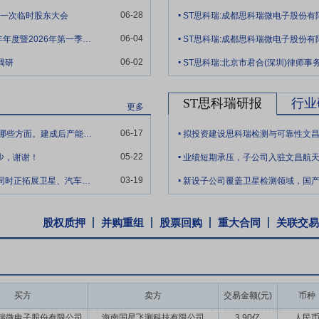
.
舶工业集团、中国兵器工业集团、中国兵器装备集团、中国电子科技集团
06-28
年第一次临时股东大会
800余家客户，客户对公司的认可度高，使公司在市场竞争中具有品牌优势。
.
06-04
【调研快报】ST思科瑞接待线上参与公司2025年年度暨2026年第一季度业绩说明会的投资者调研
日起三十六个月内,不转让或者委托他人管理本次发行前本人直接及间接持
.
06-02
调研
基础上,结合公司持续经营和长期发展,公司每年以现金方式分配的利润不少
ST思科瑞研报
行业
年实现的年均可分配利润的30%。
更多
.
股票并上市后三年内,如公司股票收盘价格连续20个交易日低于最近一期
06-17
你好秦总，请问贵司在无锡建设的新厂主要面向哪些方面。建成后产能释放的进度如何？
.
高级管理人员增持公司股票以及公司回购股份等措施来稳定股价。
05-22
少，谢谢！
业绩短期承压，子公司入驻文昌航
.
03-19
公司近期披露 2026 年订单量较上年同期上升，同时正拓展卫星、汽车电子检测等第
新设子公司覆盖卫星检测领域，国
股权质押
并购重组
股票回购
重大合同
关联交易
买方
卖方
交易金额(元)
币种
瑞微电子股份有限公司
海南国星飞测科技有限公司
3.90亿
人民