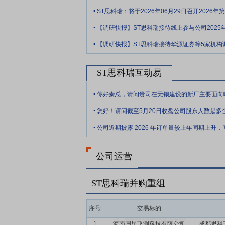
.
空发动机集团、中国船舶重工集团、中国船
ST思科瑞：将于2026年06月29日召开2026
等。截至2025年12月31日，公司拥有
.
要点9：
自愿锁定股份
自公司股票上市之
.
间接持有的该部分股份。
【调研快报】ST思科瑞接待华源证券等5家机构
要点10：
股利分配
在满足现金分红条件的
ST思科瑞互动易
年以现金方式累计分配的利润不少于最近3
.
要点11：
稳定股价措施
公司首次公开发行
.
持股份、公司全体董事(独立董事除外)和
您好！请问截至5月20日收盘公司股东人数是多
.
公司运营
ST思科瑞并购重组
序号
交易标的
1
海南国星飞测科技有限公司
成都思科