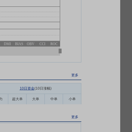
R
DMI
BIAS
OBV
CCI
ROC
更多
10日资金
(10日涨幅
)
力
超大单
大单
中单
小单
更多