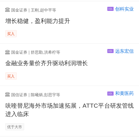
创科实业
国金证券 | 王刚,赵中平等
HK
增长稳健，盈利能力提升
买入
远东宏信
国金证券 | 舒思勤,洪希柠等
HK
金融业务量价齐升驱动利润增长
买入
和黄医药
国信证券 | 陈曦炳,彭思宇等
HK
呋喹替尼海外市场加速拓展，ATTC平台研发管线
进入临床
优于大市