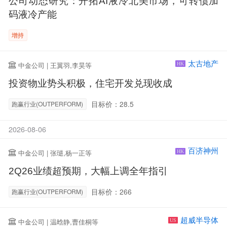
公司动态研究：开拓AI液冷北美市场，可转债加
码液冷产能
增持
太古地产
中金公司 | 王翼羽,李昊等
HK
投资物业势头积极，住宅开发兑现收成
目标价：28.5
跑赢行业(OUTPERFORM)
2026-08-06
百济神州
中金公司 | 张琎,杨一正等
HK
2Q26业绩超预期，大幅上调全年指引
目标价：266
跑赢行业(OUTPERFORM)
超威半导体
中金公司 | 温晗静,曹佳桐等
US