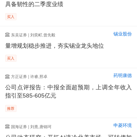
具备韧性的二季度业绩
买入
锡业股份
东吴证券 | 刘奕町,曾先毅
量增规划稳步推进，夯实锡业龙头地位
买入
药明康德
方正证券 | 许睿,邢卓
公司点评报告：中报全面超预期，上调全年收入
指引至585-605亿元
推荐
申菱环境
国海证券 | 刘熹,唐锦珂