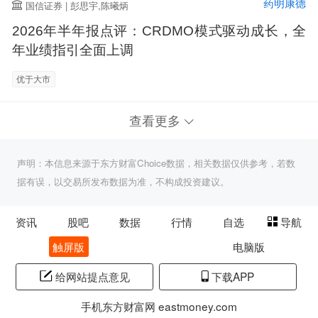
药明康德
国信证券 | 彭思宇,陈曦炳
2026年半年报点评：CRDMO模式驱动成长，全
年业绩指引全面上调
优于大市
查看更多
声明：本信息来源于东方财富Choice数据，相关数据仅供参考，若数
据有误，以交易所发布数据为准，不构成投资建议。
资讯
股吧
数据
行情
自选
导航
触屏版
电脑版
给网站提点意见
下载APP
手机东方财富网 eastmoney.com