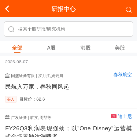
研报中心
全部
A股
港股
美股
2026-08-07
春秋航空
国盛证券有限 | 罗月江,姚云川
民航入万家，春秋同风起
目标价：62.6
买入
迪士尼
广发证券 | 旷实,周喆等
US
FY26Q3利润表现强劲；以"One Disney"运营模
式全场景触达消费者