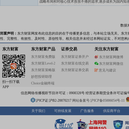
战略布局和对核心技术孜孜不倦的追求,逐步成长为国内知
器人以及智能制造解决方案提供商,专注、专业打造全系列
产品以及跨行业智能制造解决方案。通过引进和吸收全球
领域的先进技术和经验,形成了从机器人核心零部件到机器
再到机器人高端系统集成领域的全产业链协同发展格局。
数据
以通用机器人研发制造为基础,在喷涂、焊接、码垛、搬运
料等多个应用领域提供解决方案,广泛应用于汽车及汽车零
郑重声明：
东方财富网发布此信息的目的在于传播更多信息，与本站立场无关。东方
电子制造、光伏、锂电、金属制品、家具、家用电器、食
性、完整性、有效性、及时性、原创性等。相关信息并未经过本网站证实，不对您构
等各行各业。埃夫特机器人和解决方案遍布全国,并出口到
亚洲、非洲、大洋洲等多个国家和地区。埃夫特正在成为
东方财富
东方财富产品
证券交易
关注东方财富
球型的公司,我们在亚洲、欧洲、美洲等地设有本地公司与
东方财富免费版
东方财富证券开户
东方财富网微博
构,并通过整合全球资源来帮助客户来提升竞争力。埃夫特
东方财富Level-2
东方财富在线交易
成为国际一流的智能化装备提供商,在全球有多个机器人核
东方财富网微信
研究中心。我们始终坚持用机器人技术推动制造业创新。
东方财富策略版
东方财富证券交易
意见与建议
国家机器人产业链链主企业,首批国家级专精特新“小巨人”企
妙想投研助理
国机械工业联合会机器人分会副理事长单位,国家机器人标
扫一扫下载
Choice金融终端
体组成员单位,安徽省首批科技领军企业。建有机器人行业
APP
业技术中心、国家地方联合工程研究中心、国家级博士后
信息网络传播视听节目许可证：0908328号 经营证券期货业务许可证编号：91310
作站、安徽省技术创新中心、安徽省工程技术研究中心等
家及省级以上研发平台。埃夫特坚持以客户为中心的价值观
沪ICP证:沪B2-20070217
网站备案号:沪ICP备05006054号-11
洞悉市场需求、为客户探索最佳解决方案。我们构建了遍
的专业化团队和7*24小时在线的客户服务体系,一切为了帮
关于我们
可持续发展
广告服务
供应商平台
更好的创造价值。