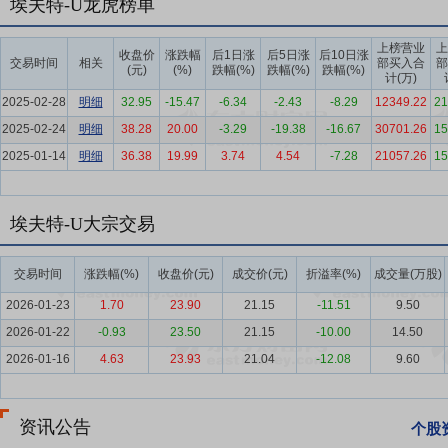
埃夫特-U龙虎榜单
制造升级技术的企业。
上榜营业
上
要点6：
行业领先的核心技术
经过多年持续独立研发创新，公司突破
收盘价
涨跌幅
后1日涨
后5日涨
后10日涨
交易时间
相关
部买入合
部
(元)
(%)
跌幅(%)
跌幅(%)
跌幅(%)
项目），研制国内首台重载165公斤机器人。
计(万)
2025-02-28
明细
32.95
-15.47
-6.34
-2.43
-8.29
12349.22
21
要点7：
研发能力优势
公司是国家首批专精特新“小巨人”企业，公司技
2025-02-24
明细
38.28
20.00
-3.29
-19.38
-16.67
30701.26
15
队，公司所处行业的研发工程师需要对运动控制器技术、离线编程和仿
2025-01-14
期的下游行业应用积累。截至报告期末，公司拥有研发人员411名，在公
明细
36.38
19.99
3.74
4.54
-7.28
21057.26
15
要点8：
精益的质量管理体系
公司具备行业领先的产品质量控制能力，参
ISO45001第三方体系认证。在顾客需求、产品设计开发、测试、
埃夫特-U大宗交易
监控、纠正以及持续改进。公司长期坚持公司内部质量文化建设工作，
司的产品普遍具有高精度、高性能、高稳定性的优势，产品获得多个行
交易时间
涨跌幅(%)
收盘价(元)
成交价(元)
折溢率(%)
成交量(万股)
要点9：
客户资源和市场优势
依托公司独立发展，以及收购境外子公
2026-01-23
1.70
23.90
21.15
-11.51
9.50
件及其他通用工业的客户资源。同时，公司及其子公司市场区域遍及中
2026-01-22
-0.93
23.50
21.15
-10.00
14.50
用技术积累及视野，提升了公司在高端制造业领域的行业应用积累。
2026-01-16
4.63
23.93
21.04
-12.08
9.60
要点10：
自愿锁定股份
自公司股票上市之日起三十六个月内,不转让
间接持有的该部分股份。
资讯公告
个股
要点11：
下一代智能高性能工业机器人研发及产业化项目
本项目总投