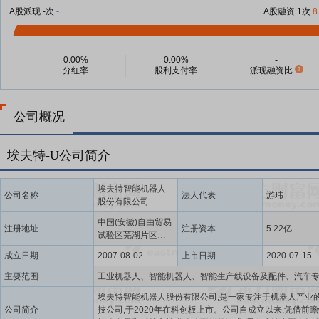
A股派现 -次
-
A股融资 1次
8
0.00%
0.00%
-
分红率
股利支付率
派现融资比
公司概况
埃夫特-U公司简介
埃夫特智能机器人
公司名称
法人代表
游玮
股份有限公司
中国(安徽)自由贸易
注册地址
注册资本
5.22亿
试验区芜湖片区万
春东路96号
成立日期
2007-08-02
上市日期
2020-07-15
主要范围
埃夫特智能机器人股份有限公司,是一家专注于机器人产业
公司简介
技公司,于2020年在科创板上市。公司自成立以来,凭借前