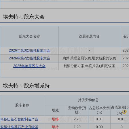
埃夫特-U股东大会
股东大会名称
议题涉及内容
召
2026年第3次临时股东大会
-
202
2026年第2次临时股东大会
购并,关联交易议案,增发新股的议案
202
2025年年度股东大会
利润分配方案,年度报告(摘要)议案
202
埃夫特-U股东增减持
持股变动信息
股东名称
占流通股比
变动数量(万
占总股本比例
增减
股)
(%)
(%)
马鞍山基石智能制造产业基金合伙企业(有限合伙)
增持
2.70
0.01
0.01
安徽信惟基石产业升级基金合伙企业(有限合伙)
增持
1.20
0.00
0