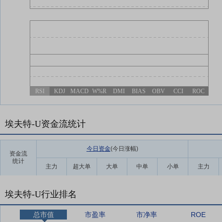
RSI
KDJ
MACD
W%R
DMI
BIAS
OBV
CCI
ROC
埃夫特-U资金流统计
今日资金
(今日涨幅
)
资金流
统计
主力
超大单
大单
中单
小单
主力
埃夫特-U行业排名
总市值
市盈率
市净率
ROE