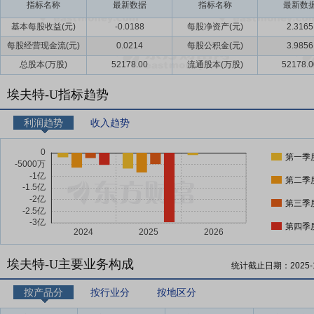
指标名称
最新数据
指标名称
最新数
基本每股收益(元)
-0.0188
每股净资产(元)
2.3165
每股经营现金流(元)
0.0214
每股公积金(元)
3.9856
总股本(万股)
52178.00
流通股本(万股)
52178.0
埃夫特-U指标趋势
利润趋势
收入趋势
第一季
第二季
第三季
第四季
埃夫特-U主要业务构成
统计截止日期：
2025-
按产品分
按行业分
按地区分