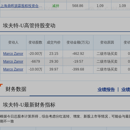
上海鼎晖源霖股权投资合伙企业(有限合伙)
减持
568.86
1.09
1.09
埃夫特-U高管持股变动
变动人
变动股数
成交均价
变动金额(万元)
变动原因
变动
Marco Zanor
-20.00万
23.15
-462.92
二级市场买卖
0
Marco Zanor
-6679
29.30
-19.57
二级市场买卖
0
Marco Zanor
-10.00万
39.97
-399.68
二级市场买卖
0
财务数据
业绩报告
业绩
埃夫特-U最新财务指标
根据今日总股本计算所得，综合考虑分红送转、增发、新股上市等情况，可能会与最
期不一致