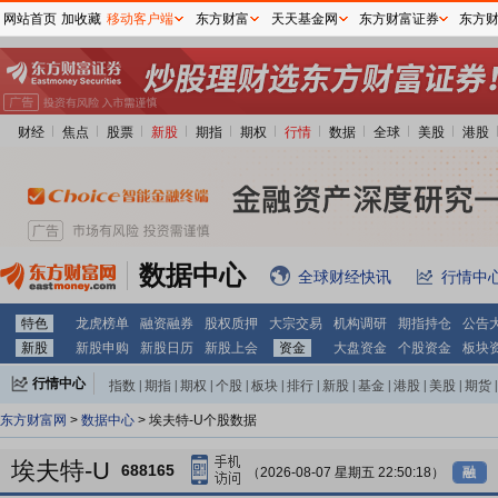
网站首页
加收藏
移动客户端
东方财富
天天基金网
东方财富证券
东方
财经
焦点
股票
新股
期指
期权
行情
数据
全球
美股
港股
数据中心
全球财经快讯
行情中
特色
龙虎榜单
融资融券
股权质押
大宗交易
机构调研
期指持仓
公告
新股
新股申购
新股日历
新股上会
资金
大盘资金
个股资金
板块
行情中心
指数
|
期指
|
期权
|
个股
|
板块
|
排行
|
新股
|
基金
|
港股
|
美股
|
期货
|
外汇
|
黄金
|
自选股
|
自选基金
东方财富网
>
数据中心
> 埃夫特-U个股数据
埃夫特-U
688165
（2026-08-07 星期五 22:50:18）
融