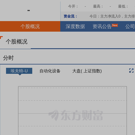
今开：
-
最高：
-
最低：
-
资金流：
今日：主力净流入
0
，主力排
个股概况
深度数据
资讯公告
公司
个股概况
分时
埃夫特-U
自动化设备
大盘( 上证指数)