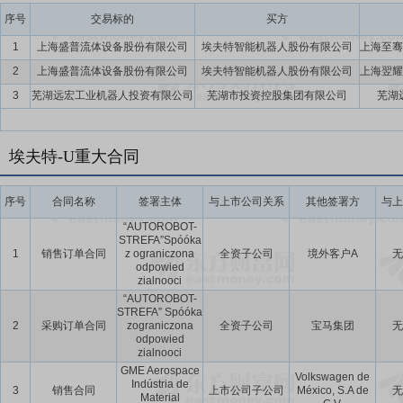
要点15：
稳定股价措施
公司首次公开发行股票并上市后三年内,如公
序号
交易标的
买方
持股份、公司全体董事(独立董事除外)和高级管理人员增持公司股票以
1
上海盛普流体设备股份有限公司
埃夫特智能机器人股份有限公司
2
上海盛普流体设备股份有限公司
埃夫特智能机器人股份有限公司
3
芜湖远宏工业机器人投资有限公司
芜湖市投资控股集团有限公司
芜湖
埃夫特-U重大合同
序号
合同名称
签署主体
与上市公司关系
其他签署方
与上
“AUTOROBOT-
STREFA”Spóóka
1
销售订单合同
z ograniczona
全资子公司
境外客户A
无
odpowied
zialnooci
“AUTOROBOT-
STREFA” Spóóka
2
采购订单合同
zograniczona
全资子公司
宝马集团
无
odpowied
zialnooci
GME Aerospace
Volkswagen de
Indústria de
3
销售合同
上市公司子公司
México, S.A de
无
Material