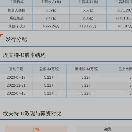
主营构成
主营收入(元)
主营成本(元)
主营利润(
机器人整机
6.39亿
5.57亿
8171.20
系统集成
2.47亿
2.85亿
-3781.1
其他(补充)
4665.24万
4193.27万
471.97
发行分配
埃夫特-U股本结构
变动日期
总股本(万股)
流通股本(万股)
已上市流
2023-07-17
5.22万
5.22万
5
2022-12-31
5.22万
5.22万
3
2022-07-15
5.22万
5.22万
3
埃夫特-U派现与募资对比
分红
融资