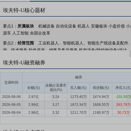
埃夫特-U核心题材
要点1：
所属板块
机械设备 自动化设备 机器人 安徽板块 小盘价值 小
源车 人工智能 央国企改革
要点2：
经营范围
工业机器人、智能机器人、智能生产线设备及配件
询、技术服务,软件开发、销售及售后服务,机电设备(除特种设备)设计
造、销售、安装、改造及维修服务(上述经营范围涉及国家限制类、禁止
埃夫特-U融资融券
开展经营活动)。
要点3：
智能机器人核心底层技术及零部件、机器人整机、系统集成
融资
机、系统集成的研发、生产、销售。
交易时间
余额占流通市
余额(元)
买入额(元)
偿还额(元)
净买入(元
值比(%)
要点4：
工业机器人行业
机器人市场前景巨大：我国从2013年起成
2026-08-06
2.97亿
3.24
1273.40万
1474.94万
-201.53
本质是一种改变人类作业方式的生产工具，生产工具直接影响了生产力
2026-08-05
具不断进步，生产力不断提升，机器不断换人的历史。随着出生率波动
2.99亿
3.27
1872.34万
1608.55万
263.79万
的必然，也符合现实社会的需求。在我国制造业具有庞大规模和产业工
2026-08-04
2.96亿
3.32
1211.70万
1180.97万
30.73万
要点5：
全产业链布局，具有协同效应
公司是少数国产机器人企业同
业工艺流程的铸造、切割、焊接、抛光打磨、喷涂等主要环节。除此之