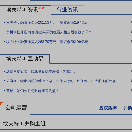
需的设备,新建设和改造约35,000平方米的实验、测试实验室及生产
埃夫特-U资讯
行业资讯
产8,000台高性能工业机器人(包括高性能通用系列化工业机器人、
.
能力。
埃夫特：融资净偿还201.53万元，融资余额2.97亿元
.
要点12：
机器人核心部件性能提升与产能建设项目
本项目进行产品研
宇树科技开启询价 那些年买的机器人概念股赚钱了吗？
33,447.00万元,采用自有知识产权和技术,购置先进研发、精密加工
.
器人软硬件核心模块进行研发提升和产能提升,项目建成后,每年可生产智能
埃夫特：融资净买入263.79万元，融资余额2.99亿元
器系统40,000轴。
埃夫特-U互动易
要点13：
机器人云平台研发和产业化项目
本项目总投资36,403万
.
建设多种不同的应用示范产线。(1)工业机器人云平台采用“公有云+私
加强内部管理，防止创新技术外溢（外泄）。
缘计算主要提供边缘侧的数据压缩、数据存储。平台提供通用PaaS能力
.
微服务池、工业机理模型库,提供大数据分析平台和人工智能平台。平台提供
公司在二级市场股价维护上做了些什么行动，如何保证广大股东的权益，上半年即将结束，
.
品等;提供根云AppStore,打通与第三方软件厂商合作,打造工业机器人
董秘：咱们公司何时能扭亏为盈？
接能力,同时本项目拟建设多种不同的应用示范产线,具体包括3C行业
流行业智能分拣示范线、多AGV自动输送和调度示范线、中厚板机器人
公司运营
股权质押
并购
机器人智能算法实质性的提升共享模式运营效率,并通过共享模式和云
要点14：
股利分配
在满足现金分红条件的基础上,结合公司持续经营和
埃夫特-U并购重组
年以现金方式累计分配的利润不少于最近3年实现的年均可分配利润的3