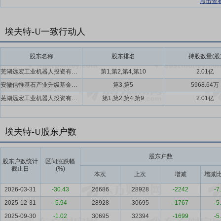
点击查
埃夫特-U一致行动人
股东名称
股东排名
持股数量(股
芜湖远宏工业机器人投资有限公司,芜湖远大创业投资有限公司,芜湖睿博投资管理中心(有限合伙),芜湖嘉植可为创业投资合伙企业(有限合伙)
第1,第2,第4,第10
2.01亿
安徽信惟基石产业升级基金合伙企业(有限合伙),马鞍山基石智能制造产业基金合伙企业(有限合伙)
第3,第5
5968.64万
芜湖远宏工业机器人投资有限公司,芜湖远大创业投资有限公司,芜湖睿博投资管理中心(有限合伙),芜湖嘉植可为创业投资合伙企业(有限合伙)
第1,第2,第4,第9
2.01亿
埃夫特-U股东户数
股东户数
股东户数统计
区间涨跌幅
截止日
(%)
本次
上次
增减
增减比
2026-03-31
-30.43
26686
28928
-2242
-7
2025-12-31
-5.94
28928
30695
-1767
-5
2025-09-30
-1.02
30695
32394
-1699
-5