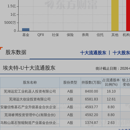
股东数据
十大流通股东
十大股东
埃夫特-U十大流通股东
统计截止日期：
2026-
占流通股本
较上
股东名称
股份类型
持股数(万股)
比例(%)
变动
芜湖远宏工业机器人投资有限公司
A股
8400.00
16.10
芜湖远大创业投资有限公司
A股
6581.83
12.61
安徽信惟基石产业升级基金合伙企业(有限合伙)
A股
4593.77
8.80
芜湖睿博投资管理中心(有限合伙)
A股
4592.20
8.80
马鞍山基石智能制造产业基金合伙企业(有限合伙)
A股
1374.87
2.63