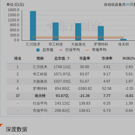
单位:
亿(元)
自动化设备
共
94
只
总市值
行业平均
市场平均
排名
简称
总市值
?
市盈率
市净率
ROE(%
1
汇川技术
1749.11亿
36.90
4.81
2.83
2
华工科技
1071.87亿
63.07
9.17
5.61
3
大族激光
1027.03亿
51.67
4.97
1.87
4
罗博特科
854.80亿
-1080.82
52.58
-2.35
37
埃夫特
93.87亿
-21.36
7.77
-0.81
-
行业平均
143.12亿
138.83
6.25
1.39
-
市场平均
206.82亿
138.61
6.73
0.64
深度数据