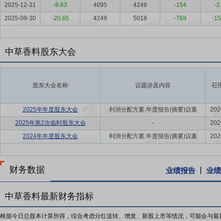
2025-12-31
-9.63
4095
4249
-154
-3
2025-09-30
-20.65
4249
5018
-769
-15
中草香料股东大会
股东大会名称
议题涉及内容
召
2025年年度股东大会
利润分配方案,年度报告(摘要)议案
202
2025年第2次临时股东大会
-
202
2024年年度股东大会
利润分配方案,年度报告(摘要)议案
202
财务数据
业绩报告
业绩
中草香料最新财务指标
根据今日总股本计算所得，综合考虑分红送转、增发、新股上市等情况，可能会与最