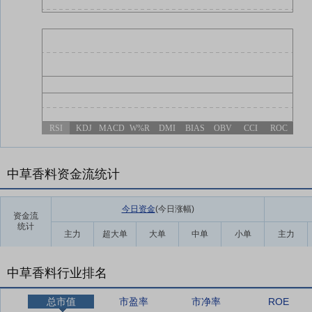
RSI
KDJ
MACD
W%R
DMI
BIAS
OBV
CCI
ROC
中草香料资金流统计
今日资金
(今日涨幅
)
资金流
统计
主力
超大单
大单
中单
小单
主力
中草香料行业排名
总市值
市盈率
市净率
ROE