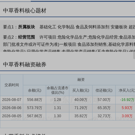
中草香料核心题材
要点1：
所属板块
基础化工 化学制品 食品及饲料添加剂 安徽板块 超
要点2：
经营范围
许可项目:危险化学品生产;危险化学品经营;食品添
部门批准文件或许可证件为准)一般项目:食品添加剂销售;基础化学原料
危险化学品);日用化学产品销售;专用化学产品销售(不含危险化学品);
纤维及复合材料销售;石墨及碳素制品制造;石墨及碳素制品销售;新材料
中草香料融资融券
出口;技术服务、技术开发、技术咨询、技术交流、技术转让、技术推广
要点3：
香料香精的研发、生产和销售
公司是一家专业研发、生产和
融资
析技术以及规模化生产优势，能为下游客户提供优质、健康、安全的香
交易时间
余额占流通市
发中心、博士后科研工作站（博士后创新实践基地），曾荣获“安徽十佳
余额(元)
买入额(元)
偿还额(元)
净买入(元
值比(%)
2026-08-07
556.88万
1.28
40.09万
57.00万
-16.92万
要点4：
香精香料行业
近年来，随着我国日化行业、食品行业等下游
2026-08-06
时，居民生活水平的提高、消费结构升级也为行业的发展提供了广阔的
573.79万
1.31
71.29万
65.35万
5.93万
香料香精化妆品工业协会公布的数据，2024年我国香料香精市场规模较202
2026-08-05
567.86万
1.30
35.82万
32.73万
3.09万
要点5：
客户优势
依托在技术研发、制造工艺、产品质量及质量管理等
同时,发行人得以进入德之馨、奇华顿等知名客户的供应商体系,并在报