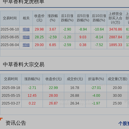
中草香料龙虎榜单
发展打下了良好的客户基础。
上榜营业
上
要点6：
技术优势
公司自设立以来,专注于香料香精的研发、生产和销
收盘价
涨跌幅
后1日涨
后5日涨
后10日涨
交易时间
相关
部买入合
部
(元)
(%)
跌幅(%)
跌幅(%)
跌幅(%)
徽省天然香料提取工程技术研究中心、博士后科研工作站(博士后创新实践
计(万)
心、“安徽省专利优秀奖”、“安徽省劳动保障诚信示范单位”、“食安安
2025-06-10
明细
29.98
3.67
-2.90
-8.94
-10.64
3476.86
6
优化产品质量、丰富产品结构、降低生产成本等方面,不断加大在香精香料
2025-06-05
明细
28.25
-2.59
-1.20
9.03
-8.14
2887.84
1
量产,其中公司WS-23产品于2021年12月获得安徽省经济和信息化厅
2025-06-04
明细
29.00
6.85
-2.59
0.38
-7.52
1895.33
1
体生产技术、副产物中低含量凉味剂提取技术等为核心的工艺技术体系
要点7：
质量优势
自设立以来,公司始终重视产品质量及品牌声誉,制
中草香料大宗交易
储、销售与售后服务全过程的质量管理体系。公司已通过了ISO9001:2005质
kosher认证、FSSC22000认证、HALAL认证、欧盟REACH注册、美
交易时间
涨跌幅(%)
收盘价(元)
成交价(元)
折溢率(%)
成交量(万股)
要点8：
年产2600吨凉味剂及香原料项目(一期)
公司本次拟公开发行1
2025-09-18
-2.71
22.99
16.78
-27.01
20.00
于公司主营业务相关的项目,具体如下:年产2600吨凉味剂及香原料项
2025-05-15
12.45
28.00
26.88
-4.00
30.00
根据公司对未来的发展战略规划和目标制定。在募集资金到位前,公司将
使用募集资金置换上述项目中预先投入的自筹资金。若实际募集资金低于
2025-03-27
0.22
26.87
26.34
-1.97
25.00
的募集资金将用于补充公司其他与主营业务相关的营运资金。如本次发
结合募集资金到位时间以及项目进展情况分期投资建设。
资讯公告
个股