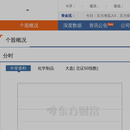
今开：
-
最高：
-
最低：
-
资金流：
今日：主力净流入
0
，主力排
个股概况
深度数据
资讯公告
公司
个股概况
分时
中草香料
化学制品
大盘( 北证50指数)