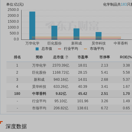
单位:
亿(元)
化学制品
共
183
只
总市值
行业平均
市场平均
排名
简称
总市值
?
市盈率
市净率
ROE(%
1
万华化学
2370.39亿
18.01
2.13
3.38
2
巨化股份
1168.72亿
28.15
5.41
5.58
3
新和成
940.16亿
14.01
2.68
5.37
4
昊华科技
633.26亿
40.39
3.41
1.67
180
中草香料
9.82亿
45.42
2.51
1.70
-
行业平均
95.10亿
101.96
3.26
1.49
-
市场平均
206.82亿
138.61
6.72
0.65
深度数据