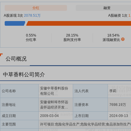
分红
融资
A股派现 3次
2078.51万
A股融资 1次
1
0.55%
28.15%
18.54%
分红率
股利支付率
派现融资比
公司概况
中草香料公司简介
安徽中草香料股份
公司名称
法人代表
李莉
有限公司
安徽省蚌埠市怀远
注册地址
注册资本
7698.19万
县怀远经济开发区
乳泉大道7号
成立日期
2009-03-04
上市日期
2024-09-13
主要范围