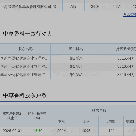
上海晨耀私募基金管理有限公司-晨鸣7号私募证券投资基金
A股
36.80
1.07
-1
点击查
中草香料一致行动人
股东名称
股东排名
持股数量(股
李莉,怀远亿达康企业管理咨询合伙企业(有限合伙)
第1,第4
3316.44万
李莉,怀远亿达康企业管理咨询合伙企业(有限合伙)
第1,第4
3316.44万
李莉,怀远亿达康企业管理咨询合伙企业(有限合伙)
第1,第7
3316.44万
中草香料股东户数
股东户数
股东户数统计
区间涨跌幅
截止日
(%)
本次
上次
增减
增减比
2026-03-31
-16.60
3914
4095
-181
-4