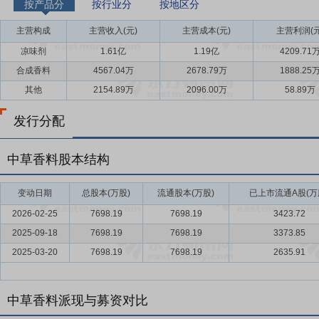
按产品分
按行业分
按地区分
主营构成
主营收入(元)
主营成本(元)
主营利润(元
凉味剂
1.61亿
1.19亿
4209.71
合成香料
4567.04万
2678.79万
1888.25
其他
2154.89万
2096.00万
58.89万
发行分配
中草香料股本结构
变动日期
总股本(万股)
流通股本(万股)
已上市流通A股(万
2026-02-25
7698.19
7698.19
3423.72
2025-09-18
7698.19
7698.19
3373.85
2025-03-20
7698.19
7698.19
2635.91
中草香料派现与募资对比