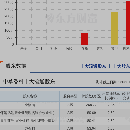
股东数据
十大流通股东
十大股东
中草香料十大流通股东
统计截止日期：
2026-
占流通股本
较上
股东名称
股份类型
持股数(万股)
比例(%)
变动
李淑清
A股
268.77
7.85
怀远亿达康企业管理咨询合伙企业(有限合伙)
A股
89.69
2.62
民生证券-兴业银行-民生证券中草香料战略配售1号集合资产管理计划
A股
80.41
2.35
范金材
A股
53.04
1.55