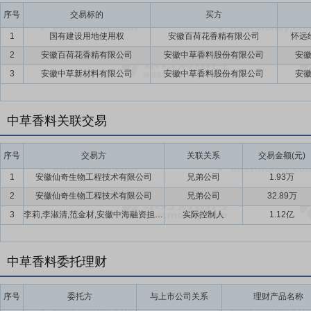
序号
交易标的
买方
1
国有建设用地使用权
安徽百荷花香精有限公司
怀远
2
安徽百荷花香精有限公司
安徽中草香料股份有限公司
安
3
安徽中草新材料有限公司
安徽中草香料股份有限公司
安
中草香料关联交易
序号
交易方
关联关系
交易金额(元)
1
安徽仙奇生物工程技术有限公司
兄弟公司
1.93万
2
安徽仙奇生物工程技术有限公司
兄弟公司
32.89万
3
李莉,李淑清,范金材,安徽中海融资担保有限公司,张娟,安徽仙奇生物工程技术有限公司,怀远县科技融资担保有限公司,杨登林
实际控制人
1.12亿
中草香料委托理财
序号
委托方
与上市公司关系
理财产品名称