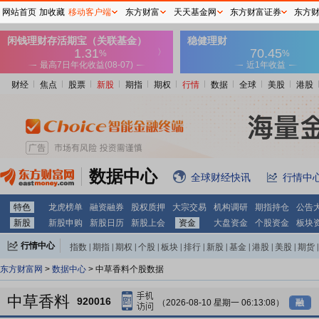
网站首页
加收藏
移动客户端
东方财富
天天基金网
东方财富证券
东方
财经
焦点
股票
新股
期指
期权
行情
数据
全球
美股
港股
数据中心
全球财经快讯
行情中
特色
龙虎榜单
融资融券
股权质押
大宗交易
机构调研
期指持仓
公告
新股
新股申购
新股日历
新股上会
资金
大盘资金
个股资金
板块
行情中心
指数
|
期指
|
期权
|
个股
|
板块
|
排行
|
新股
|
基金
|
港股
|
美股
|
期货
|
外汇
|
黄金
|
自选股
|
自选基金
东方财富网
>
数据中心
> 中草香料个股数据
中草香料
920016
（2026-08-10 星期一 06:13:08）
融