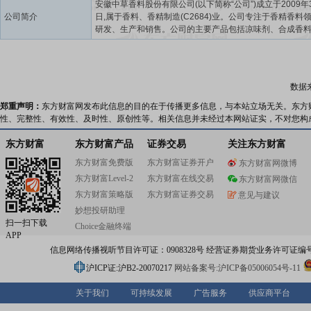
安徽中草香料股份有限公司(以下简称“公司”)成立于2009年
公司简介
日,属于香料、香精制造(C2684)业。公司专注于香精香料
研发、生产和销售。公司的主要产品包括凉味剂、合成香
然香料。其中凉味剂产品主要包括WS-23、WS-3、乳酸薄
等,合成香料包括2,4-癸二烯醛、檀香803、二氢猕猴桃内酯
然香料主要包括留兰香油、大蒜油、生姜油、红橘油等。
品可应用于食品饮料、日化、烟草、医药等行业,具有广泛
数据
应用领域和发展空间。公司为国家高新技术企业、安徽省
新中小企业,拥有省认定企业技术中心、安徽省企业研发中
郑重声明：
东方财富网发布此信息的目的在于传播更多信息，与本站立场无关。东方
士后科研工作站(博士后创新实践基地),曾荣获“省农业产业
性、完整性、有效性、及时性、原创性等。相关信息并未经过本网站证实，不对您构
企业”、“安徽十佳优秀品牌企业”等荣誉称号。公司积极实
创新引领生产实践,主要产品N,2,3-三甲基-2-异丙基丁酰胺(
东方财富
东方财富产品
证券交易
关注东方财富
23)荣获“安徽工业精品”称号。公司始终重视产品质量及品牌
东方财富免费版
东方财富证券开户
东方财富网微博
制定并实施了严格的产品质量和环境管理控制,已建立从原
东方财富Level-2
东方财富在线交易
购、产品生产、检验与仓储、销售与售后服务全过程的质
东方财富网微信
体系。公司已通过了ISO9001:2015质量管理体系认证、
东方财富策略版
东方财富证券交易
意见与建议
ISO14001:2015环境管理体系认证、ISO22000:2018认证
妙想投研助理
FSSC22000认证等管理体系认证及食安安徽品牌认证,公
扫一扫下载
Choice金融终端
产品通过BPJPH-HALAL认证、欧盟REACH注册、美国FD
APP
册、KOSHER认证等。经过十数年的技术积累和市场开拓,
信息网络传播视听节目许可证：0908328号 经营证券期货业务许可证编号：91310
积累了优质、稳定的客户渠道和资源,与德之馨、奇华顿等
内外知名公司建立了稳定的合作关系。
沪ICP证:沪B2-20070217
网站备案号:沪ICP备05006054号-11
关于我们
可持续发展
广告服务
供应商平台