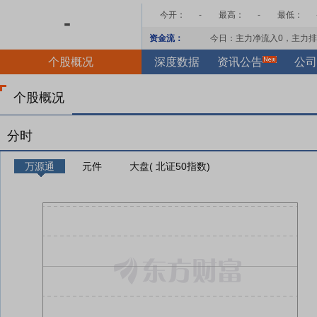
今开：
-
最高：
-
最低：
-
资金流：
今日：主力净流入
0
，主力排
个股概况
深度数据
资讯公告
公司
个股概况
分时
万源通
元件
大盘( 北证50指数)