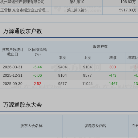
杭州斌诺资产管理有限公司-斌诺伏枥一号私募证券投资基金,杭州斌诺资产管理有限公司-斌诺启航8号私募证券投资基金
第8,第10
106.63万
王雪根,东台市绥定企业管理中心合伙企业(有限合伙),东台市广通源企业管理中心合伙企业(有限合伙)
第1,第3,第5
5917.83万
万源通股东户数
股东户数
股东户数统计
区间涨跌幅
截止日
(%)
本次
上次
增减
增减比
2026-03-31
-5.44
9404
9104
300
3.
2025-12-31
-6.06
9104
9577
-473
-4
2025-09-30
2.52
9577
11044
-1467
-13
万源通股东大会
股东大会名称
议题涉及内容
召