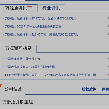
的25%。本次募集资金扣除发行费用后,公司将用于以下项目:新能源汽
贷款。在募集资金到位前,公司将根据项目实际建设进度以自有资金或
万源通资讯
行业资讯
目的资金需求,不足部分由公司自筹解决;若本次实际募集资金高于上述
.
万源通：融资净买入27.97万元，融资余额6720.89万元
公司主营业务。
.
万源通：2026年第一次临时股东会决议公告
.
万源通：融资净买入312.47万元，融资余额6692.92万元
万源通互动易
.
公司股东减持进展情况如何？
.
公司产品有没有人形机器人方面的应用
.
PCB行业景气持续，公司下一步如何将产品向高端转型以及发掘第二增长曲线的计划是什
公司运营
股权质押
并购
万源通并购重组