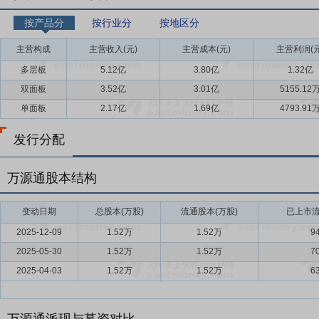
按产品分
按行业分
按地区分
主营构成
主营收入(元)
主营成本(元)
主营利润(元
多层板
5.12亿
3.80亿
1.32亿
双面板
3.52亿
3.01亿
5155.12
单面板
2.17亿
1.69亿
4793.91
发行分配
万源通股本结构
变动日期
总股本(万股)
流通股本(万股)
已上市流
2025-12-09
1.52万
1.52万
9
2025-05-30
1.52万
1.52万
7
2025-04-03
1.52万
1.52万
6