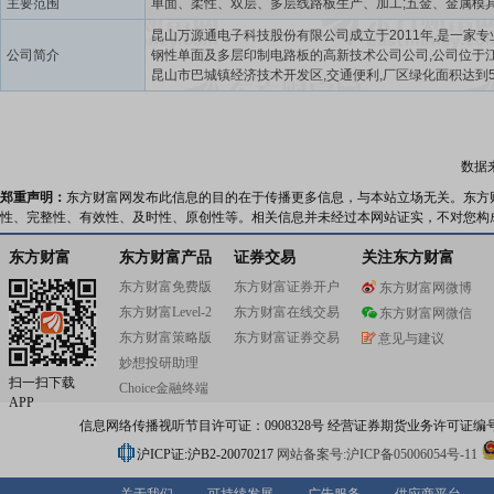
主要范围
昆山万源通电子科技股份有限公司成立于2011年,是一家专
公司简介
钢性单面及多层印制电路板的高新技术公司公司,公司位于
昆山市巴城镇经济技术开发区,交通便利,厂区绿化面积达到5
上,环境优美。公司全体同仁在“用户至上、质量第一”的经
指导下,公司得到迅速发展,培养了一支从事印制板加工的专
健全了市场开发、工程设计、加工制造、品质保证、售后
理体系。公司先后通过了ISO9001:2008国际质量体系认证
数据
ISO14001:2004环境管理体系认证,产品质量通过美国UL
证。公司拥有多名印制板制造专业资深工程师。
郑重声明：
东方财富网发布此信息的目的在于传播更多信息，与本站立场无关。东方
性、完整性、有效性、及时性、原创性等。相关信息并未经过本网站证实，不对您构
东方财富
东方财富产品
证券交易
关注东方财富
东方财富免费版
东方财富证券开户
东方财富网微博
东方财富Level-2
东方财富在线交易
东方财富网微信
东方财富策略版
东方财富证券交易
意见与建议
妙想投研助理
扫一扫下载
Choice金融终端
APP
信息网络传播视听节目许可证：0908328号 经营证券期货业务许可证编号：91310
沪ICP证:沪B2-20070217
网站备案号:沪ICP备05006054号-11