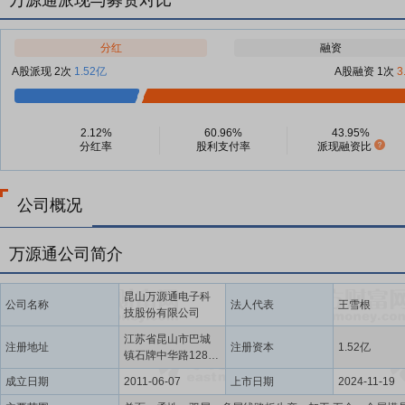
万源通派现与募资对比
分红
融资
A股派现 2次
1.52亿
A股融资 1次
3
2.12%
60.96%
43.95%
分红率
股利支付率
派现融资比
公司概况
万源通公司简介
昆山万源通电子科
公司名称
法人代表
王雪根
技股份有限公司
江苏省昆山市巴城
注册地址
注册资本
1.52亿
镇石牌中华路1288
号
成立日期
2011-06-07
上市日期
2024-11-19