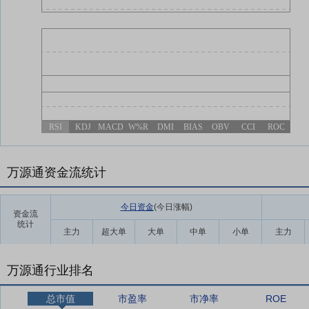
RSI
KDJ
MACD
W%R
DMI
BIAS
OBV
CCI
ROC
万源通资金流统计
今日资金
(今日涨幅
)
资金流
统计
主力
超大单
大单
中单
小单
主力
万源通行业排名
总市值
市盈率
市净率
ROE