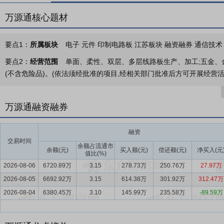
万源通核心题材
要点1：
所属板块
电子 元件 印制电路板 江苏板块 融资融券 通信技术 
要点2：
经营范围
单面、柔性、双层、多层线路板生产、加工;五金、
(不含危险品)。(依法须经批准的项目,经相关部门批准后方可开展经营活
要点3：
印刷电路板的研发、生产和销售
公司是一家专业从事印刷电路板（
泛应用于消费电子、汽车电子、工业控制、家用电器、通信设备等领域
万源通融资融券
过了80%；其中，汽车电子已成为公司产品的第一大应用领域。
要点4：
印制电路板制造业
2025年，在全球人工智能（AI）技术
融资
交易时间
PCB行业整体呈现结构性繁荣与区域性调整并存的态势。行业周期波动
余额占流通市
余额(元)
买入额(元)
偿还额(元)
净买入(元
值比(%)
高速增长周期，成为拉动行业增长的核心引擎。Prismark预计2025
2026-08-06
6720.89万
3.15
278.73万
250.76万
27.97万
领整体增长。与此同时，在地缘政治和供应链重塑的背景下，产业地理格
2026-08-05
6692.92万
3.15
614.38万
301.92万
312.47万
要点5：
优质客户资源优势
公司凭借品质可靠、快速交付、稳定的供货
2026-08-04
6380.45万
3.10
145.99万
235.58万
-89.59万
车电子、工业控制、消费电子和家用电器领域,主要客户在汽车电子领
包括明纬集团、全汉(3015.TW)、台达集团(台达电2308.TW)等优
(2301.TW)、新普(6121.TWO)等知名客户。公司提供的汽车