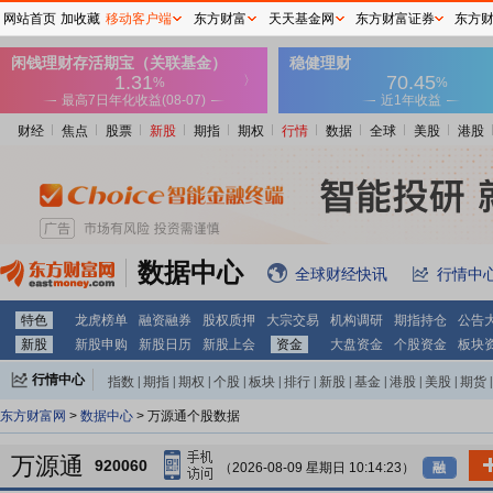
网站首页
加收藏
移动客户端
东方财富
天天基金网
东方财富证券
东方
财经
焦点
股票
新股
期指
期权
行情
数据
全球
美股
港股
数据中心
全球财经快讯
行情中
特色
龙虎榜单
融资融券
股权质押
大宗交易
机构调研
期指持仓
公告
新股
新股申购
新股日历
新股上会
资金
大盘资金
个股资金
板块
行情中心
指数
|
期指
|
期权
|
个股
|
板块
|
排行
|
新股
|
基金
|
港股
|
美股
|
期货
|
外汇
|
黄金
|
自选股
|
自选基金
东方财富网
>
数据中心
> 万源通个股数据
万源通
920060
（2026-08-09 星期日 10:14:23）
融