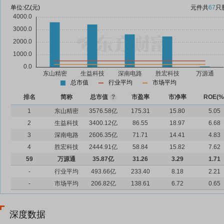
单位:
亿(元)
元件
共
67
只
总市值
行业平均
市场平均
排名
简称
总市值
?
市盈率
市净率
ROE(%
1
东山精密
3576.58亿
175.31
15.80
5.05
2
生益科技
3400.12亿
86.55
18.97
6.68
3
深南电路
2606.35亿
71.71
14.41
4.83
4
胜宏科技
2444.91亿
58.84
15.82
7.62
59
万源通
35.87亿
31.26
3.29
1.71
-
行业平均
493.66亿
233.40
8.18
2.21
-
市场平均
206.82亿
138.61
6.72
0.65
深度数据