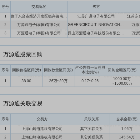
序号
交易标的
买方
1
位于东台市经济开发区振兴路南侧、经十路东侧的国有建设土地使用权
江苏广谦电子有限公司
江苏东
2
万源通电子(泰国)有限公司
GREENCIRCUIT INNOVATIONS (SINGAPORE) PTE.LTD,昆山万源通电子科技股份有限公司
万源
3
万源通电子(泰国)有限公司
昆山万源通电子科技股份有限公司,GREENCIRCUIT INNOVATIONS (SINGAPORE) PTE.LTD
万源
万源通股票回购
占公告前一日总股
序号
回购价格区间(元)
回购数量区间(股)
回购金额区间(元)
本比例(%)
1000.00万
1
38.00
26万~39万
0.17~0.26
~1500.00万
万源通关联交易
序号
交易方
关联关系
交易金额(元)
1
上海山崎电路板有限公司
其它关联关系
1.96万
2
上海山崎电路板有限公司
其它关联关系
145.54万