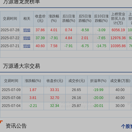
万源通龙虎榜单
的使用寿命通常在15年以上,需要在复杂多变环境中精准平稳运行,汽
的防磁、防尘、防冲击、使用寿命长、抗干扰、在高温高湿度环境下连
上榜营业
上
收盘价
涨跌幅
后1日涨
后5日涨
后10日涨
交易时间
相关
部买入合
部
及使用寿命。因此,汽车电子、工业控制以及消费电子等领域产品对PC
(元)
(%)
跌幅(%)
跌幅(%)
跌幅(%)
计(万)
性等方面的考量,一般不会随意更换合格PCB供货商,倾向于与公司长
2025-07-28
明细
37.86
4.01
0.74
-8.58
-3.09
6056.19
10
团、LG集团、全汉等客户与公司合作时间均已超过5年。
2025-07-22
明细
37.39
-7.91
4.84
2.01
-7.65
12976.36
9
要点6：
汽车电子领域的优势
公司凭借多年在汽车电路板研发与生产
2025-07-21
明细
40.60
7.58
-7.91
-6.75
-14.75
10395.86
7
与了长江汽车中控、一键启动、多功能方向盘板的前期设计、开发、工艺
有汽车电路板研发生产经验和客户资源,将产品从车灯、多媒体播放和
息处理系统、新能源电力系统和自动驾驶系统等核心应用领域。汽车核心
万源通大宗交易
涵盖了汽车的所有核心部件及配套设施,产品最终应用于大众、特斯拉
交易时间
涨跌幅(%)
收盘价(元)
成交价(元)
折溢率(%)
成交量(万股)
要点7：
品质控制优势
印制电路板企业的质量管控能力事关市场竞争力和
理体系认证、ISO14001环境管理体系认证、ISO5001能源管理体系、I
2025-07-09
1.87
33.31
26.65
-19.99
40.00
产品中有害物质过程管理体系认证、中国质量认证中心CQC认证和美国
2025-07-08
3.81
32.70
26.16
-20.00
40.00
客户对产品的品质要求非常严格,需要经过长时间试验和验证。公司坚持以
2025-07-04
-2.21
32.34
25.87
-20.01
30.00
料采购、生产体系监控和销售等进行全过程严格管控。公司产品质量基
要点8：
新能源汽车配套高端印制电路板项目(年产50万平方米刚性线路
资讯公告
个股
度股东大会、第二届董事会第九次会议审议通过,公司拟公开发行3,100