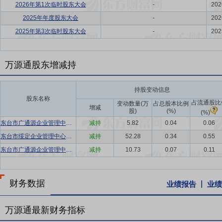
2026年第1次临时股东大会
-
202
2025年年度股东大会
-
202
2025年第3次临时股东大会
-
202
万源通股东增减持
持股变动信息
股东名称
占流通股比
变动数量(万
占总股本比例
增减
股)
(%)
(%)
东台市广通源企业管理中心合伙企业(有限合伙)
减持
5.82
0.04
0.06
东台市绥定企业管理中心合伙企业(有限合伙)
减持
52.28
0.34
0.55
东台市广通源企业管理中心合伙企业(有限合伙)
减持
10.73
0.07
0.11
财务数据
业绩报告
业绩
万源通最新财务指标