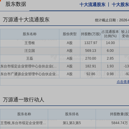
股东数据
十大流通股东
十大股东
万源通十大流通股东
统计截止日期：
2026-
占流通股本
较上
股东名称
股份类型
持股数(万股)
比例(%)
变动
王雪根
A股
1327.97
14.00
汪立国
A股
569.13
6.00
王磊
A股
270.00
2.85
东台市绥定企业管理中心合伙企业(有限合伙)
A股
182.91
1.93
-13
东台市广通源企业管理中心合伙企业(有限合伙)
A股
92.86
0.98
-9
点击查
万源通一致行动人
股东名称
股东排名
持股数量(股
王雪根,东台市绥定企业管理中心合伙企业(有限合伙),东台市广通源企业管理中心合伙企业(有限合伙)
第1,第3,第5
5844.74万