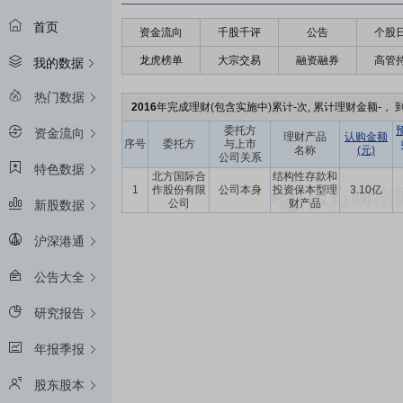
首页
资金流向
千股千评
公告
个股
龙虎榜单
大宗交易
融资融券
高管
我的数据
热门数据
2016
年完成理财(包含实施中)累计-次, 累计理财金额-， 到
委托方
资金流向
理财产品
认购金额
序号
委托方
与上市
名称
(元)
公司关系
特色数据
北方国际合
结构性存款和
1
作股份有限
公司本身
投资保本型理
3.10亿
公司
财产品
新股数据
沪深港通
公告大全
研究报告
年报季报
股东股本