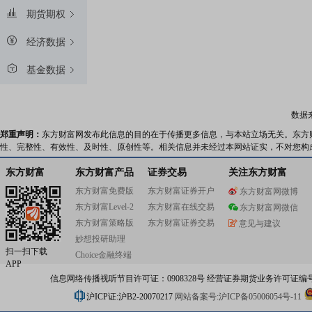
期货期权
经济数据
基金数据
数据
郑重声明：
东方财富网发布此信息的目的在于传播更多信息，与本站立场无关。东方
性、完整性、有效性、及时性、原创性等。相关信息并未经过本网站证实，不对您构
东方财富
东方财富产品
证券交易
关注东方财富
东方财富免费版
东方财富证券开户
东方财富网微博
东方财富Level-2
东方财富在线交易
东方财富网微信
东方财富策略版
东方财富证券交易
意见与建议
妙想投研助理
扫一扫下载
Choice金融终端
APP
信息网络传播视听节目许可证：0908328号 经营证券期货业务许可证编号：91310
沪ICP证:沪B2-20070217
网站备案号:沪ICP备05006054号-11