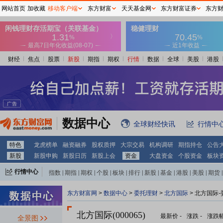
网站首页
加收藏
移动客户端
东方财富
天天基金网
东方财富证券
东方
财经
焦点
股票
新股
期指
期权
行情
数据
全球
美股
港股
数据中心
全球财经快讯
行情中
特色
龙虎榜单
融资融券
股权质押
大宗交易
机构调研
期指持仓
公告
新股
新股申购
新股日历
新股上会
资金
大盘资金
个股资金
板块
行情中心
指数
|
期指
|
期权
|
个股
|
板块
|
排行
|
新股
|
基金
|
港股
|
美股
|
期货
|
外汇
|
黄金
|
自选股
|
自选基金
东方财富网
>
数据中心
>
委托理财
>
北方国际
> 北方国际
北方国际(000065)
最新价
-
涨跌
-
涨跌
全景图