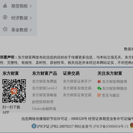
期货期权
经济数据
基金数据
数据
郑重声明：
东方财富网发布此信息的目的在于传播更多信息，与本站立场无关。东方
性、完整性、有效性、及时性、原创性等。相关信息并未经过本网站证实，不对您构
东方财富
东方财富产品
证券交易
关注东方财富
东方财富免费版
东方财富证券开户
东方财富网微博
东方财富Level-2
东方财富在线交易
东方财富网微信
东方财富策略版
东方财富证券交易
意见与建议
妙想投研助理
扫一扫下载
Choice金融终端
APP
信息网络传播视听节目许可证：0908328号 经营证券期货业务许可证编号：91310
沪ICP证:沪B2-20070217
网站备案号:沪ICP备05006054号-11