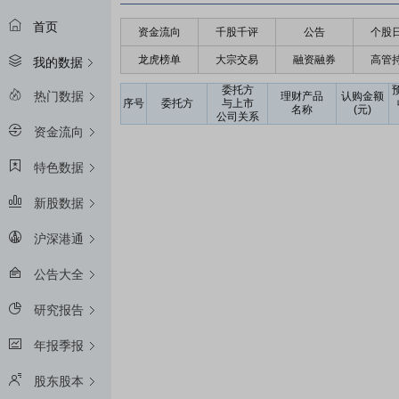
首页
资金流向
千股千评
公告
个股
龙虎榜单
大宗交易
融资融券
高管
我的数据
委托方
热门数据
理财产品
认购金额
序号
委托方
与上市
名称
(元)
公司关系
资金流向
特色数据
新股数据
沪深港通
公告大全
研究报告
年报季报
股东股本