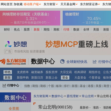
网站首页
加收藏
移动客户端
东方财富
天天基金网
东方财富证券
东方
财经
焦点
股票
新股
期指
期权
行情
数据
全球
美股
港股
数据中心
全球财经快讯
行情中
特色
龙虎榜单
融资融券
股权质押
大宗交易
机构调研
期指持仓
公告
新股
新股申购
新股日历
新股上会
资金
大盘资金
个股资金
板块
行情中心
指数
|
期指
|
期权
|
个股
|
板块
|
排行
|
新股
|
基金
|
港股
|
美股
|
期货
|
外汇
|
黄金
|
自选股
|
自选基金
东方财富网
>
数据中心
>
委托理财
>
常山北明
> 常山北明
常山北明(000158)
最新价
-
涨跌
-
涨跌
全景图