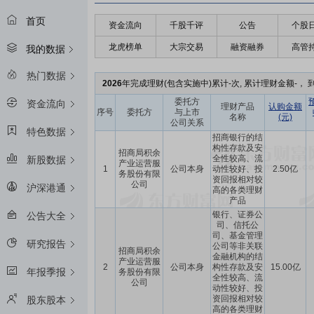
首页
资金流向
千股千评
公告
个股
龙虎榜单
大宗交易
融资融券
高管
我的数据
热门数据
2026
年完成理财(包含实施中)累计-次, 累计理财金额-， 到
委托方
资金流向
理财产品
认购金额
序号
委托方
与上市
名称
(元)
公司关系
特色数据
招商银行的结
构性存款及安
招商局积余
全性较高、流
新股数据
产业运营服
1
公司本身
动性较好、投
2.50亿
务股份有限
资回报相对较
公司
沪深港通
高的各类理财
产品
银行、证券公
公告大全
司、信托公
司、基金管理
研究报告
公司等非关联
招商局积余
金融机构的结
产业运营服
2
公司本身
构性存款及安
15.00亿
年报季报
务股份有限
全性较高、流
公司
动性较好、投
资回报相对较
股东股本
高的各类理财