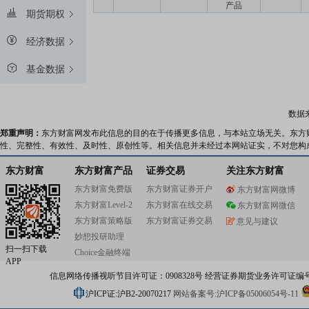
产品
期货期权
经济数据
基金数据
数据
郑重声明：
东方财富网发布此信息的目的在于传播更多信息，与本站立场无关。东方
性、完整性、有效性、及时性、原创性等。相关信息并未经过本网站证实，不对您构
东方财富
东方财富产品
证券交易
关注东方财富
东方财富免费版
东方财富证券开户
东方财富网微博
东方财富Level-2
东方财富在线交易
东方财富网微信
东方财富策略版
东方财富证券交易
意见与建议
妙想投研助理
扫一扫下载
Choice金融终端
APP
信息网络传播视听节目许可证：0908328号 经营证券期货业务许可证编号：91310
沪ICP证:沪B2-20070217
网站备案号:沪ICP备05006054号-11