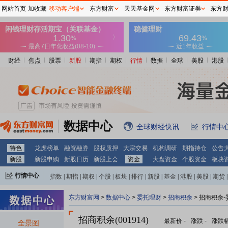
网站首页
加收藏
移动客户端
东方财富
天天基金网
东方财富证券
东方
财经
焦点
股票
新股
期指
期权
行情
数据
全球
美股
港股
数据中心
全球财经快讯
行情中
特色
龙虎榜单
融资融券
股权质押
大宗交易
机构调研
期指持仓
公告
新股
新股申购
新股日历
新股上会
资金
大盘资金
个股资金
板块
行情中心
指数
|
期指
|
期权
|
个股
|
板块
|
排行
|
新股
|
基金
|
港股
|
美股
|
期货
|
外汇
|
黄金
|
自选股
|
自选基金
东方财富网
>
数据中心
>
委托理财
>
招商积余
> 招商积余
招商积余(001914)
最新价
-
涨跌
-
涨跌
全景图