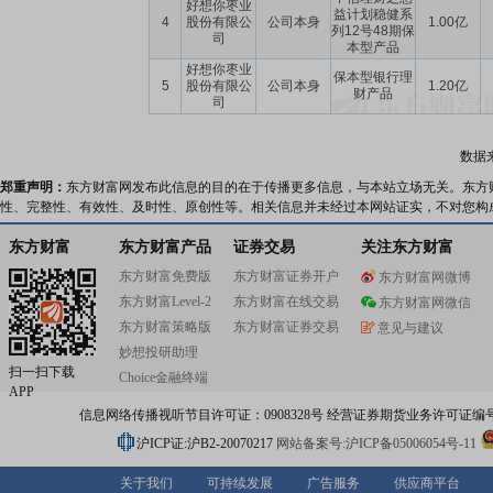
好想你枣业
益计划稳健系
4
股份有限公
公司本身
1.00亿
列12号48期保
司
本型产品
好想你枣业
保本型银行理
5
股份有限公
公司本身
1.20亿
财产品
司
数据
郑重声明：
东方财富网发布此信息的目的在于传播更多信息，与本站立场无关。东方
性、完整性、有效性、及时性、原创性等。相关信息并未经过本网站证实，不对您构
东方财富
东方财富产品
证券交易
关注东方财富
东方财富免费版
东方财富证券开户
东方财富网微博
东方财富Level-2
东方财富在线交易
东方财富网微信
东方财富策略版
东方财富证券交易
意见与建议
妙想投研助理
扫一扫下载
Choice金融终端
APP
信息网络传播视听节目许可证：0908328号 经营证券期货业务许可证编号：91310
沪ICP证:沪B2-20070217
网站备案号:沪ICP备05006054号-11
关于我们
可持续发展
广告服务
供应商平台