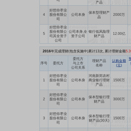
司
产品
好想你枣业
保本型理财产
4
股份有限公
公司本身
2000万
品
司
好想你枣业
股份有限公
公司本身,全
银行低风险理
5
12.00亿
司其全资子
资子公司
财产品
公司
2016
年完成理财(包含实施中)累计13次, 累计理财金额
5.
委托方
理财产品
认购金额
序号
委托方
与上市
名称
(元)
公司关系
好想你枣业
河南新郑农村
1
股份有限公
公司本身
商业银行理财
1500万
司
产品
好想你枣业
保本型银行理
2
股份有限公
公司本身
3000万
财产品
司
好想你枣业
保本型银行理
3
股份有限公
公司本身
1500万
财产品(30天)
司