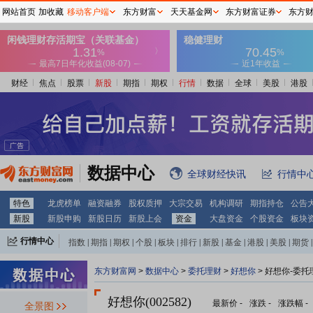
网站首页
加收藏
移动客户端
东方财富
天天基金网
东方财富证券
东方
财经
焦点
股票
新股
期指
期权
行情
数据
全球
美股
港股
数据中心
全球财经快讯
行情中
特色
龙虎榜单
融资融券
股权质押
大宗交易
机构调研
期指持仓
公告
新股
新股申购
新股日历
新股上会
资金
大盘资金
个股资金
板块
行情中心
指数
|
期指
|
期权
|
个股
|
板块
|
排行
|
新股
|
基金
|
港股
|
美股
|
期货
|
外汇
|
黄金
|
自选股
|
自选基金
东方财富网
>
数据中心
>
委托理财
>
好想你
> 好想你-委托
好想你(002582)
最新价
-
涨跌
-
涨跌幅
-
全景图