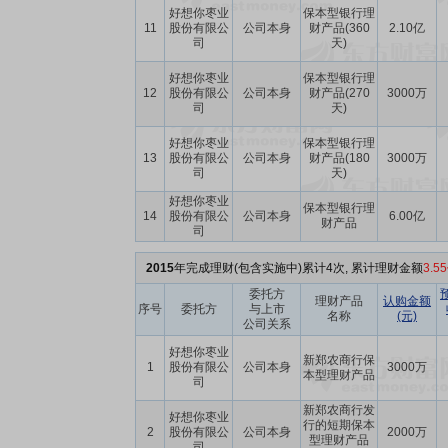
好想你枣业
保本型银行理
11
股份有限公
公司本身
财产品(360
2.10亿
司
天)
好想你枣业
保本型银行理
12
股份有限公
公司本身
财产品(270
3000万
司
天)
好想你枣业
保本型银行理
13
股份有限公
公司本身
财产品(180
3000万
司
天)
好想你枣业
保本型银行理
14
股份有限公
公司本身
6.00亿
财产品
司
2015
年完成理财(包含实施中)累计4次, 累计理财金额
3.5
委托方
理财产品
认购金额
序号
委托方
与上市
名称
(元)
公司关系
好想你枣业
新郑农商行保
1
股份有限公
公司本身
3000万
本型理财产品
司
新郑农商行发
好想你枣业
行的短期保本
2
股份有限公
公司本身
2000万
型理财产品
司