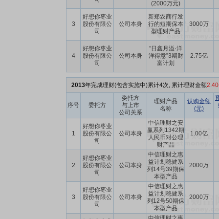
(2000万元)
好想你枣业
新郑农商行发
3
股份有限公
公司本身
行的短期保本
3000万
司
型理财产品
好想你枣业
“日鑫月溢·洋
4
股份有限公
公司本身
洋得意”3期财
2.75亿
司
富计划
2013
年完成理财(包含实施中)累计4次, 累计理财金额
2.4
委托方
理财产品
认购金额
序号
委托方
与上市
名称
(元)
公司关系
中信理财之安
好想你枣业
赢系列1342期
1
股份有限公
公司本身
1.00亿
人民币对公理
司
财产品
中信理财之惠
好想你枣业
益计划稳健系
2
股份有限公
公司本身
2000万
列14号39期保
司
本型产品
中信理财之惠
好想你枣业
益计划稳健系
3
股份有限公
公司本身
2000万
列12号50期保
司
本型产品
中信理财之惠