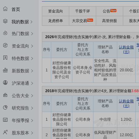
首页
资金流向
千股千评
公告
个股
龙虎榜单
大宗交易
高管持股
股东
我的数据
热门数据
2026
年完成理财(包含实施中)累计-次, 累计理财金额-， 到
委托方
资金流向
理财产品
认购金额
序号
委托方
与上市
名称
(元)
公司关系
特色数据
安全性高、流
好想你健康
动性好、风险
食品股份有
公司本身,全
1
相对较低的理
20.00亿
新股数据
限公司及全
资子公司
财产品投资品
资子公司
种
沪深港通
2018
年完成理财(包含实施中)累计4次, 累计理财金额
3.6
公告大全
委托方
理财产品
认购金额
序号
委托方
与上市
名称
(元)
研究报告
公司关系
好想你健康
1
食品股份有
公司本身
中信理
1.20亿
年报季报
限公司
好想你健康
低风险理财产
股东股本
2
食品股份有
公司本身
12.00亿
品