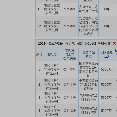
有限公司
益凭证
铜陵洁雅生
安全性高、流
11
物科技股份
公司本身
6.00亿
动性好的产品
有限公司
安全性高、流
铜陵洁雅生
动性好、期限
12
物科技股份
公司本身
不超过12个月
6.00亿
有限公司
的短期投资理
财产品
2022
年完成理财(包含实施中)累计8次, 累计理财金额
4.5
委托方
理财产品
认购金额
序号
委托方
与上市
名称
(元)
公司关系
国元证券元鼎
铜陵洁雅生
尊享定制294
1
物科技股份
公司本身
5000万
期固定收益凭
有限公司
证
铜陵洁雅生
申万宏源龙鼎
2
物科技股份
公司本身
定制110期收
5000万
有限公司
益凭证
铜陵洁雅生
信智安盈715
3
物科技股份
公司本身
5000万
期收益凭证
有限公司
铜陵洁雅生
信智安盈716
4
物科技股份
公司本身
5000万
期收益凭证
有限公司