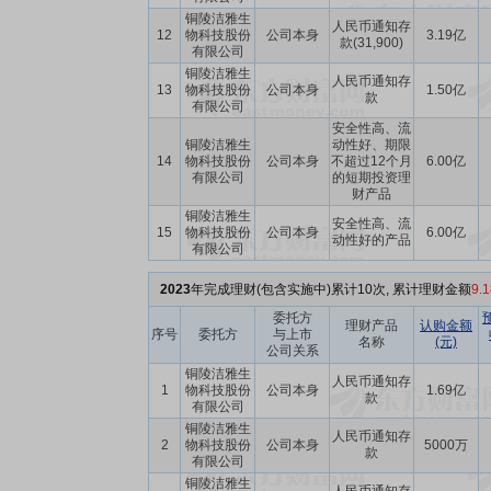
铜陵洁雅生
人民币通知存
12
物科技股份
公司本身
3.19亿
款(31,900)
有限公司
铜陵洁雅生
人民币通知存
13
物科技股份
公司本身
1.50亿
款
有限公司
安全性高、流
铜陵洁雅生
动性好、期限
14
物科技股份
公司本身
不超过12个月
6.00亿
有限公司
的短期投资理
财产品
铜陵洁雅生
安全性高、流
15
物科技股份
公司本身
6.00亿
动性好的产品
有限公司
2023
年完成理财(包含实施中)累计10次, 累计理财金额
9.
委托方
理财产品
认购金额
序号
委托方
与上市
名称
(元)
公司关系
铜陵洁雅生
人民币通知存
1
物科技股份
公司本身
1.69亿
款
有限公司
铜陵洁雅生
人民币通知存
2
物科技股份
公司本身
5000万
款
有限公司
铜陵洁雅生