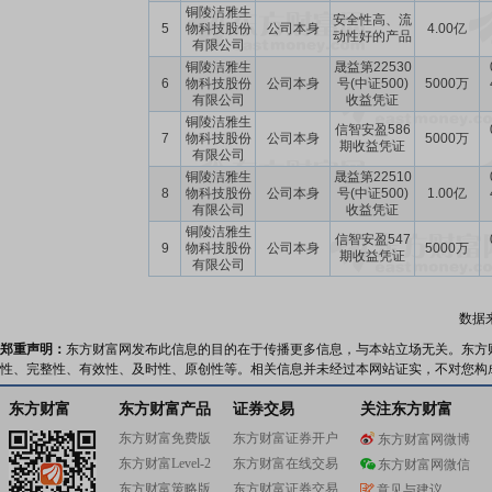
铜陵洁雅生
安全性高、流
5
物科技股份
公司本身
4.00亿
动性好的产品
有限公司
铜陵洁雅生
晟益第22530
6
物科技股份
公司本身
号(中证500)
5000万
有限公司
收益凭证
铜陵洁雅生
信智安盈586
7
物科技股份
公司本身
5000万
期收益凭证
有限公司
铜陵洁雅生
晟益第22510
8
物科技股份
公司本身
号(中证500)
1.00亿
有限公司
收益凭证
铜陵洁雅生
信智安盈547
9
物科技股份
公司本身
5000万
期收益凭证
有限公司
数据
郑重声明：
东方财富网发布此信息的目的在于传播更多信息，与本站立场无关。东方
性、完整性、有效性、及时性、原创性等。相关信息并未经过本网站证实，不对您构
东方财富
东方财富产品
证券交易
关注东方财富
东方财富免费版
东方财富证券开户
东方财富网微博
东方财富Level-2
东方财富在线交易
东方财富网微信
东方财富策略版
东方财富证券交易
意见与建议