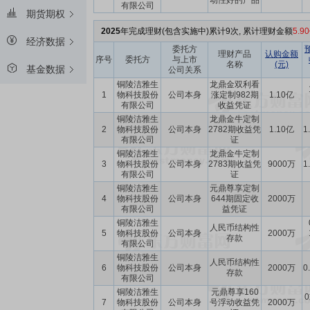
动性好的产品
有限公司
期货期权
2025
年完成理财(包含实施中)累计9次, 累计理财金额
5.9
经济数据
委托方
理财产品
认购金额
序号
委托方
与上市
名称
(元)
基金数据
公司关系
铜陵洁雅生
龙鼎金双利看
1
物科技股份
公司本身
涨定制982期
1.10亿
有限公司
收益凭证
铜陵洁雅生
龙鼎金牛定制
2
物科技股份
公司本身
2782期收益凭
1.10亿
1
有限公司
证
铜陵洁雅生
龙鼎金牛定制
3
物科技股份
公司本身
2783期收益凭
9000万
1
有限公司
证
铜陵洁雅生
元鼎尊享定制
4
物科技股份
公司本身
644期固定收
2000万
有限公司
益凭证
铜陵洁雅生
人民币结构性
5
物科技股份
公司本身
2000万
存款
有限公司
铜陵洁雅生
人民币结构性
6
物科技股份
公司本身
2000万
0
存款
有限公司
铜陵洁雅生
元鼎尊享160
0
7
物科技股份
公司本身
号浮动收益凭
2000万