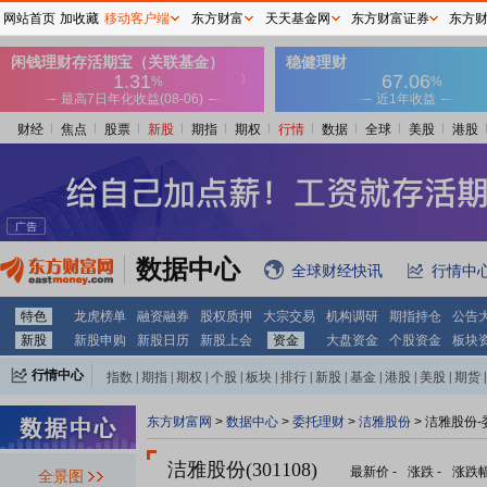
网站首页
加收藏
移动客户端
东方财富
天天基金网
东方财富证券
东方
财经
焦点
股票
新股
期指
期权
行情
数据
全球
美股
港股
数据中心
全球财经快讯
行情中
特色
龙虎榜单
融资融券
股权质押
大宗交易
机构调研
期指持仓
公告
新股
新股申购
新股日历
新股上会
资金
大盘资金
个股资金
板块
行情中心
指数
|
期指
|
期权
|
个股
|
板块
|
排行
|
新股
|
基金
|
港股
|
美股
|
期货
|
外汇
|
黄金
|
自选股
|
自选基金
东方财富网
>
数据中心
>
委托理财
>
洁雅股份
> 洁雅股份
洁雅股份(301108)
最新价
-
涨跌
-
涨跌
全景图