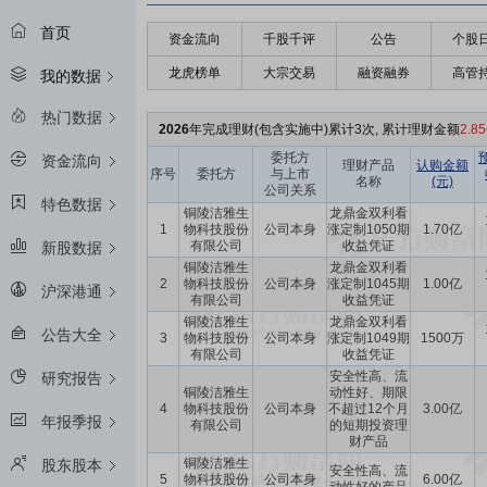
首页
资金流向
千股千评
公告
个股
龙虎榜单
大宗交易
融资融券
高管
我的数据
热门数据
2026
年完成理财(包含实施中)累计3次, 累计理财金额
2.8
委托方
资金流向
理财产品
认购金额
序号
委托方
与上市
名称
(元)
公司关系
特色数据
铜陵洁雅生
龙鼎金双利看
1
物科技股份
公司本身
涨定制1050期
1.70亿
有限公司
收益凭证
新股数据
铜陵洁雅生
龙鼎金双利看
2
物科技股份
公司本身
涨定制1045期
1.00亿
沪深港通
有限公司
收益凭证
铜陵洁雅生
龙鼎金双利看
公告大全
3
物科技股份
公司本身
涨定制1049期
1500万
有限公司
收益凭证
安全性高、流
研究报告
铜陵洁雅生
动性好、期限
4
物科技股份
公司本身
不超过12个月
3.00亿
年报季报
有限公司
的短期投资理
财产品
铜陵洁雅生
股东股本
安全性高、流
5
物科技股份
公司本身
6.00亿