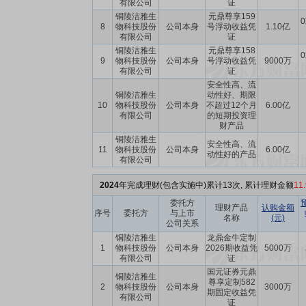
有限公司
证
铜陵洁雅生
元鼎尊享159
0
8
物科技股份
公司本身
号浮动收益凭
1.10亿
有限公司
证
铜陵洁雅生
元鼎尊享158
0
9
物科技股份
公司本身
号浮动收益凭
9000万
有限公司
证
安全性高、流
铜陵洁雅生
动性好、期限
10
物科技股份
公司本身
不超过12个月
6.00亿
有限公司
的短期投资理
财产品
铜陵洁雅生
安全性高、流
11
物科技股份
公司本身
6.00亿
动性好的产品
有限公司
2024
年完成理财(包含实施中)累计13次, 累计理财金额
11
委托方
理财产品
认购金额
序号
委托方
与上市
名称
(元)
公司关系
铜陵洁雅生
龙鼎金牛定制
1
物科技股份
公司本身
2026期收益凭
5000万
有限公司
证
国元证券元鼎
铜陵洁雅生
尊享定制582
2
物科技股份
公司本身
3000万
期固定收益凭
有限公司
证