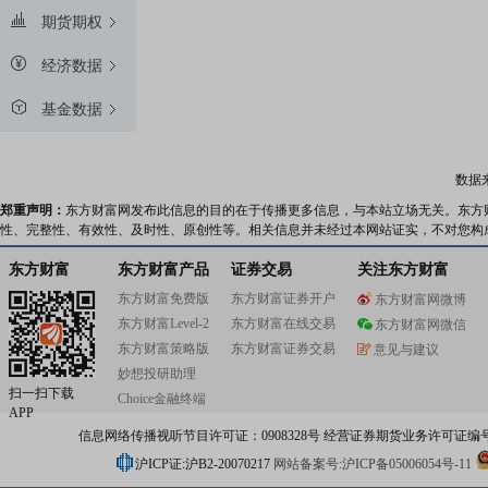
期货期权
经济数据
基金数据
数据
郑重声明：
东方财富网发布此信息的目的在于传播更多信息，与本站立场无关。东方
性、完整性、有效性、及时性、原创性等。相关信息并未经过本网站证实，不对您构
东方财富
东方财富产品
证券交易
关注东方财富
东方财富免费版
东方财富证券开户
东方财富网微博
东方财富Level-2
东方财富在线交易
东方财富网微信
东方财富策略版
东方财富证券交易
意见与建议
妙想投研助理
扫一扫下载
Choice金融终端
APP
信息网络传播视听节目许可证：0908328号 经营证券期货业务许可证编号：91310
沪ICP证:沪B2-20070217
网站备案号:沪ICP备05006054号-11