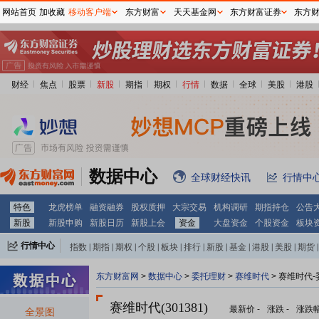
网站首页
加收藏
移动客户端
东方财富
天天基金网
东方财富证券
东方
财经
焦点
股票
新股
期指
期权
行情
数据
全球
美股
港股
数据中心
全球财经快讯
行情中
特色
龙虎榜单
融资融券
股权质押
大宗交易
机构调研
期指持仓
公告
新股
新股申购
新股日历
新股上会
资金
大盘资金
个股资金
板块
行情中心
指数
|
期指
|
期权
|
个股
|
板块
|
排行
|
新股
|
基金
|
港股
|
美股
|
期货
|
外汇
|
黄金
|
自选股
|
自选基金
东方财富网
>
数据中心
>
委托理财
>
赛维时代
> 赛维时代
赛维时代(301381)
最新价
-
涨跌
-
涨跌
全景图