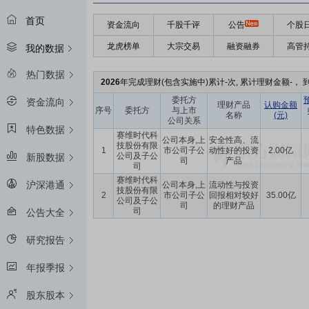
首页
资金流向
千股千评
公告
个股
龙虎榜单
大宗交易
融资融券
高管
我的数据
热门数据
2026
年完成理财(包含实施中)累计-次, 累计理财金额-， 到
委托方
资金流向
理财产品
认购金额
序号
委托方
与上市
名称
(元)
公司关系
特色数据
赛维时代科
公司本身,上
安全性高、流
技股份有限
1
市公司子公
动性好的投资
2.00亿
公司及子公
新股数据
司
产品
司
赛维时代科
沪深港通
公司本身,上
流动性与投资
技股份有限
2
市公司子公
回报相对较好
35.00亿
公司及子公
司
的理财产品
司
公告大全
研究报告
年报季报
股东股本