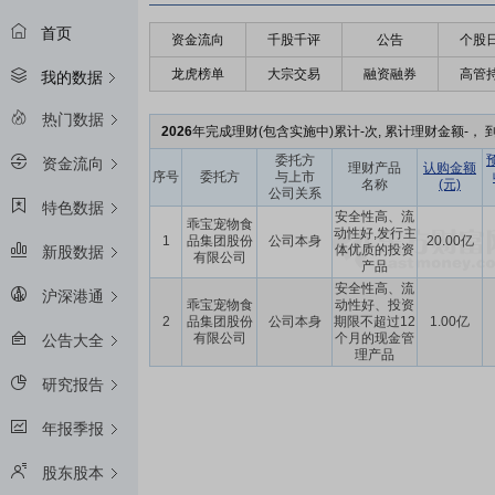
首页
资金流向
千股千评
公告
个股
龙虎榜单
大宗交易
融资融券
高管
我的数据
热门数据
2026
年完成理财(包含实施中)累计-次, 累计理财金额-， 到
委托方
资金流向
理财产品
认购金额
序号
委托方
与上市
名称
(元)
公司关系
特色数据
安全性高、流
乖宝宠物食
动性好,发行主
1
品集团股份
公司本身
20.00亿
体优质的投资
新股数据
有限公司
产品
安全性高、流
沪深港通
乖宝宠物食
动性好、投资
2
品集团股份
公司本身
期限不超过12
1.00亿
有限公司
个月的现金管
公告大全
理产品
研究报告
年报季报
股东股本