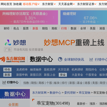
网站首页
加收藏
移动客户端
东方财富
天天基金网
东方财富证券
东方
财经
焦点
股票
新股
期指
期权
行情
数据
全球
美股
港股
数据中心
全球财经快讯
行情中
特色
龙虎榜单
融资融券
股权质押
大宗交易
机构调研
期指持仓
公告
新股
新股申购
新股日历
新股上会
资金
大盘资金
个股资金
板块
行情中心
指数
|
期指
|
期权
|
个股
|
板块
|
排行
|
新股
|
基金
|
港股
|
美股
|
期货
|
外汇
|
黄金
|
自选股
|
自选基金
东方财富网
>
数据中心
>
委托理财
>
乖宝宠物
> 乖宝宠物
乖宝宠物(301498)
最新价
-
涨跌
-
涨跌
全景图