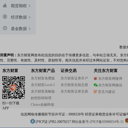
期货期权
经济数据
基金数据
数据
郑重声明：
东方财富网发布此信息的目的在于传播更多信息，与本站立场无关。东方
性、完整性、有效性、及时性、原创性等。相关信息并未经过本网站证实，不对您构
东方财富
东方财富产品
证券交易
关注东方财富
东方财富免费版
东方财富证券开户
东方财富网微博
东方财富Level-2
东方财富在线交易
东方财富网微信
东方财富策略版
东方财富证券交易
意见与建议
妙想投研助理
扫一扫下载
Choice金融终端
APP
信息网络传播视听节目许可证：0908328号 经营证券期货业务许可证编号：91310
沪ICP证:沪B2-20070217
网站备案号:沪ICP备05006054号-11