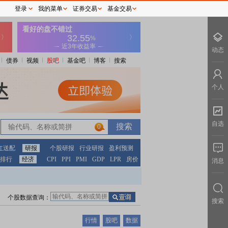
登录
我的菜单
证券交易
基金交易
动态
债券
视频
股吧
基金吧
博客
搜索
个人
自选
0
红送配
研报
个股研报
行业研报
盈利预测
排行
经济
CPI
PPI
PMI
GDP
LPR
房价
消息
个股数据查询：
搜索
行情
股吧
数据