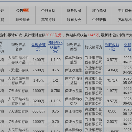
千评
公告
个股日历
财务数据
核心题材
主力持仓
交易
融资融券
高管持股
股东大会
个股研报
股本结构
施中)累计41次, 累计理财金额
30.03亿元
， 到期实现收益
1145万
, 最新财报的净资产为2
方
预计年化
理财产品
认购金额
理财产品
到期收益
交易
市
收益率
协议签署方
名称
(元)
类型
(元)
日期
关系
(%)
人民币结构性
保本浮动收
兴业银行股
2026
本身
1400万
1-1.90
3.57万
存款产品
益型
份有限公司
06-1
兴业银行股
2026
本身
7天通知存款
7500万
0.75
保证收益型
14.84万
份有限公司
04-3
人民币结构性
保本浮动收
兴业银行股
2026
本身
1.45亿
1-2
70.71万
存款产品
益型
份有限公司
05-0
兴业银行股
2026
本身
7天通知存款
1600万
0.750
保证收益型
1.97万
份有限公司
06-0
人民币结构性
保本浮动收
兴业银行股
2026
本身
3200万
1-1.95
9.57万
存款产品
益型
份有限公司
06-0
兴业银行股
2026
本身
7天通知存款
600.0万
0.75
保证收益型
6500
份有限公司
06-1
兴业银行股
2026
本身
7天通知存款
1600万
0.75
保证收益型
2.53万
份有限公司
04-2
人民币结构性
保本浮动收
兴业银行股
2026