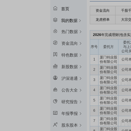
首页
资金流向
千股
龙虎榜单
大宗
我的数据
热门数据
2026
年完成理财(包含实
委托
资金流向
序号
委托方
与上
公司
特色数据
厦门钨业股
1
公司
份有限公司
新股数据
厦门钨业股
2
公司
份有限公司
厦门钨业股
沪深港通
3
公司
份有限公司
厦门钨业股
公告大全
4
公司
份有限公司
厦门钨业股
5
公司
研究报告
份有限公司
厦门钨业股
6
公司
份有限公司
年报季报
厦门钨业股
7
公司
份有限公司
股东股本
厦门钨业股