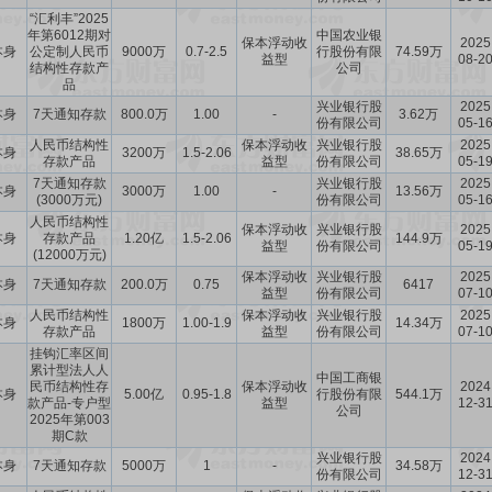
“汇利丰”2025
年第6012期对
中国农业银
保本浮动收
2025
本身
公定制人民币
9000万
0.7-2.5
行股份有限
74.59万
益型
08-2
结构性存款产
公司
品
兴业银行股
2025
本身
7天通知存款
800.0万
1.00
-
3.62万
份有限公司
05-1
人民币结构性
保本浮动收
兴业银行股
2025
本身
3200万
1.5-2.06
38.65万
存款产品
益型
份有限公司
05-1
7天通知存款
兴业银行股
2025
本身
3000万
1.00
-
13.56万
(3000万元)
份有限公司
05-1
人民币结构性
保本浮动收
兴业银行股
2025
本身
存款产品
1.20亿
1.5-2.06
144.9万
益型
份有限公司
05-1
(12000万元)
保本浮动收
兴业银行股
2025
本身
7天通知存款
200.0万
0.75
6417
益型
份有限公司
07-1
人民币结构性
保本浮动收
兴业银行股
2025
本身
1800万
1.00-1.9
14.34万
存款产品
益型
份有限公司
07-1
挂钩汇率区间
累计型法人人
中国工商银
民币结构性存
保本浮动收
2024
本身
5.00亿
0.95-1.8
行股份有限
544.1万
款产品-专户型
益型
12-3
公司
2025年第003
期C款
兴业银行股
2024
本身
7天通知存款
5000万
1
-
34.58万
份有限公司
12-3