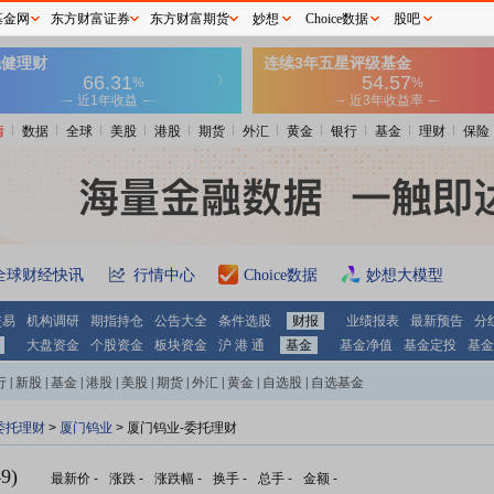
基金网
东方财富证券
东方财富期货
妙想
Choice数据
股吧
情
数据
全球
美股
港股
期货
外汇
黄金
银行
基金
理财
保险
全球财经快讯
行情中心
Choice数据
妙想大模型
交易
机构调研
期指持仓
公告大全
条件选股
财报
业绩报表
最新预告
分
大盘资金
个股资金
板块资金
沪 港 通
基金
基金净值
基金定投
基金
行
|
新股
|
基金
|
港股
|
美股
|
期货
|
外汇
|
黄金
|
自选股
|
自选基金
委托理财
>
厦门钨业
> 厦门钨业-委托理财
9)
最新价
-
涨跌
-
涨跌幅
-
换手
-
总手
-
金额
-