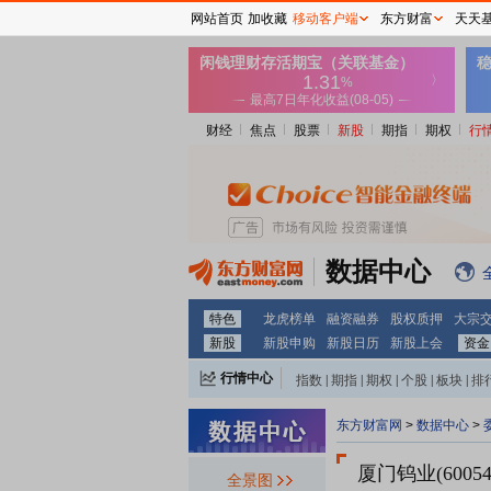
网站首页
加收藏
移动客户端
东方财富
天天
财经
焦点
股票
新股
期指
期权
行
数据中心
特色
龙虎榜单
融资融券
股权质押
大宗
新股
新股申购
新股日历
新股上会
资金
行情中心
指数
|
期指
|
期权
|
个股
|
板块
|
排
东方财富网
>
数据中心
>
厦门钨业(60054
全景图