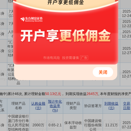
结构性存款产
公司
品
7天通知存款
兴业银行股
2025
本身
1.75亿
0.75
-
23.70万
(17500万元)
份有限公司
12-2
兴业银行股
2025
本身
7天通知存款
1400万
0.75
-
1.95万
份有限公司
12-2
人民币结构性
保本浮动收
兴业银行股
2025
本身
2600万
1-1.92
9.03万
存款产品
益型
份有限公司
12-2
“汇利丰”2025
年第6633期对
中国农业银
保本浮动收
2025
本身
公定制人民币
2500万
0.7-2.3
行股份有限
3.48万
益型
12-2
结构性存款产
公司
品
“汇利丰”2025
年第6634期对
中国农业银
保本浮动收
2025
本身
公定制人民币
2900万
0.7-2.3
行股份有限
2.11万
益型
12-2
结构性存款产
公司
品
施中)累计46次, 累计理财金额
50.13亿元
， 到期实现收益
2645万
, 本年度财报的净资产为
方
预计年化
理财产品
认购金额
理财产品
到期收益
交易
市
收益率
协议签署方
名称
(元)
类型
(元)
日期
关系
(%)
中国建设银行
厦门市分行单
中国建设银
保本浮动收
2025
本身
位人民币定制
2000万
0.65-2.1
行股份有限
11.21万
益型
07-2
型结构性存款
公司