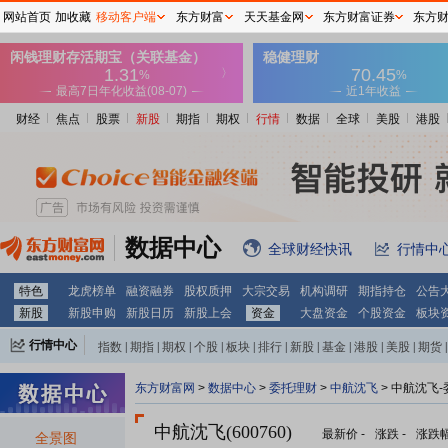
网站首页
加收藏
移动客户端
东方财富
天天基金网
东方财富证券
东方
财经
焦点
股票
新股
期指
期权
行情
数据
全球
美股
港股
数据中心
全球财经快讯
行情中
特色
龙虎榜单
融资融券
股权质押
大宗交易
机构调研
期指持仓
公告
新股
新股申购
新股日历
新股上会
资金
大盘资金
个股资金
板块
行情中心
指数
|
期指
|
期权
|
个股
|
板块
|
排行
|
新股
|
基金
|
港股
|
美股
|
期货
|
外汇
|
黄金
|
自选股
|
自选基金
东方财富网
>
数据中心
>
委托理财
>
中航沈飞
> 中航沈飞
中航沈飞(600760)
最新价
-
涨跌
-
涨跌
全景图