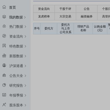
首页
资金流向
千股千评
公告
个股
龙虎榜单
大宗交易
融资融券
高管
我的数据
委托方
热门数据
理财产品
认购金额
序号
委托方
与上市
名称
(元)
公司关系
资金流向
特色数据
新股数据
沪深港通
公告大全
研究报告
年报季报
股东股本