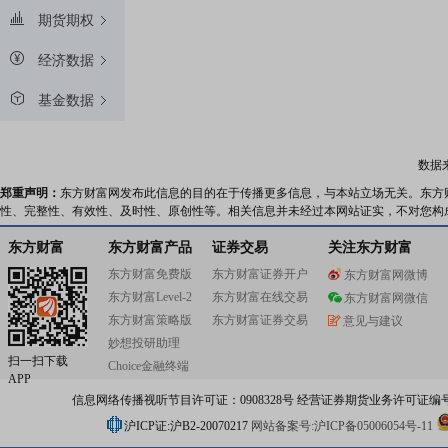
期货期权
经济数据
基金数据
数据
郑重声明：
东方财富网发布此信息的目的在于传播更多信息，与本站立场无关。东方
性、完整性、有效性、及时性、原创性等。相关信息并未经过本网站证实，不对您构
东方财富
东方财富产品
证券交易
关注东方财富
东方财富免费版
东方财富证券开户
东方财富网微博
东方财富Level-2
东方财富在线交易
东方财富网微信
东方财富策略版
东方财富证券交易
意见与建议
妙想投研助理
扫一扫下载
Choice金融终端
APP
信息网络传播视听节目许可证：0908328号 经营证券期货业务许可证编号：91310
沪ICP证:沪B2-20070217
网站备案号:沪ICP备05006054号-11