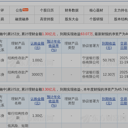
千评
公告
个股日历
财务数据
核心题材
主力持仓
交易
融资融券
高管持股
股东大会
个股研报
股本结构
施中)累计2次, 累计理财金额
1.30亿元
， 到期实现收益
63.07万
, 最新财报的净资产为46
方
预计年化
理财产品
认购金额
理财产品
到期收益
交易
市
收益率
协议签署方
名称
(元)
类型
(元)
日期
关系
(%)
结构性存款产
宁波银行股
2025
本身
1.00亿
-
-
50.76万
品
份有限公司
11-1
结构性存款产
宁波银行股
2025
本身
3000万
-
-
12.30万
品
份有限公司
11-1
施中)累计5次, 累计理财金额
3.30亿元
， 到期实现收益-, 本年度财报的净资产为45.74
方
预计年化
理财产品
认购金额
理财产品
到期收益
交易
市
收益率
协议签署方
名称
(元)
类型
(元)
日期
关系
(%)
银行结构性存
-
本身
1.30亿
-
-
-
-
款
-
低风险、短期