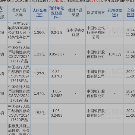
施中)累计10次, 累计理财金额
15.65亿元
， 到期实现收益
839.6万
, 本年度财报的净资产
方
预计年化
理财产品
认购金额
理财产品
到期收益
交易
市
收益率
协议签署方
名称
(元)
类型
(元)
日期
关系
(%)
“汇利丰”2024
年第6030期对
中国农业银
保本浮动收
2024
本身
公定制人民币
1.36亿
0.3-1.8
行股份有限
-
益型
11-2
结构性存款产
公司
品
中国银行人民
币结构性存款
中国银行股
2024
本身
1.23亿
0.85-3.37
-
104.1万
CSDVY2024
份有限公司
11-2
17617产品
中国银行人民
币结构性存款
0.85-
中国银行股
2024
本身
1.27亿
-
-
CSDVY2024
3.3701
份有限公司
11-2
17618产品
中国银行人民
币结构性存款
1.05-
中国银行股
2024
本身
1.47亿
-
-
CSDVY2024
3.2482
份有限公司
11-2
17619产品
中国银行人民
币结构性存款
1.05-
中国银行股
2024
本身
1.53亿
-
-
CSDVY2024
3.2483
份有限公司
11-2
17620产品
股票及其衍生
品投资、基金