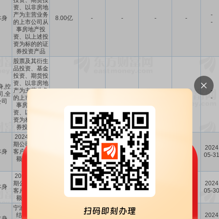
投资、期货投
资、以非房地
产为主营业务
-
本身
8.00亿
-
-
-
-
的上市公司从
-
事房地产投
资、以上述投
资为标的的证
券投资产品
股票及其衍生
品投资、基金
投资、期货投
资、以非房地
身,控
产为主营业务
-
司,全
3.00亿
-
-
-
-
的上市公司从
-
公司
事房地产投
资、以上述投
资为标的的证
券投资产品
2024年第10
期公司类法人
中国农业银
2024
本身
客户人民币大
5000万
2.35
-
行股份有限
-
05-3
额存单产品
公司
(5000)
2024年第10
中国农业银
期公司类法人
2024
本身
1.00亿
2.35
-
行股份有限
-
客户人民币大
05-3
公司
额存单产品
宁波银行单位
结构性存款
保本浮动收
宁波银行股
2024
本身
5000万
1.00-2.90
36.55万