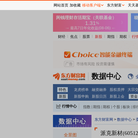
网站首页
加收藏
移动客户端
东方财富
天天
财经
焦点
股票
新股
期指
期权
行
数据中心
特色
龙虎榜单
融资融券
股权质押
大宗
新股
新股申购
新股日历
新股上会
资金
行情中心
指数
|
期指
|
期权
|
个股
|
板块
|
排
东方财富网
>
数据中心
>
派克新材(60512
全景图