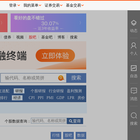
登录
我的菜单
证券交易
基金交易
动态
债券
视频
股吧
基金吧
博客
搜索
个人
自选
0
红送配
研报
个股研报
行业研报
盈利预测
排行
经济
CPI
PPI
PMI
GDP
LPR
房价
消息
个股数据查询：
搜索
行情
股吧
数据