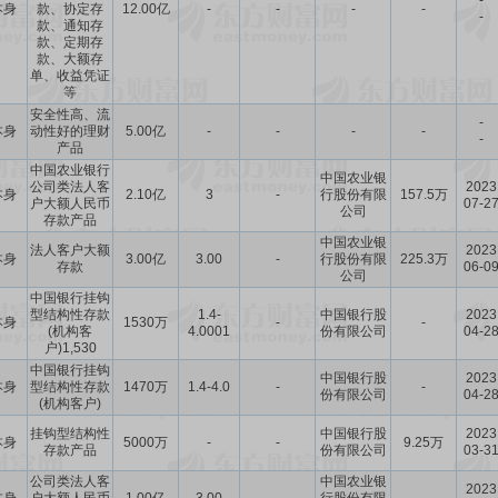
-
本身
款、协定存
12.00亿
-
-
-
-
-
款、通知存
款、定期存
款、大额存
单、收益凭证
等
安全性高、流
-
本身
动性好的理财
5.00亿
-
-
-
-
-
产品
中国农业银行
中国农业银
公司类法人客
2023
本身
2.10亿
3
-
行股份有限
157.5万
户大额人民币
07-2
公司
存款产品
中国农业银
法人客户大额
2023
本身
3.00亿
3.00
-
行股份有限
225.3万
存款
06-0
公司
中国银行挂钩
型结构性存款
1.4-
中国银行股
2023
本身
1530万
-
-
(机构客
4.0001
份有限公司
04-2
户)1,530
中国银行挂钩
中国银行股
2023
本身
型结构性存款
1470万
1.4-4.0
-
-
份有限公司
04-2
(机构客户)
挂钩型结构性
中国银行股
2023
本身
5000万
-
-
9.25万
存款产品
份有限公司
03-3
公司类法人客
中国农业银
2023