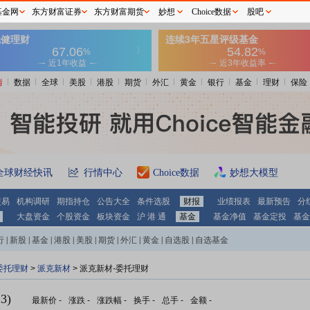
基金网
东方财富证券
东方财富期货
妙想
Choice数据
股吧
情
数据
全球
美股
港股
期货
外汇
黄金
银行
基金
理财
保险
全球财经快讯
行情中心
Choice数据
妙想大模型
交易
机构调研
期指持仓
公告大全
条件选股
财报
业绩报表
最新预告
分
大盘资金
个股资金
板块资金
沪 港 通
基金
基金净值
基金定投
基金
行
|
新股
|
基金
|
港股
|
美股
|
期货
|
外汇
|
黄金
|
自选股
|
自选基金
委托理财
>
派克新材
> 派克新材-委托理财
3)
最新价
-
涨跌
-
涨跌幅
-
换手
-
总手
-
金额
-