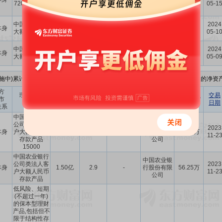
7202402411
益型
份有限公司
05-1
产品
中国银行单位
中国银行股
2024
本身
2.00亿
-
-
188.3万
大额存单产品
份有限公司
05-1
中国银行单位
中国银行股
2024
本身
4.79亿
-
-
510.7万
大额存单产品
份有限公司
05-0
施中)累计16次, 累计理财金额
14.40亿元
， 到期实现收益
653.8万
, 本年度财报的净资产
方
预计年化
理财产品
认购金额
理财产品
到期收益
交易
市
收益率
协议签署方
名称
(元)
类型
(元)
日期
关系
(%)
中国农业银行
公司类法人客
中国农业银
2023
本身
户大额人民币
1.50亿
2.9
-
行股份有限
127.5万
11-2
存款产品
公司
15000
中国农业银行
中国农业银
公司类法人客
2023
本身
1.50亿
2.9
-
行股份有限
56.25万
户大额人民币
11-2
公司
存款产品
低风险、短期
(不超过一年)
的保本型理财
产品,包括但不
限于结构性存