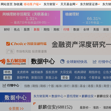
网站首页
加收藏
移动客户端
东方财富
天天基金网
东方财富证券
东方
财经
焦点
股票
新股
期指
期权
行情
数据
全球
美股
港股
数据中心
全球财经快讯
行情中
特色
龙虎榜单
融资融券
股权质押
大宗交易
机构调研
期指持仓
公告
新股
新股申购
新股日历
新股上会
资金
大盘资金
个股资金
板块
行情中心
指数
|
期指
|
期权
|
个股
|
板块
|
排行
|
新股
|
基金
|
港股
|
美股
|
期货
|
外汇
|
黄金
|
自选股
|
自选基金
东方财富网
>
数据中心
>
委托理财
>
麒麟信安
> 麒麟信安
麒麟信安(688152)
最新价
-
涨跌
-
涨跌
全景图