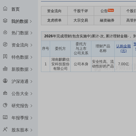
首页
资金流向
千股千评
公告
个股
龙虎榜单
大宗交易
融资融券
高管
我的数据
热门数据
2026
年完成理财(包含实施中)累计-次, 累计理财金额-， 到
委托方
资金流向
理财产品
认购金额
序号
委托方
与上市
名称
(元)
公司关系
特色数据
湖南麒麟信
安全性高、流
1
安科技股份
公司本身
7.00亿
动性好的产品
有限公司
新股数据
沪深港通
公告大全
研究报告
年报季报
股东股本