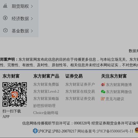
期货期权
经济数据
基金数据
数据
郑重声明：
东方财富网发布此信息的目的在于传播更多信息，与本站立场无关。东方
性、完整性、有效性、及时性、原创性等。相关信息并未经过本网站证实，不对您构
东方财富
东方财富产品
证券交易
关注东方财富
东方财富免费版
东方财富证券开户
东方财富网微博
东方财富Level-2
东方财富在线交易
东方财富网微信
东方财富策略版
东方财富证券交易
意见与建议
妙想投研助理
扫一扫下载
Choice金融终端
APP
信息网络传播视听节目许可证：0908328号 经营证券期货业务许可证编号：91310
沪ICP证:沪B2-20070217
网站备案号:沪ICP备05006054号-11