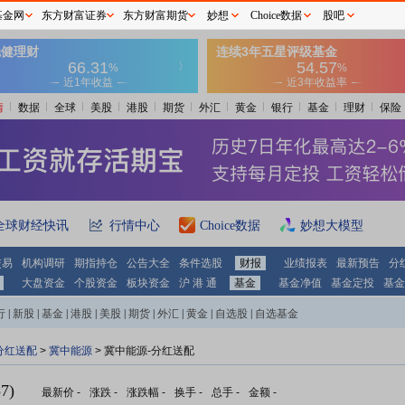
基金网
东方财富证券
东方财富期货
妙想
Choice数据
股吧
情
数据
全球
美股
港股
期货
外汇
黄金
银行
基金
理财
保险
全球财经快讯
行情中心
Choice数据
妙想大模型
交易
机构调研
期指持仓
公告大全
条件选股
财报
业绩报表
最新预告
分
大盘资金
个股资金
板块资金
沪 港 通
基金
基金净值
基金定投
基金
行
|
新股
|
基金
|
港股
|
美股
|
期货
|
外汇
|
黄金
|
自选股
|
自选基金
分红送配
>
冀中能源
> 冀中能源-分红送配
7)
最新价
-
涨跌
-
涨跌幅
-
换手
-
总手
-
金额
-