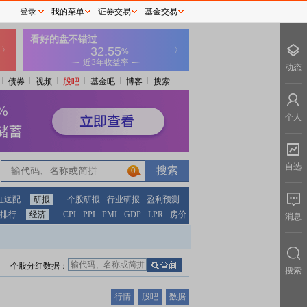
登录
我的菜单
证券交易
基金交易
动态
债券
视频
股吧
基金吧
博客
搜索
个人
自选
0
红送配
研报
个股研报
行业研报
盈利预测
排行
经济
CPI
PPI
PMI
GDP
LPR
房价
消息
个股分红数据：
搜索
行情
股吧
数据