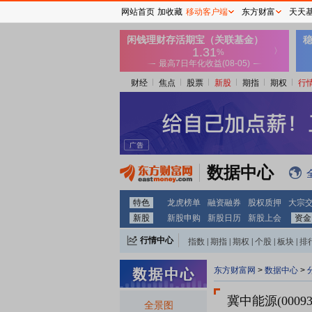
网站首页
加收藏
移动客户端
东方财富
天天
财经
焦点
股票
新股
期指
期权
行
数据中心
特色
龙虎榜单
融资融券
股权质押
大宗
新股
新股申购
新股日历
新股上会
资金
行情中心
指数
|
期指
|
期权
|
个股
|
板块
|
排
东方财富网
>
数据中心
>
冀中能源(00093
全景图