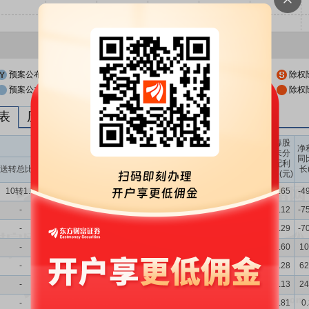
预案公布日
股权登记日
除权
预案公布日前一交易日
股权登记日前一交易日
除权
列表
历次分红派息与涨跌幅表现
每股
送转股份
现金分红
每股
每股
每股
净
未分
收益
净资
公积
同
配利
现金分红比
股息率
送转总比例
送股比例
转股比例
(元)
产(元)
金(元)
长
润(元)
例
（%）
10转1.0
-
10转1.0
10派1
1.90
0.17
5.41
0.89
2.65
-4
-
-
-
10派6
8.60
0.34
5.93
1.00
3.12
-7
-
-
-
10派2
3.22
0.28
6.08
0.98
3.29
-7
-
-
-
10派6
7.51
1.40
6.37
0.98
3.60
10
-
-
-
10派10
13.59
1.26
5.98
0.98
3.28
62
-
-
-
10派10
11.25
0.78
5.89
1.17
3.13
24
-
-
-
10派4
8.55
0.22
5.54
1.19
2.81
0