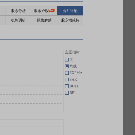
股东分析
股东户数
分红送配
机构调研
限售解禁
股东增减持
主图指标
无
均线
EXPMA
SAR
BOLL
BBI