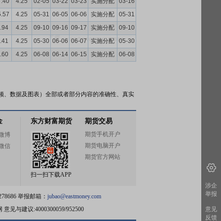
7.40
4.25
02-05
03-22
03-23
实施分配
03-16
5.57
4.25
05-31
06-05
06-06
实施分配
05-31
.94
4.25
09-10
09-16
09-17
实施分配
09-10
.41
4.25
05-30
06-06
06-07
实施分配
05-30
.60
4.25
06-08
06-14
06-15
实施分配
06-08
频、数据及图表）全部或者部分内容的准确性、真实
金
东方财富期货
期货交易
期货手机开户
微博
期货电脑开户
微信
期货官方网站
扫一扫下载APP
涉企
举报
78686 举报邮箱：
jubao@eastmoney.com
网
意见与建议:4000300059/952500
意见
反馈